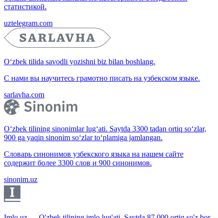
статистикой.
uztelegram.com
O‘zbek tilida savodli yozishni biz bilan boshlang.
С нами вы научитесь грамотно писать на узбекском языке.
sarlavha.com
O‘zbek tilining sinonimlar lug‘ati. Saytda 3300 tadan ortiq so‘zlar,
900 ga yaqin sinonim so‘zlar to‘plamiga jamlangan.
Словарь синонимов узбекского языка на нашем сайте
содержит более 3300 слов и 900 синонимов.
sinonim.uz
Imlo.uz — O'zbek tilining imlo lug'ati. Saytda 87 000 ortiq so'z bor.