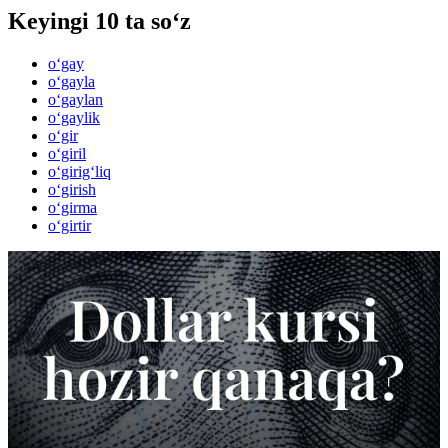
Keyingi 10 ta so‘z
o‘gay
o‘gayla
o‘gaylan
o‘gaylik
o‘gir
o‘giril
o‘girig‘liq
o‘girish
o‘girma
o‘girtir