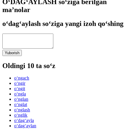
O‘DAG‘AYLASH so‘ziga berilgan
ma’nolar
o‘dag‘aylash so‘ziga yangi izoh qo‘shing
Yuborish
Oldingi 10 ta so‘z
o‘ngach
o‘ngir
o‘ngit
o‘ngla
o‘nglan
o‘nglat
o‘nglash
o‘nglik
o‘dag‘ayla
o‘dag‘aylan