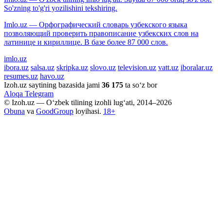
So'zning to'g'ri yozilishini tekshiring.
Imlo.uz — Орфографический словарь узбекского языка
позволяющий проверить правописание узбекских слов на
латинице и кириллице. В базе более 87 000 слов.
imlo.uz
ibora.uz
salsa.uz
skripka.uz
slovo.uz
television.uz
vatt.uz
iboralar.uz
resumes.uz
havo.uz
Izoh.uz saytining bazasida jami
36 175
ta so‘z bor
Aloqa
Telegram
© Izoh.uz — O‘zbek tilining izohli lug‘ati, 2014–2026
Obuna
va
GoodGroup
loyihasi.
18+