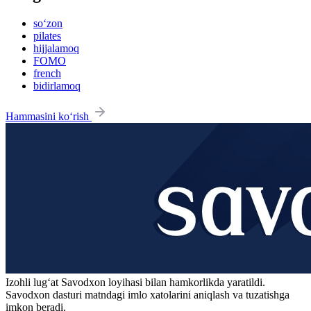
so‘zon
pilates
hijjalamoq
FOMO
french
bidirlamoq
Hammasini ko‘rish
Izohli lugʻat
Savodxon
loyihasi bilan hamkorlikda yaratildi.
Savodxon dasturi matndagi imlo xatolarini aniqlash va tuzatishga
imkon beradi.