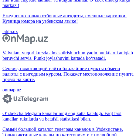
markazi!
Ежедневно только отборные анекдоты, смешные картинки.
Кузница юмора на узбекском языке!
latifa.uz
Valyutani yuqori kursda almashtirish uchun yaqin punktlarni aniqlab
beruvchi servis. Punkt joylashuvini kartada ko‘rsatadi.
Сервис, помогающий найти ближайшие пункты обмена
валюты с выгодным курсом. Покажет местоположение пункта
прямо на карте.
onmap.uz
O‘zbekcha telegram kanallarining eng katta katalogi. Faqt faol
kanallar, ruknlarda va batafsil statistikasi bilan.
Самый большой каталог телеграм каналов в Узбекистане.
Только активные каналы по категориям и с подробной