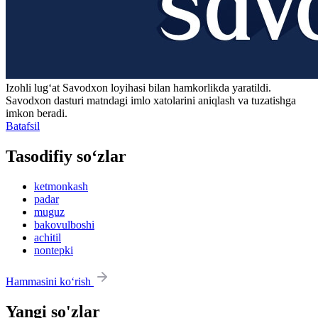
Izohli lugʻat
Savodxon
loyihasi bilan hamkorlikda yaratildi.
Savodxon dasturi matndagi imlo xatolarini aniqlash va tuzatishga
imkon beradi.
Batafsil
Tasodifiy so‘zlar
ketmonkash
padar
muguz
bakovulboshi
achitil
nontepki
Hammasini ko‘rish
Yangi so'zlar