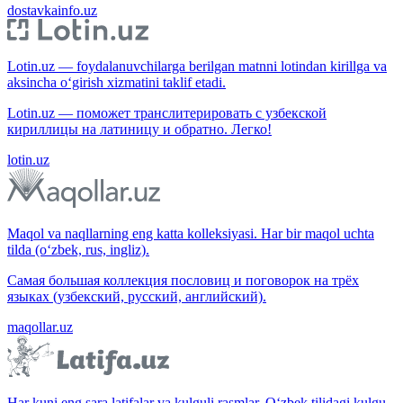
dostavkainfo.uz
Lotin.uz — foydalanuvchilarga berilgan matnni lotindan kirillga va
aksincha o‘girish xizmatini taklif etadi.
Lotin.uz — поможет транслитерировать с узбекской
кириллицы на латиницу и обратно. Легко!
lotin.uz
Maqol va naqllarning eng katta kolleksiyasi. Har bir maqol uchta
tilda (o‘zbek, rus, ingliz).
Самая большая коллекция пословиц и поговорок на трёх
языках (узбекский, русский, английский).
maqollar.uz
Har kuni eng sara latifalar va kulguli rasmlar. O‘zbek tilidagi kulgu