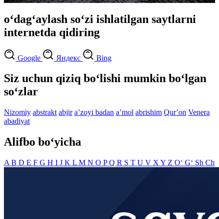
o‘dag‘aylash so‘zi ishlatilgan saytlarni
internetda qidiring
Google
Яндекс
Bing
Siz uchun qiziq bo‘lishi mumkin bo‘lgan
so‘zlar
Nizomiy
abstrakt
abjir
aʼzoyi badan
aʼmol
abrishim
Qurʼon
Venera
abadiyat
Alifbo bo‘yicha
A
B
D
E
F
G
H
I
J
K
L
M
N
O
P
Q
R
S
T
U
V
X
Y
Z
O‘
G‘
Sh
Ch