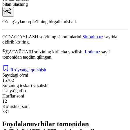
bilan ulashing
fe’l
Oʻdagʻaylamoq feʼlining birgalik nisbati.
O‘DAG‘AYLASH
so‘zining sinonimlarini
Sinonim.uz
saytida
qidirib ko‘ring.
ЎДАҒАЙЛАШ
so‘zining kirillcha yozilishi
Lotin.uz
sayti
tomonidan taqdim qilingan.
Ro‘yxatga qo‘shish
Saytdagi o‘rni
15702
So‘zning teskari yozilishi
hsalya‘gad‘o
Harflar soni
12
Ko‘rishlar soni
331
Foydalanuvchilar tomonidan