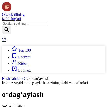
O‘zbek tilining
izohli lug‘ati
ЎЗ
Top 100
Ro‘yxat
Kirish
Lotin.uz
Bosh sahifa
/
O‘
/
o‘dag‘aylash
Izoh.uz
saytida
o‘dag‘aylash
so‘zining izohi va ma’nolari
o‘dag‘aylash
So‘zni do‘stlar