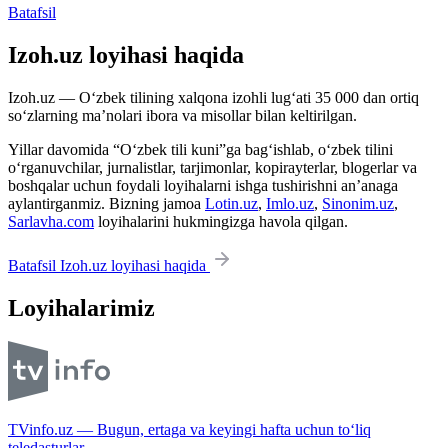
Batafsil
Izoh.uz loyihasi haqida
Izoh.uz — O‘zbek tilining xalqona izohli lug‘ati 35 000 dan ortiq
so‘zlarning ma’nolari ibora va misollar bilan keltirilgan.
Yillar davomida “O‘zbek tili kuni”ga bag‘ishlab, o‘zbek tilini
o‘rganuvchilar, jurnalistlar, tarjimonlar, kopirayterlar, blogerlar va
boshqalar uchun foydali loyihalarni ishga tushirishni an’anaga
aylantirganmiz. Bizning jamoa
Lotin.uz
,
Imlo.uz
,
Sinonim.uz
,
Sarlavha.com
loyihalarini hukmingizga havola qilgan.
Batafsil Izoh.uz loyihasi haqida
Loyihalarimiz
TVinfo.uz — Bugun, ertaga va keyingi hafta uchun to‘liq
teledasturlar.