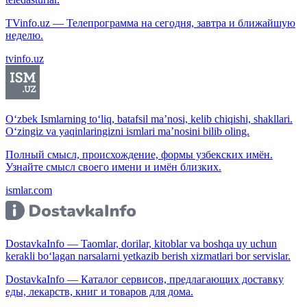
TVinfo.uz — Телепрограмма на сегодня, завтра и ближайшую
неделю.
tvinfo.uz
O‘zbek Ismlarning to‘liq, batafsil ma’nosi, kelib chiqishi, shakllari.
O‘zingiz va yaqinlaringizni ismlari ma’nosini bilib oling.
Полный смысл, происхождение, формы узбекских имён.
Узнайте смысл своего имени и имён близких.
ismlar.com
DostavkaInfo — Taomlar, dorilar, kitoblar va boshqa uy uchun
kerakli bo‘lagan narsalarni yetkazib berish xizmatlari bor servislar.
DostavkaInfo — Каталог сервисов, предлагающих доставку
еды, лекарств, книг и товаров для дома.