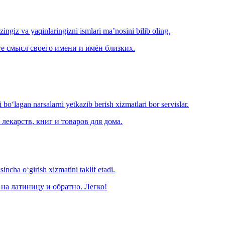
‘zingiz va yaqinlaringizni ismlari ma’nosini bilib oling.
е смысл своего имени и имён близких.
o‘lagan narsalarni yetkazib berish xizmatlari bor servislar.
лекарств, книг и товаров для дома.
ncha o‘girish xizmatini taklif etadi.
на латиницу и обратно. Легко!