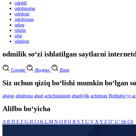
odobli
odobnoma
odobsiz
odobxona
odoq
ofarin
ofat
ofatijon
odmilik so‘zi ishlatilgan saytlarni internet
Google
Яндекс
Bing
Siz uchun qiziq bo‘lishi mumkin bo‘lgan so
abajur
ablahona
abad
achchiqlanish
abadiylik
achimsiq
Boltiqbo‘yi
ac
Alifbo bo‘yicha
A
B
D
E
F
G
H
I
J
K
L
M
N
O
P
Q
R
S
T
U
V
X
Y
Z
O‘
G‘
Sh
Ch