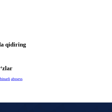
da qidiring
‘zlar
hinarli
abssess