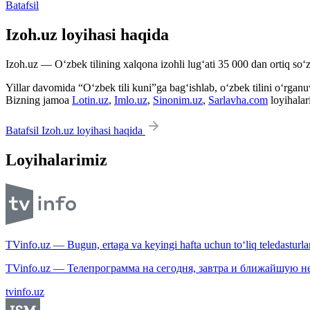
Batafsil
Izoh.uz loyihasi haqida
Izoh.uz — O‘zbek tilining xalqona izohli lug‘ati 35 000 dan ortiq so‘zl
Yillar davomida “O‘zbek tili kuni”ga bag‘ishlab, o‘zbek tilini o‘rganuvc
Bizning jamoa
Lotin.uz
,
Imlo.uz
,
Sinonim.uz
,
Sarlavha.com
loyihalar
Batafsil Izoh.uz loyihasi haqida
Loyihalarimiz
TVinfo.uz — Bugun, ertaga va keyingi hafta uchun to‘liq teledasturlar
TVinfo.uz — Телепрограмма на сегодня, завтра и ближайшую н
tvinfo.uz