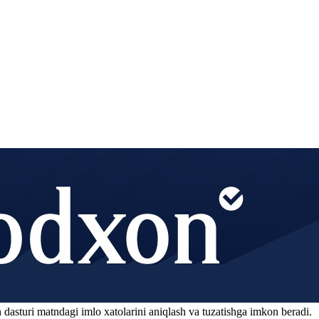
 dasturi matndagi imlo xatolarini aniqlash va tuzatishga imkon beradi.