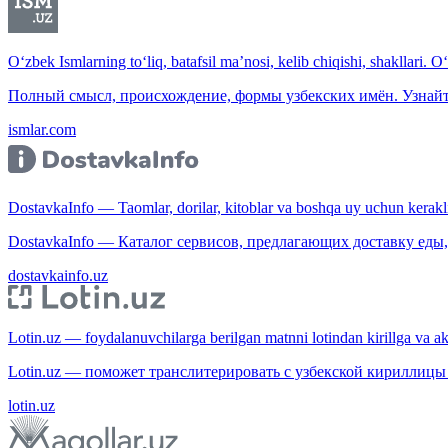
O‘zbek Ismlarning to‘liq, batafsil ma’nosi, kelib chiqishi, shakllari. O
Полный смысл, происхождение, формы узбекских имён. Узнайт
ismlar.com
DostavkaInfo — Taomlar, dorilar, kitoblar va boshqa uy uchun kerakli b
DostavkaInfo — Каталог сервисов, предлагающих доставку еды, 
dostavkainfo.uz
Lotin.uz — foydalanuvchilarga berilgan matnni lotindan kirillga va aksi
Lotin.uz — поможет транслитерировать с узбекской кириллицы 
lotin.uz