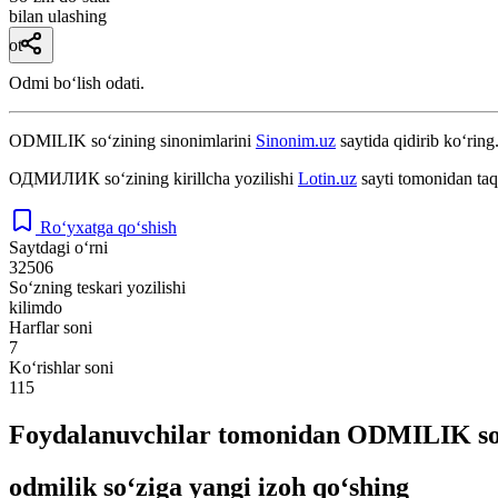
bilan ulashing
ot
Odmi boʻlish odati.
ODMILIK
so‘zining sinonimlarini
Sinonim.uz
saytida qidirib ko‘ring
ОДМИЛИК
so‘zining kirillcha yozilishi
Lotin.uz
sayti tomonidan taq
Ro‘yxatga qo‘shish
Saytdagi o‘rni
32506
So‘zning teskari yozilishi
kilimdo
Harflar soni
7
Ko‘rishlar soni
115
Foydalanuvchilar tomonidan ODMILIK so‘
odmilik so‘ziga yangi izoh qo‘shing