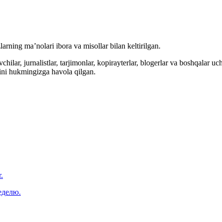
arning ma’nolari ibora va misollar bilan keltirilgan.
hilar, jurnalistlar, tarjimonlar, kopirayterlar, blogerlar va boshqalar u
ini hukmingizga havola qilgan.
.
еделю.