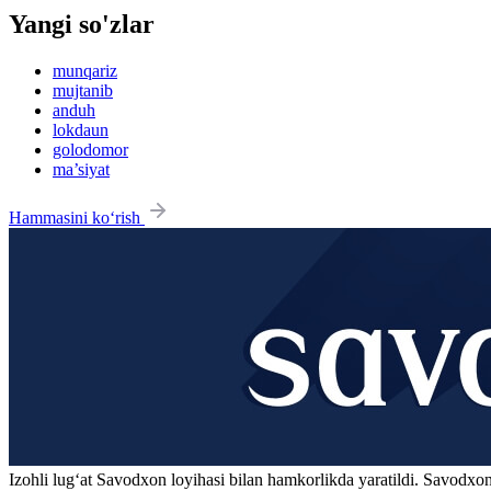
Yangi so'zlar
munqariz
mujtanib
anduh
lokdaun
golodomor
ma’siyat
Hammasini ko‘rish
Izohli lugʻat
Savodxon
loyihasi bilan hamkorlikda yaratildi. Savodxon