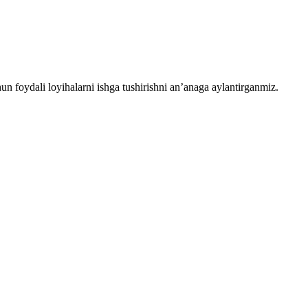
chun foydali loyihalarni ishga tushirishni an’anaga aylantirganmiz.