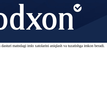
 dasturi matndagi imlo xatolarini aniqlash va tuzatishga imkon beradi.