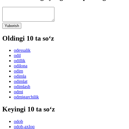
Yuborish
Oldingi 10 ta so‘z
odessalik
odil
odillik
odilona
odim
odimla
odimlat
odimlash
odmi
odmigarchilik
Keyingi 10 ta so‘z
odob
odob-axloq