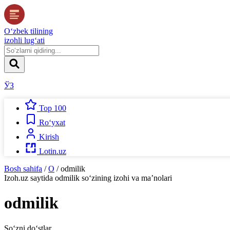
O‘zbek tilining
izohli lug‘ati
ЎЗ
Top 100
Ro‘yxat
Kirish
Lotin.uz
Bosh sahifa
/
O
/
odmilik
Izoh.uz
saytida
odmilik
so‘zining izohi va ma’nolari
odmilik
So‘zni do‘stlar