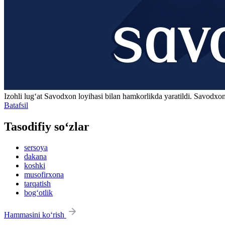
Izohli lugʻat
Savodxon
loyihasi bilan hamkorlikda yaratildi. Savodxon
Batafsil
Tasodifiy so‘zlar
sersoya
dakana
koshki
musofirxona
tarqatish
bog‘otlik
Hammasini ko‘rish