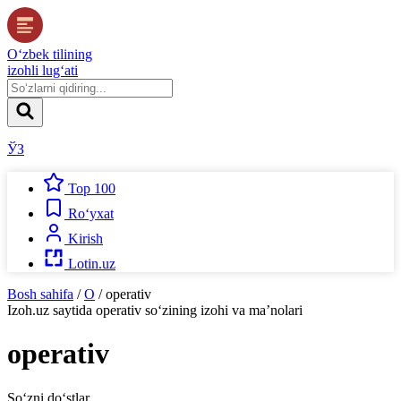
O‘zbek tilining
izohli lug‘ati
ЎЗ
Top 100
Ro‘yxat
Kirish
Lotin.uz
Bosh sahifa
/
O
/
operativ
Izoh.uz
saytida
operativ
so‘zining izohi va ma’nolari
operativ
So‘zni do‘stlar