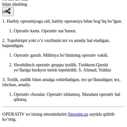
bilan ulashing
sifat
1. Harbiy operatsiyaga oid, harbiy operatsiya bilan bogʻliq boʻlgan.
Operativ karta. Operativ maʼlumot.
2. Topshiriqni yoki oʻz vazifasini tez va amaliy hal etadigan,
bajaradigan.
Operativ guruh. Militsiya boʻlimining operativ vakili.
Shoshilinch operativ gruppa tuzilib, Toshkent-Qarshi
yoʻllariga hushyor turish topshirildi.
S. Ahmad, Yulduz
3. Tezlik, zudlik bilan amalga oshiriladigan, tez qoʻllanadigan; tez,
ishchan, amaliy.
Operativ choralar. Operativ ishlamoq. Masalani operativ hal
qilmoq.
OPERATIV
so‘zining sinonimlarini
Sinonim.uz
saytida qidirib
ko‘ring.