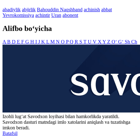
abadiylik
abjirlik
Bahouddin Naqshband
achinish
abbat
Yevrokomissiya
achintir
Uran
abonent
Alifbo bo‘yicha
A
B
D
E
F
G
H
I
J
K
L
M
N
O
P
Q
R
S
T
U
V
X
Y
Z
O‘
G‘
Sh
Ch
Izohli lugʻat
Savodxon
loyihasi bilan hamkorlikda yaratildi.
Savodxon dasturi matndagi imlo xatolarini aniqlash va tuzatishga
imkon beradi.
Batafsil