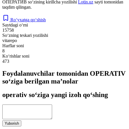
ОПЕРАТИВ
so‘zining kirillcha yozilishi
Lotin.uz
sayti tomonidan
taqdim qilingan.
Ro‘yxatga qo‘shish
Saytdagi o‘rni
15758
So‘zning teskari yozilishi
vitarepo
Harflar soni
8
Ko‘rishlar soni
473
Foydalanuvchilar tomonidan OPERATIV
so‘ziga berilgan ma’nolar
operativ so‘ziga yangi izoh qo‘shing
Yuborish