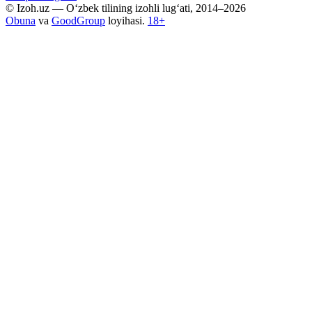
© Izoh.uz — O‘zbek tilining izohli lug‘ati, 2014–2026
Obuna
va
GoodGroup
loyihasi.
18+