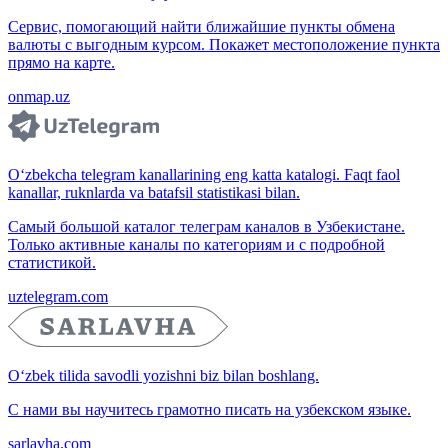
Сервис, помогающий найти ближайшие пункты обмена
валюты с выгодным курсом. Покажет местоположение пункта
прямо на карте.
onmap.uz
O‘zbekcha telegram kanallarining eng katta katalogi. Faqt faol
kanallar, ruknlarda va batafsil statistikasi bilan.
Самый большой каталог телеграм каналов в Узбекистане.
Только активные каналы по категориям и с подробной
статистикой.
uztelegram.com
O‘zbek tilida savodli yozishni biz bilan boshlang.
С нами вы научитесь грамотно писать на узбекском языке.
sarlavha.com