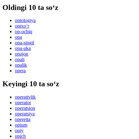
Oldingi 10 ta so‘z
ontologiya
ontxo‘r
op-ochiq
opa
opa-singil
opa-uka
opajon
opali
opalik
opera
Keyingi 10 ta so‘z
operativlik
operator
operatsion
operatsiya
operetta
opium
opiy
opich