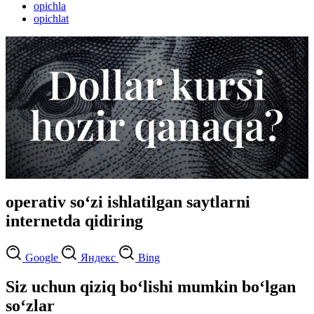
opichla
opichlat
operativ so‘zi ishlatilgan saytlarni
internetda qidiring
Google
Яндекс
Bing
Siz uchun qiziq bo‘lishi mumkin bo‘lgan
so‘zlar