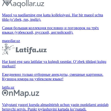
Maqol va naqllarning eng katta kolleksiyasi. Har bir maqol uchta
tilda (o‘zbek, rus, ingliz).
Самая большая коллекция пословиц и поговорок на трёх
языках (узбекский, русский, английский).
maqollar.uz
Har kuni eng sara latifalar va kulguli rasmlar. O‘zbek tilidagi kulgu
markazi!
Ежедневно только отборные анекдоты, смешные картинки.
Кузница юмора на узбекском языке!
latifa.uz
Valyutani yuqori kursda almashtirish uchun yaqin punktlarni aniqlab
beruvchi servis. Punkt joylashuvini kartada ko‘rsatadi.