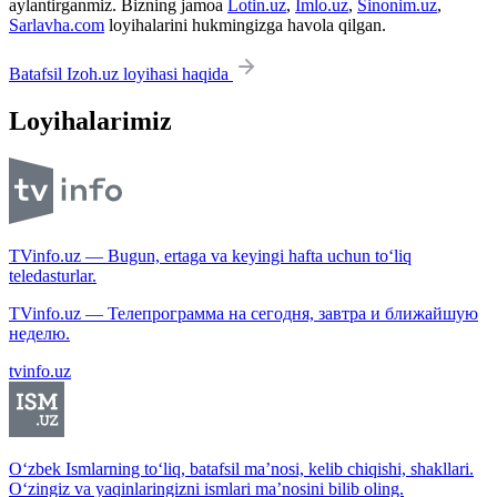
aylantirganmiz. Bizning jamoa
Lotin.uz
,
Imlo.uz
,
Sinonim.uz
,
Sarlavha.com
loyihalarini hukmingizga havola qilgan.
Batafsil Izoh.uz loyihasi haqida
Loyihalarimiz
TVinfo.uz — Bugun, ertaga va keyingi hafta uchun to‘liq
teledasturlar.
TVinfo.uz — Телепрограмма на сегодня, завтра и ближайшую
неделю.
tvinfo.uz
O‘zbek Ismlarning to‘liq, batafsil ma’nosi, kelib chiqishi, shakllari.
O‘zingiz va yaqinlaringizni ismlari ma’nosini bilib oling.