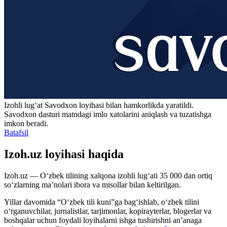
Izohli lugʻat
Savodxon
loyihasi bilan hamkorlikda yaratildi.
Savodxon dasturi matndagi imlo xatolarini aniqlash va tuzatishga
imkon beradi.
Batafsil
Izoh.uz loyihasi haqida
Izoh.uz — O‘zbek tilining xalqona izohli lug‘ati 35 000 dan ortiq
so‘zlarning ma’nolari ibora va misollar bilan keltirilgan.
Yillar davomida “O‘zbek tili kuni”ga bag‘ishlab, o‘zbek tilini
o‘rganuvchilar, jurnalistlar, tarjimonlar, kopirayterlar, blogerlar va
boshqalar uchun foydali loyihalarni ishga tushirishni an’anaga