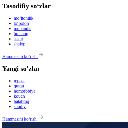
Tasodifiy so‘zlar
mo‘ltonilik
to‘polon
muhandis
bo‘shoq
askar
shalop
Hammasini ko‘rish
Yangi so'zlar
repost
qutqu
nomofobiya
kouch
batahqiq
shodiy
Hammasini ko‘rish