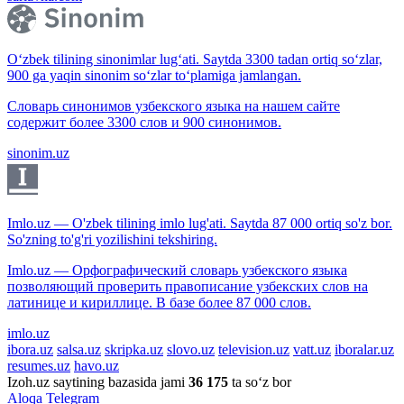
O‘zbek tilining sinonimlar lug‘ati. Saytda 3300 tadan ortiq so‘zlar,
900 ga yaqin sinonim so‘zlar to‘plamiga jamlangan.
Словарь синонимов узбекского языка на нашем сайте
содержит более 3300 слов и 900 синонимов.
sinonim.uz
Imlo.uz — O'zbek tilining imlo lug'ati. Saytda 87 000 ortiq so'z bor.
So'zning to'g'ri yozilishini tekshiring.
Imlo.uz — Орфографический словарь узбекского языка
позволяющий проверить правописание узбекских слов на
латинице и кириллице. В базе более 87 000 слов.
imlo.uz
ibora.uz
salsa.uz
skripka.uz
slovo.uz
television.uz
vatt.uz
iboralar.uz
resumes.uz
havo.uz
Izoh.uz saytining bazasida jami
36 175
ta so‘z bor
Aloqa
Telegram