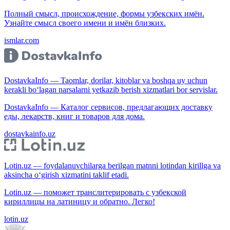
Полный смысл, происхождение, формы узбекских имён.
Узнайте смысл своего имени и имён близких.
ismlar.com
DostavkaInfo — Taomlar, dorilar, kitoblar va boshqa uy uchun
kerakli bo‘lagan narsalarni yetkazib berish xizmatlari bor servislar.
DostavkaInfo — Каталог сервисов, предлагающих доставку
еды, лекарств, книг и товаров для дома.
dostavkainfo.uz
Lotin.uz — foydalanuvchilarga berilgan matnni lotindan kirillga va
aksincha o‘girish xizmatini taklif etadi.
Lotin.uz — поможет транслитерировать с узбекской
кириллицы на латиницу и обратно. Легко!
lotin.uz