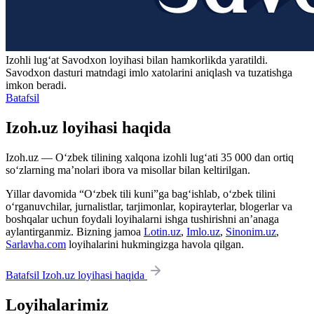
Izohli lugʻat
Savodxon
loyihasi bilan hamkorlikda yaratildi.
Savodxon dasturi matndagi imlo xatolarini aniqlash va tuzatishga
imkon beradi.
Batafsil
Izoh.uz loyihasi haqida
Izoh.uz — O‘zbek tilining xalqona izohli lug‘ati 35 000 dan ortiq
so‘zlarning ma’nolari ibora va misollar bilan keltirilgan.
Yillar davomida “O‘zbek tili kuni”ga bag‘ishlab, o‘zbek tilini
o‘rganuvchilar, jurnalistlar, tarjimonlar, kopirayterlar, blogerlar va
boshqalar uchun foydali loyihalarni ishga tushirishni an’anaga
aylantirganmiz. Bizning jamoa
Lotin.uz
,
Imlo.uz
,
Sinonim.uz
,
Sarlavha.com
loyihalarini hukmingizga havola qilgan.
Batafsil Izoh.uz loyihasi haqida
Loyihalarimiz