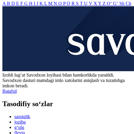
A
B
D
E
F
G
H
I
J
K
L
M
N
O
P
Q
R
S
T
U
V
X
Y
Z
O‘
G‘
Sh
Ch
Izohli lugʻat
Savodxon
loyihasi bilan hamkorlikda yaratildi.
Savodxon dasturi matndagi imlo xatolarini aniqlash va tuzatishga
imkon beradi.
Batafsil
Tasodifiy so‘zlar
sassiqlik
joziba
g‘ulu
fleyta