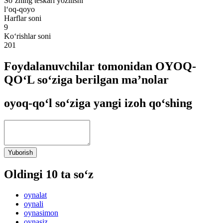
So‘zning teskari yozilishi
l‘oq-qoyo
Harflar soni
9
Ko‘rishlar soni
201
Foydalanuvchilar tomonidan OYOQ-
QO‘L so‘ziga berilgan ma’nolar
oyoq-qo‘l so‘ziga yangi izoh qo‘shing
Yuborish
Oldingi 10 ta so‘z
oynalat
oynali
oynasimon
oynasiz