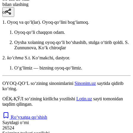
bilan ulashing
ot
1. Oyoq va qoʻl(lar). Oyoq-qoʻlini bogʻlamoq.
Oyoq-qoʻli chaqqon odam.
Oysha xolaning oyoq-qoʻli boʻshashib, stulga oʻtirib qoldi.
S.
Zunnunova, Koʻk chiroqlar
2.
koʻchma
S.t. Koʻmakchi, dastyor.
Oʻgʻlimiz — bizning oyoq-qoʻlimiz.
OYOQ-QO‘L
so‘zining sinonimlarini
Sinonim.uz
saytida qidirib
ko‘ring.
ОЁҚ-ҚЎЛ
so‘zining kirillcha yozilishi
Lotin.uz
sayti tomonidan
taqdim qilingan.
Ro‘yxatga qo‘shish
Saytdagi o‘rni
26524