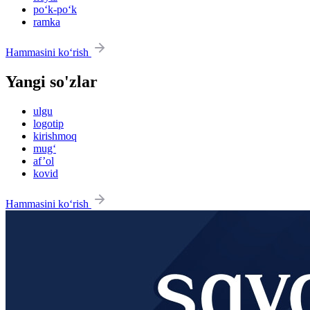
po‘k-po‘k
ramka
Hammasini ko‘rish
Yangi so'zlar
ulgu
logotip
kirishmoq
mug‘
af’ol
kovid
Hammasini ko‘rish