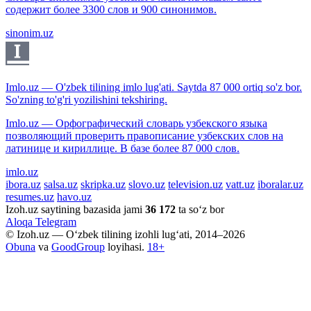
содержит более 3300 слов и 900 синонимов.
sinonim.uz
Imlo.uz — O'zbek tilining imlo lug'ati. Saytda 87 000 ortiq so'z bor.
So'zning to'g'ri yozilishini tekshiring.
Imlo.uz — Орфографический словарь узбекского языка
позволяющий проверить правописание узбекских слов на
латинице и кириллице. В базе более 87 000 слов.
imlo.uz
ibora.uz
salsa.uz
skripka.uz
slovo.uz
television.uz
vatt.uz
iboralar.uz
resumes.uz
havo.uz
Izoh.uz saytining bazasida jami
36 172
ta so‘z bor
Aloqa
Telegram
© Izoh.uz — O‘zbek tilining izohli lug‘ati, 2014–2026
Obuna
va
GoodGroup
loyihasi.
18+