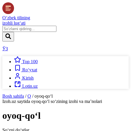
O‘zbek tilining
izohli lug‘ati
ЎЗ
Top 100
Ro‘yxat
Kirish
Lotin.uz
Bosh sahifa
/
O
/
oyoq-qo‘l
Izoh.uz
saytida
oyoq-qo‘l
so‘zining izohi va ma’nolari
oyoq-qo‘l
So‘zni do‘stlar