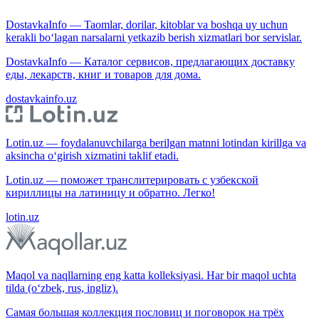
DostavkaInfo — Taomlar, dorilar, kitoblar va boshqa uy uchun
kerakli bo‘lagan narsalarni yetkazib berish xizmatlari bor servislar.
DostavkaInfo — Каталог сервисов, предлагающих доставку
еды, лекарств, книг и товаров для дома.
dostavkainfo.uz
Lotin.uz — foydalanuvchilarga berilgan matnni lotindan kirillga va
aksincha o‘girish xizmatini taklif etadi.
Lotin.uz — поможет транслитерировать с узбекской
кириллицы на латиницу и обратно. Легко!
lotin.uz
Maqol va naqllarning eng katta kolleksiyasi. Har bir maqol uchta
tilda (o‘zbek, rus, ingliz).
Самая большая коллекция пословиц и поговорок на трёх