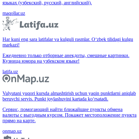
языках (узбекский, русский, английский).
maqollar.uz
Har kuni eng sara latifalar va kulguli rasmlar. O‘zbek tilidagi kulgu
markazi!
Ежедневно только отборные анекдоты, смешные картинки.
Кузница юмора на узбекском языке!
latifa.uz
Valyutani yuqori kursda almashtirish uchun yaqin punktlarni aniqlab
beruvchi servis. Punkt joylashuvini kartada ko‘rsatadi.
Сервис, помогающий найти ближайшие пункты обмена
валюты с выгодным курсом. Покажет местоположение пункта
прямо на карте.
onmap.uz