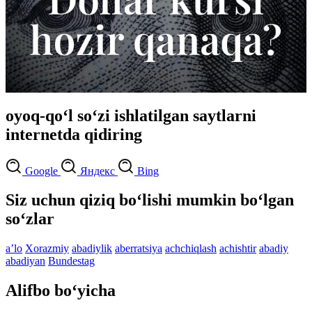
oyoq-qo‘l so‘zi ishlatilgan saytlarni
internetda qidiring
Google
Яндекс
Bing
Siz uchun qiziq bo‘lishi mumkin bo‘lgan
so‘zlar
aʼlo
Xorazmiy
abadiylik
aberratsiya
achchiqlash
achishtir
abadiy
abadiyan
Bundestag
Alifbo bo‘yicha