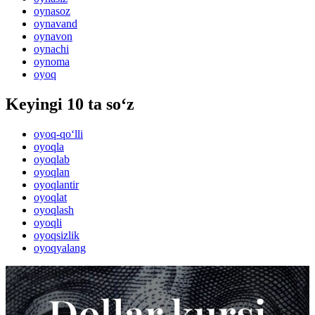
oynasoz
oynavand
oynavon
oynachi
oynoma
oyoq
Keyingi 10 ta so‘z
oyoq-qo‘lli
oyoqla
oyoqlab
oyoqlan
oyoqlantir
oyoqlat
oyoqlash
oyoqli
oyoqsizlik
oyoqyalang