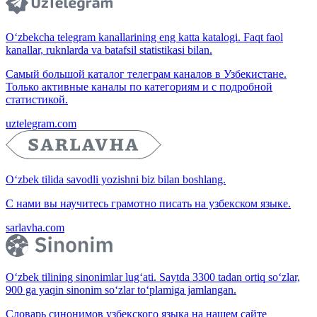
O‘zbekcha telegram kanallarining eng katta katalogi. Faqt faol
kanallar, ruknlarda va batafsil statistikasi bilan.
Самый большой каталог телеграм каналов в Узбекистане.
Только активные каналы по категориям и с подробной
статистикой.
uztelegram.com
O‘zbek tilida savodli yozishni biz bilan boshlang.
С нами вы научитесь грамотно писать на узбекском языке.
sarlavha.com
O‘zbek tilining sinonimlar lug‘ati. Saytda 3300 tadan ortiq so‘zlar,
900 ga yaqin sinonim so‘zlar to‘plamiga jamlangan.
Словарь синонимов узбекского языка на нашем сайте