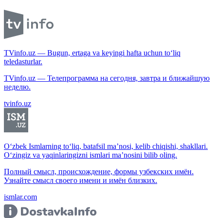
TVinfo.uz — Bugun, ertaga va keyingi hafta uchun to‘liq
teledasturlar.
TVinfo.uz — Телепрограмма на сегодня, завтра и ближайшую
неделю.
tvinfo.uz
O‘zbek Ismlarning to‘liq, batafsil ma’nosi, kelib chiqishi, shakllari.
O‘zingiz va yaqinlaringizni ismlari ma’nosini bilib oling.
Полный смысл, происхождение, формы узбекских имён.
Узнайте смысл своего имени и имён близких.
ismlar.com