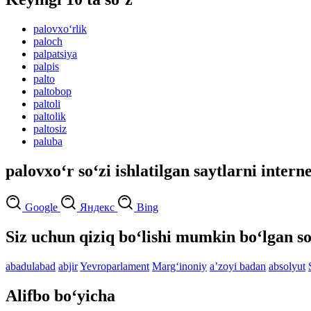
palovxo‘rlik
paloch
palpatsiya
palpis
palto
paltobop
paltoli
paltolik
paltosiz
paluba
palovxo‘r so‘zi ishlatilgan saytlarni intern
Google
Яндекс
Bing
Siz uchun qiziq bo‘lishi mumkin bo‘lgan so
abadulabad
abjir
Yevroparlament
Marg‘inoniy
aʼzoyi badan
absolyut
Alifbo bo‘yicha