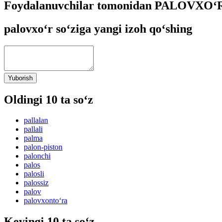
Foydalanuvchilar tomonidan PALOVXO‘R s
palovxo‘r so‘ziga yangi izoh qo‘shing
Yuborish
Oldingi 10 ta so‘z
pallalan
pallali
palma
palon-piston
palonchi
palos
palosli
palossiz
palov
palovxonto‘ra
Keyingi 10 ta so‘z