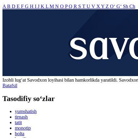
A
B
D
E
F
G
H
I
J
K
L
M
N
O
P
Q
R
S
T
U
V
X
Y
Z
O‘
G‘
Sh
Ch
Izohli lugʻat
Savodxon
loyihasi bilan hamkorlikda yaratildi. Savodxon
Batafsil
Tasodifiy so‘zlar
yumshatish
tirnash
tatit
monotip
bolta