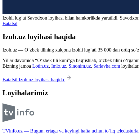
Izohli lugʻat
Savodxon
loyihasi bilan hamkorlikda yaratildi. Savodxon
Batafsil
Izoh.uz loyihasi haqida
Izoh.uz — O‘zbek tilining xalqona izohli lug‘ati 35 000 dan ortiq so‘zl
Yillar davomida “O‘zbek tili kuni”ga bag‘ishlab, o‘zbek tilini o‘rganuvc
Bizning jamoa
Lotin.uz
,
Imlo.uz
,
Sinonim.uz
,
Sarlavha.com
loyihalar
Batafsil Izoh.uz loyihasi haqida
Loyihalarimiz
TVinfo.uz — Bugun, ertaga va keyingi hafta uchun to‘liq teledasturlar