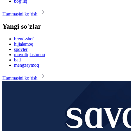
bog‘liq
Hammasini ko‘rish
Yangi so'zlar
brend-shef
hijjalamoq
spoyler
muvofiqlashmoq
batl
mengzaymoq
Hammasini ko‘rish