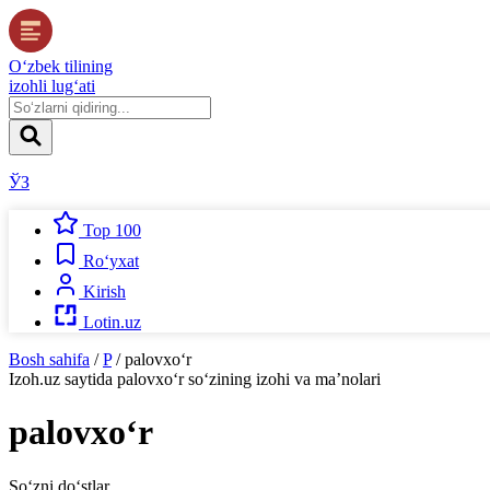
O‘zbek tilining
izohli lug‘ati
ЎЗ
Top 100
Ro‘yxat
Kirish
Lotin.uz
Bosh sahifa
/
P
/
palovxo‘r
Izoh.uz
saytida
palovxo‘r
so‘zining izohi va ma’nolari
palovxo‘r
So‘zni do‘stlar