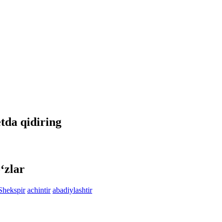
etda qidiring
‘zlar
Shekspir
achintir
abadiylashtir