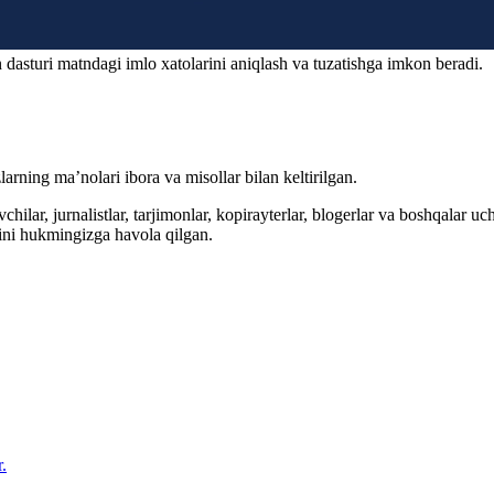
 dasturi matndagi imlo xatolarini aniqlash va tuzatishga imkon beradi.
arning ma’nolari ibora va misollar bilan keltirilgan.
hilar, jurnalistlar, tarjimonlar, kopirayterlar, blogerlar va boshqalar u
ini hukmingizga havola qilgan.
.