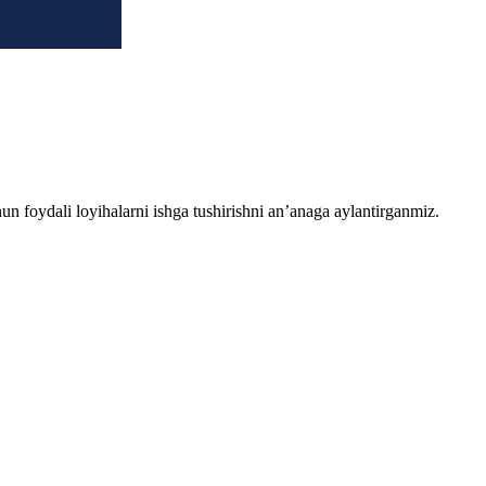
chun foydali loyihalarni ishga tushirishni an’anaga aylantirganmiz.