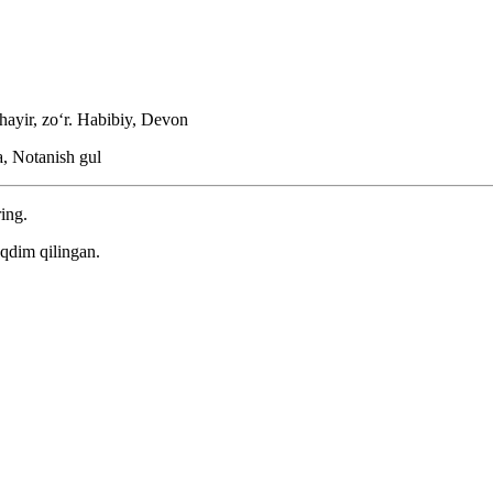
hayir, zoʻr.
Habibiy, Devon
, Notanish gul
ring.
qdim qilingan.