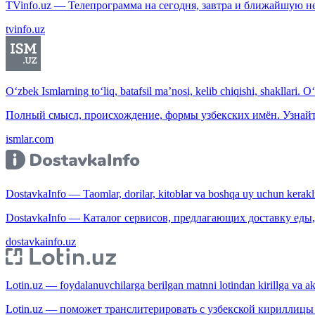
TVinfo.uz — Телепрограмма на сегодня, завтра и ближайшую н
tvinfo.uz
O‘zbek Ismlarning to‘liq, batafsil ma’nosi, kelib chiqishi, shakllari. O
Полный смысл, происхождение, формы узбекских имён. Узнайт
ismlar.com
DostavkaInfo — Taomlar, dorilar, kitoblar va boshqa uy uchun kerakli b
DostavkaInfo — Каталог сервисов, предлагающих доставку еды, 
dostavkainfo.uz
Lotin.uz — foydalanuvchilarga berilgan matnni lotindan kirillga va aksi
Lotin.uz — поможет транслитерировать с узбекской кириллицы 