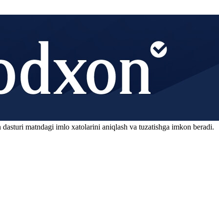
 dasturi matndagi imlo xatolarini aniqlash va tuzatishga imkon beradi.