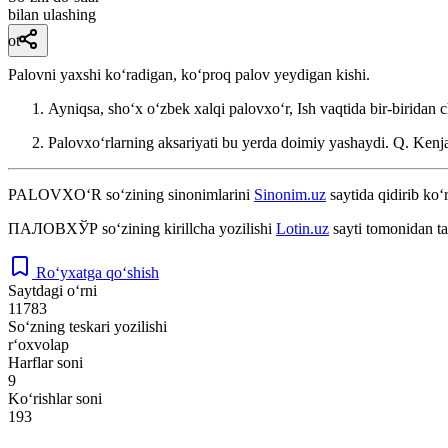
bilan ulashing
ot
Palovni yaxshi koʻradigan, koʻproq palov yeydigan kishi.
Ayniqsa, shoʻx oʻzbek xalqi palovxoʻr, Ish vaqtida bir-biridan c
Palovxoʻrlarning aksariyati bu yerda doimiy yashaydi.
Q. Kenja
PALOVXO‘R
so‘zining sinonimlarini
Sinonim.uz
saytida qidirib ko‘
ПАЛОВХЎР
so‘zining kirillcha yozilishi
Lotin.uz
sayti tomonidan ta
Ro‘yxatga qo‘shish
Saytdagi o‘rni
11783
So‘zning teskari yozilishi
r‘oxvolap
Harflar soni
9
Ko‘rishlar soni
193