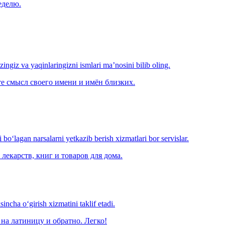
еделю.
‘zingiz va yaqinlaringizni ismlari ma’nosini bilib oling.
е смысл своего имени и имён близких.
o‘lagan narsalarni yetkazib berish xizmatlari bor servislar.
лекарств, книг и товаров для дома.
ncha o‘girish xizmatini taklif etadi.
на латиницу и обратно. Легко!