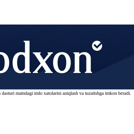
 dasturi matndagi imlo xatolarini aniqlash va tuzatishga imkon beradi.