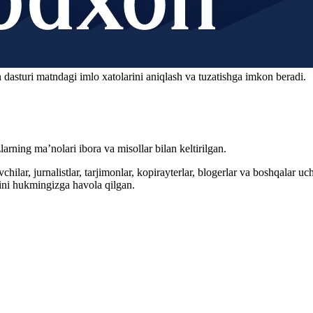
 dasturi matndagi imlo xatolarini aniqlash va tuzatishga imkon beradi.
arning ma’nolari ibora va misollar bilan keltirilgan.
hilar, jurnalistlar, tarjimonlar, kopirayterlar, blogerlar va boshqalar u
ini hukmingizga havola qilgan.