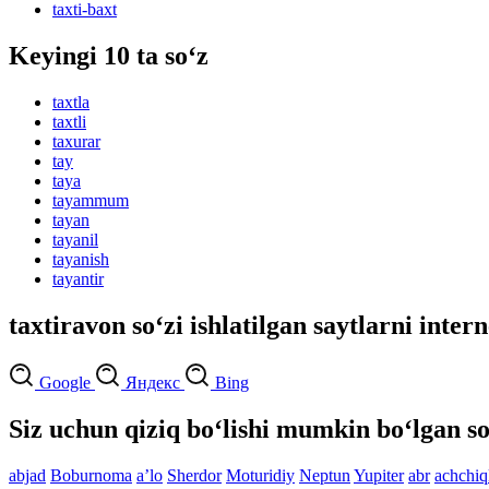
taxti-baxt
Keyingi 10 ta so‘z
taxtla
taxtli
taxurar
tay
taya
tayammum
tayan
tayanil
tayanish
tayantir
taxtiravon so‘zi ishlatilgan saytlarni inter
Google
Яндекс
Bing
Siz uchun qiziq bo‘lishi mumkin bo‘lgan so
abjad
Boburnoma
aʼlo
Sherdor
Moturidiy
Neptun
Yupiter
abr
achchiq