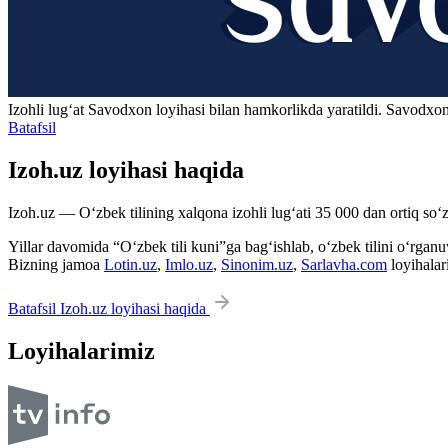
Izohli lugʻat
Savodxon
loyihasi bilan hamkorlikda yaratildi. Savodxon
Batafsil
Izoh.uz loyihasi haqida
Izoh.uz — O‘zbek tilining xalqona izohli lug‘ati 35 000 dan ortiq so‘zl
Yillar davomida “O‘zbek tili kuni”ga bag‘ishlab, o‘zbek tilini o‘rganuvc
Bizning jamoa
Lotin.uz
,
Imlo.uz
,
Sinonim.uz
,
Sarlavha.com
loyihalar
Batafsil Izoh.uz loyihasi haqida
Loyihalarimiz