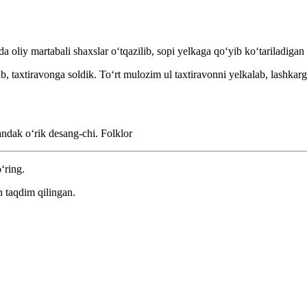
oliy martabali shaxslar oʻtqazilib, sopi yelkaga qoʻyib koʻtariladigan 
, taxtiravonga soldik. Toʻrt mulozim ul taxtiravonni yelkalab, lashkargo
qandak oʻrik desang-chi.
Folklor
‘ring.
 taqdim qilingan.