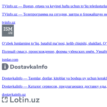
TVinfo.uz — Bugun, ertaga va keyingi hafta uchun to‘liq teledasturlar
TVinfo.uz — Телепрограмма на сегодня, завтра и ближайшую н
tvinfo.uz
O‘zbek Ismlarning to‘liq, batafsil ma’nosi, kelib chiqishi, shakllari. O
Полный смысл, происхождение, формы узбекских имён. Узнайт
ismlar.com
DostavkaInfo — Taomlar, dorilar, kitoblar va boshqa uy uchun kerakli b
DostavkaInfo — Каталог сервисов, предлагающих доставку еды, 
dostavkainfo.uz