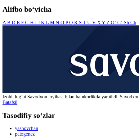
Alifbo bo‘yicha
A
B
D
E
F
G
H
I
J
K
L
M
N
O
P
Q
R
S
T
U
V
X
Y
Z
O‘
G‘
Sh
Ch
Izohli lugʻat
Savodxon
loyihasi bilan hamkorlikda yaratildi. Savodxon
Batafsil
Tasodifiy so‘zlar
yashovchan
patogenez