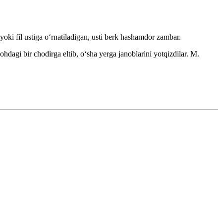
yoki fil ustiga oʻrnatiladigan, usti berk hashamdor zambar.
hdagi bir chodirga eltib, oʻsha yerga janoblarini yotqizdilar.
M.