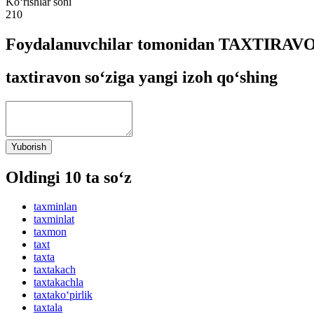
Ko‘rishlar soni
210
Foydalanuvchilar tomonidan TAXTIRAVON
taxtiravon so‘ziga yangi izoh qo‘shing
Yuborish
Oldingi 10 ta so‘z
taxminlan
taxminlat
taxmon
taxt
taxta
taxtakach
taxtakachla
taxtako‘pirlik
taxtala