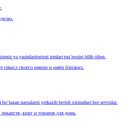
.
еделю.
‘zingiz va yaqinlaringizni ismlari ma’nosini bilib oling.
е смысл своего имени и имён близких.
o‘lagan narsalarni yetkazib berish xizmatlari bor servislar.
лекарств, книг и товаров для дома.