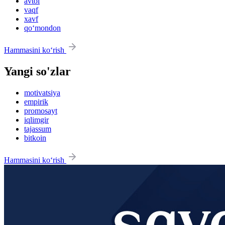
avtol
vaqf
xavf
qo‘mondon
Hammasini ko‘rish
Yangi so'zlar
motivatsiya
empirik
promosayt
iqlimgir
tajassum
bitkoin
Hammasini ko‘rish