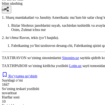
bilan ulashing
ot
1. Sharq mamlakatlari va Janubiy Amerikada: maʼlum bir safar chogʻida 
Bizlar Shohrux janoblarini suyab, xachirdan tushirdik va avaylab
Osim, Zulmat ichra nur
2.
koʻchma
Ravon, tekis (yoʻl haqida).
Fabrikaning yoʻlini taxtiravon desang-chi, Fabrikaning qizini 
TAXTIRAVON
so‘zining sinonimlarini
Sinonim.uz
saytida qidirib ko
ТАХТИРАВОН
so‘zining kirillcha yozilishi
Lotin.uz
sayti tomonidan
Ro‘yxatga qo‘shish
Saytdagi o‘rni
1847
So‘zning teskari yozilishi
novaritxat
Harflar soni
10