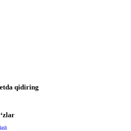
netda qidiring
‘zlar
lash