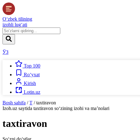
O‘zbek tilining
izohli lug‘ati
ЎЗ
Top 100
Ro‘yxat
Kirish
Lotin.uz
Bosh sahifa
/
T
/
taxtiravon
Izoh.uz
saytida
taxtiravon
so‘zining izohi va ma’nolari
taxtiravon
So‘zni do‘stlar