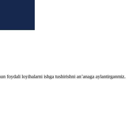
chun foydali loyihalarni ishga tushirishni an’anaga aylantirganmiz.