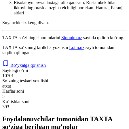
Risolatoyni avval taxtaga olib qarasam, Rustambek bilan
ikkovining orasida ozgina elchiligi bor ekan.
Hamza, Paranji
sirlari
Suyanchiqsiz keng divan.
TAXTA
so‘zining sinonimlarini
Sinonim.uz
saytida qidirib ko‘ring.
ТАХТА
so‘zining kirillcha yozilishi
Lotin.uz
sayti tomonidan
taqdim qilingan.
Ro‘yxatga qo‘shish
Saytdagi o‘rni
10701
So‘zning teskari yozilishi
atxat
Harflar soni
5
Ko‘rishlar soni
393
Foydalanuvchilar tomonidan TAXTA
so‘ziga berilgan ma’nolar