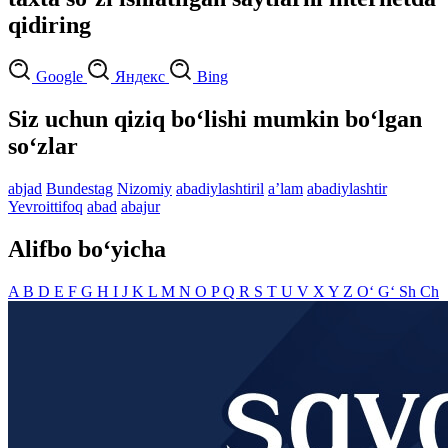
qidiring
Google
Яндекс
Bing
Siz uchun qiziq bo‘lishi mumkin bo‘lgan
so‘zlar
abjad
Bundestag
Nizomiy
abadiylashtiril
aʼlam
abadiylashtir
Yevroittifoq
abad
abajur
Alifbo bo‘yicha
A
B
D
E
F
G
H
I
J
K
L
M
N
O
P
Q
R
S
T
U
V
X
Y
Z
O‘
G‘
Sh
Ch