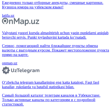
Ежедневно только отборные анекдоты, смешные картинки.
Кузница юмора на узбекском языке!
latifa.uz
Valyutani yuqori kursda almashtirish uchun yaqin punktlarni aniqlab
beruvchi servis. Punkt joylashuvini kartada ko‘rsatadi.
Сервис, помогающий найти ближайшие пункты обмена
валюты с выгодным курсом. Покажет местоположение пункта
прямо на карте.
onmap.uz
O‘zbekcha telegram kanallarining eng katta katalogi. Faqt faol
kanallar, ruknlarda va batafsil statistikasi bilan.
Самый большой каталог телеграм каналов в Узбекистане.
Только активные каналы по категориям и с подробной
статистикой.