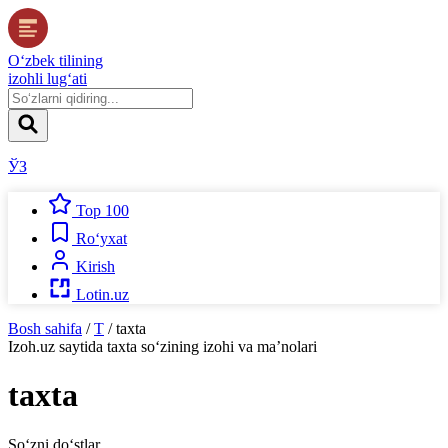
O‘zbek tilining
izohli lug‘ati
ЎЗ
Top 100
Ro‘yxat
Kirish
Lotin.uz
Bosh sahifa
/
T
/
taxta
Izoh.uz
saytida
taxta
so‘zining izohi va ma’nolari
taxta
So‘zni do‘stlar