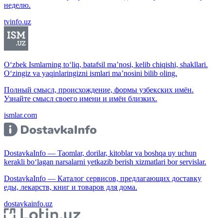
неделю.
tvinfo.uz
O‘zbek Ismlarning to‘liq, batafsil ma’nosi, kelib chiqishi, shakllari.
O‘zingiz va yaqinlaringizni ismlari ma’nosini bilib oling.
Полный смысл, происхождение, формы узбекских имён.
Узнайте смысл своего имени и имён близких.
ismlar.com
DostavkaInfo — Taomlar, dorilar, kitoblar va boshqa uy uchun
kerakli bo‘lagan narsalarni yetkazib berish xizmatlari bor servislar.
DostavkaInfo — Каталог сервисов, предлагающих доставку
еды, лекарств, книг и товаров для дома.
dostavkainfo.uz