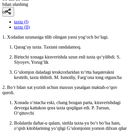
bilan ulashing
ot
taxta (I)
taxta (II)
1. Xodadan uzunasiga tilib olingan yassi yogʻoch boʻlagi.
Qaragʻay taxta. Taxtani randalamoq.
Birinchi xonaga kiraverishda uzun enli taxta qoʻyilibdi.
S.
Siyoyev, Yorugʻlik
Gʻulomjon daladagi terakzorlaridan toʻrtta baqaterakni
kestirib, taxta tildirdi.
M. Ismoiliy, Fargʻona tong otguncha
2. Boʻr bilan xat yozish uchun maxsus yasalgan maktab-oʻquv
quroli.
Xonada oʻntacha eski, chang bosgan parta, kiraverishdagi
devorga kattakon qora taxta qoqilgan edi.
P. Tursun,
Oʻqituvchi
Bolalarda daftar-u qalam, sinfda taxta-yu boʻr boʻlsa ham,
oʻqish kitoblarining yoʻqligi Gʻulomjonni yomon dilxun qilar