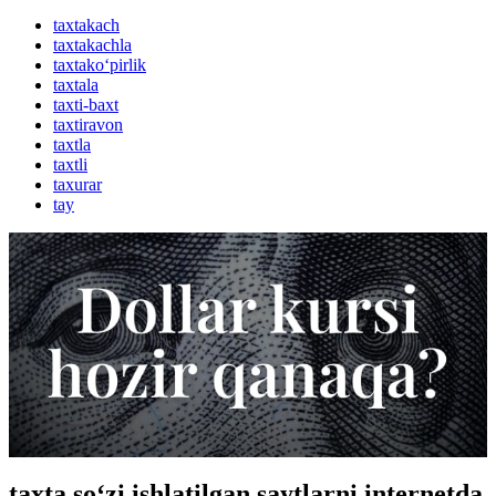
taxtakach
taxtakachla
taxtako‘pirlik
taxtala
taxti-baxt
taxtiravon
taxtla
taxtli
taxurar
tay
taxta so‘zi ishlatilgan saytlarni internetda