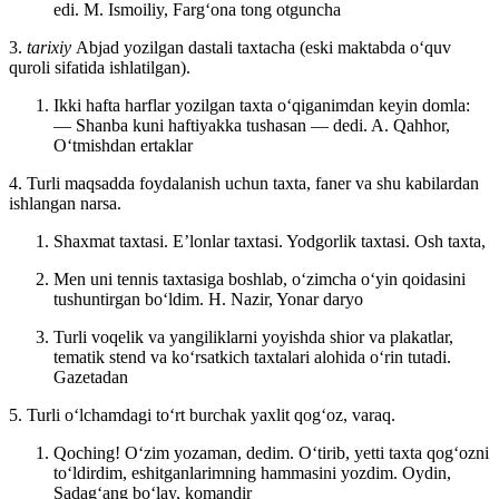
edi.
M. Ismoiliy, Fargʻona tong otguncha
3.
tarixiy
Abjad yozilgan dastali taxtacha (eski maktabda oʻquv
quroli sifatida ishlatilgan).
Ikki hafta harflar yozilgan taxta oʻqiganimdan keyin domla:
— Shanba kuni haftiyakka tushasan — dedi.
A. Qahhor,
Oʻtmishdan ertaklar
4. Turli maqsadda foydalanish uchun taxta, faner va shu kabilardan
ishlangan narsa.
Shaxmat taxtasi. Eʼlonlar taxtasi. Yodgorlik taxtasi. Osh taxta,
Men uni tennis taxtasiga boshlab, oʻzimcha oʻyin qoidasini
tushuntirgan boʻldim.
H. Nazir, Yonar daryo
Turli voqelik va yangiliklarni yoyishda shior va plakatlar,
tematik stend va koʻrsatkich taxtalari alohida oʻrin tutadi.
Gazetadan
5. Turli oʻlchamdagi toʻrt burchak yaxlit qogʻoz, varaq.
Qoching! Oʻzim yozaman, dedim. Oʻtirib, yetti taxta qogʻozni
toʻldirdim, eshitganlarimning hammasini yozdim.
Oydin,
Sadagʻang boʻlay, komandir