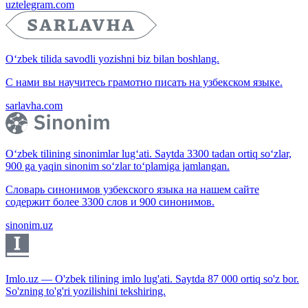
uztelegram.com
O‘zbek tilida savodli yozishni biz bilan boshlang.
С нами вы научитесь грамотно писать на узбекском языке.
sarlavha.com
O‘zbek tilining sinonimlar lug‘ati. Saytda 3300 tadan ortiq so‘zlar,
900 ga yaqin sinonim so‘zlar to‘plamiga jamlangan.
Словарь синонимов узбекского языка на нашем сайте
содержит более 3300 слов и 900 синонимов.
sinonim.uz
Imlo.uz — O'zbek tilining imlo lug'ati. Saytda 87 000 ortiq so'z bor.
So'zning to'g'ri yozilishini tekshiring.