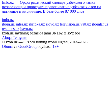
Imlo.uz — Орфографический словарь узбекского языка
позволяющий проверить правописание узбекских слов на
латинице и кириллице. В базе более 87 000 слов.
imlo.uz
ibora.uz
salsa.uz
skripka.uz
slovo.uz
television.uz
vatt.uz
iboralar.uz
resumes.uz
havo.uz
Izoh.uz saytining bazasida jami
36 162
ta so‘z bor
Aloqa
Telegram
© Izoh.uz — O‘zbek tilining izohli lug‘ati, 2014–2026
Obuna
va
GoodGroup
loyihasi.
18+