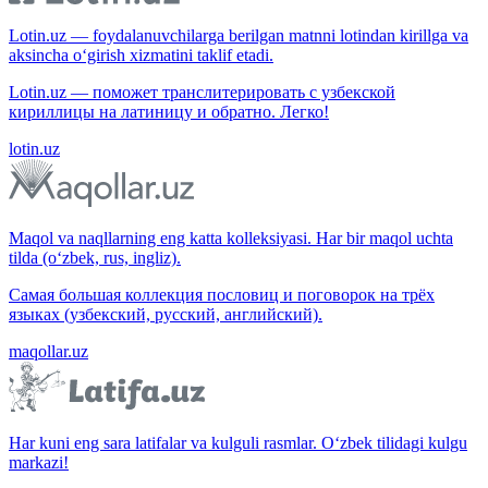
Lotin.uz — foydalanuvchilarga berilgan matnni lotindan kirillga va
aksincha o‘girish xizmatini taklif etadi.
Lotin.uz — поможет транслитерировать с узбекской
кириллицы на латиницу и обратно. Легко!
lotin.uz
Maqol va naqllarning eng katta kolleksiyasi. Har bir maqol uchta
tilda (o‘zbek, rus, ingliz).
Самая большая коллекция пословиц и поговорок на трёх
языках (узбекский, русский, английский).
maqollar.uz
Har kuni eng sara latifalar va kulguli rasmlar. O‘zbek tilidagi kulgu
markazi!