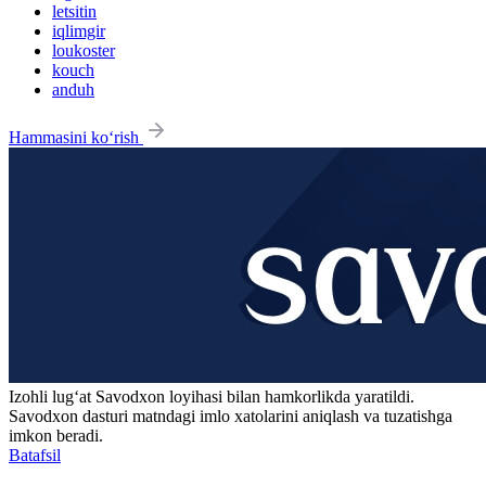
letsitin
iqlimgir
loukoster
kouch
anduh
Hammasini ko‘rish
Izohli lugʻat
Savodxon
loyihasi bilan hamkorlikda yaratildi.
Savodxon dasturi matndagi imlo xatolarini aniqlash va tuzatishga
imkon beradi.
Batafsil