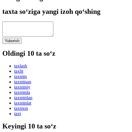
taxta so‘ziga yangi izoh qo‘shing
Yuborish
Oldingi 10 ta so‘z
taxlash
taxlit
taxmin
taxminan
taxminiy
taxminla
taxminlan
taxminlat
taxmon
taxt
Keyingi 10 ta so‘z