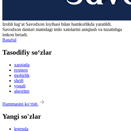
Izohli lugʻat
Savodxon
loyihasi bilan hamkorlikda yaratildi.
Savodxon dasturi matndagi imlo xatolarini aniqlash va tuzatishga
imkon beradi.
Batafsil
Tasodifiy so‘zlar
xarajatla
rentgen
mohirlik
shrift
yoqali
algoritm
Hammasini ko‘rish
Yangi so'zlar
legenda