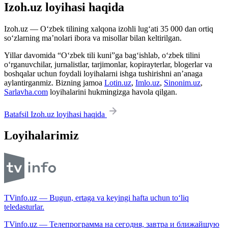
Izoh.uz loyihasi haqida
Izoh.uz — O‘zbek tilining xalqona izohli lug‘ati 35 000 dan ortiq
so‘zlarning ma’nolari ibora va misollar bilan keltirilgan.
Yillar davomida “O‘zbek tili kuni”ga bag‘ishlab, o‘zbek tilini
o‘rganuvchilar, jurnalistlar, tarjimonlar, kopirayterlar, blogerlar va
boshqalar uchun foydali loyihalarni ishga tushirishni an’anaga
aylantirganmiz. Bizning jamoa
Lotin.uz
,
Imlo.uz
,
Sinonim.uz
,
Sarlavha.com
loyihalarini hukmingizga havola qilgan.
Batafsil Izoh.uz loyihasi haqida
Loyihalarimiz
TVinfo.uz — Bugun, ertaga va keyingi hafta uchun to‘liq
teledasturlar.
TVinfo.uz — Телепрограмма на сегодня, завтра и ближайшую