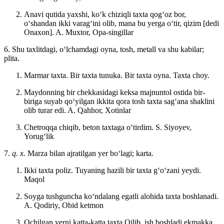
Anavi qutida yaxshi, koʻk chiziqli taxta qogʻoz bor,
oʻshandan ikki varagʻini olib, mana bu yerga oʻtir, qizim [dedi
Onaxon].
A. Muxtor, Opa-singillar
6. Shu taxlitdagi, oʻlchamdagi oyna, tosh, metall va shu kabilar;
plita.
Marmar taxta. Bir taxta tunuka. Bir taxta oyna. Taxta choy.
Maydonning bir chekkasidagi keksa majnuntol ostida bir-
biriga suyab qoʻyilgan ikkita qora tosh taxta sagʻana shaklini
olib turar edi.
A. Qahhor, Xotinlar
Chetroqqa chiqib, beton taxtaga oʻtirdim.
S. Siyoyev,
Yorugʻlik
7.
q. x.
Marza bilan ajratilgan yer boʻlagi; karta.
Ikki taxta poliz. Tuyaning hazili bir taxta gʻoʻzani yeydi.
Maqol
Soyga tushguncha koʻndalang egatli alohida taxta boshlanadi.
A. Qodiriy, Obid ketmon
Ochilgan yerni katta-katta taxta Qilib, ish boshladi ekmakka