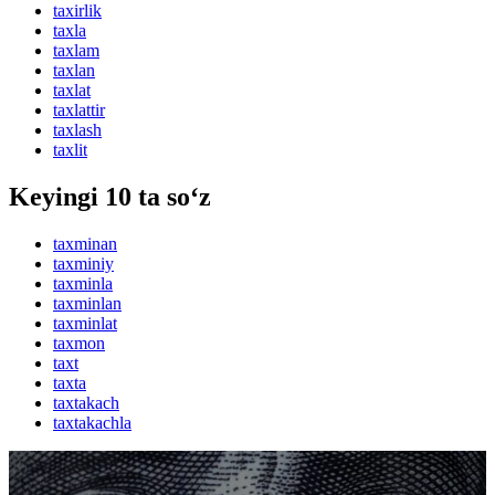
taxirlik
taxla
taxlam
taxlan
taxlat
taxlattir
taxlash
taxlit
Keyingi 10 ta so‘z
taxminan
taxminiy
taxminla
taxminlan
taxminlat
taxmon
taxt
taxta
taxtakach
taxtakachla