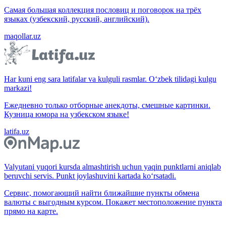
Самая большая коллекция пословиц и поговорок на трёх
языках (узбекский, русский, английский).
maqollar.uz
Har kuni eng sara latifalar va kulguli rasmlar. O‘zbek tilidagi kulgu
markazi!
Ежедневно только отборные анекдоты, смешные картинки.
Кузница юмора на узбекском языке!
latifa.uz
Valyutani yuqori kursda almashtirish uchun yaqin punktlarni aniqlab
beruvchi servis. Punkt joylashuvini kartada ko‘rsatadi.
Сервис, помогающий найти ближайшие пункты обмена
валюты с выгодным курсом. Покажет местоположение пункта
прямо на карте.