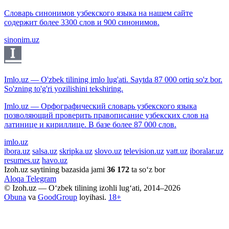
Словарь синонимов узбекского языка на нашем сайте
содержит более 3300 слов и 900 синонимов.
sinonim.uz
Imlo.uz — O'zbek tilining imlo lug'ati. Saytda 87 000 ortiq so'z bor.
So'zning to'g'ri yozilishini tekshiring.
Imlo.uz — Орфографический словарь узбекского языка
позволяющий проверить правописание узбекских слов на
латинице и кириллице. В базе более 87 000 слов.
imlo.uz
ibora.uz
salsa.uz
skripka.uz
slovo.uz
television.uz
vatt.uz
iboralar.uz
resumes.uz
havo.uz
Izoh.uz saytining bazasida jami
36 172
ta so‘z bor
Aloqa
Telegram
© Izoh.uz — O‘zbek tilining izohli lug‘ati, 2014–2026
Obuna
va
GoodGroup
loyihasi.
18+