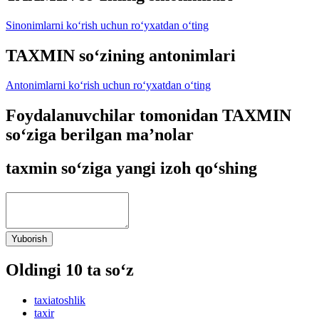
Sinonimlarni ko‘rish uchun ro‘yxatdan o‘ting
TAXMIN so‘zining antonimlari
Antonimlarni ko‘rish uchun ro‘yxatdan o‘ting
Foydalanuvchilar tomonidan TAXMIN
so‘ziga berilgan ma’nolar
taxmin so‘ziga yangi izoh qo‘shing
Yuborish
Oldingi 10 ta so‘z
taxiatoshlik
taxir