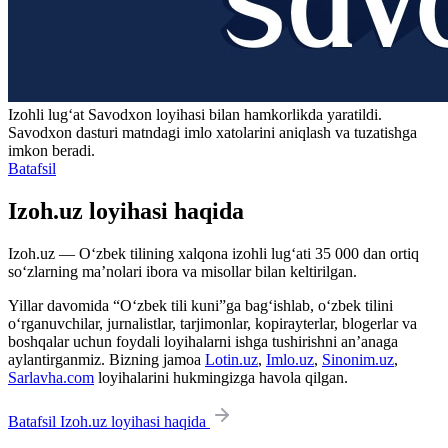
Izohli lugʻat
Savodxon
loyihasi bilan hamkorlikda yaratildi.
Savodxon dasturi matndagi imlo xatolarini aniqlash va tuzatishga
imkon beradi.
Batafsil
Izoh.uz loyihasi haqida
Izoh.uz — O‘zbek tilining xalqona izohli lug‘ati 35 000 dan ortiq
so‘zlarning ma’nolari ibora va misollar bilan keltirilgan.
Yillar davomida “O‘zbek tili kuni”ga bag‘ishlab, o‘zbek tilini
o‘rganuvchilar, jurnalistlar, tarjimonlar, kopirayterlar, blogerlar va
boshqalar uchun foydali loyihalarni ishga tushirishni an’anaga
aylantirganmiz. Bizning jamoa
Lotin.uz
,
Imlo.uz
,
Sinonim.uz
,
Sarlavha.com
loyihalarini hukmingizga havola qilgan.
Batafsil Izoh.uz loyihasi haqida