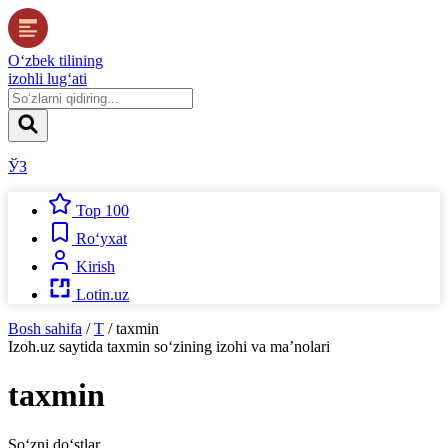
O‘zbek tilining
izohli lug‘ati
ЎЗ
Top 100
Ro‘yxat
Kirish
Lotin.uz
Bosh sahifa
/
T
/
taxmin
Izoh.uz
saytida
taxmin
so‘zining izohi va ma’nolari
taxmin
So‘zni do‘stlar