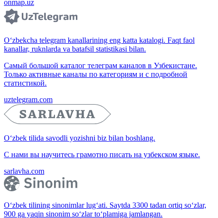
onmap.uz
O‘zbekcha telegram kanallarining eng katta katalogi. Faqt faol
kanallar, ruknlarda va batafsil statistikasi bilan.
Самый большой каталог телеграм каналов в Узбекистане.
Только активные каналы по категориям и с подробной
статистикой.
uztelegram.com
O‘zbek tilida savodli yozishni biz bilan boshlang.
С нами вы научитесь грамотно писать на узбекском языке.
sarlavha.com
O‘zbek tilining sinonimlar lug‘ati. Saytda 3300 tadan ortiq so‘zlar,
900 ga yaqin sinonim so‘zlar to‘plamiga jamlangan.