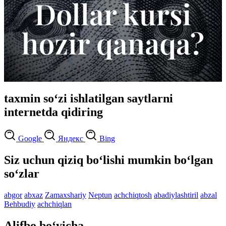
taxmin so‘zi ishlatilgan saytlarni
internetda qidiring
Google
Яндекс
Bing
Siz uchun qiziq bo‘lishi mumkin bo‘lgan
so‘zlar
abgor
abxaz
Zamaxshariy
Neptun
achchiqtosh
abadiylashtiril
abzal
Behbudiy
achchiqlan
Alifbo bo‘yicha