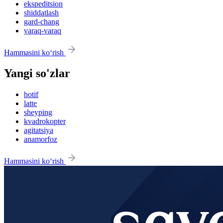
ekspeditsion
shiddatlash
gard-chang
varaq-varaq
Hammasini ko‘rish
Yangi so'zlar
hotif
latte
sheyping
kvadrokopter
agitatsiya
anamorfoz
Hammasini ko‘rish