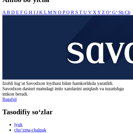
A
B
D
E
F
G
H
I
J
K
L
M
N
O
P
Q
R
S
T
U
V
X
Y
Z
O‘
G‘
Sh
Ch
Izohli lugʻat
Savodxon
loyihasi bilan hamkorlikda yaratildi.
Savodxon dasturi matndagi imlo xatolarini aniqlash va tuzatishga
imkon beradi.
Batafsil
Tasodifiy so‘zlar
lyuk
cho‘zma-chalpak