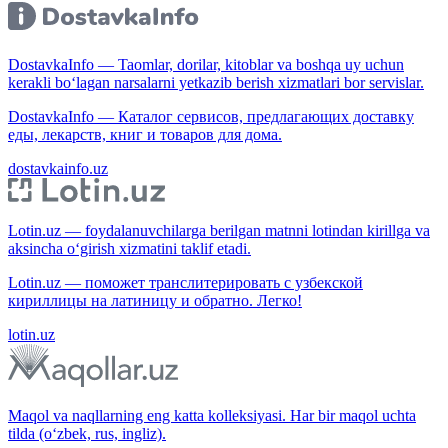
DostavkaInfo — Taomlar, dorilar, kitoblar va boshqa uy uchun
kerakli bo‘lagan narsalarni yetkazib berish xizmatlari bor servislar.
DostavkaInfo — Каталог сервисов, предлагающих доставку
еды, лекарств, книг и товаров для дома.
dostavkainfo.uz
Lotin.uz — foydalanuvchilarga berilgan matnni lotindan kirillga va
aksincha o‘girish xizmatini taklif etadi.
Lotin.uz — поможет транслитерировать с узбекской
кириллицы на латиницу и обратно. Легко!
lotin.uz
Maqol va naqllarning eng katta kolleksiyasi. Har bir maqol uchta
tilda (o‘zbek, rus, ingliz).