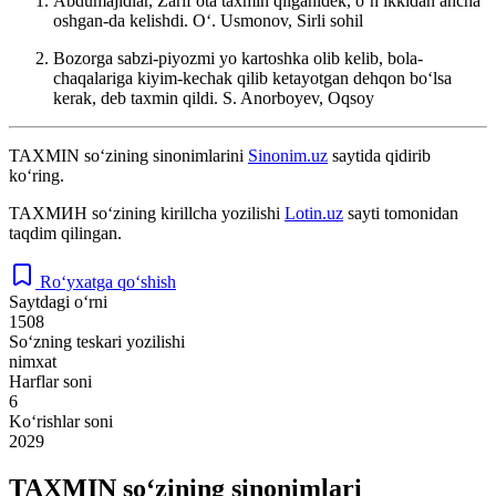
Abdumajidlar, Zarif ota taxmin qilganidek, oʻn ikkidan ancha
oshgan-da kelishdi.
Oʻ. Usmonov, Sirli sohil
Bozorga sabzi-piyozmi yo kartoshka olib kelib, bola-
chaqalariga kiyim-kechak qilib ketayotgan dehqon boʻlsa
kerak, deb taxmin qildi.
S. Anorboyev, Oqsoy
TAXMIN
so‘zining sinonimlarini
Sinonim.uz
saytida qidirib
ko‘ring.
ТАХМИН
so‘zining kirillcha yozilishi
Lotin.uz
sayti tomonidan
taqdim qilingan.
Ro‘yxatga qo‘shish
Saytdagi o‘rni
1508
So‘zning teskari yozilishi
nimxat
Harflar soni
6
Ko‘rishlar soni
2029
TAXMIN so‘zining sinonimlari