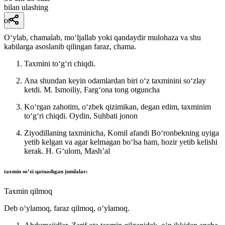
bilan ulashing
ot
Oʻylab, chamalab, moʻljallab yoki qandaydir mulohaza va shu
kabilarga asoslanib qilingan faraz, chama.
Taxmini toʻgʻri chiqdi.
Ana shundan keyin odamlardan biri oʻz taxminini soʻzlay
ketdi.
M. Ismoiliy, Fargʻona tong otguncha
Koʻrgan zahotim, oʻzbek qizimikan, degan edim, taxminim
toʻgʻri chiqdi.
Oydin, Suhbati jonon
Ziyodillaning taxminicha, Komil afandi Boʻronbekning uyiga
yetib kelgan va agar kelmagan boʻlsa ham, hozir yetib kelishi
kerak.
H. Gʻulom, Mashʼal
taxmin
soʻzi qatnashgan jumlalar:
Taxmin qilmoq
Deb oʻylamoq, faraz qilmoq, oʻylamoq.