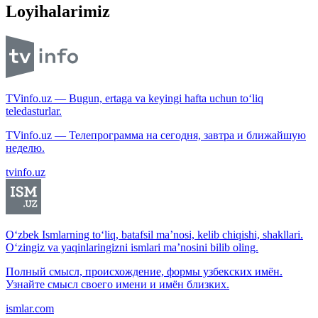
Loyihalarimiz
TVinfo.uz — Bugun, ertaga va keyingi hafta uchun to‘liq
teledasturlar.
TVinfo.uz — Телепрограмма на сегодня, завтра и ближайшую
неделю.
tvinfo.uz
O‘zbek Ismlarning to‘liq, batafsil ma’nosi, kelib chiqishi, shakllari.
O‘zingiz va yaqinlaringizni ismlari ma’nosini bilib oling.
Полный смысл, происхождение, формы узбекских имён.
Узнайте смысл своего имени и имён близких.
ismlar.com