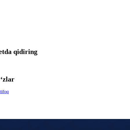
etda qidiring
‘zlar
tifoq