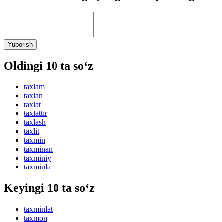
Yuborish
Oldingi 10 ta so‘z
taxlam
taxlan
taxlat
taxlattir
taxlash
taxlit
taxmin
taxminan
taxminiy
taxminla
Keyingi 10 ta so‘z
taxminlat
taxmon