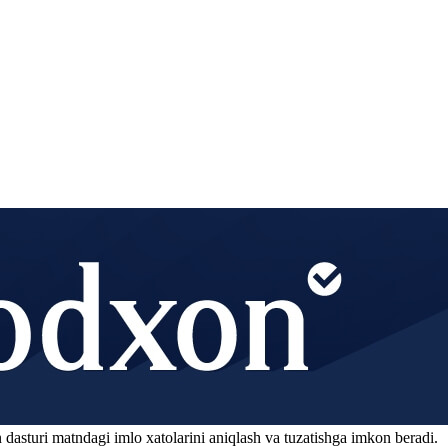
 dasturi matndagi imlo xatolarini aniqlash va tuzatishga imkon beradi.