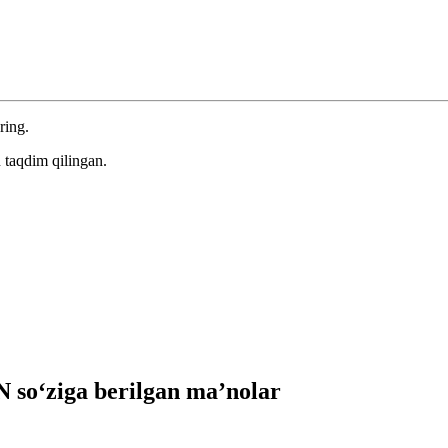
ring.
 taqdim qilingan.
so‘ziga berilgan ma’nolar