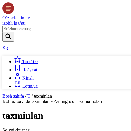
O‘zbek tilining
izohli lug‘ati
ЎЗ
Top 100
Ro‘yxat
Kirish
Lotin.uz
Bosh sahifa
/
T
/
taxminlan
Izoh.uz
saytida
taxminlan
so‘zining izohi va ma’nolari
taxminlan
So‘zni do‘stlar