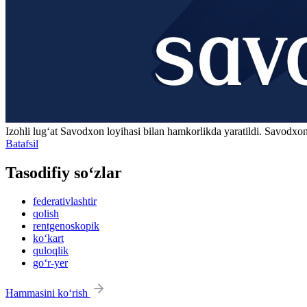
Izohli lugʻat
Savodxon
loyihasi bilan hamkorlikda yaratildi. Savodxon
Batafsil
Tasodifiy so‘zlar
federativlashtir
qolish
rentgenoskopik
ko‘kart
quloqlik
go‘r-yer
Hammasini ko‘rish