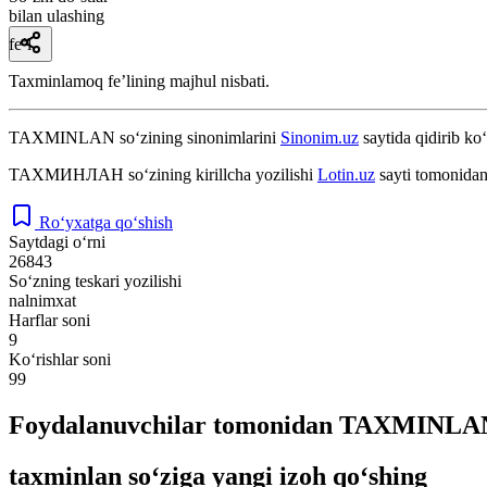
bilan ulashing
fe’l
Taxminlamoq feʼlining majhul nisbati.
TAXMINLAN
so‘zining sinonimlarini
Sinonim.uz
saytida qidirib ko‘
ТАХМИНЛАН
so‘zining kirillcha yozilishi
Lotin.uz
sayti tomonidan
Ro‘yxatga qo‘shish
Saytdagi o‘rni
26843
So‘zning teskari yozilishi
nalnimxat
Harflar soni
9
Ko‘rishlar soni
99
Foydalanuvchilar tomonidan TAXMINLAN 
taxminlan so‘ziga yangi izoh qo‘shing