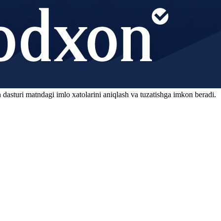
 dasturi matndagi imlo xatolarini aniqlash va tuzatishga imkon beradi.