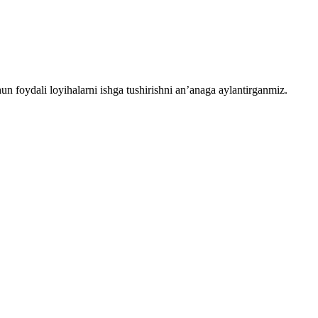
chun foydali loyihalarni ishga tushirishni an’anaga aylantirganmiz.