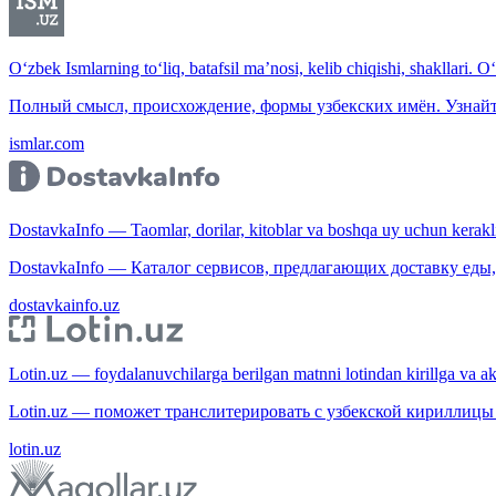
O‘zbek Ismlarning to‘liq, batafsil ma’nosi, kelib chiqishi, shakllari. O
Полный смысл, происхождение, формы узбекских имён. Узнайт
ismlar.com
DostavkaInfo — Taomlar, dorilar, kitoblar va boshqa uy uchun kerakli b
DostavkaInfo — Каталог сервисов, предлагающих доставку еды, 
dostavkainfo.uz
Lotin.uz — foydalanuvchilarga berilgan matnni lotindan kirillga va aksi
Lotin.uz — поможет транслитерировать с узбекской кириллицы 
lotin.uz