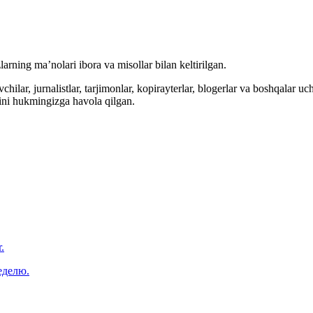
arning ma’nolari ibora va misollar bilan keltirilgan.
hilar, jurnalistlar, tarjimonlar, kopirayterlar, blogerlar va boshqalar u
ini hukmingizga havola qilgan.
.
еделю.