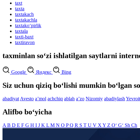
taxt
taxta
taxtakach
taxtakachla
taxtako‘pirlik
taxtala
taxti-baxt
taxtiravon
taxminlan so‘zi ishlatilgan saytlarni intern
Google
Яндекс
Bing
Siz uchun qiziq bo‘lishi mumkin bo‘lgan so
abadiyat
Avesto
aʼmol
achchiq
ablah
aʼzo
Nizomiy
abadiylash
Yevroit
Alifbo bo‘yicha
A
B
D
E
F
G
H
I
J
K
L
M
N
O
P
Q
R
S
T
U
V
X
Y
Z
O‘
G‘
Sh
Ch