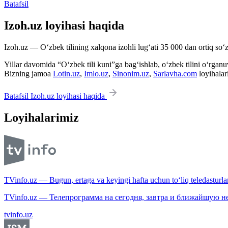
Batafsil
Izoh.uz loyihasi haqida
Izoh.uz — O‘zbek tilining xalqona izohli lug‘ati 35 000 dan ortiq so‘zl
Yillar davomida “O‘zbek tili kuni”ga bag‘ishlab, o‘zbek tilini o‘rganuvc
Bizning jamoa
Lotin.uz
,
Imlo.uz
,
Sinonim.uz
,
Sarlavha.com
loyihalar
Batafsil Izoh.uz loyihasi haqida
Loyihalarimiz
TVinfo.uz — Bugun, ertaga va keyingi hafta uchun to‘liq teledasturlar
TVinfo.uz — Телепрограмма на сегодня, завтра и ближайшую н
tvinfo.uz