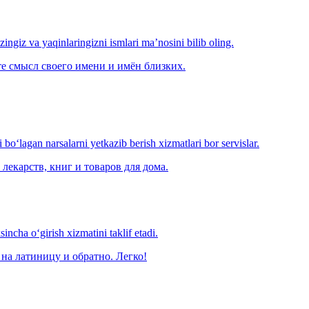
‘zingiz va yaqinlaringizni ismlari ma’nosini bilib oling.
е смысл своего имени и имён близких.
o‘lagan narsalarni yetkazib berish xizmatlari bor servislar.
лекарств, книг и товаров для дома.
ncha o‘girish xizmatini taklif etadi.
на латиницу и обратно. Легко!