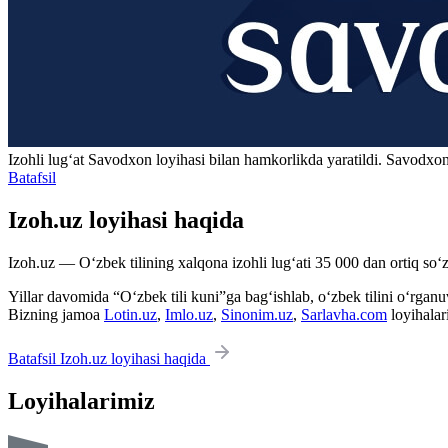
Izohli lugʻat
Savodxon
loyihasi bilan hamkorlikda yaratildi. Savodxon
Batafsil
Izoh.uz loyihasi haqida
Izoh.uz — O‘zbek tilining xalqona izohli lug‘ati 35 000 dan ortiq so‘zl
Yillar davomida “O‘zbek tili kuni”ga bag‘ishlab, o‘zbek tilini o‘rganuvc
Bizning jamoa
Lotin.uz
,
Imlo.uz
,
Sinonim.uz
,
Sarlavha.com
loyihalar
Batafsil Izoh.uz loyihasi haqida
Loyihalarimiz