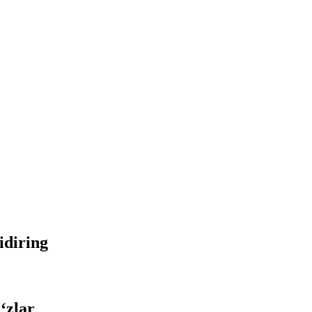
qidiring
‘zlar