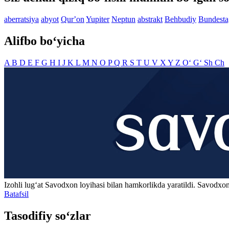
aberratsiya
abyot
Qurʼon
Yupiter
Neptun
abstrakt
Behbudiy
Bundesta
Alifbo bo‘yicha
A
B
D
E
F
G
H
I
J
K
L
M
N
O
P
Q
R
S
T
U
V
X
Y
Z
O‘
G‘
Sh
Ch
Izohli lugʻat
Savodxon
loyihasi bilan hamkorlikda yaratildi. Savodxon
Batafsil
Tasodifiy so‘zlar