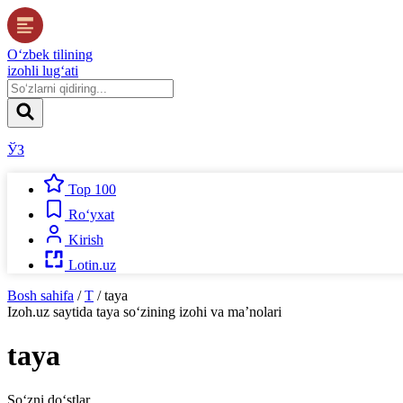
O‘zbek tilining
izohli lug‘ati
ЎЗ
Top 100
Ro‘yxat
Kirish
Lotin.uz
Bosh sahifa
/
T
/
taya
Izoh.uz
saytida
taya
so‘zining izohi va ma’nolari
taya
So‘zni do‘stlar