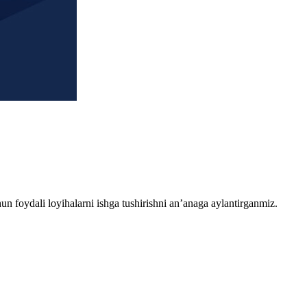
chun foydali loyihalarni ishga tushirishni an’anaga aylantirganmiz.