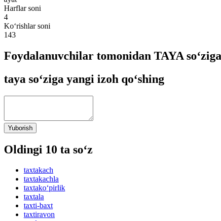
Harflar soni
4
Ko‘rishlar soni
143
Foydalanuvchilar tomonidan TAYA so‘ziga
taya so‘ziga yangi izoh qo‘shing
Yuborish
Oldingi 10 ta so‘z
taxtakach
taxtakachla
taxtako‘pirlik
taxtala
taxti-baxt
taxtiravon