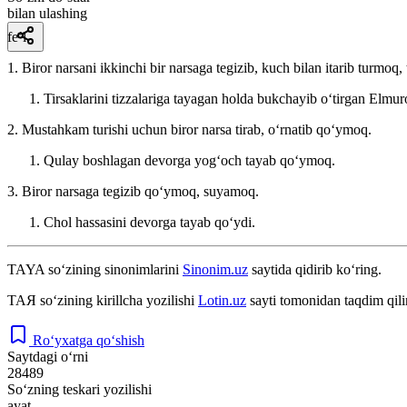
bilan ulashing
fe’l
1. Biror narsani ikkinchi bir narsaga tegizib, kuch bilan itarib turmoq,
Tirsaklarini tizzalariga tayagan holda bukchayib oʻtirgan Elmu
2. Mustahkam turishi uchun biror narsa tirab, oʻrnatib qoʻymoq.
Qulay boshlagan devorga yogʻoch tayab qoʻymoq.
3. Biror narsaga tegizib qoʻymoq, suyamoq.
Chol hassasini devorga tayab qoʻydi.
TAYA
so‘zining sinonimlarini
Sinonim.uz
saytida qidirib ko‘ring.
ТАЯ
so‘zining kirillcha yozilishi
Lotin.uz
sayti tomonidan taqdim qil
Ro‘yxatga qo‘shish
Saytdagi o‘rni
28489
So‘zning teskari yozilishi
ayat