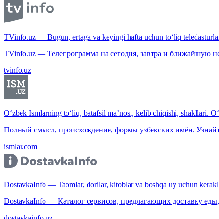
TVinfo.uz — Bugun, ertaga va keyingi hafta uchun to‘liq teledasturlar
TVinfo.uz — Телепрограмма на сегодня, завтра и ближайшую н
tvinfo.uz
O‘zbek Ismlarning to‘liq, batafsil ma’nosi, kelib chiqishi, shakllari. O
Полный смысл, происхождение, формы узбекских имён. Узнайт
ismlar.com
DostavkaInfo — Taomlar, dorilar, kitoblar va boshqa uy uchun kerakli b
DostavkaInfo — Каталог сервисов, предлагающих доставку еды, 
dostavkainfo.uz