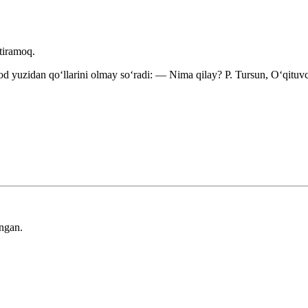
 tiramoq.
rod yuzidan qoʻllarini olmay soʻradi: — Nima qilay?
P. Tursun, Oʻqituv
ingan.