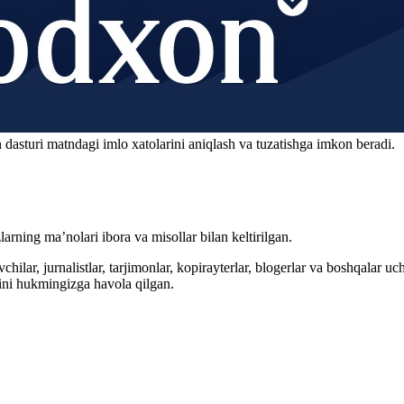
 dasturi matndagi imlo xatolarini aniqlash va tuzatishga imkon beradi.
arning ma’nolari ibora va misollar bilan keltirilgan.
hilar, jurnalistlar, tarjimonlar, kopirayterlar, blogerlar va boshqalar u
ini hukmingizga havola qilgan.