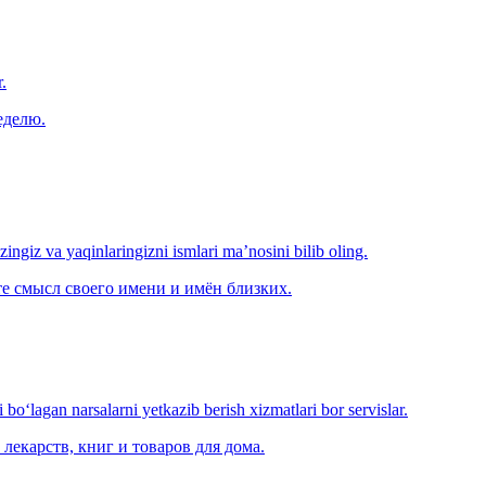
.
еделю.
‘zingiz va yaqinlaringizni ismlari ma’nosini bilib oling.
е смысл своего имени и имён близких.
o‘lagan narsalarni yetkazib berish xizmatlari bor servislar.
лекарств, книг и товаров для дома.