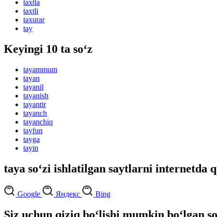
taxtla
taxtli
taxurar
tay
Keyingi 10 ta so‘z
tayammum
tayan
tayanil
tayanish
tayantir
tayanch
tayanchiq
tayfun
tayga
tayin
taya so‘zi ishlatilgan saytlarni internetda 
Google
Яндекс
Bing
Siz uchun qiziq bo‘lishi mumkin bo‘lgan so