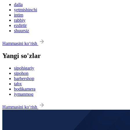
dalla
yetmishinchi
intim
rabbiy
ezdirtir
shuursiz
Hammasini ko‘rish
Yangi so'zlar
sipohigariy
sipohon
barbershop
tabx
bodikamera
iymanmoq
Hammasini ko‘rish