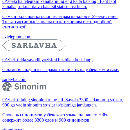
O‘zbekcha telegram kanallarining eng katta katalogi. Faqt faol
kanallar, ruknlarda va batafsil statistikasi bilan.
Самый большой каталог телеграм каналов в Узбекистане.
Только активные каналы по категориям и с подробной
статистикой.
uztelegram.com
O‘zbek tilida savodli yozishni biz bilan boshlang.
С нами вы научитесь грамотно писать на узбекском языке.
sarlavha.com
O‘zbek tilining sinonimlar lug‘ati. Saytda 3300 tadan ortiq so‘zlar,
900 ga yaqin sinonim so‘zlar to‘plamiga jamlangan.
Словарь синонимов узбекского языка на нашем сайте
содержит более 3300 слов и 900 синонимов.
sinonim.uz