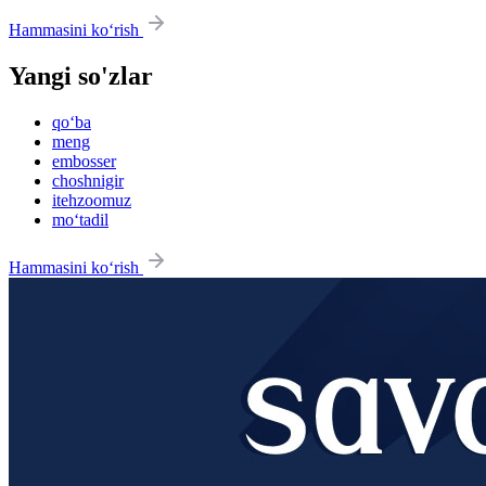
Hammasini ko‘rish
Yangi so'zlar
qo‘ba
meng
embosser
choshnigir
itehzoomuz
mo‘tadil
Hammasini ko‘rish