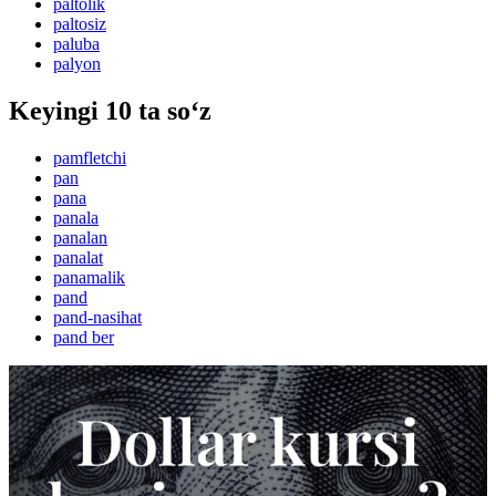
paltolik
paltosiz
paluba
palyon
Keyingi 10 ta so‘z
pamfletchi
pan
pana
panala
panalan
panalat
panamalik
pand
pand-nasihat
pand ber