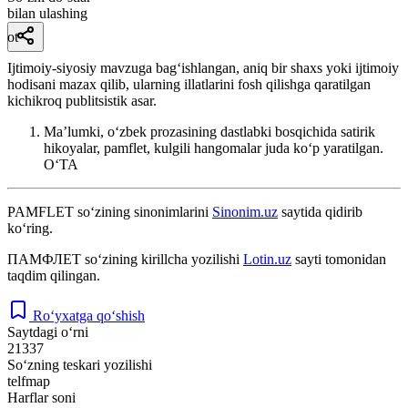
bilan ulashing
ot
Ijtimoiy-siyosiy mavzuga bagʻishlangan, aniq bir shaxs yoki ijtimoiy
hodisani mazax qilib, ularning illatlarini fosh qilishga qaratilgan
kichikroq publitsistik asar.
Maʼlumki, oʻzbek prozasining dastlabki bosqichida satirik
hikoyalar, pamflet, kulgili hangomalar juda koʻp yaratilgan.
OʻTA
PAMFLET
so‘zining sinonimlarini
Sinonim.uz
saytida qidirib
ko‘ring.
ПАМФЛЕТ
so‘zining kirillcha yozilishi
Lotin.uz
sayti tomonidan
taqdim qilingan.
Ro‘yxatga qo‘shish
Saytdagi o‘rni
21337
So‘zning teskari yozilishi
telfmap
Harflar soni