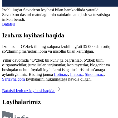
Izohli lugʻat
Savodxon
loyihasi bilan hamkorlikda yaratildi.
Savodxon dasturi matndagi imlo xatolarini aniqlash va tuzatishga
imkon beradi.
Batafsil
Izoh.uz loyihasi haqida
Izoh.uz — O‘zbek tilining xalqona izohli lug‘ati 35 000 dan ortiq
so‘zlarning ma’nolari ibora va misollar bilan keltirilgan.
Yillar davomida “O‘zbek tili kuni”ga bag‘ishlab, o‘zbek tilini
o‘rganuvchilar, jurnalistlar, tarjimonlar, kopirayterlar, blogerlar va
boshqalar uchun foydali loyihalarni ishga tushirishni an’anaga
aylantirganmiz. Bizning jamoa
Lotin.uz
,
Imlo.uz
,
Sinonim.uz
,
Sarlavha.com
loyihalarini hukmingizga havola qilgan.
Batafsil Izoh.uz loyihasi haqida
Loyihalarimiz