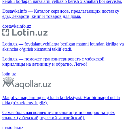
kerakli bo‘lagan narsalarni yetkazib berish xizmatlari bor servislar.
DostavkaInfo — Каталог сервисов, предлагающих доставку
еды, лекарств, книг и товаров для дома.
dostavkainfo.uz
Lotin.uz — foydalanuvchilarga berilgan matnni lotindan kirillga va
aksincha o‘girish xizmatini taklif etadi.
Lotin.uz — поможет транслитерировать с узбекской
кириллицы на латиницу и обратно. Легко!
lotin.uz
Maqol va naqllarning eng katta kolleksiyasi. Har bir maqol uchta
tilda (o‘zbek, rus, ingliz).
Самая большая коллекция пословиц и поговорок на трёх
языках (узбекский, русский, английский).
maqollar.uz