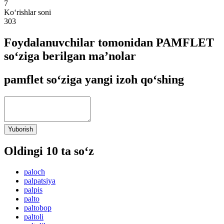
7
Ko‘rishlar soni
303
Foydalanuvchilar tomonidan PAMFLET
so‘ziga berilgan ma’nolar
pamflet so‘ziga yangi izoh qo‘shing
Yuborish
Oldingi 10 ta so‘z
paloch
palpatsiya
palpis
palto
paltobop
paltoli