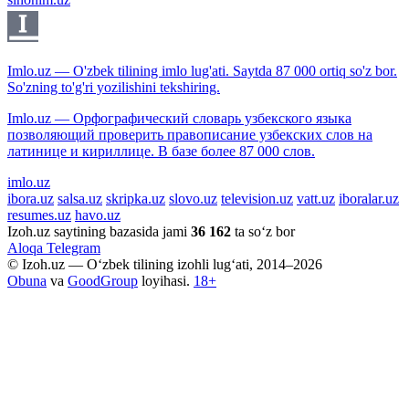
Imlo.uz — O'zbek tilining imlo lug'ati. Saytda 87 000 ortiq so'z bor.
So'zning to'g'ri yozilishini tekshiring.
Imlo.uz — Орфографический словарь узбекского языка
позволяющий проверить правописание узбекских слов на
латинице и кириллице. В базе более 87 000 слов.
imlo.uz
ibora.uz
salsa.uz
skripka.uz
slovo.uz
television.uz
vatt.uz
iboralar.uz
resumes.uz
havo.uz
Izoh.uz saytining bazasida jami
36 162
ta so‘z bor
Aloqa
Telegram
© Izoh.uz — O‘zbek tilining izohli lug‘ati, 2014–2026
Obuna
va
GoodGroup
loyihasi.
18+