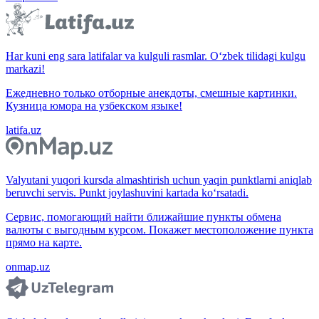
Har kuni eng sara latifalar va kulguli rasmlar. O‘zbek tilidagi kulgu
markazi!
Ежедневно только отборные анекдоты, смешные картинки.
Кузница юмора на узбекском языке!
latifa.uz
Valyutani yuqori kursda almashtirish uchun yaqin punktlarni aniqlab
beruvchi servis. Punkt joylashuvini kartada ko‘rsatadi.
Сервис, помогающий найти ближайшие пункты обмена
валюты с выгодным курсом. Покажет местоположение пункта
прямо на карте.
onmap.uz