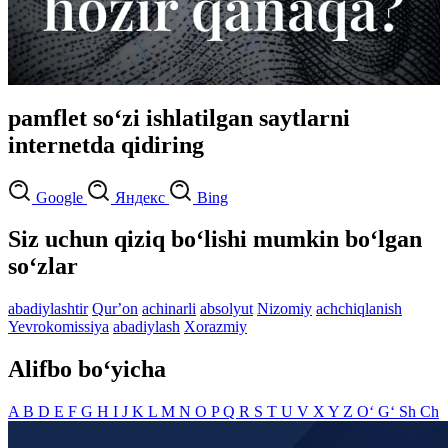
pamflet so‘zi ishlatilgan saytlarni
internetda qidiring
Google
Яндекс
Bing
Siz uchun qiziq bo‘lishi mumkin bo‘lgan
so‘zlar
abadiylashtir
Qurʼon
achinarli
absolyut
Nizomiy
achchiqlanish
Yevrokomissiya
abadiylash
Xorazmiy
Alifbo bo‘yicha
A
B
D
E
F
G
H
I
J
K
L
M
N
O
P
Q
R
S
T
U
V
X
Y
Z
O‘
G‘
Sh
Ch