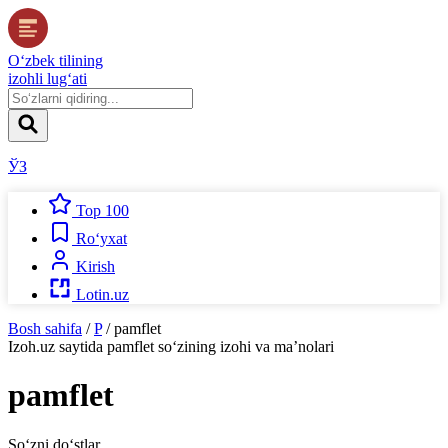
O‘zbek tilining
izohli lug‘ati
ЎЗ
Top 100
Ro‘yxat
Kirish
Lotin.uz
Bosh sahifa
/
P
/
pamflet
Izoh.uz
saytida
pamflet
so‘zining izohi va ma’nolari
pamflet
So‘zni do‘stlar