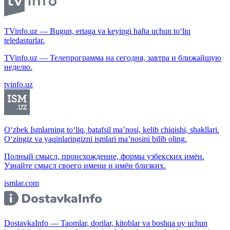
TVinfo.uz — Bugun, ertaga va keyingi hafta uchun to‘liq
teledasturlar.
TVinfo.uz — Телепрограмма на сегодня, завтра и ближайшую
неделю.
tvinfo.uz
O‘zbek Ismlarning to‘liq, batafsil ma’nosi, kelib chiqishi, shakllari.
O‘zingiz va yaqinlaringizni ismlari ma’nosini bilib oling.
Полный смысл, происхождение, формы узбекских имён.
Узнайте смысл своего имени и имён близких.
ismlar.com
DostavkaInfo — Taomlar, dorilar, kitoblar va boshqa uy uchun