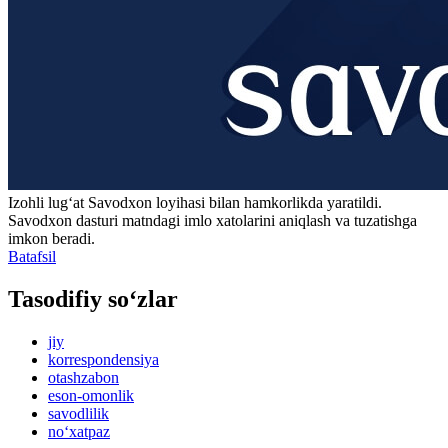
Izohli lugʻat
Savodxon
loyihasi bilan hamkorlikda yaratildi.
Savodxon dasturi matndagi imlo xatolarini aniqlash va tuzatishga
imkon beradi.
Batafsil
Tasodifiy so‘zlar
jiy
korrespondensiya
otashzabon
eson-omonlik
savodlilik
no‘xatpaz