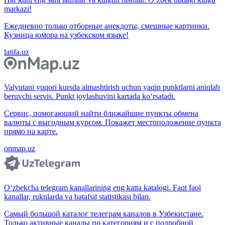
markazi!
Ежедневно только отборные анекдоты, смешные картинки.
Кузница юмора на узбекском языке!
latifa.uz
Valyutani yuqori kursda almashtirish uchun yaqin punktlarni aniqlab
beruvchi servis. Punkt joylashuvini kartada ko‘rsatadi.
Сервис, помогающий найти ближайшие пункты обмена
валюты с выгодным курсом. Покажет местоположение пункта
прямо на карте.
onmap.uz
O‘zbekcha telegram kanallarining eng katta katalogi. Faqt faol
kanallar, ruknlarda va batafsil statistikasi bilan.
Самый большой каталог телеграм каналов в Узбекистане.
Только активные каналы по категориям и с подробной