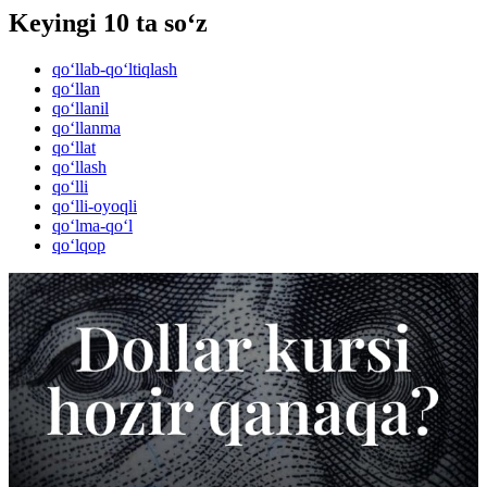
Keyingi 10 ta so‘z
qo‘llab-qo‘ltiqlash
qo‘llan
qo‘llanil
qo‘llanma
qo‘llat
qo‘llash
qo‘lli
qo‘lli-oyoqli
qo‘lma-qo‘l
qo‘lqop