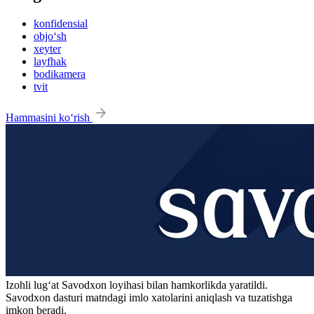
konfidensial
objo‘sh
xeyter
layfhak
bodikamera
tvit
Hammasini ko‘rish
Izohli lugʻat
Savodxon
loyihasi bilan hamkorlikda yaratildi.
Savodxon dasturi matndagi imlo xatolarini aniqlash va tuzatishga
imkon beradi.