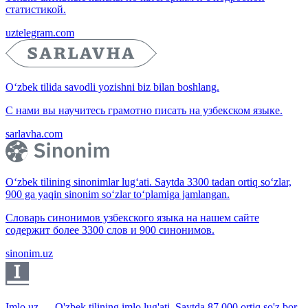
статистикой.
uztelegram.com
O‘zbek tilida savodli yozishni biz bilan boshlang.
С нами вы научитесь грамотно писать на узбекском языке.
sarlavha.com
O‘zbek tilining sinonimlar lug‘ati. Saytda 3300 tadan ortiq so‘zlar,
900 ga yaqin sinonim so‘zlar to‘plamiga jamlangan.
Словарь синонимов узбекского языка на нашем сайте
содержит более 3300 слов и 900 синонимов.
sinonim.uz
Imlo.uz — O'zbek tilining imlo lug'ati. Saytda 87 000 ortiq so'z bor.