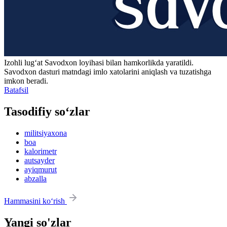
Izohli lugʻat
Savodxon
loyihasi bilan hamkorlikda yaratildi.
Savodxon dasturi matndagi imlo xatolarini aniqlash va tuzatishga
imkon beradi.
Batafsil
Tasodifiy so‘zlar
militsiyaxona
boa
kalorimetr
autsayder
ayiqmurut
abzalla
Hammasini ko‘rish
Yangi so'zlar