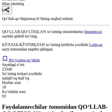
bilan ulashing
fe’l
Qoʻllab-qoʻltiqlamoq feʼlining majhul nisbati.
QO‘LLAB-QO‘LTIQLAN
so‘zining sinonimlarini
Sinonim.uz
saytida qidirib ko‘ring.
ҚЎЛЛАБ-ҚЎЛТИҚЛАН
so‘zining kirillcha yozilishi
Lotin.uz
sayti tomonidan taqdim qilingan.
Ro‘yxatga qo‘shish
Saytdagi o‘rni
23340
So‘zning teskari yozilishi
nalqitl‘oq-ball‘oq
Harflar soni
18
Ko‘rishlar soni
93
Foydalanuvchilar tomonidan QO‘LLAB-