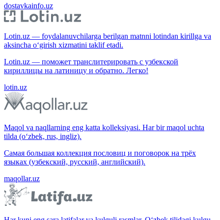
dostavkainfo.uz
Lotin.uz — foydalanuvchilarga berilgan matnni lotindan kirillga va
aksincha o‘girish xizmatini taklif etadi.
Lotin.uz — поможет транслитерировать с узбекской
кириллицы на латиницу и обратно. Легко!
lotin.uz
Maqol va naqllarning eng katta kolleksiyasi. Har bir maqol uchta
tilda (o‘zbek, rus, ingliz).
Самая большая коллекция пословиц и поговорок на трёх
языках (узбекский, русский, английский).
maqollar.uz
Har kuni eng sara latifalar va kulguli rasmlar. O‘zbek tilidagi kulgu