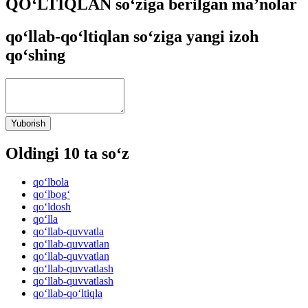
QO‘LTIQLAN so‘ziga berilgan ma’nolar
qo‘llab-qo‘ltiqlan so‘ziga yangi izoh
qo‘shing
Yuborish
Oldingi 10 ta so‘z
qo‘lbola
qo‘lbog‘
qo‘ldosh
qo‘lla
qo‘llab-quvvatla
qo‘llab-quvvatlan
qo‘llab-quvvatlan
qo‘llab-quvvatlash
qo‘llab-quvvatlash
qo‘llab-qo‘ltiqla