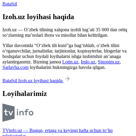
Batafsil
Izoh.uz loyihasi haqida
Izoh.uz — O‘zbek tilining xalqona izohli lug‘ati 35 000 dan ortiq
so‘zlarning ma’nolari ibora va misollar bilan keltirilgan.
Yillar davomida “O‘zbek tili kuni”ga bag‘ishlab, o‘zbek tilini
o‘rganuvchilar, jurnalistlar, tarjimonlar, kopirayterlar, blogerlar va
boshqalar uchun foydali loyihalarni ishga tushirishni an’anaga
aylantirganmiz. Bizning jamoa
Lotin.uz
,
Imlo.uz
,
Sinonim.uz
,
Sarlavha.com
loyihalarini hukmingizga havola qilgan.
Batafsil Izoh.uz loyihasi haqida
Loyihalarimiz
TVinfo.uz — Bugun, ertaga va keyingi hafta uchun to‘liq
teledasturlar.