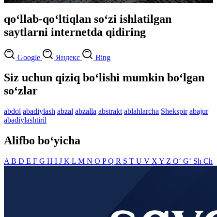
qo‘llab-qo‘ltiqlan so‘zi ishlatilgan
saytlarni internetda qidiring
Google
Яндекс
Bing
Siz uchun qiziq bo‘lishi mumkin bo‘lgan
so‘zlar
abdol
abadiylash
abzal
abzalla
abstrakt
ablahlarcha
Shekspir
abajur
abadiylashtiril
Alifbo bo‘yicha
A
B
D
E
F
G
H
I
J
K
L
M
N
O
P
Q
R
S
T
U
V
X
Y
Z
O‘
G‘
Sh
Ch