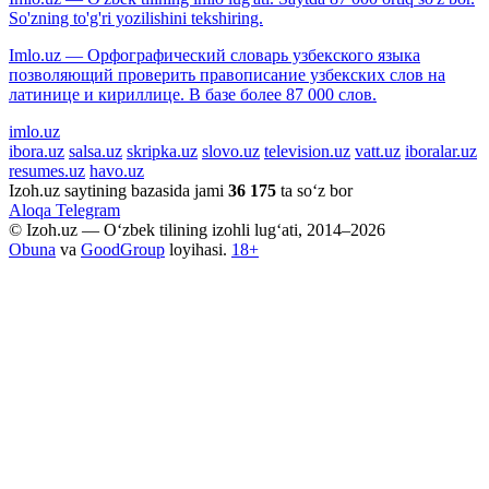
So'zning to'g'ri yozilishini tekshiring.
Imlo.uz — Орфографический словарь узбекского языка
позволяющий проверить правописание узбекских слов на
латинице и кириллице. В базе более 87 000 слов.
imlo.uz
ibora.uz
salsa.uz
skripka.uz
slovo.uz
television.uz
vatt.uz
iboralar.uz
resumes.uz
havo.uz
Izoh.uz saytining bazasida jami
36 175
ta so‘z bor
Aloqa
Telegram
© Izoh.uz — O‘zbek tilining izohli lug‘ati, 2014–2026
Obuna
va
GoodGroup
loyihasi.
18+