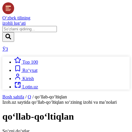
O‘zbek tilining
izohli lug‘ati
ЎЗ
Top 100
Ro‘yxat
Kirish
Lotin.uz
Bosh sahifa
/
Q
/
qo‘llab-qo‘ltiqlan
Izoh.uz
saytida
qo‘llab-qo‘ltiqlan
so‘zining izohi va ma’nolari
qo‘llab-qo‘ltiqlan
So‘zni do‘stlar