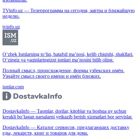
TVinfo.uz — Телепрограмма на сегодня, завтра и ближайшую
неделю.
tvinfo.uz
O‘zbek Ismlarning to‘liq, batafsil ma’nosi, kelib chiqishi, shakllari.
O‘zingiz va yaqinlaringizni ismlari ma’nosini bilib oling.
Полный смысл, происхождение, формы узбекских имён.
Узнайте смысл своего имени и имён близких.
ismlar.com
DostavkaInfo — Taomlar, dorilar, kitoblar va boshqa uy uchun
kerakli bo‘lagan narsalarni yetkazib berish xizmatlari bor servislar.
DostavkaInfo — Каталог сервисов, предлагающих доставку
еды, лекарств, книг и товаров для дома.