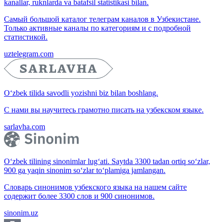
kanallar, ruknlarda va batafsil statistikasi bilan.
Самый большой каталог телеграм каналов в Узбекистане.
Только активные каналы по категориям и с подробной
статистикой.
uztelegram.com
O‘zbek tilida savodli yozishni biz bilan boshlang.
С нами вы научитесь грамотно писать на узбекском языке.
sarlavha.com
O‘zbek tilining sinonimlar lug‘ati. Saytda 3300 tadan ortiq so‘zlar,
900 ga yaqin sinonim so‘zlar to‘plamiga jamlangan.
Словарь синонимов узбекского языка на нашем сайте
содержит более 3300 слов и 900 синонимов.
sinonim.uz