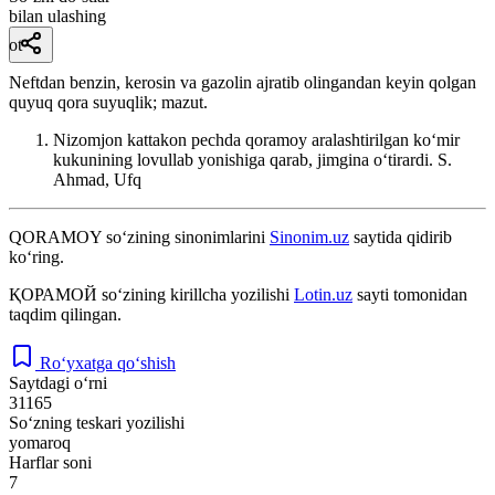
bilan ulashing
ot
Neftdan benzin, kerosin va gazolin ajratib olingandan keyin qolgan
quyuq qora suyuqlik; mazut.
Nizomjon kattakon pechda qoramoy aralashtirilgan koʻmir
kukunining lovullab yonishiga qarab, jimgina oʻtirardi.
S.
Ahmad, Ufq
QORAMOY
so‘zining sinonimlarini
Sinonim.uz
saytida qidirib
ko‘ring.
ҚОРАМОЙ
so‘zining kirillcha yozilishi
Lotin.uz
sayti tomonidan
taqdim qilingan.
Ro‘yxatga qo‘shish
Saytdagi o‘rni
31165
So‘zning teskari yozilishi
yomaroq
Harflar soni
7