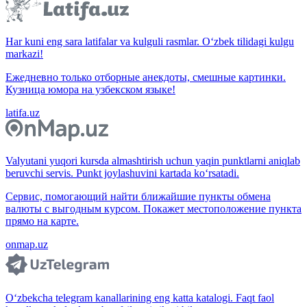
Har kuni eng sara latifalar va kulguli rasmlar. O‘zbek tilidagi kulgu
markazi!
Ежедневно только отборные анекдоты, смешные картинки.
Кузница юмора на узбекском языке!
latifa.uz
Valyutani yuqori kursda almashtirish uchun yaqin punktlarni aniqlab
beruvchi servis. Punkt joylashuvini kartada ko‘rsatadi.
Сервис, помогающий найти ближайшие пункты обмена
валюты с выгодным курсом. Покажет местоположение пункта
прямо на карте.
onmap.uz
O‘zbekcha telegram kanallarining eng katta katalogi. Faqt faol