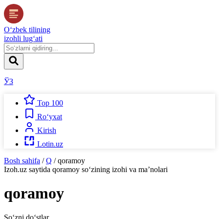
O‘zbek tilining
izohli lug‘ati
ЎЗ
Top 100
Ro‘yxat
Kirish
Lotin.uz
Bosh sahifa
/
Q
/
qoramoy
Izoh.uz
saytida
qoramoy
so‘zining izohi va ma’nolari
qoramoy
So‘zni do‘stlar