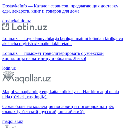
DostavkaInfo — Каталог сервисов, предлагающих доставку
еды, лекарств, книг и товаров для дома.
dostavkainfo.uz
Lotin.uz — foydalanuvchilarga berilgan matnni lotindan kirillga va
aksincha o‘girish xizmatini taklif etadi.
Lotin.uz — поможет транслитерировать с узбекской
кириллицы на латиницу и обратно. Легко!
lotin.uz
Maqol va naqllarning eng katta kolleksiyasi. Har bir maqol uchta
tilda (o‘zbek, rus, ingliz).
Самая большая коллекция пословиц и поговорок на трёх
языках (узбекский, русский, английский).
maqollar.uz