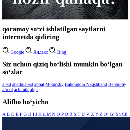
qoramoy so‘zi ishlatilgan saytlarni
internetda qidiring
Google
Яндекс
Bing
Siz uchun qiziq bo‘lishi mumkin bo‘lgan
so‘zlar
abad
abadulabad
abbat
Moturidiy
Bahouddin Naqshband
Behbudiy
aʼmol
achimtir
abjir
Alifbo bo‘yicha
A
B
D
E
F
G
H
I
J
K
L
M
N
O
P
Q
R
S
T
U
V
X
Y
Z
O‘
G‘
Sh
Ch