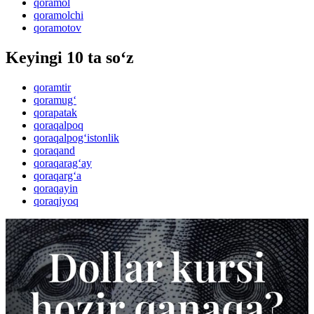
qoramol
qoramolchi
qoramotov
Keyingi 10 ta so‘z
qoramtir
qoramug‘
qorapatak
qoraqalpoq
qoraqalpog‘istonlik
qoraqand
qoraqarag‘ay
qoraqarg‘a
qoraqayin
qoraqiyoq