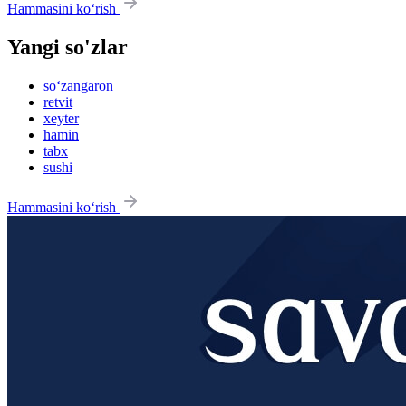
Hammasini ko‘rish
Yangi so'zlar
so‘zangaron
retvit
xeyter
hamin
tabx
sushi
Hammasini ko‘rish