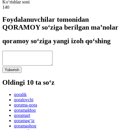
Ko‘rishlar soni
140
Foydalanuvchilar tomonidan
QORAMOY so‘ziga berilgan ma’nolar
qoramoy so‘ziga yangi izoh qo‘shing
Yuborish
Oldingi 10 ta so‘z
qoralik
qoralovchi
qorama-qora
qoramaldoq
qoramart
qoramag‘iz
qoramashoq