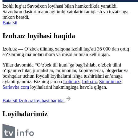
Izohli lugʻat
Savodxon
loyihasi bilan hamkorlikda yaratildi.
Savodxon dasturi matndagi imlo xatolarini aniqlash va tuzatishga
imkon beradi.
Batafsil
Izoh.uz loyihasi haqida
Izoh.uz — O‘zbek tilining xalqona izohli lug‘ati 35 000 dan ortiq
so‘zlarning ma’nolari ibora va misollar bilan keltirilgan.
Yillar davomida “O‘zbek tili kuni”ga bag‘ishlab, o‘zbek tilini
o‘rganuvchilar, jurnalistlar, tarjimonlar, kopirayterlar, blogerlar va
boshqalar uchun foydali loyihalarni ishga tushirishni an’anaga
aylantirganmiz. Bizning jamoa
Lotin.uz
,
Imlo.uz
,
Sinonim.uz
,
Sarlavha.com
loyihalarini hukmingizga havola qilgan.
Batafsil Izoh.uz loyihasi haqida
Loyihalarimiz