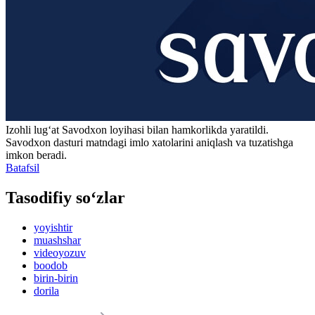
Izohli lugʻat
Savodxon
loyihasi bilan hamkorlikda yaratildi.
Savodxon dasturi matndagi imlo xatolarini aniqlash va tuzatishga
imkon beradi.
Batafsil
Tasodifiy so‘zlar
yoyishtir
muashshar
videoyozuv
boodob
birin-birin
dorila