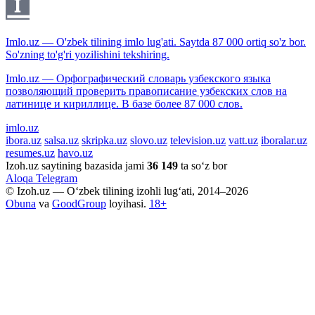
Imlo.uz — O'zbek tilining imlo lug'ati. Saytda 87 000 ortiq so'z bor.
So'zning to'g'ri yozilishini tekshiring.
Imlo.uz — Орфографический словарь узбекского языка
позволяющий проверить правописание узбекских слов на
латинице и кириллице. В базе более 87 000 слов.
imlo.uz
ibora.uz
salsa.uz
skripka.uz
slovo.uz
television.uz
vatt.uz
iboralar.uz
resumes.uz
havo.uz
Izoh.uz saytining bazasida jami
36 149
ta so‘z bor
Aloqa
Telegram
© Izoh.uz — O‘zbek tilining izohli lug‘ati, 2014–2026
Obuna
va
GoodGroup
loyihasi.
18+