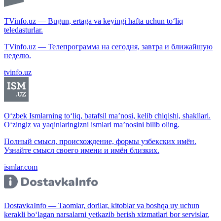
TVinfo.uz — Bugun, ertaga va keyingi hafta uchun to‘liq
teledasturlar.
TVinfo.uz — Телепрограмма на сегодня, завтра и ближайшую
неделю.
tvinfo.uz
O‘zbek Ismlarning to‘liq, batafsil ma’nosi, kelib chiqishi, shakllari.
O‘zingiz va yaqinlaringizni ismlari ma’nosini bilib oling.
Полный смысл, происхождение, формы узбекских имён.
Узнайте смысл своего имени и имён близких.
ismlar.com
DostavkaInfo — Taomlar, dorilar, kitoblar va boshqa uy uchun
kerakli bo‘lagan narsalarni yetkazib berish xizmatlari bor servislar.