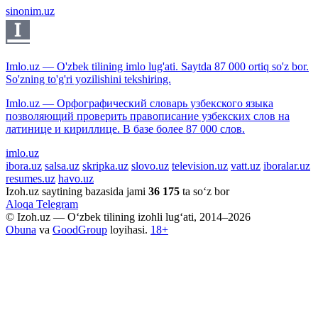
sinonim.uz
Imlo.uz — O'zbek tilining imlo lug'ati. Saytda 87 000 ortiq so'z bor.
So'zning to'g'ri yozilishini tekshiring.
Imlo.uz — Орфографический словарь узбекского языка
позволяющий проверить правописание узбекских слов на
латинице и кириллице. В базе более 87 000 слов.
imlo.uz
ibora.uz
salsa.uz
skripka.uz
slovo.uz
television.uz
vatt.uz
iboralar.uz
resumes.uz
havo.uz
Izoh.uz saytining bazasida jami
36 175
ta so‘z bor
Aloqa
Telegram
© Izoh.uz — O‘zbek tilining izohli lug‘ati, 2014–2026
Obuna
va
GoodGroup
loyihasi.
18+