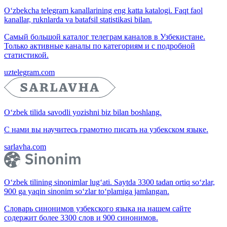
O‘zbekcha telegram kanallarining eng katta katalogi. Faqt faol
kanallar, ruknlarda va batafsil statistikasi bilan.
Самый большой каталог телеграм каналов в Узбекистане.
Только активные каналы по категориям и с подробной
статистикой.
uztelegram.com
O‘zbek tilida savodli yozishni biz bilan boshlang.
С нами вы научитесь грамотно писать на узбекском языке.
sarlavha.com
O‘zbek tilining sinonimlar lug‘ati. Saytda 3300 tadan ortiq so‘zlar,
900 ga yaqin sinonim so‘zlar to‘plamiga jamlangan.
Словарь синонимов узбекского языка на нашем сайте
содержит более 3300 слов и 900 синонимов.