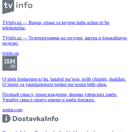
TVinfo.uz — Bugun, ertaga va keyingi hafta uchun to‘liq
teledasturlar.
TVinfo.uz — Телепрограмма на сегодня, завтра и ближайшую
неделю.
tvinfo.uz
O‘zbek Ismlarning to‘liq, batafsil ma’nosi, kelib chiqishi, shakllari.
O‘zingiz va yaqinlaringizni ismlari ma’nosini bilib oling.
Полный смысл, происхождение, формы узбекских имён.
Узнайте смысл своего имени и имён близких.
ismlar.com