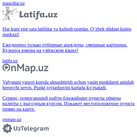
maqollar.uz
Har kuni eng sara latifalar va kulguli rasmlar. O‘zbek tilidagi kulgu
markazi!
Ежедневно только отборные анекдоты, смешные картинки.
Кузница юмора на узбекском языке!
latifa.uz
Valyutani yuqori kursda almashtirish uchun yaqin punktlarni aniqlab
beruvchi servis. Punkt joylashuvini kartada ko‘rsatadi.
Сервис, помогающий найти ближайшие пункты обмена
валюты с выгодным курсом. Покажет местоположение пункта
прямо на карте.
onmap.uz