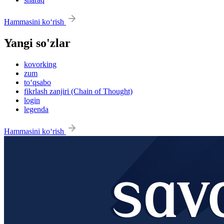
Hammasini ko‘rish
Yangi so'zlar
kovorking
zum
to‘qsabo
fikrlash zanjiri (Chain of Thought)
login
legenda
Hammasini ko‘rish