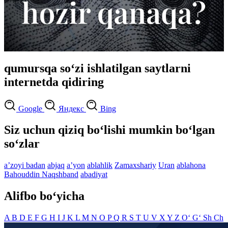
qumursqa so‘zi ishlatilgan saytlarni
internetda qidiring
Google
Яндекс
Bing
Siz uchun qiziq bo‘lishi mumkin bo‘lgan
so‘zlar
aʼzoyi badan
abjaq
aʼyon
ablahlik
Zamaxshariy
Uran
ablahona
Bahouddin Naqshband
abadiyat
Alifbo bo‘yicha
A
B
D
E
F
G
H
I
J
K
L
M
N
O
P
Q
R
S
T
U
V
X
Y
Z
O‘
G‘
Sh
Ch