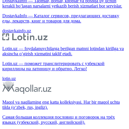
DostavkaInfo — Taomlar, dorilar, kitoblar va boshqa uy uchun
kerakli bo‘lagan narsalarni yetkazib berish xizmatlari bor servislar.
DostavkaInfo — Каталог сервисов, предлагающих доставку
еды, лекарств, книг и товаров для дома.
dostavkainfo.uz
Lotin.uz — foydalanuvchilarga berilgan matnni lotindan kirillga va
aksincha o‘girish xizmatini taklif etadi.
Lotin.uz — поможет транслитерировать с узбекской
кириллицы на латиницу и обратно. Легко!
lotin.uz
Maqol va naqllarning eng katta kolleksiyasi. Har bir maqol uchta
tilda (o‘zbek, rus, ingliz).
Самая большая коллекция пословиц и поговорок на трёх
языках (узбекский, русский, английский).