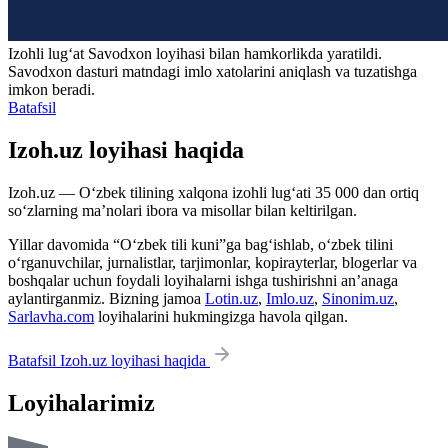
Izohli lugʻat
Savodxon
loyihasi bilan hamkorlikda yaratildi.
Savodxon dasturi matndagi imlo xatolarini aniqlash va tuzatishga
imkon beradi.
Batafsil
Izoh.uz loyihasi haqida
Izoh.uz — O‘zbek tilining xalqona izohli lug‘ati 35 000 dan ortiq
so‘zlarning ma’nolari ibora va misollar bilan keltirilgan.
Yillar davomida “O‘zbek tili kuni”ga bag‘ishlab, o‘zbek tilini
o‘rganuvchilar, jurnalistlar, tarjimonlar, kopirayterlar, blogerlar va
boshqalar uchun foydali loyihalarni ishga tushirishni an’anaga
aylantirganmiz. Bizning jamoa
Lotin.uz
,
Imlo.uz
,
Sinonim.uz
,
Sarlavha.com
loyihalarini hukmingizga havola qilgan.
Batafsil Izoh.uz loyihasi haqida
Loyihalarimiz