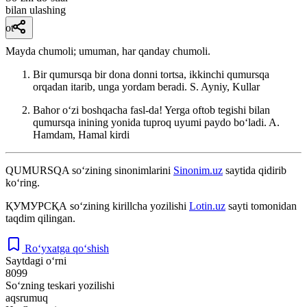
bilan ulashing
ot
Mayda chumoli; umuman, har qanday chumoli.
Bir qumursqa bir dona donni tortsa, ikkinchi qumursqa
orqadan itarib, unga yordam beradi.
S. Ayniy, Kullar
Bahor oʻzi boshqacha fasl-da! Yerga oftob tegishi bilan
qumursqa inining yonida tuproq uyumi paydo boʻladi.
A.
Hamdam, Hamal kirdi
QUMURSQA
so‘zining sinonimlarini
Sinonim.uz
saytida qidirib
ko‘ring.
ҚУМУРСҚА
so‘zining kirillcha yozilishi
Lotin.uz
sayti tomonidan
taqdim qilingan.
Ro‘yxatga qo‘shish
Saytdagi o‘rni
8099
So‘zning teskari yozilishi
aqsrumuq