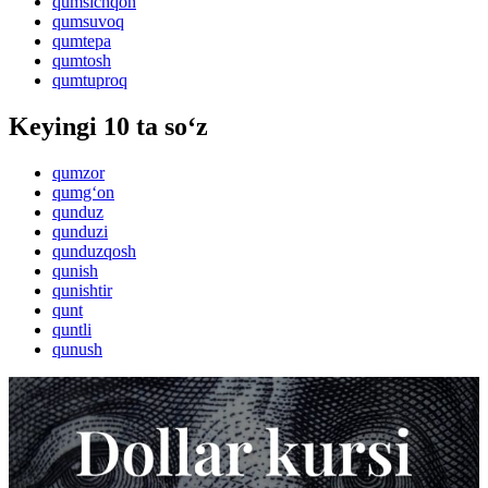
qumsichqon
qumsuvoq
qumtepa
qumtosh
qumtuproq
Keyingi 10 ta so‘z
qumzor
qumg‘on
qunduz
qunduzi
qunduzqosh
qunish
qunishtir
qunt
quntli
qunush