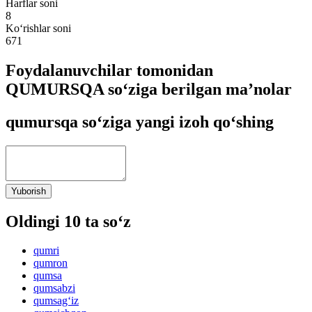
Harflar soni
8
Ko‘rishlar soni
671
Foydalanuvchilar tomonidan
QUMURSQA so‘ziga berilgan ma’nolar
qumursqa so‘ziga yangi izoh qo‘shing
Yuborish
Oldingi 10 ta so‘z
qumri
qumron
qumsa
qumsabzi
qumsag‘iz