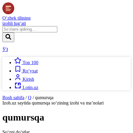
O‘zbek tilining
izohli lug‘ati
ЎЗ
Top 100
Ro‘yxat
Kirish
Lotin.uz
Bosh sahifa
/
Q
/
qumursqa
Izoh.uz
saytida
qumursqa
so‘zining izohi va ma’nolari
qumursqa
So‘zni do‘stlar