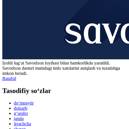
Izohli lugʻat
Savodxon
loyihasi bilan hamkorlikda yaratildi.
Savodxon dasturi matndagi imlo xatolarini aniqlash va tuzatishga
imkon beradi.
Batafsil
Tasodifiy so‘zlar
do‘mpaytir
dolzarb
g‘urabo
janda
itvachcha
sharaq