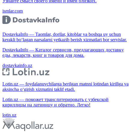
Узнайте смысл своего имени и имён близких.
ismlar.com
DostavkaInfo — Taomlar, dorilar, kitoblar va boshqa uy uchun
kerakli bo‘lagan narsalarni yetkazib berish xizmatlari bor servislar.
DostavkaInfo — Каталог сервисов, предлагающих доставку
еды, лекарств, книг и товаров для дома.
dostavkainfo.uz
Lotin.uz — foydalanuvchilarga berilgan matnni lotindan kirillga va
aksincha o‘girish xizmatini taklif etadi.
Lotin.uz — поможет транслитерировать с узбекской
кириллицы на латиницу и обратно. Легко!
lotin.uz