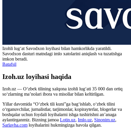
Izohli lugʻat
Savodxon
loyihasi bilan hamkorlikda yaratildi.
Savodxon dasturi matndagi imlo xatolarini aniqlash va tuzatishga
imkon beradi.
Batafsil
Izoh.uz loyihasi haqida
Izoh.uz — O‘zbek tilining xalqona izohli lug‘ati 35 000 dan ortiq
so‘zlarning ma’nolari ibora va misollar bilan keltirilgan.
Yillar davomida “O‘zbek tili kuni”ga bag‘ishlab, o‘zbek tilini
o‘rganuvchilar, jurnalistlar, tarjimonlar, kopirayterlar, blogerlar va
boshqalar uchun foydali loyihalarni ishga tushirishni an’anaga
aylantirganmiz. Bizning jamoa
Lotin.uz
,
Imlo.uz
,
Sinonim.uz
,
Sarlavha.com
loyihalarini hukmingizga havola qilgan.