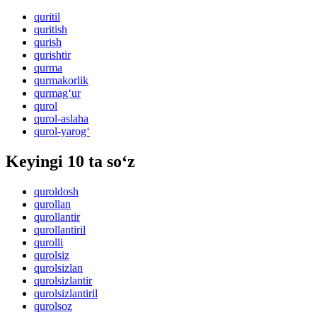
quritil
quritish
qurish
qurishtir
qurma
qurmakorlik
qurmag‘ur
qurol
qurol-aslaha
qurol-yarog‘
Keyingi 10 ta so‘z
quroldosh
qurollan
qurollantir
qurollantiril
qurolli
qurolsiz
qurolsizlan
qurolsizlantir
qurolsizlantiril
qurolsoz