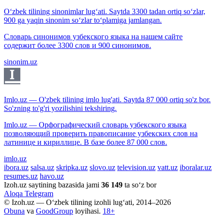
O‘zbek tilining sinonimlar lug‘ati. Saytda 3300 tadan ortiq so‘zlar,
900 ga yaqin sinonim so‘zlar to‘plamiga jamlangan.
Словарь синонимов узбекского языка на нашем сайте
содержит более 3300 слов и 900 синонимов.
sinonim.uz
Imlo.uz — O'zbek tilining imlo lug'ati. Saytda 87 000 ortiq so'z bor.
So'zning to'g'ri yozilishini tekshiring.
Imlo.uz — Орфографический словарь узбекского языка
позволяющий проверить правописание узбекских слов на
латинице и кириллице. В базе более 87 000 слов.
imlo.uz
ibora.uz
salsa.uz
skripka.uz
slovo.uz
television.uz
vatt.uz
iboralar.uz
resumes.uz
havo.uz
Izoh.uz saytining bazasida jami
36 149
ta so‘z bor
Aloqa
Telegram
© Izoh.uz — O‘zbek tilining izohli lug‘ati, 2014–2026
Obuna
va
GoodGroup
loyihasi.
18+