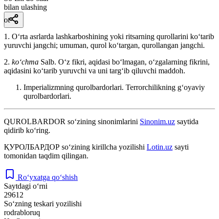
bilan ulashing
ot
1. Oʻrta asrlarda lashkarboshining yoki ritsarning qurollarini koʻtarib
yuruvchi jangchi; umuman, qurol koʻtargan, qurollangan jangchi.
2.
koʻchma
Salb. Oʻz fikri, aqidasi boʻlmagan, oʻzgalarning fikrini,
aqidasini koʻtarib yuruvchi va uni targʻib qiluvchi maddoh.
Imperializmning qurolbardorlari. Terrorchilikning gʻoyaviy
qurolbardorlari.
QUROLBARDOR
so‘zining sinonimlarini
Sinonim.uz
saytida
qidirib ko‘ring.
ҚУРОЛБАРДОР
so‘zining kirillcha yozilishi
Lotin.uz
sayti
tomonidan taqdim qilingan.
Ro‘yxatga qo‘shish
Saytdagi o‘rni
29612
So‘zning teskari yozilishi
rodrabloruq