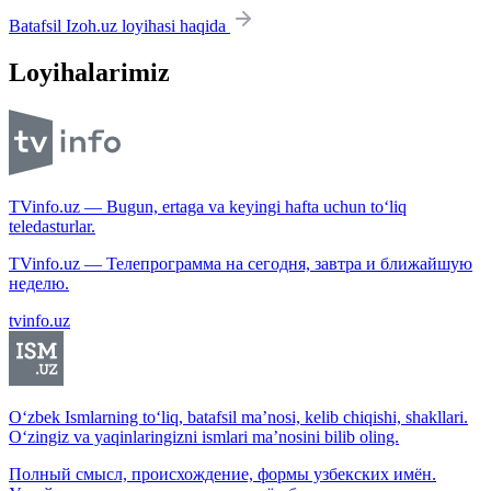
Batafsil Izoh.uz loyihasi haqida
Loyihalarimiz
TVinfo.uz — Bugun, ertaga va keyingi hafta uchun to‘liq
teledasturlar.
TVinfo.uz — Телепрограмма на сегодня, завтра и ближайшую
неделю.
tvinfo.uz
O‘zbek Ismlarning to‘liq, batafsil ma’nosi, kelib chiqishi, shakllari.
O‘zingiz va yaqinlaringizni ismlari ma’nosini bilib oling.
Полный смысл, происхождение, формы узбекских имён.