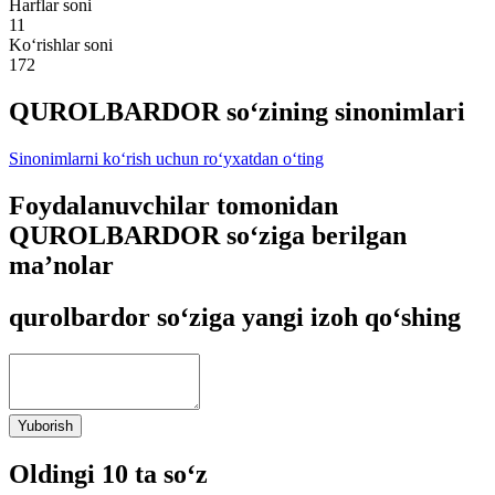
Harflar soni
11
Ko‘rishlar soni
172
QUROLBARDOR so‘zining sinonimlari
Sinonimlarni ko‘rish uchun ro‘yxatdan o‘ting
Foydalanuvchilar tomonidan
QUROLBARDOR so‘ziga berilgan
ma’nolar
qurolbardor so‘ziga yangi izoh qo‘shing
Yuborish
Oldingi 10 ta so‘z