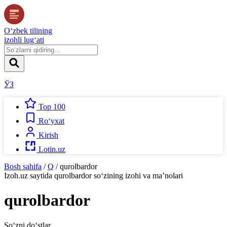
O‘zbek tilining
izohli lug‘ati
ЎЗ
Top 100
Ro‘yxat
Kirish
Lotin.uz
Bosh sahifa
/
Q
/
qurolbardor
Izoh.uz
saytida
qurolbardor
so‘zining izohi va ma’nolari
qurolbardor
So‘zni do‘stlar