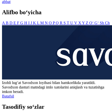
abbat
Alifbo bo‘yicha
A
B
D
E
F
G
H
I
J
K
L
M
N
O
P
Q
R
S
T
U
V
X
Y
Z
O‘
G‘
Sh
Ch
Izohli lugʻat
Savodxon
loyihasi bilan hamkorlikda yaratildi.
Savodxon dasturi matndagi imlo xatolarini aniqlash va tuzatishga
imkon beradi.
Batafsil
Tasodifiy so‘zlar