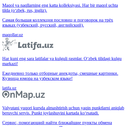
Maqol va naqllarning eng katta kolleksiyasi. Har bir maqol uchta
tilda (o‘zbek, rus, ingliz).
Самая большая коллекция пословиц и поговорок на трёх
языках (узбекский, русский, английский).
maqollar.uz
Har kuni eng sara latifalar va kulguli rasmlar. O‘zbek tilidagi kulgu
markazi!
Ежедневно только отборные анекдоты, смешные картинки.
Кузница юмора на узбекском языке!
latifa.uz
Valyutani yuqori kursda almashtirish uchun yaqin punktlarni aniqlab
beruvchi servis. Punkt joylashuvini kartada ko‘rsatadi.
Сервис, помогающий найти ближайшие пункты обмена