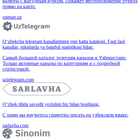
валюты с выгодным курсом. Покажет местоположение пункта
прямо на карте.
onmap.uz
O‘zbekcha telegram kanallarining eng katta katalogi. Faqt faol
kanallar, ruknlarda va batafsil statistikasi bilan.
Самый большой каталог телеграм каналов в Узбекистане.
Только активные каналы по категориям и с подробной
статистикой.
uztelegram.com
O‘zbek tilida savodli yozishni biz bilan boshlang.
С нами вы научитесь грамотно писать на узбекском языке.
sarlavha.com