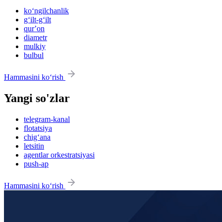
ko‘ngilchanlik
g‘ilt-g‘ilt
qurʼon
diametr
mulkiy
bulbul
Hammasini ko‘rish
Yangi so'zlar
telegram-kanal
flotatsiya
chig‘ana
letsitin
agentlar orkestratsiyasi
push-ap
Hammasini ko‘rish