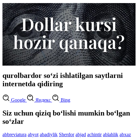
qurolbardor so‘zi ishlatilgan saytlarni
internetda qidiring
Google
Яндекс
Bing
Siz uchun qiziq bo‘lishi mumkin bo‘lgan
so‘zlar
abbreviatura
abyot
abadiylik
Sherdor
abjad
achintir
ablahlik
abxaz