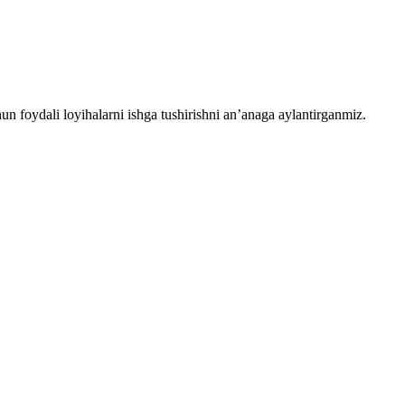
chun foydali loyihalarni ishga tushirishni an’anaga aylantirganmiz.