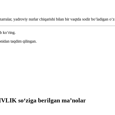
ralar, yadroviy nurlar chiqarishi bilan bir vaqtda sodir boʻladigan oʻz
b ko‘ring.
nidan taqdim qilingan.
LIK so‘ziga berilgan ma’nolar