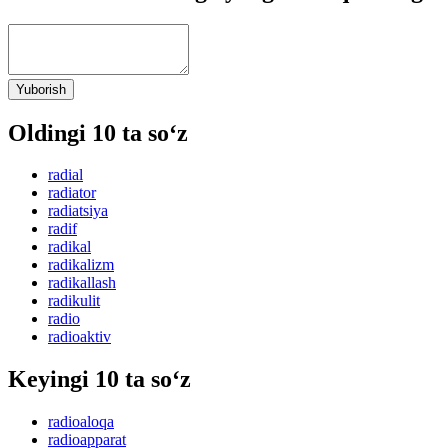
Yuborish
Oldingi 10 ta so‘z
radial
radiator
radiatsiya
radif
radikal
radikalizm
radikallash
radikulit
radio
radioaktiv
Keyingi 10 ta so‘z
radioaloqa
radioapparat