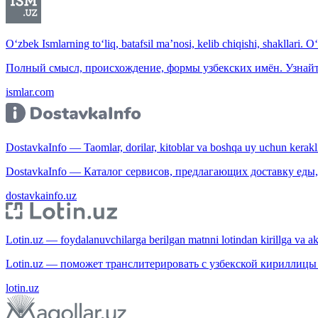
O‘zbek Ismlarning to‘liq, batafsil ma’nosi, kelib chiqishi, shakllari. O
Полный смысл, происхождение, формы узбекских имён. Узнайт
ismlar.com
DostavkaInfo — Taomlar, dorilar, kitoblar va boshqa uy uchun kerakli b
DostavkaInfo — Каталог сервисов, предлагающих доставку еды, 
dostavkainfo.uz
Lotin.uz — foydalanuvchilarga berilgan matnni lotindan kirillga va aksi
Lotin.uz — поможет транслитерировать с узбекской кириллицы 
lotin.uz