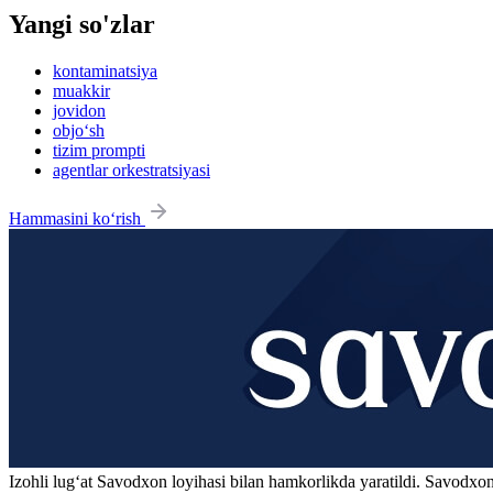
Yangi so'zlar
kontaminatsiya
muakkir
jovidon
objo‘sh
tizim prompti
agentlar orkestratsiyasi
Hammasini ko‘rish
Izohli lugʻat
Savodxon
loyihasi bilan hamkorlikda yaratildi. Savodxon