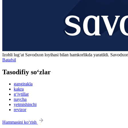
Izohli lugʻat
Savodxon
loyihasi bilan hamkorlikda yaratildi. Savodxon
Batafsil
Tasodifiy so‘zlar
gangirakla
kakra
g‘iytillat
naycha
yetmishinchi
revizor
Hammasini ko‘rish