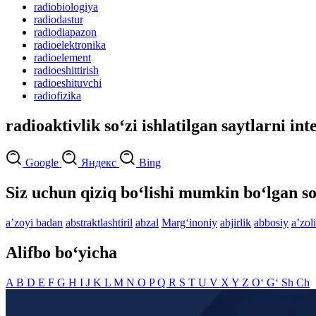
radiobiologiya
radiodastur
radiodiapazon
radioelektronika
radioelement
radioeshittirish
radioeshituvchi
radiofizika
radioaktivlik so‘zi ishlatilgan saytlarni in
Google
Яндекс
Bing
Siz uchun qiziq bo‘lishi mumkin bo‘lgan so
aʼzoyi badan
abstraktlashtiril
abzal
Marg‘inoniy
abjirlik
abbosiy
aʼzol
Alifbo bo‘yicha
A
B
D
E
F
G
H
I
J
K
L
M
N
O
P
Q
R
S
T
U
V
X
Y
Z
O‘
G‘
Sh
Ch