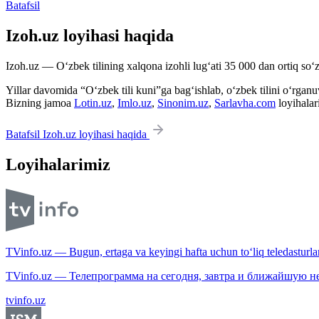
Batafsil
Izoh.uz loyihasi haqida
Izoh.uz — O‘zbek tilining xalqona izohli lug‘ati 35 000 dan ortiq so‘zl
Yillar davomida “O‘zbek tili kuni”ga bag‘ishlab, o‘zbek tilini o‘rganuvc
Bizning jamoa
Lotin.uz
,
Imlo.uz
,
Sinonim.uz
,
Sarlavha.com
loyihalar
Batafsil Izoh.uz loyihasi haqida
Loyihalarimiz
TVinfo.uz — Bugun, ertaga va keyingi hafta uchun to‘liq teledasturlar
TVinfo.uz — Телепрограмма на сегодня, завтра и ближайшую н
tvinfo.uz