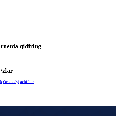
ternetda qidiring
‘zlar
ik
Orolbo‘yi
achishtir