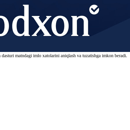
 dasturi matndagi imlo xatolarini aniqlash va tuzatishga imkon beradi.