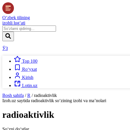
O‘zbek tilining
izohli lug‘ati
ЎЗ
Top 100
Ro‘yxat
Kirish
Lotin.uz
Bosh sahifa
/
R
/
radioaktivlik
Izoh.uz
saytida
radioaktivlik
so‘zining izohi va ma’nolari
radioaktivlik
So‘zni do‘stlar