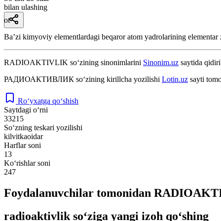
bilan ulashing
ot
Baʼzi kimyoviy elementlardagi beqaror atom yadrolarining elementar zar
RADIOAKTIVLIK
so‘zining sinonimlarini
Sinonim.uz
saytida qidiri
РАДИОАКТИВЛИК
so‘zining kirillcha yozilishi
Lotin.uz
sayti tomo
Ro‘yxatga qo‘shish
Saytdagi o‘rni
33215
So‘zning teskari yozilishi
kilvitkaoidar
Harflar soni
13
Ko‘rishlar soni
247
Foydalanuvchilar tomonidan RADIOAKTIV
radioaktivlik so‘ziga yangi izoh qo‘shing