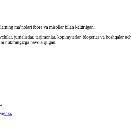
arning ma’nolari ibora va misollar bilan keltirilgan.
hilar, jurnalistlar, tarjimonlar, kopirayterlar, blogerlar va boshqalar u
ini hukmingizga havola qilgan.
.
еделю.