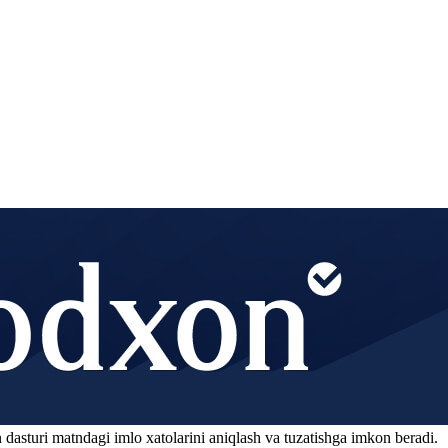
 dasturi matndagi imlo xatolarini aniqlash va tuzatishga imkon beradi.