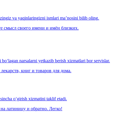
‘zingiz va yaqinlaringizni ismlari ma’nosini bilib oling.
е смысл своего имени и имён близких.
o‘lagan narsalarni yetkazib berish xizmatlari bor servislar.
лекарств, книг и товаров для дома.
ncha o‘girish xizmatini taklif etadi.
на латиницу и обратно. Легко!