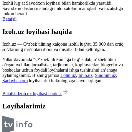
Izohli lugʻat
Savodxon
loyihasi bilan hamkorlikda yaratildi.
Savodxon dasturi matndagi imlo xatolarini aniqlash va tuzatishga
imkon beradi.
Batafsil
Izoh.uz loyihasi haqida
Izoh.uz — O‘zbek tilining xalqona izohli lug‘ati 35 000 dan ortiq
so‘zlarning ma’nolari ibora va misollar bilan keltirilgan.
Yillar davomida “O‘zbek tili kuni”ga bag‘ishlab, o‘zbek tilini
o‘rganuvchilar, jurnalistlar, tarjimonlar, kopirayterlar, blogerlar va
boshqalar uchun foydali loyihalarni ishga tushirishni an’anaga
aylantirganmiz. Bizning jamoa
Lotin.uz
,
Imlo.uz
,
Sinonim.uz
,
Sarlavha.com
loyihalarini hukmingizga havola qilgan.
Batafsil Izoh.uz loyihasi haqida
Loyihalarimiz