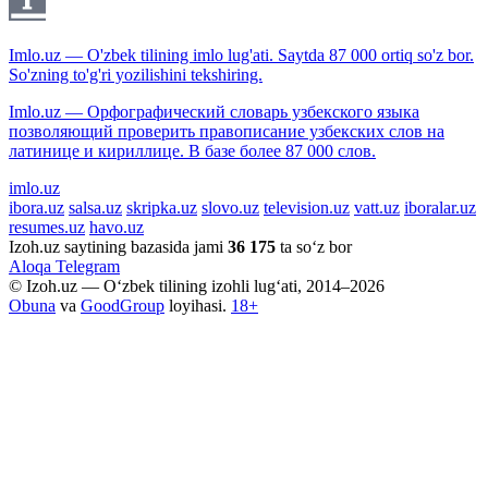
Imlo.uz — O'zbek tilining imlo lug'ati. Saytda 87 000 ortiq so'z bor.
So'zning to'g'ri yozilishini tekshiring.
Imlo.uz — Орфографический словарь узбекского языка
позволяющий проверить правописание узбекских слов на
латинице и кириллице. В базе более 87 000 слов.
imlo.uz
ibora.uz
salsa.uz
skripka.uz
slovo.uz
television.uz
vatt.uz
iboralar.uz
resumes.uz
havo.uz
Izoh.uz saytining bazasida jami
36 175
ta so‘z bor
Aloqa
Telegram
© Izoh.uz — O‘zbek tilining izohli lug‘ati, 2014–2026
Obuna
va
GoodGroup
loyihasi.
18+