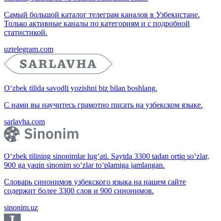
Самый большой каталог телеграм каналов в Узбекистане.
Только активные каналы по категориям и с подробной
статистикой.
uztelegram.com
O‘zbek tilida savodli yozishni biz bilan boshlang.
С нами вы научитесь грамотно писать на узбекском языке.
sarlavha.com
O‘zbek tilining sinonimlar lug‘ati. Saytda 3300 tadan ortiq so‘zlar,
900 ga yaqin sinonim so‘zlar to‘plamiga jamlangan.
Словарь синонимов узбекского языка на нашем сайте
содержит более 3300 слов и 900 синонимов.
sinonim.uz