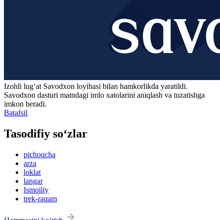
Izohli lugʻat
Savodxon
loyihasi bilan hamkorlikda yaratildi.
Savodxon dasturi matndagi imlo xatolarini aniqlash va tuzatishga
imkon beradi.
Batafsil
Tasodifiy so‘zlar
pichoqcha
arza
loklat
langar
Ismoiliy
trek-raqam