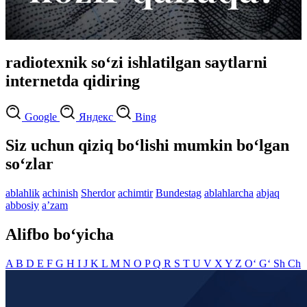
radiotexnik so‘zi ishlatilgan saytlarni
internetda qidiring
Google
Яндекс
Bing
Siz uchun qiziq bo‘lishi mumkin bo‘lgan
so‘zlar
ablahlik
achinish
Sherdor
achimtir
Bundestag
ablahlarcha
abjaq
abbosiy
aʼzam
Alifbo bo‘yicha
A
B
D
E
F
G
H
I
J
K
L
M
N
O
P
Q
R
S
T
U
V
X
Y
Z
O‘
G‘
Sh
Ch