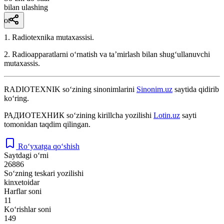
bilan ulashing
ot
1. Radiotexnika mutaxassisi.
2. Radioapparatlarni oʻrnatish va taʼmirlash bilan shugʻullanuvchi
mutaxassis.
RADIOTEXNIK
so‘zining sinonimlarini
Sinonim.uz
saytida qidirib
ko‘ring.
РАДИОТЕХНИК
so‘zining kirillcha yozilishi
Lotin.uz
sayti
tomonidan taqdim qilingan.
Ro‘yxatga qo‘shish
Saytdagi o‘rni
26886
So‘zning teskari yozilishi
kinxetoidar
Harflar soni
11
Ko‘rishlar soni
149