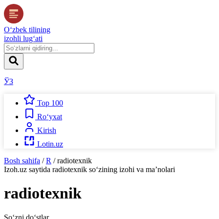
O‘zbek tilining
izohli lug‘ati
ЎЗ
Top 100
Ro‘yxat
Kirish
Lotin.uz
Bosh sahifa
/
R
/
radiotexnik
Izoh.uz
saytida
radiotexnik
so‘zining izohi va ma’nolari
radiotexnik
So‘zni do‘stlar