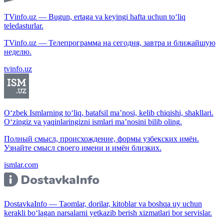
TVinfo.uz — Bugun, ertaga va keyingi hafta uchun to‘liq
teledasturlar.
TVinfo.uz — Телепрограмма на сегодня, завтра и ближайшую
неделю.
tvinfo.uz
O‘zbek Ismlarning to‘liq, batafsil ma’nosi, kelib chiqishi, shakllari.
O‘zingiz va yaqinlaringizni ismlari ma’nosini bilib oling.
Полный смысл, происхождение, формы узбекских имён.
Узнайте смысл своего имени и имён близких.
ismlar.com
DostavkaInfo — Taomlar, dorilar, kitoblar va boshqa uy uchun
kerakli bo‘lagan narsalarni yetkazib berish xizmatlari bor servislar.