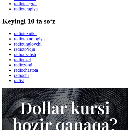
radiotelegraf
radioterapiya
Keyingi 10 ta so‘z
radiotexnika
radiotexnologiya
radiotinglovchi
radioto‘lqin
radiouzatish
radiouzel
radiozond
radiochastota
radiochi
radist