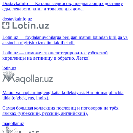
DostavkaInfo — Каталог сервисов, предлагающих доставку
еды, лекарств, книг и товаров для дома.
dostavkainfo.uz
Lotin.uz — foydalanuvchilarga berilgan matnni lotindan kirillga va
aksincha o‘girish xizmatini taklif etadi.
Lotin.uz — поможет транслитерировать с узбекской
кириллицы на латиницу и обратно. Легко!
lotin.uz
Maqol va naqllarning eng katta kolleksiyasi. Har bir maqol uchta
tilda (o‘zbek, rus, ingliz).
Самая большая коллекция пословиц и поговорок на трёх
языках (узбекский, русский, английский).
maqollar.uz