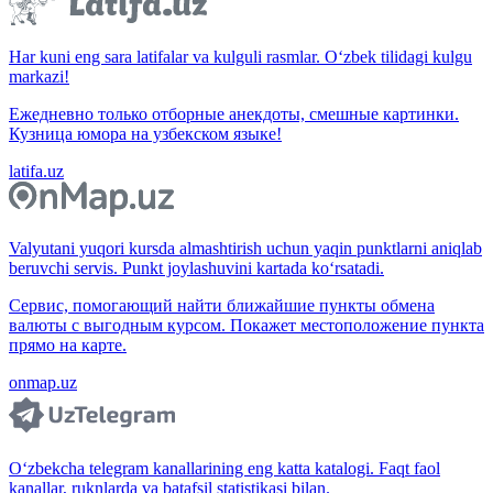
Har kuni eng sara latifalar va kulguli rasmlar. O‘zbek tilidagi kulgu
markazi!
Ежедневно только отборные анекдоты, смешные картинки.
Кузница юмора на узбекском языке!
latifa.uz
Valyutani yuqori kursda almashtirish uchun yaqin punktlarni aniqlab
beruvchi servis. Punkt joylashuvini kartada ko‘rsatadi.
Сервис, помогающий найти ближайшие пункты обмена
валюты с выгодным курсом. Покажет местоположение пункта
прямо на карте.
onmap.uz
O‘zbekcha telegram kanallarining eng katta katalogi. Faqt faol
kanallar, ruknlarda va batafsil statistikasi bilan.