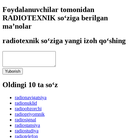
Foydalanuvchilar tomonidan
RADIOTEXNIK so‘ziga berilgan
ma’nolar
radiotexnik so‘ziga yangi izoh qo‘shing
Yuborish
Oldingi 10 ta so‘z
radionavigatsiya
radionuklid
radioobzorchi
radiopriyomnik
radiosignal
radiostansiya
radiostudiya
radiotelefon