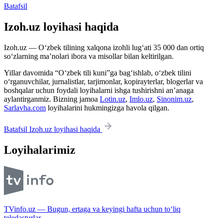
Batafsil
Izoh.uz loyihasi haqida
Izoh.uz — O‘zbek tilining xalqona izohli lug‘ati 35 000 dan ortiq
so‘zlarning ma’nolari ibora va misollar bilan keltirilgan.
Yillar davomida “O‘zbek tili kuni”ga bag‘ishlab, o‘zbek tilini
o‘rganuvchilar, jurnalistlar, tarjimonlar, kopirayterlar, blogerlar va
boshqalar uchun foydali loyihalarni ishga tushirishni an’anaga
aylantirganmiz. Bizning jamoa
Lotin.uz
,
Imlo.uz
,
Sinonim.uz
,
Sarlavha.com
loyihalarini hukmingizga havola qilgan.
Batafsil Izoh.uz loyihasi haqida
Loyihalarimiz
TVinfo.uz — Bugun, ertaga va keyingi hafta uchun to‘liq
teledasturlar.