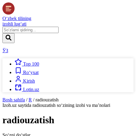
O‘zbek tilining
izohli lug‘ati
ЎЗ
Top 100
Ro‘yxat
Kirish
Lotin.uz
Bosh sahifa
/
R
/
radiouzatish
Izoh.uz
saytida
radiouzatish
so‘zining izohi va ma’nolari
radiouzatish
So‘zni do‘stlar