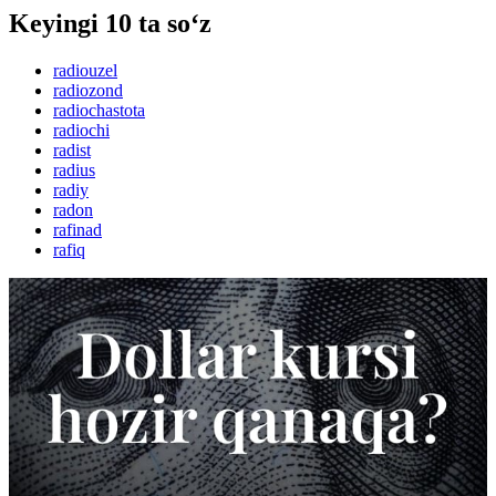
Keyingi 10 ta so‘z
radiouzel
radiozond
radiochastota
radiochi
radist
radius
radiy
radon
rafinad
rafiq