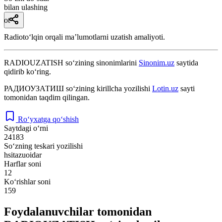
bilan ulashing
ot
Radiotoʻlqin orqali maʼlumotlarni uzatish amaliyoti.
RADIOUZATISH
so‘zining sinonimlarini
Sinonim.uz
saytida
qidirib ko‘ring.
РАДИОУЗАТИШ
so‘zining kirillcha yozilishi
Lotin.uz
sayti
tomonidan taqdim qilingan.
Ro‘yxatga qo‘shish
Saytdagi o‘rni
24183
So‘zning teskari yozilishi
hsitazuoidar
Harflar soni
12
Ko‘rishlar soni
159
Foydalanuvchilar tomonidan