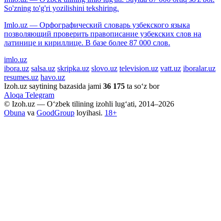
So'zning to'g'ri yozilishini tekshiring.
Imlo.uz — Орфографический словарь узбекского языка
позволяющий проверить правописание узбекских слов на
латинице и кириллице. В базе более 87 000 слов.
imlo.uz
ibora.uz
salsa.uz
skripka.uz
slovo.uz
television.uz
vatt.uz
iboralar.uz
resumes.uz
havo.uz
Izoh.uz saytining bazasida jami
36 175
ta so‘z bor
Aloqa
Telegram
© Izoh.uz — O‘zbek tilining izohli lug‘ati, 2014–2026
Obuna
va
GoodGroup
loyihasi.
18+