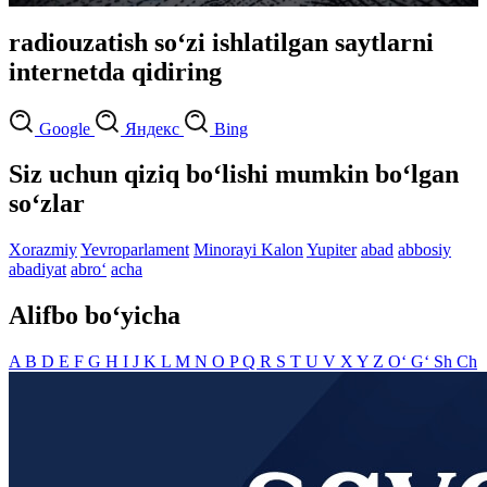
radiouzatish so‘zi ishlatilgan saytlarni
internetda qidiring
Google
Яндекс
Bing
Siz uchun qiziq bo‘lishi mumkin bo‘lgan
so‘zlar
Xorazmiy
Yevroparlament
Minorayi Kalon
Yupiter
abad
abbosiy
abadiyat
abro‘
acha
Alifbo bo‘yicha
A
B
D
E
F
G
H
I
J
K
L
M
N
O
P
Q
R
S
T
U
V
X
Y
Z
O‘
G‘
Sh
Ch