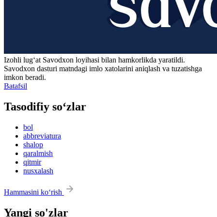
Izohli lugʻat
Savodxon
loyihasi bilan hamkorlikda yaratildi.
Savodxon dasturi matndagi imlo xatolarini aniqlash va tuzatishga
imkon beradi.
Batafsil
Tasodifiy so‘zlar
bol
abbreviatura
shalop
qaralmish
qitmir
nusxalash
Hammasini ko‘rish
Yangi so'zlar