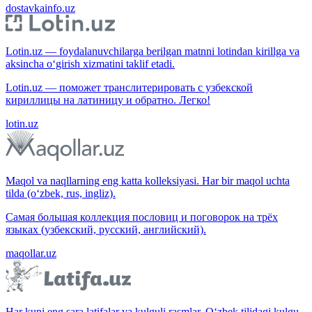
dostavkainfo.uz
Lotin.uz — foydalanuvchilarga berilgan matnni lotindan kirillga va
aksincha o‘girish xizmatini taklif etadi.
Lotin.uz — поможет транслитерировать с узбекской
кириллицы на латиницу и обратно. Легко!
lotin.uz
Maqol va naqllarning eng katta kolleksiyasi. Har bir maqol uchta
tilda (o‘zbek, rus, ingliz).
Самая большая коллекция пословиц и поговорок на трёх
языках (узбекский, русский, английский).
maqollar.uz
Har kuni eng sara latifalar va kulguli rasmlar. O‘zbek tilidagi kulgu