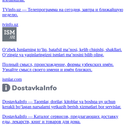
TVinfo.uz — Телепрограмма на сегодня, завтра и ближайшую
неделю.
tvinfo.uz
O‘zbek Ismlarning to‘liq, batafsil ma’nosi, kelib chiqishi, shakllari.
O‘zingiz va yaqinlaringizni ismlari ma’nosini bilib oling.
Полный смысл, происхождение, формы узбекских имён.
Узнайте смысл своего имени и имён близких.
ismlar.com
DostavkaInfo — Taomlar, dorilar, kitoblar va boshqa uy uchun
kerakli bo‘lagan narsalarni yetkazib berish xizmatlari bor servislar.
DostavkaInfo — Каталог сервисов, предлагающих доставку
еды, лекарств, книг и товаров для дома.