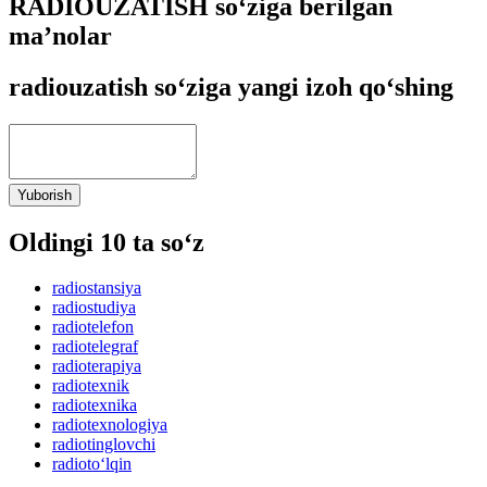
RADIOUZATISH so‘ziga berilgan
ma’nolar
radiouzatish so‘ziga yangi izoh qo‘shing
Yuborish
Oldingi 10 ta so‘z
radiostansiya
radiostudiya
radiotelefon
radiotelegraf
radioterapiya
radiotexnik
radiotexnika
radiotexnologiya
radiotinglovchi
radioto‘lqin