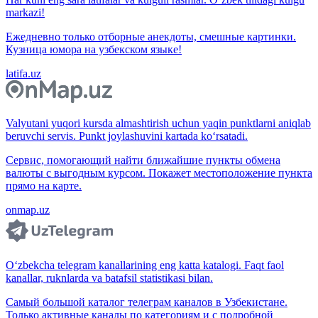
markazi!
Ежедневно только отборные анекдоты, смешные картинки.
Кузница юмора на узбекском языке!
latifa.uz
Valyutani yuqori kursda almashtirish uchun yaqin punktlarni aniqlab
beruvchi servis. Punkt joylashuvini kartada ko‘rsatadi.
Сервис, помогающий найти ближайшие пункты обмена
валюты с выгодным курсом. Покажет местоположение пункта
прямо на карте.
onmap.uz
O‘zbekcha telegram kanallarining eng katta katalogi. Faqt faol
kanallar, ruknlarda va batafsil statistikasi bilan.
Самый большой каталог телеграм каналов в Узбекистане.
Только активные каналы по категориям и с подробной