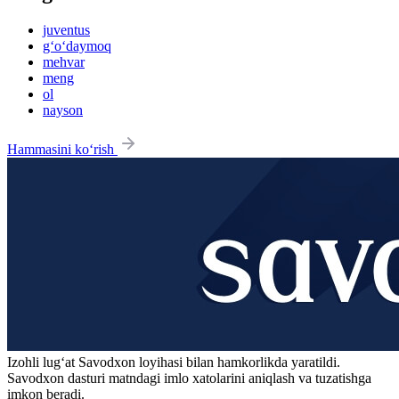
juventus
g‘o‘daymoq
mehvar
meng
ol
nayson
Hammasini ko‘rish
Izohli lugʻat
Savodxon
loyihasi bilan hamkorlikda yaratildi.
Savodxon dasturi matndagi imlo xatolarini aniqlash va tuzatishga
imkon beradi.