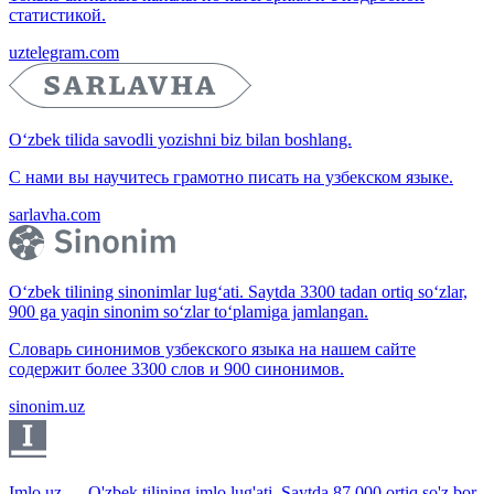
статистикой.
uztelegram.com
O‘zbek tilida savodli yozishni biz bilan boshlang.
С нами вы научитесь грамотно писать на узбекском языке.
sarlavha.com
O‘zbek tilining sinonimlar lug‘ati. Saytda 3300 tadan ortiq so‘zlar,
900 ga yaqin sinonim so‘zlar to‘plamiga jamlangan.
Словарь синонимов узбекского языка на нашем сайте
содержит более 3300 слов и 900 синонимов.
sinonim.uz
Imlo.uz — O'zbek tilining imlo lug'ati. Saytda 87 000 ortiq so'z bor.