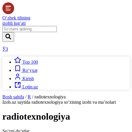
O‘zbek tilining
izohli lug‘ati
ЎЗ
Top 100
Ro‘yxat
Kirish
Lotin.uz
Bosh sahifa
/
R
/
radiotexnologiya
Izoh.uz
saytida
radiotexnologiya
so‘zining izohi va ma’nolari
radiotexnologiya
So‘zni do‘stlar