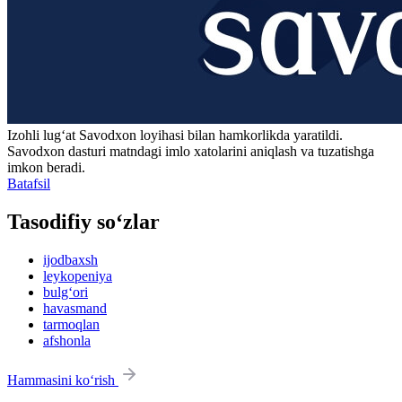
Izohli lugʻat
Savodxon
loyihasi bilan hamkorlikda yaratildi.
Savodxon dasturi matndagi imlo xatolarini aniqlash va tuzatishga
imkon beradi.
Batafsil
Tasodifiy so‘zlar
ijodbaxsh
leykopeniya
bulg‘ori
havasmand
tarmoqlan
afshonla
Hammasini ko‘rish