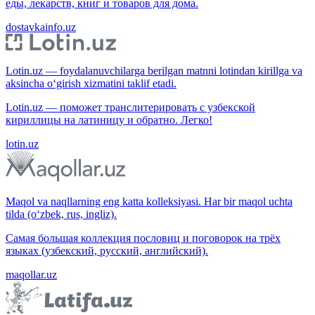
еды, лекарств, книг и товаров для дома.
dostavkainfo.uz
Lotin.uz — foydalanuvchilarga berilgan matnni lotindan kirillga va
aksincha o‘girish xizmatini taklif etadi.
Lotin.uz — поможет транслитерировать с узбекской
кириллицы на латиницу и обратно. Легко!
lotin.uz
Maqol va naqllarning eng katta kolleksiyasi. Har bir maqol uchta
tilda (o‘zbek, rus, ingliz).
Самая большая коллекция пословиц и поговорок на трёх
языках (узбекский, русский, английский).
maqollar.uz