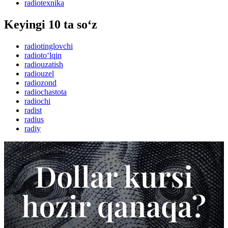
radiotexnika
Keyingi 10 ta so‘z
radiotinglovchi
radioto‘lqin
radiouzatish
radiouzel
radiozond
radiochastota
radiochi
radist
radius
radiy