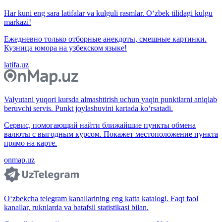
Har kuni eng sara latifalar va kulguli rasmlar. O‘zbek tilidagi kulgu
markazi!
Ежедневно только отборные анекдоты, смешные картинки.
Кузница юмора на узбекском языке!
latifa.uz
Valyutani yuqori kursda almashtirish uchun yaqin punktlarni aniqlab
beruvchi servis. Punkt joylashuvini kartada ko‘rsatadi.
Сервис, помогающий найти ближайшие пункты обмена
валюты с выгодным курсом. Покажет местоположение пункта
прямо на карте.
onmap.uz
O‘zbekcha telegram kanallarining eng katta katalogi. Faqt faol
kanallar, ruknlarda va batafsil statistikasi bilan.