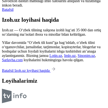
Savodxon dasturi matndagi imlo xatolarini aniqlash va tuzatishga
imkon beradi.
Batafsil
Izoh.uz loyihasi haqida
Izoh.uz — O‘zbek tilining xalqona izohli lug‘ati 35 000 dan ortiq
so‘zlarning ma’nolari ibora va misollar bilan keltirilgan.
Yillar davomida “O‘zbek tili kuni”ga bag‘ishlab, o‘zbek tilini
o‘rganuvchilar, jurnalistlar, tarjimonlar, kopirayterlar, blogerlar va
boshqalar uchun foydali loyihalarni ishga tushirishni an’anaga
aylantirganmiz. Bizning jamoa
Lotin.uz
,
Imlo.uz
,
Sinonim.uz
,
Sarlavha.com
loyihalarini hukmingizga havola qilgan.
Batafsil Izoh.uz loyihasi haqida
Loyihalarimiz