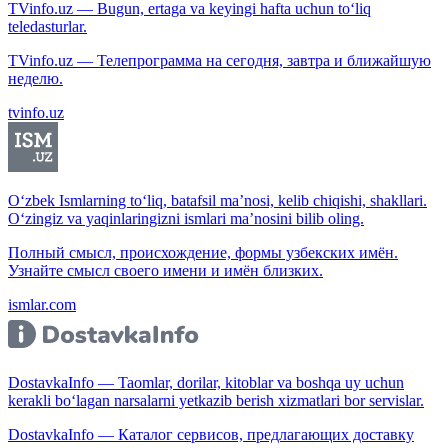
TVinfo.uz — Bugun, ertaga va keyingi hafta uchun to‘liq
teledasturlar.
TVinfo.uz — Телепрограмма на сегодня, завтра и ближайшую
неделю.
tvinfo.uz
O‘zbek Ismlarning to‘liq, batafsil ma’nosi, kelib chiqishi, shakllari.
O‘zingiz va yaqinlaringizni ismlari ma’nosini bilib oling.
Полный смысл, происхождение, формы узбекских имён.
Узнайте смысл своего имени и имён близких.
ismlar.com
DostavkaInfo — Taomlar, dorilar, kitoblar va boshqa uy uchun
kerakli bo‘lagan narsalarni yetkazib berish xizmatlari bor servislar.
DostavkaInfo — Каталог сервисов, предлагающих доставку