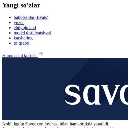
Yangi so'zlar
baholashlar (Evals)
yuzer
ehtiyojmand
model distillyatsiyasi
karshering
to‘qsabo
Hammasini ko‘rish
Izohli lugʻat
Savodxon
loyihasi bilan hamkorlikda yaratildi.