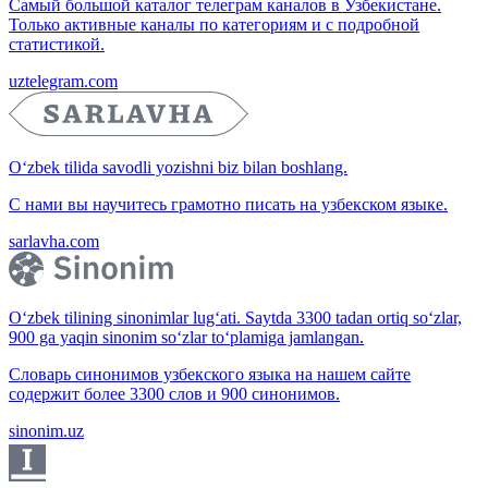
Самый большой каталог телеграм каналов в Узбекистане.
Только активные каналы по категориям и с подробной
статистикой.
uztelegram.com
O‘zbek tilida savodli yozishni biz bilan boshlang.
С нами вы научитесь грамотно писать на узбекском языке.
sarlavha.com
O‘zbek tilining sinonimlar lug‘ati. Saytda 3300 tadan ortiq so‘zlar,
900 ga yaqin sinonim so‘zlar to‘plamiga jamlangan.
Словарь синонимов узбекского языка на нашем сайте
содержит более 3300 слов и 900 синонимов.
sinonim.uz