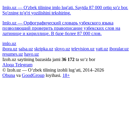
Imlo.uz — O'zbek tilining imlo lug'ati. Saytda 87 000 ortiq so'z bor.
So'zning to'g'ri yozilishini tekshiring.
Imlo.uz — Орфографический словарь узбекского языка
позволяющий проверить правописание узбекских слов на
латинице и кириллице. В базе более 87 000 слов.
imlo.uz
ibora.uz
salsa.uz
skripka.uz
slovo.uz
television.uz
vatt.uz
iboralar.uz
resumes.uz
havo.uz
Izoh.uz saytining bazasida jami
36 172
ta so‘z bor
Aloqa
Telegram
© Izoh.uz — O‘zbek tilining izohli lug‘ati, 2014–2026
Obuna
va
GoodGroup
loyihasi.
18+