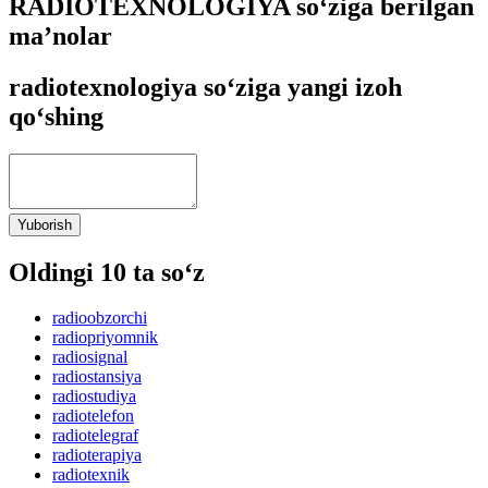
RADIOTEXNOLOGIYA so‘ziga berilgan
ma’nolar
radiotexnologiya so‘ziga yangi izoh
qo‘shing
Yuborish
Oldingi 10 ta so‘z
radioobzorchi
radiopriyomnik
radiosignal
radiostansiya
radiostudiya
radiotelefon
radiotelegraf
radioterapiya
radiotexnik