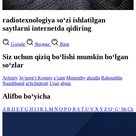
radiotexnologiya so‘zi ishlatilgan
saytlarni internetda qidiring
Google
Яндекс
Bing
Siz uchun qiziq bo‘lishi mumkin bo‘lgan
so‘zlar
Avloniy
Jo‘qorg‘i Kenges
aʼzam
Moturidiy
abzalla
Bahouddin
Naqshband
achchiqtosh
Uran
abjaq
Alifbo bo‘yicha
A
B
D
E
F
G
H
I
J
K
L
M
N
O
P
Q
R
S
T
U
V
X
Y
Z
O‘
G‘
Sh
Ch