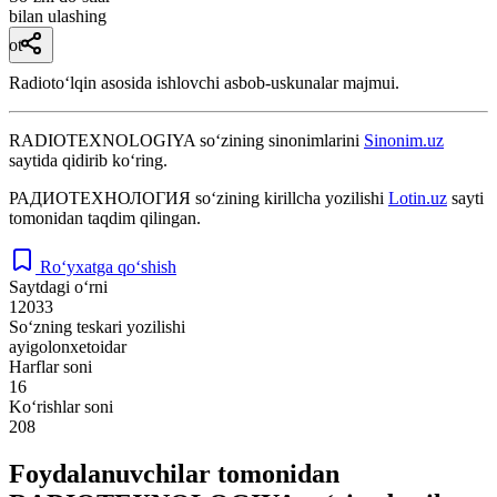
bilan ulashing
ot
Radiotoʻlqin asosida ishlovchi asbob-uskunalar majmui.
RADIOTEXNOLOGIYA
so‘zining sinonimlarini
Sinonim.uz
saytida qidirib ko‘ring.
РАДИОТЕХНОЛОГИЯ
so‘zining kirillcha yozilishi
Lotin.uz
sayti
tomonidan taqdim qilingan.
Ro‘yxatga qo‘shish
Saytdagi o‘rni
12033
So‘zning teskari yozilishi
ayigolonxetoidar
Harflar soni
16
Ko‘rishlar soni
208
Foydalanuvchilar tomonidan