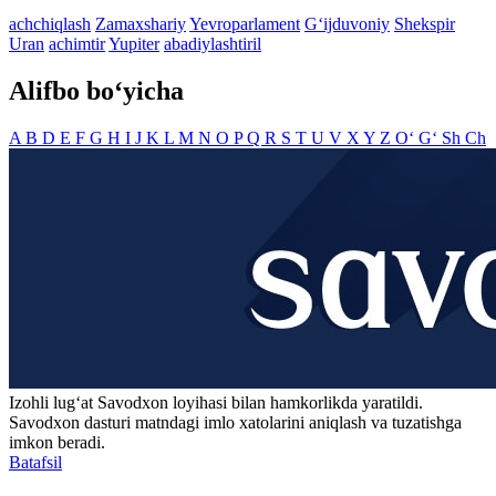
achchiqlash
Zamaxshariy
Yevroparlament
G‘ijduvoniy
Shekspir
Uran
achimtir
Yupiter
abadiylashtiril
Alifbo bo‘yicha
A
B
D
E
F
G
H
I
J
K
L
M
N
O
P
Q
R
S
T
U
V
X
Y
Z
O‘
G‘
Sh
Ch
Izohli lugʻat
Savodxon
loyihasi bilan hamkorlikda yaratildi.
Savodxon dasturi matndagi imlo xatolarini aniqlash va tuzatishga
imkon beradi.
Batafsil