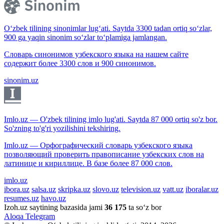
O‘zbek tilining sinonimlar lug‘ati. Saytda 3300 tadan ortiq so‘zlar,
900 ga yaqin sinonim so‘zlar to‘plamiga jamlangan.
Словарь синонимов узбекского языка на нашем сайте
содержит более 3300 слов и 900 синонимов.
sinonim.uz
Imlo.uz — O'zbek tilining imlo lug'ati. Saytda 87 000 ortiq so'z bor.
So'zning to'g'ri yozilishini tekshiring.
Imlo.uz — Орфографический словарь узбекского языка
позволяющий проверить правописание узбекских слов на
латинице и кириллице. В базе более 87 000 слов.
imlo.uz
ibora.uz
salsa.uz
skripka.uz
slovo.uz
television.uz
vatt.uz
iboralar.uz
resumes.uz
havo.uz
Izoh.uz saytining bazasida jami
36 175
ta so‘z bor
Aloqa
Telegram