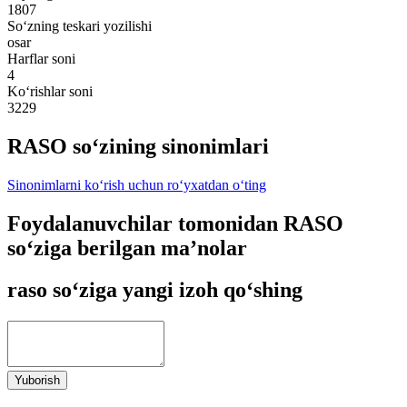
1807
So‘zning teskari yozilishi
osar
Harflar soni
4
Ko‘rishlar soni
3229
RASO so‘zining sinonimlari
Sinonimlarni ko‘rish uchun ro‘yxatdan o‘ting
Foydalanuvchilar tomonidan RASO
so‘ziga berilgan ma’nolar
raso so‘ziga yangi izoh qo‘shing
Yuborish