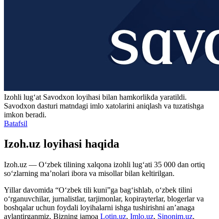
Izohli lugʻat
Savodxon
loyihasi bilan hamkorlikda yaratildi.
Savodxon dasturi matndagi imlo xatolarini aniqlash va tuzatishga
imkon beradi.
Batafsil
Izoh.uz loyihasi haqida
Izoh.uz — O‘zbek tilining xalqona izohli lug‘ati 35 000 dan ortiq
so‘zlarning ma’nolari ibora va misollar bilan keltirilgan.
Yillar davomida “O‘zbek tili kuni”ga bag‘ishlab, o‘zbek tilini
o‘rganuvchilar, jurnalistlar, tarjimonlar, kopirayterlar, blogerlar va
boshqalar uchun foydali loyihalarni ishga tushirishni an’anaga
aylantirganmiz. Bizning jamoa
Lotin.uz
,
Imlo.uz
,
Sinonim.uz
,