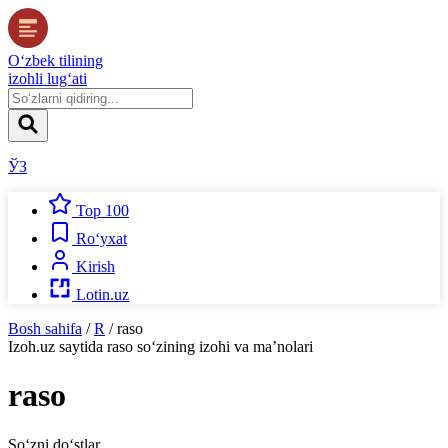
O‘zbek tilining
izohli lug‘ati
ЎЗ
Top 100
Ro‘yxat
Kirish
Lotin.uz
Bosh sahifa
/
R
/
raso
Izoh.uz
saytida
raso
so‘zining izohi va ma’nolari
raso
So‘zni do‘stlar