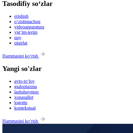
Tasodifiy so‘zlar
erishish
o‘zishmachoq
videoapparatura
yig‘im-terim
quy
qiqirlat
Hammasini ko‘rish
Yangi so'zlar
avto-to‘lov
gialoplazma
lashshaymoq
xonasallot
logotip
kontekstual
Hammasini ko‘rish