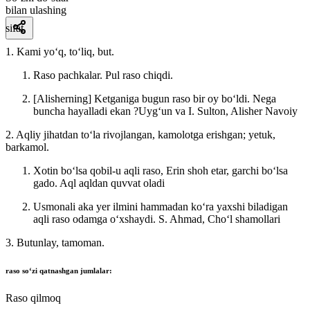
bilan ulashing
sifat
1. Kami yoʻq, toʻliq, but.
Raso pachkalar. Pul raso chiqdi.
[Alisherning] Ketganiga bugun raso bir oy boʻldi. Nega
buncha hayalladi ekan ?Uygʻun va I.
Sulton, Alisher Navoiy
2. Aqliy jihatdan toʻla rivojlangan, kamolotga erishgan; yetuk,
barkamol.
Xotin boʻlsa qobil-u aqli raso, Erin shoh etar, garchi boʻlsa
gado.
Aql aqldan quvvat oladi
Usmonali aka yer ilmini hammadan koʻra yaxshi biladigan
aqli raso odamga oʻxshaydi.
S. Ahmad, Choʻl shamollari
3. Butunlay, tamoman.
raso
soʻzi qatnashgan jumlalar:
Raso qilmoq