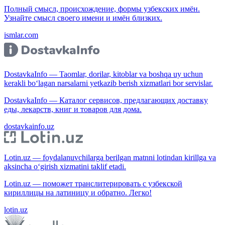
Полный смысл, происхождение, формы узбекских имён.
Узнайте смысл своего имени и имён близких.
ismlar.com
DostavkaInfo — Taomlar, dorilar, kitoblar va boshqa uy uchun
kerakli bo‘lagan narsalarni yetkazib berish xizmatlari bor servislar.
DostavkaInfo — Каталог сервисов, предлагающих доставку
еды, лекарств, книг и товаров для дома.
dostavkainfo.uz
Lotin.uz — foydalanuvchilarga berilgan matnni lotindan kirillga va
aksincha o‘girish xizmatini taklif etadi.
Lotin.uz — поможет транслитерировать с узбекской
кириллицы на латиницу и обратно. Легко!
lotin.uz