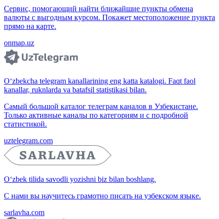
Сервис, помогающий найти ближайшие пункты обмена
валюты с выгодным курсом. Покажет местоположение пункта
прямо на карте.
onmap.uz
O‘zbekcha telegram kanallarining eng katta katalogi. Faqt faol
kanallar, ruknlarda va batafsil statistikasi bilan.
Самый большой каталог телеграм каналов в Узбекистане.
Только активные каналы по категориям и с подробной
статистикой.
uztelegram.com
O‘zbek tilida savodli yozishni biz bilan boshlang.
С нами вы научитесь грамотно писать на узбекском языке.
sarlavha.com