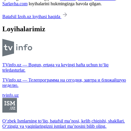
Sarlavha.com
loyihalarini hukmingizga havola qilgan.
Batafsil Izoh.uz loyihasi haqida
Loyihalarimiz
TVinfo.uz — Bugun, ertaga va keyingi hafta uchun to‘liq
teledasturlar.
TVinfo.uz — Телепрограмма на сегодня, завтра и ближайшую
неделю.
tvinfo.uz
O‘zbek Ismlarning to‘liq, batafsil ma’nosi, kelib chiqishi, shakllari.
O‘zingiz va yaqinlaringizni ismlari ma’nosini bilib oling.