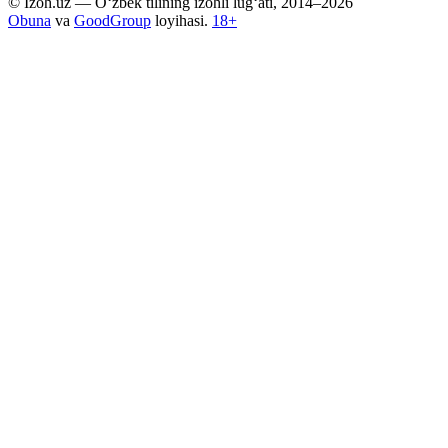
© Izoh.uz — O‘zbek tilining izohli lug‘ati, 2014–2026
Obuna
va
GoodGroup
loyihasi.
18+