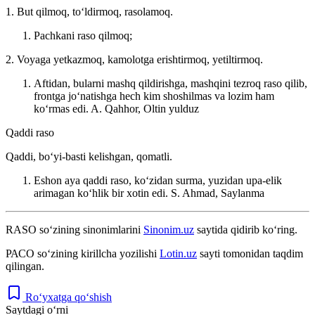
1. But qilmoq, toʻldirmoq, rasolamoq.
Pachkani raso qilmoq;
2. Voyaga yetkazmoq, kamolotga erishtirmoq, yetiltirmoq.
Aftidan, bularni mashq qildirishga, mashqini tezroq raso qilib,
frontga joʻnatishga hech kim shoshilmas va lozim ham
koʻrmas edi.
A. Qahhor, Oltin yulduz
Qaddi raso
Qaddi, boʻyi-basti kelishgan, qomatli.
Eshon aya qaddi raso, koʻzidan surma, yuzidan upa-elik
arimagan koʻhlik bir xotin edi.
S. Ahmad, Saylanma
RASO
so‘zining sinonimlarini
Sinonim.uz
saytida qidirib ko‘ring.
РАСО
so‘zining kirillcha yozilishi
Lotin.uz
sayti tomonidan taqdim
qilingan.
Ro‘yxatga qo‘shish
Saytdagi o‘rni