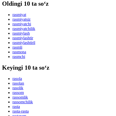
Oldingi 10 ta so‘z
rasmiyat
rasmiyatsiz
rasmiyatchi
rasmiyatchilik
rasmiylash
rasmiylashtir
rasmiylashtiril
rasmli
rasmona
rasmchi
Keyingi 10 ta so‘z
rasola
rasolan
rasolik
rassom
rassomlik
rassomchilik
rasta
rasta-rasta
rastaram