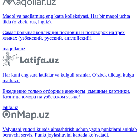
Maqol va naqllarning eng katta kolleksiyasi. Har bir maqol uchta
tilda (o‘zbek, rus, ingliz).
Самая большая коллекция пословиц и поговорок на трёх
языках (узбекский, русский, английский).
maqollar.uz
Har kuni eng sara latifalar va kulguli rasmlar. O‘zbek tilidagi kulgu
markazi!
Ежедневно только отборные анекдоты, смешные картинки.
Кузница юмора на узбекском языке!
latifa.uz
Valyutani yuqori kursda almashtirish uchun yaqin punktlarni aniqlab
beruvchi servis. Punkt joylashuvini kartada ko‘rsatadi.