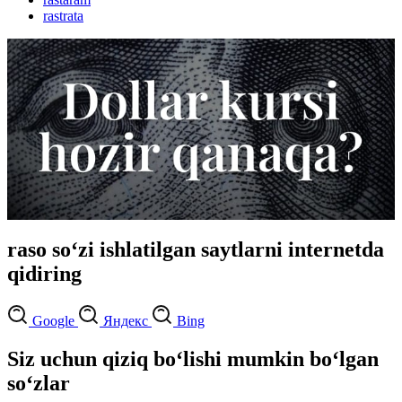
rastrata
raso so‘zi ishlatilgan saytlarni internetda
qidiring
Google
Яндекс
Bing
Siz uchun qiziq bo‘lishi mumkin bo‘lgan
so‘zlar