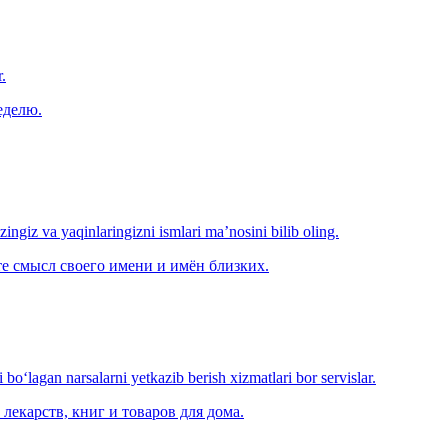
.
еделю.
‘zingiz va yaqinlaringizni ismlari ma’nosini bilib oling.
е смысл своего имени и имён близких.
o‘lagan narsalarni yetkazib berish xizmatlari bor servislar.
лекарств, книг и товаров для дома.