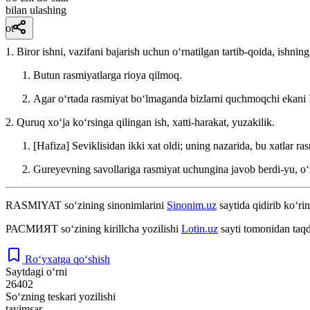
bilan ulashing
ot
1. Biror ishni, vazifani bajarish uchun oʻrnatilgan tartib-qoida, ishnin
Butun rasmiyatlarga rioya qilmoq.
Agar oʻrtada rasmiyat boʻlmaganda bizlarni quchmoqchi ekani IL
2. Quruq xoʻja koʻrsinga qilingan ish, xatti-harakat, yuzakilik.
[Hafiza] Seviklisidan ikki xat oldi; uning nazarida, bu xatlar 
Gureyevning savollariga rasmiyat uchungina javob berdi-yu, oʻz
RASMIYAT
so‘zining sinonimlarini
Sinonim.uz
saytida qidirib ko‘rin
РАСМИЯТ
so‘zining kirillcha yozilishi
Lotin.uz
sayti tomonidan taqd
Ro‘yxatga qo‘shish
Saytdagi o‘rni
26402
So‘zning teskari yozilishi
tayimsar