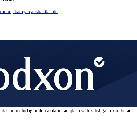
axonim
abadiyan
abstraktlashtir
 dasturi matndagi imlo xatolarini aniqlash va tuzatishga imkon beradi.