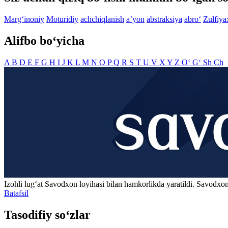
Marg‘inoniy
Moturidiy
achchiqlanish
aʼyon
abstraksiya
abro‘
Zulfiy
Alifbo bo‘yicha
A
B
D
E
F
G
H
I
J
K
L
M
N
O
P
Q
R
S
T
U
V
X
Y
Z
O‘
G‘
Sh
Ch
Izohli lugʻat
Savodxon
loyihasi bilan hamkorlikda yaratildi. Savodxon
Batafsil
Tasodifiy so‘zlar