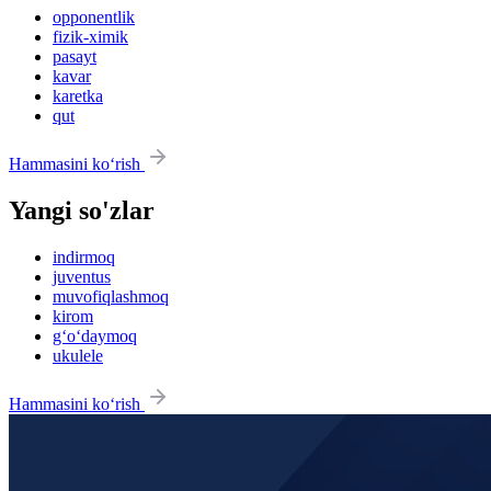
opponentlik
fizik-ximik
pasayt
kavar
karetka
qut
Hammasini ko‘rish
Yangi so'zlar
indirmoq
juventus
muvofiqlashmoq
kirom
g‘o‘daymoq
ukulele
Hammasini ko‘rish