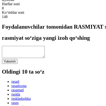
Harflar soni
8
Ko‘rishlar soni
148
Foydalanuvchilar tomonidan RASMIYAT so
rasmiyat so‘ziga yangi izoh qo‘shing
Yuborish
Oldingi 10 ta so‘z
rasad
rasadxona
rasamad
rasida
raskladushka
rasm