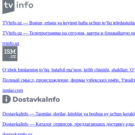
TVinfo.uz — Bugun, ertaga va keyingi hafta uchun to‘liq teledasturlar
TVinfo.uz — Телепрограмма на сегодня, завтра и ближайшую н
tvinfo.uz
O‘zbek Ismlarning to‘liq, batafsil ma’nosi, kelib chiqishi, shakllari. O
Полный смысл, происхождение, формы узбекских имён. Узнайт
ismlar.com
DostavkaInfo — Taomlar, dorilar, kitoblar va boshqa uy uchun kerakli b
DostavkaInfo — Каталог сервисов, предлагающих доставку еды, 
dostavkainfo.uz