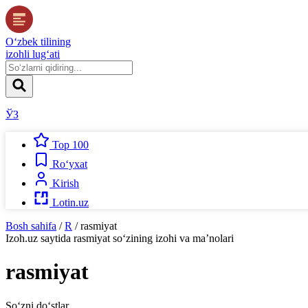
O‘zbek tilining
izohli lug‘ati
ЎЗ
Top 100
Ro‘yxat
Kirish
Lotin.uz
Bosh sahifa
/
R
/
rasmiyat
Izoh.uz
saytida
rasmiyat
so‘zining izohi va ma’nolari
rasmiyat
So‘zni do‘stlar