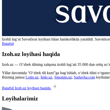
Izohli lugʻat
Savodxon
loyihasi bilan hamkorlikda yaratildi. Savodxon
Batafsil
Izoh.uz loyihasi haqida
Izoh.uz — O‘zbek tilining xalqona izohli lug‘ati 35 000 dan ortiq so‘zl
Yillar davomida “O‘zbek tili kuni”ga bag‘ishlab, o‘zbek tilini o‘rganuvc
Bizning jamoa
Lotin.uz
,
Imlo.uz
,
Sinonim.uz
,
Sarlavha.com
loyihalar
Batafsil Izoh.uz loyihasi haqida
Loyihalarimiz