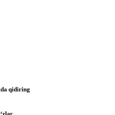
tda qidiring
‘zlar