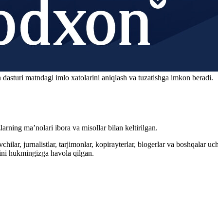
 dasturi matndagi imlo xatolarini aniqlash va tuzatishga imkon beradi.
arning ma’nolari ibora va misollar bilan keltirilgan.
hilar, jurnalistlar, tarjimonlar, kopirayterlar, blogerlar va boshqalar u
ini hukmingizga havola qilgan.