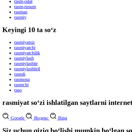
rasm-odat
rasm-rusum
rasman
rasmiy
Keyingi 10 ta so‘z
rasmiyatsiz
rasmiyatchi
rasmiyatchilik
rasmiylash
rasmiylashtir
rasmiylashtiril
rasmli
rasmona
rasmchi
raso
rasmiyat so‘zi ishlatilgan saytlarni interne
Google
Яндекс
Bing
Siz uchun qiziq bo‘lishi mumkin bo‘lgan so