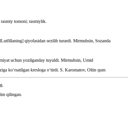
g rasmiy tomoni; rasmiylik.
utfillaning] qiyofasidan sezilib turardi.
Mirmuhsin, Sozanda
rasmiyat uchun yozilganday tuyuldi.
Mirmuhsin, Umid
iga koʻrsatilgan kresloga oʻtirdi.
S. Karomatov, Oltin qum
g.
im qilingan.