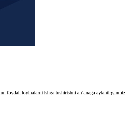
chun foydali loyihalarni ishga tushirishni an’anaga aylantirganmiz.