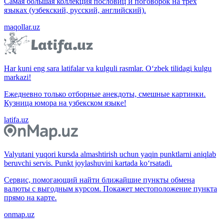
Самая большая коллекция пословиц и поговорок на трёх
языках (узбекский, русский, английский).
maqollar.uz
Har kuni eng sara latifalar va kulguli rasmlar. O‘zbek tilidagi kulgu
markazi!
Ежедневно только отборные анекдоты, смешные картинки.
Кузница юмора на узбекском языке!
latifa.uz
Valyutani yuqori kursda almashtirish uchun yaqin punktlarni aniqlab
beruvchi servis. Punkt joylashuvini kartada ko‘rsatadi.
Сервис, помогающий найти ближайшие пункты обмена
валюты с выгодным курсом. Покажет местоположение пункта
прямо на карте.
onmap.uz