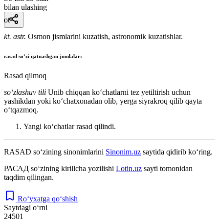
bilan ulashing
ot
kt. astr.
Osmon jismlarini kuzatish, astronomik kuzatishlar.
rasad
soʻzi qatnashgan jumlalar:
Rasad qilmoq
so‘zlashuv tili
Unib chiqqan koʻchatlarni tez yetiltirish uchun
yashikdan yoki koʻchatxonadan olib, yerga siyrakroq qilib qayta
oʻtqazmoq.
Yangi koʻchatlar rasad qilindi.
RASAD
so‘zining sinonimlarini
Sinonim.uz
saytida qidirib ko‘ring.
РАСАД
so‘zining kirillcha yozilishi
Lotin.uz
sayti tomonidan
taqdim qilingan.
Ro‘yxatga qo‘shish
Saytdagi o‘rni
24501