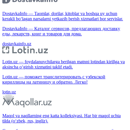
DostavkaInfo — Taomlar, dorilar, kitoblar va boshqa uy uchun
kerakli bo‘lagan narsalarni yetkazib berish xizmatlari bor servislar.
DostavkaInfo — Каталог сервисов, предлагающих доставку
еды, лекарств, книг и товаров для дома.
dostavkainfo.uz
Lotin.uz — foydalanuvchilarga berilgan matnni lotindan kirillga va
aksincha o‘girish xizmatini taklif etadi.
Lotin.uz — поможет транслитерировать с узбекской
кириллицы на латиницу и обратно. Легко!
lotin.uz
Maqol va naqllarning eng katta kolleksiyasi. Har bir maqol uchta
tilda (o‘zbek, rus, ingliz).