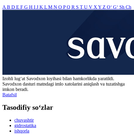
A
B
D
E
F
G
H
I
J
K
L
M
N
O
P
Q
R
S
T
U
V
X
Y
Z
O‘
G‘
Sh
Ch
Izohli lugʻat
Savodxon
loyihasi bilan hamkorlikda yaratildi.
Savodxon dasturi matndagi imlo xatolarini aniqlash va tuzatishga
imkon beradi.
Batafsil
Tasodifiy so‘zlar
chuvashtir
gidrostatika
ishqorla