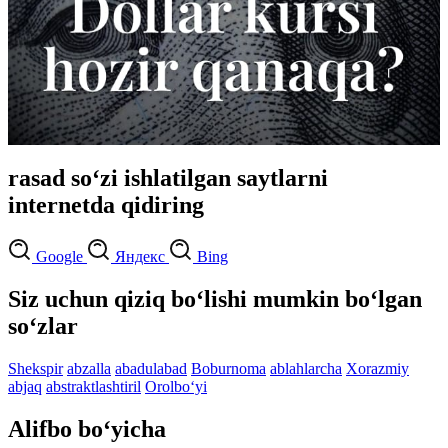
rasad so‘zi ishlatilgan saytlarni
internetda qidiring
Google
Яндекс
Bing
Siz uchun qiziq bo‘lishi mumkin bo‘lgan
so‘zlar
Shekspir
abzalla
abadulabad
Boburnoma
ablahlarcha
Xorazmiy
abjaq
abstraktlashtiril
Orolbo‘yi
Alifbo bo‘yicha