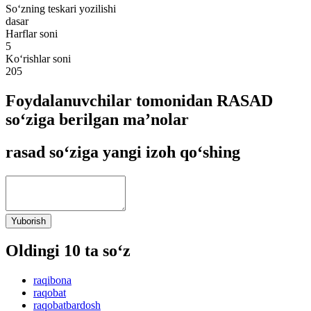
So‘zning teskari yozilishi
dasar
Harflar soni
5
Ko‘rishlar soni
205
Foydalanuvchilar tomonidan RASAD
so‘ziga berilgan ma’nolar
rasad so‘ziga yangi izoh qo‘shing
Yuborish
Oldingi 10 ta so‘z
raqibona
raqobat
raqobatbardosh