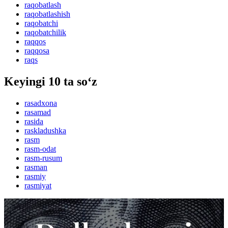
raqobatlash
raqobatlashish
raqobatchi
raqobatchilik
raqqos
raqqosa
raqs
Keyingi 10 ta so‘z
rasadxona
rasamad
rasida
raskladushka
rasm
rasm-odat
rasm-rusum
rasman
rasmiy
rasmiyat