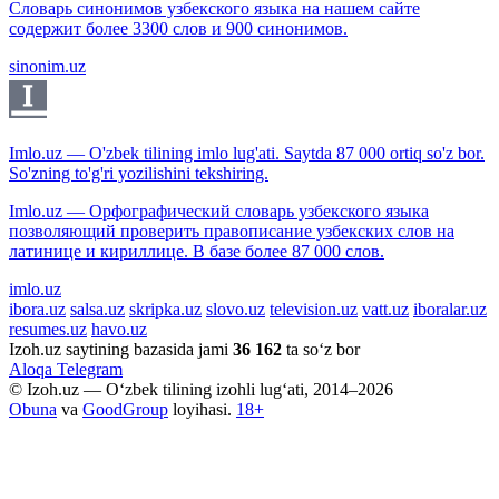
Словарь синонимов узбекского языка на нашем сайте
содержит более 3300 слов и 900 синонимов.
sinonim.uz
Imlo.uz — O'zbek tilining imlo lug'ati. Saytda 87 000 ortiq so'z bor.
So'zning to'g'ri yozilishini tekshiring.
Imlo.uz — Орфографический словарь узбекского языка
позволяющий проверить правописание узбекских слов на
латинице и кириллице. В базе более 87 000 слов.
imlo.uz
ibora.uz
salsa.uz
skripka.uz
slovo.uz
television.uz
vatt.uz
iboralar.uz
resumes.uz
havo.uz
Izoh.uz saytining bazasida jami
36 162
ta so‘z bor
Aloqa
Telegram
© Izoh.uz — O‘zbek tilining izohli lug‘ati, 2014–2026
Obuna
va
GoodGroup
loyihasi.
18+