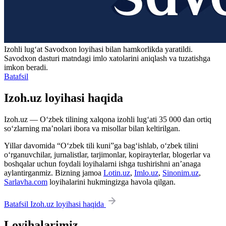
Izohli lugʻat
Savodxon
loyihasi bilan hamkorlikda yaratildi.
Savodxon dasturi matndagi imlo xatolarini aniqlash va tuzatishga
imkon beradi.
Batafsil
Izoh.uz loyihasi haqida
Izoh.uz — O‘zbek tilining xalqona izohli lug‘ati 35 000 dan ortiq
so‘zlarning ma’nolari ibora va misollar bilan keltirilgan.
Yillar davomida “O‘zbek tili kuni”ga bag‘ishlab, o‘zbek tilini
o‘rganuvchilar, jurnalistlar, tarjimonlar, kopirayterlar, blogerlar va
boshqalar uchun foydali loyihalarni ishga tushirishni an’anaga
aylantirganmiz. Bizning jamoa
Lotin.uz
,
Imlo.uz
,
Sinonim.uz
,
Sarlavha.com
loyihalarini hukmingizga havola qilgan.
Batafsil Izoh.uz loyihasi haqida
Loyihalarimiz