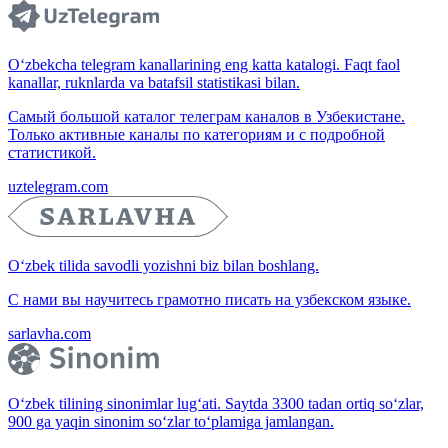
O‘zbekcha telegram kanallarining eng katta katalogi. Faqt faol
kanallar, ruknlarda va batafsil statistikasi bilan.
Самый большой каталог телеграм каналов в Узбекистане.
Только активные каналы по категориям и с подробной
статистикой.
uztelegram.com
O‘zbek tilida savodli yozishni biz bilan boshlang.
С нами вы научитесь грамотно писать на узбекском языке.
sarlavha.com
O‘zbek tilining sinonimlar lug‘ati. Saytda 3300 tadan ortiq so‘zlar,
900 ga yaqin sinonim so‘zlar to‘plamiga jamlangan.