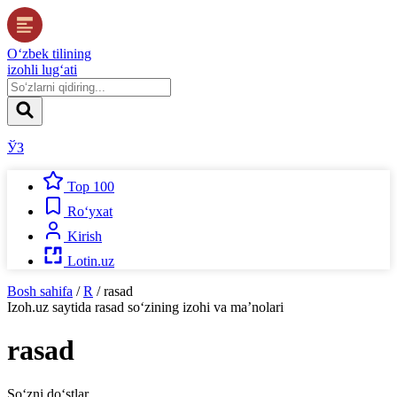
O‘zbek tilining
izohli lug‘ati
ЎЗ
Top 100
Ro‘yxat
Kirish
Lotin.uz
Bosh sahifa
/
R
/
rasad
Izoh.uz
saytida
rasad
so‘zining izohi va ma’nolari
rasad
So‘zni do‘stlar