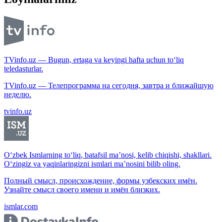
TVinfo.uz — Bugun, ertaga va keyingi hafta uchun to‘liq
teledasturlar.
TVinfo.uz — Телепрограмма на сегодня, завтра и ближайшую
неделю.
tvinfo.uz
O‘zbek Ismlarning to‘liq, batafsil ma’nosi, kelib chiqishi, shakllari.
O‘zingiz va yaqinlaringizni ismlari ma’nosini bilib oling.
Полный смысл, происхождение, формы узбекских имён.
Узнайте смысл своего имени и имён близких.
ismlar.com