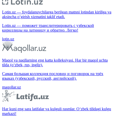
Lotin.uz — foydalanuvchilarga berilgan matnni lotindan kirillga va
aksincha o‘girish xizmatini taklif etadi.
Lotin.uz — поможет транслитерировать с узбекской
кириллицы на латиницу и обратно. Легко!
lotin.uz
Maqol va naqllarning eng katta kolleksiyasi. Har bir maqol uchta
tilda (o‘zbek, rus, ingliz).
Самая большая коллекция пословиц и поговорок на трёх
языках (узбекский, русский, английский).
maqollar.uz
Har kuni eng sara latifalar va kulguli rasmlar. O‘zbek tilidagi kulgu
markazi!