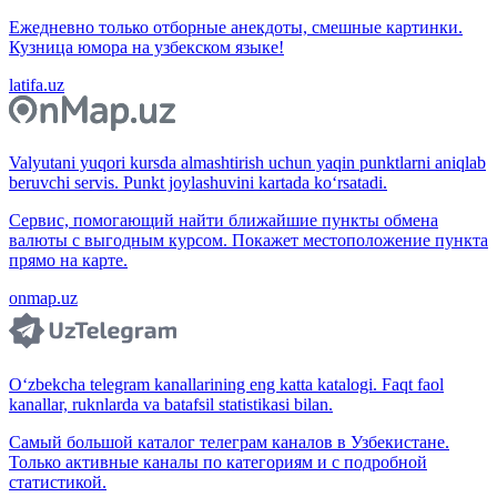
Ежедневно только отборные анекдоты, смешные картинки.
Кузница юмора на узбекском языке!
latifa.uz
Valyutani yuqori kursda almashtirish uchun yaqin punktlarni aniqlab
beruvchi servis. Punkt joylashuvini kartada ko‘rsatadi.
Сервис, помогающий найти ближайшие пункты обмена
валюты с выгодным курсом. Покажет местоположение пункта
прямо на карте.
onmap.uz
O‘zbekcha telegram kanallarining eng katta katalogi. Faqt faol
kanallar, ruknlarda va batafsil statistikasi bilan.
Самый большой каталог телеграм каналов в Узбекистане.
Только активные каналы по категориям и с подробной
статистикой.