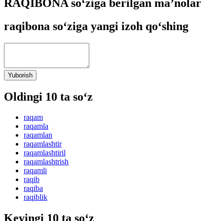
RAQIBONA so‘ziga berilgan ma’nolar
raqibona so‘ziga yangi izoh qo‘shing
Yuborish
Oldingi 10 ta so‘z
raqam
raqamla
raqamlan
raqamlashtir
raqamlashtiril
raqamlashtrish
raqamli
raqib
raqiba
raqiblik
Keyingi 10 ta so‘z