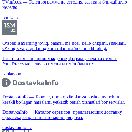
TVinfo.uz — Телепрограмма на сегодня, завтра и ближайшую
неделю.
tvinfo.uz
O‘zbek Ismlarning to‘liq, batafsil ma’nosi, kelib chiqishi, shakllari.
O‘zingiz va yaqinlaringizni ismlari ma’nosini bilib oling.
Полный смысл, происхождение, формы узбекских имён.
Узнайте смысл своего имени и имён близких.
ismlar.com
DostavkaInfo — Taomlar, dorilar, kitoblar va boshqa uy uchun
kerakli bo‘lagan narsalarni yetkazib berish xizmatlari bor servislar.
DostavkaInfo — Каталог сервисов, предлагающих доставку
еды, лекарств, книг и товаров для дома.
dostavkainfo.uz