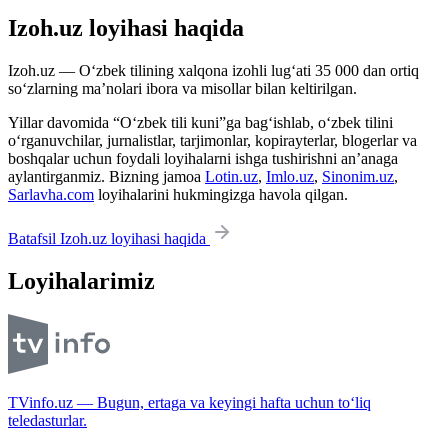
Izoh.uz loyihasi haqida
Izoh.uz — O‘zbek tilining xalqona izohli lug‘ati 35 000 dan ortiq
so‘zlarning ma’nolari ibora va misollar bilan keltirilgan.
Yillar davomida “O‘zbek tili kuni”ga bag‘ishlab, o‘zbek tilini
o‘rganuvchilar, jurnalistlar, tarjimonlar, kopirayterlar, blogerlar va
boshqalar uchun foydali loyihalarni ishga tushirishni an’anaga
aylantirganmiz. Bizning jamoa
Lotin.uz
,
Imlo.uz
,
Sinonim.uz
,
Sarlavha.com
loyihalarini hukmingizga havola qilgan.
Batafsil Izoh.uz loyihasi haqida
Loyihalarimiz
TVinfo.uz — Bugun, ertaga va keyingi hafta uchun to‘liq
teledasturlar.