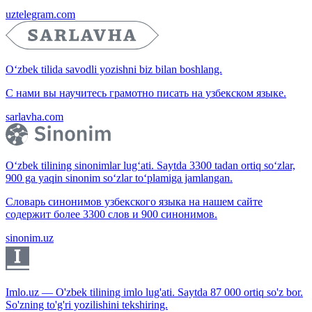
uztelegram.com
O‘zbek tilida savodli yozishni biz bilan boshlang.
С нами вы научитесь грамотно писать на узбекском языке.
sarlavha.com
O‘zbek tilining sinonimlar lug‘ati. Saytda 3300 tadan ortiq so‘zlar,
900 ga yaqin sinonim so‘zlar to‘plamiga jamlangan.
Словарь синонимов узбекского языка на нашем сайте
содержит более 3300 слов и 900 синонимов.
sinonim.uz
Imlo.uz — O'zbek tilining imlo lug'ati. Saytda 87 000 ortiq so'z bor.
So'zning to'g'ri yozilishini tekshiring.