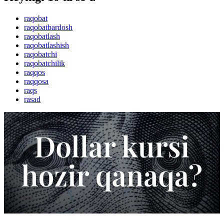
raqobat
raqobatbardosh
raqobatlash
raqobatlashish
raqobatchi
raqobatchilik
raqqos
raqqosa
raqs
rasad