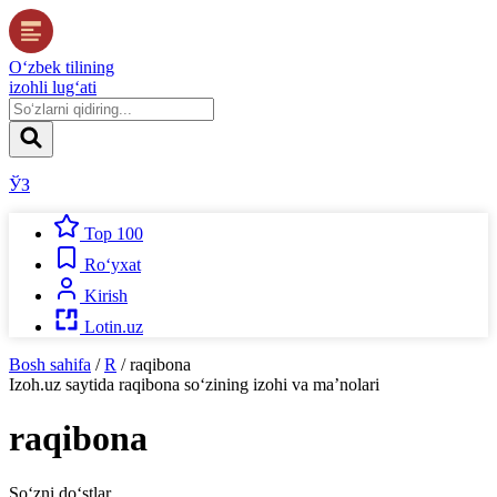
O‘zbek tilining
izohli lug‘ati
ЎЗ
Top 100
Ro‘yxat
Kirish
Lotin.uz
Bosh sahifa
/
R
/
raqibona
Izoh.uz
saytida
raqibona
so‘zining izohi va ma’nolari
raqibona
So‘zni do‘stlar