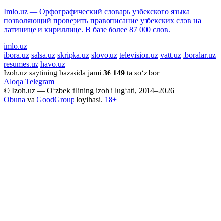
Imlo.uz — Орфографический словарь узбекского языка
позволяющий проверить правописание узбекских слов на
латинице и кириллице. В базе более 87 000 слов.
imlo.uz
ibora.uz
salsa.uz
skripka.uz
slovo.uz
television.uz
vatt.uz
iboralar.uz
resumes.uz
havo.uz
Izoh.uz saytining bazasida jami
36 149
ta so‘z bor
Aloqa
Telegram
© Izoh.uz — O‘zbek tilining izohli lug‘ati, 2014–2026
Obuna
va
GoodGroup
loyihasi.
18+