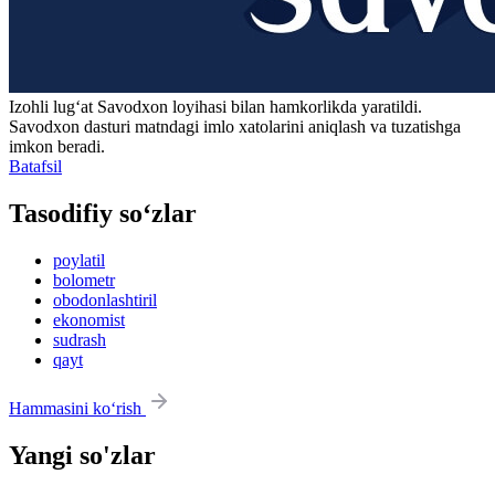
Izohli lugʻat
Savodxon
loyihasi bilan hamkorlikda yaratildi.
Savodxon dasturi matndagi imlo xatolarini aniqlash va tuzatishga
imkon beradi.
Batafsil
Tasodifiy so‘zlar
poylatil
bolometr
obodonlashtiril
ekonomist
sudrash
qayt
Hammasini ko‘rish
Yangi so'zlar