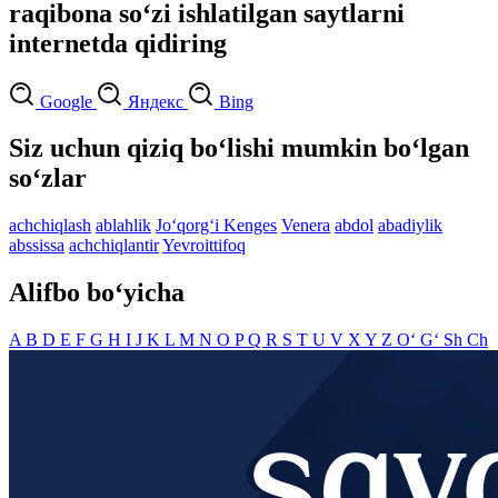
raqibona so‘zi ishlatilgan saytlarni
internetda qidiring
Google
Яндекс
Bing
Siz uchun qiziq bo‘lishi mumkin bo‘lgan
so‘zlar
achchiqlash
ablahlik
Jo‘qorg‘i Kenges
Venera
abdol
abadiylik
abssissa
achchiqlantir
Yevroittifoq
Alifbo bo‘yicha
A
B
D
E
F
G
H
I
J
K
L
M
N
O
P
Q
R
S
T
U
V
X
Y
Z
O‘
G‘
Sh
Ch