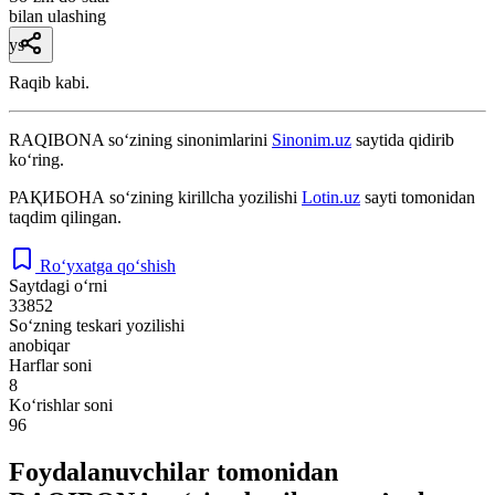
bilan ulashing
ys
Raqib kabi.
RAQIBONA
so‘zining sinonimlarini
Sinonim.uz
saytida qidirib
ko‘ring.
РАҚИБОНА
so‘zining kirillcha yozilishi
Lotin.uz
sayti tomonidan
taqdim qilingan.
Ro‘yxatga qo‘shish
Saytdagi o‘rni
33852
So‘zning teskari yozilishi
anobiqar
Harflar soni
8
Ko‘rishlar soni
96
Foydalanuvchilar tomonidan