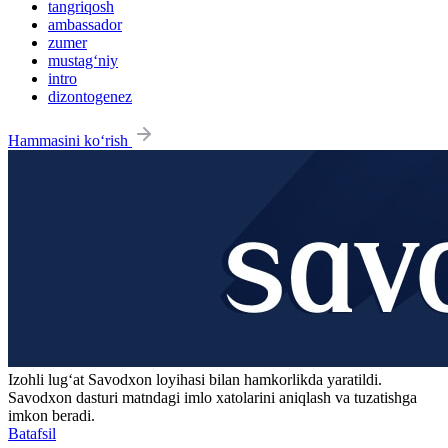
tangriqosh
ambassador
zumer
mustag‘niy
intro
dizontogenez
Hammasini ko‘rish
Izohli lugʻat
Savodxon
loyihasi bilan hamkorlikda yaratildi.
Savodxon dasturi matndagi imlo xatolarini aniqlash va tuzatishga
imkon beradi.
Batafsil