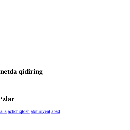
rnetda qidiring
‘zlar
alla
achchiqtosh
abituriyent
abad