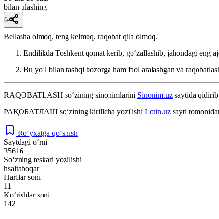
bilan ulashing
fe’l
Bellasha olmoq, teng kelmoq, raqobat qila olmoq.
Endilikda Toshkent qomat kerib, goʻzallashib, jahondagi eng aj
Bu yoʻl bilan tashqi bozorga ham faol aralashgan va raqobatlas
RAQOBATLASH
so‘zining sinonimlarini
Sinonim.uz
saytida qidirib
РАҚОБАТЛАШ
so‘zining kirillcha yozilishi
Lotin.uz
sayti tomonidan
Ro‘yxatga qo‘shish
Saytdagi o‘rni
35616
So‘zning teskari yozilishi
hsaltaboqar
Harflar soni
11
Ko‘rishlar soni
142