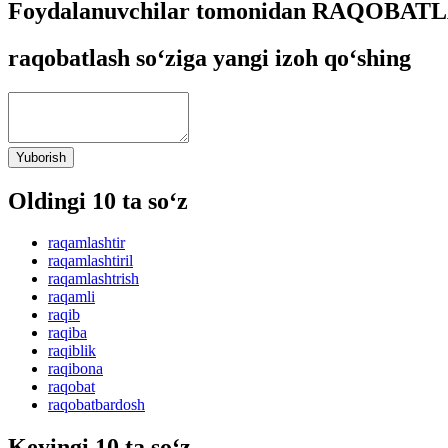
Foydalanuvchilar tomonidan RAQOBATLAS
raqobatlash so‘ziga yangi izoh qo‘shing
Yuborish
Oldingi 10 ta so‘z
raqamlashtir
raqamlashtiril
raqamlashtrish
raqamli
raqib
raqiba
raqiblik
raqibona
raqobat
raqobatbardosh
Keyingi 10 ta so‘z