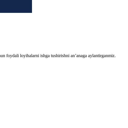
chun foydali loyihalarni ishga tushirishni an’anaga aylantirganmiz.