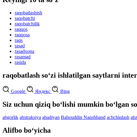
raqobatlashish
raqobatchi
raqobatchilik
raqqos
raqqosa
raqs
rasad
rasadxona
rasamad
rasida
raqobatlash so‘zi ishlatilgan saytlarni inte
Google
Яндекс
Bing
Siz uchun qiziq bo‘lishi mumkin bo‘lgan so
abgorlik
abstraksiya
abadiyan
Bahouddin Naqshband
achchiqlash
abz
Alifbo bo‘yicha