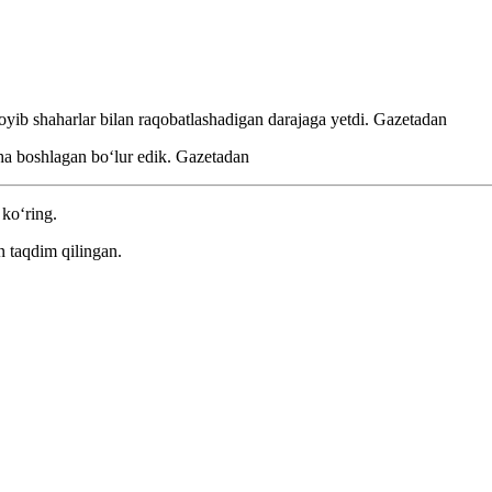
oyib shaharlar bilan raqobatlashadigan darajaga yetdi.
Gazetadan
ha boshlagan boʻlur edik.
Gazetadan
 ko‘ring.
 taqdim qilingan.