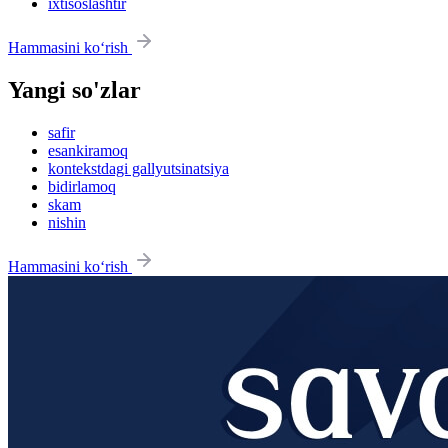
ixtisoslashtir
Hammasini ko‘rish
Yangi so'zlar
safir
esankiramoq
kontekstdagi gallyutsinatsiya
bidirlamoq
skam
nishin
Hammasini ko‘rish