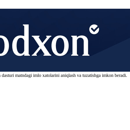
 dasturi matndagi imlo xatolarini aniqlash va tuzatishga imkon beradi.