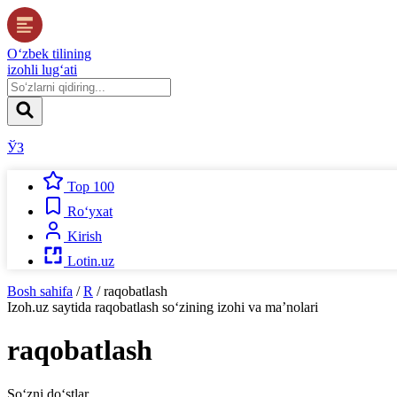
O‘zbek tilining
izohli lug‘ati
ЎЗ
Top 100
Ro‘yxat
Kirish
Lotin.uz
Bosh sahifa
/
R
/
raqobatlash
Izoh.uz
saytida
raqobatlash
so‘zining izohi va ma’nolari
raqobatlash
So‘zni do‘stlar