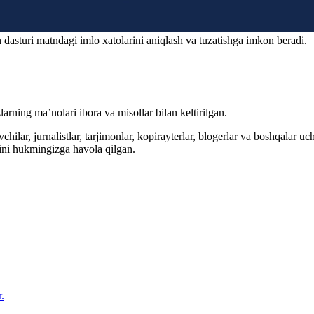
 dasturi matndagi imlo xatolarini aniqlash va tuzatishga imkon beradi.
arning ma’nolari ibora va misollar bilan keltirilgan.
hilar, jurnalistlar, tarjimonlar, kopirayterlar, blogerlar va boshqalar u
ini hukmingizga havola qilgan.
.