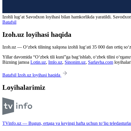
Izohli lugʻat
Savodxon
loyihasi bilan hamkorlikda yaratildi. Savodxon
Batafsil
Izoh.uz loyihasi haqida
Izoh.uz — O‘zbek tilining xalqona izohli lug‘ati 35 000 dan ortiq so‘zl
Yillar davomida “O‘zbek tili kuni”ga bag‘ishlab, o‘zbek tilini o‘rganuvc
Bizning jamoa
Lotin.uz
,
Imlo.uz
,
Sinonim.uz
,
Sarlavha.com
loyihalar
Batafsil Izoh.uz loyihasi haqida
Loyihalarimiz
TVinfo.uz — Bugun, ertaga va keyingi hafta uchun to‘liq teledasturlar