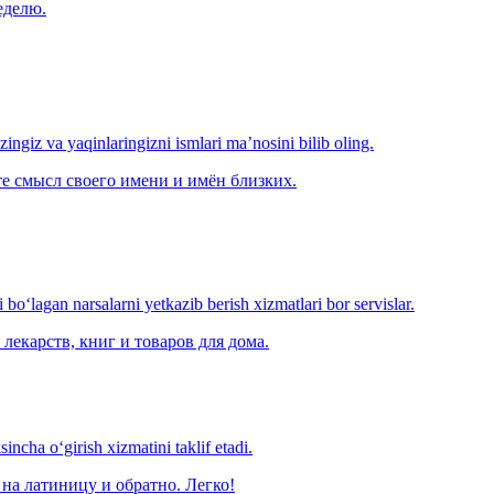
еделю.
‘zingiz va yaqinlaringizni ismlari ma’nosini bilib oling.
е смысл своего имени и имён близких.
o‘lagan narsalarni yetkazib berish xizmatlari bor servislar.
лекарств, книг и товаров для дома.
ncha o‘girish xizmatini taklif etadi.
на латиницу и обратно. Легко!