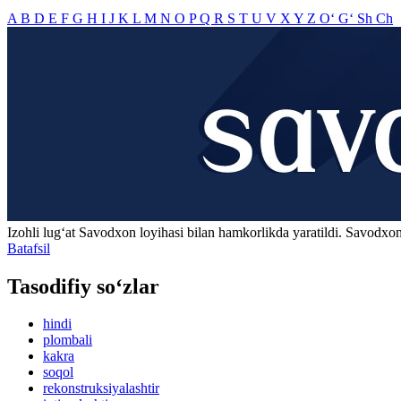
A
B
D
E
F
G
H
I
J
K
L
M
N
O
P
Q
R
S
T
U
V
X
Y
Z
O‘
G‘
Sh
Ch
Izohli lugʻat
Savodxon
loyihasi bilan hamkorlikda yaratildi. Savodxon
Batafsil
Tasodifiy so‘zlar
hindi
plombali
kakra
soqol
rekonstruksiyalashtir