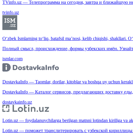
TVinfo.uz — Телепрограмма на сегодня, завтра и ближайшую н
tvinfo.uz
O‘zbek Ismlarning to‘liq, batafsil ma’nosi, kelib chiqishi, shakllari. O
Полный смысл, происхождение, формы узбекских имён. Узнайт
ismlar.com
DostavkaInfo — Taomlar, dorilar, kitoblar va boshqa uy uchun kerakli b
DostavkaInfo — Каталог сервисов, предлагающих доставку еды, 
dostavkainfo.uz
Lotin.uz — foydalanuvchilarga berilgan matnni lotindan kirillga va aksi
Lotin.uz — поможет транслитерировать с узбекской кириллицы 