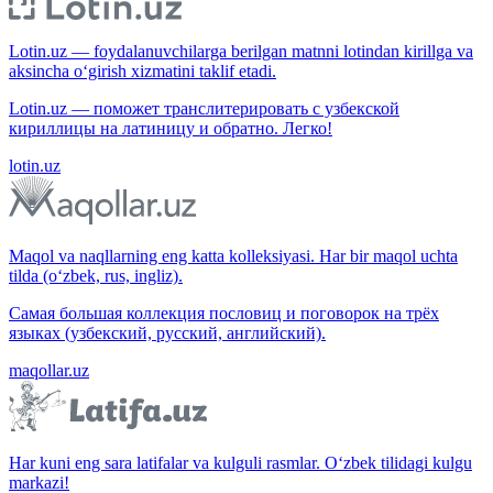
Lotin.uz — foydalanuvchilarga berilgan matnni lotindan kirillga va
aksincha o‘girish xizmatini taklif etadi.
Lotin.uz — поможет транслитерировать с узбекской
кириллицы на латиницу и обратно. Легко!
lotin.uz
Maqol va naqllarning eng katta kolleksiyasi. Har bir maqol uchta
tilda (o‘zbek, rus, ingliz).
Самая большая коллекция пословиц и поговорок на трёх
языках (узбекский, русский, английский).
maqollar.uz
Har kuni eng sara latifalar va kulguli rasmlar. O‘zbek tilidagi kulgu
markazi!