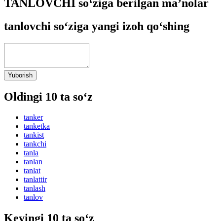
TANLOVCHI so‘ziga berilgan ma’nolar
tanlovchi so‘ziga yangi izoh qo‘shing
Yuborish
Oldingi 10 ta so‘z
tanker
tanketka
tankist
tankchi
tanla
tanlan
tanlat
tanlattir
tanlash
tanlov
Keyingi 10 ta so‘z