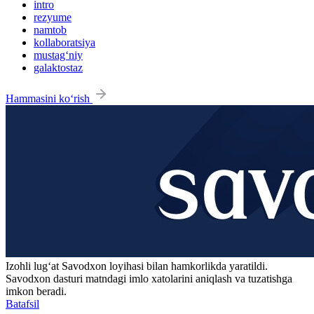
intro
rezyume
namtob
kollaboratsiya
mustag‘niy
galaktostaz
Hammasini ko‘rish
Izohli lugʻat
Savodxon
loyihasi bilan hamkorlikda yaratildi.
Savodxon dasturi matndagi imlo xatolarini aniqlash va tuzatishga
imkon beradi.
Batafsil