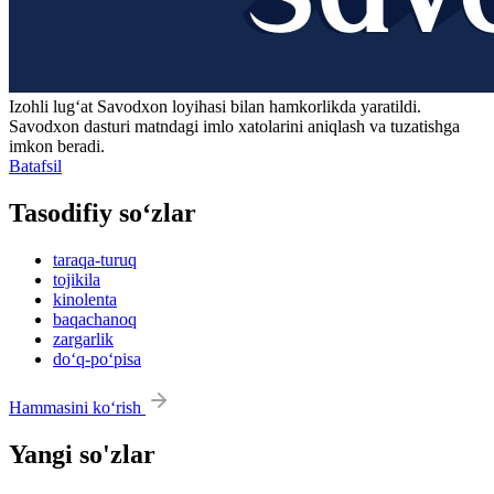
Izohli lugʻat
Savodxon
loyihasi bilan hamkorlikda yaratildi.
Savodxon dasturi matndagi imlo xatolarini aniqlash va tuzatishga
imkon beradi.
Batafsil
Tasodifiy so‘zlar
taraqa-turuq
tojikila
kinolenta
baqachanoq
zargarlik
do‘q-po‘pisa
Hammasini ko‘rish
Yangi so'zlar