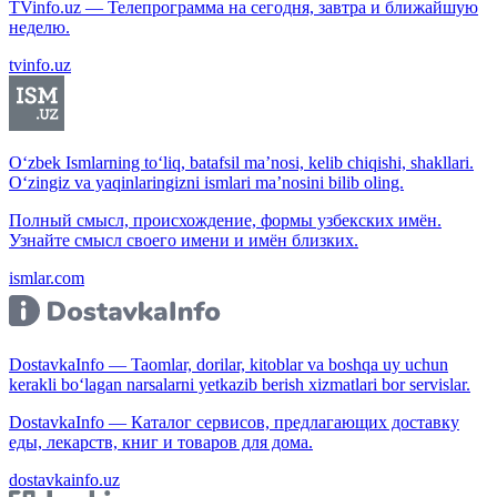
TVinfo.uz — Телепрограмма на сегодня, завтра и ближайшую
неделю.
tvinfo.uz
O‘zbek Ismlarning to‘liq, batafsil ma’nosi, kelib chiqishi, shakllari.
O‘zingiz va yaqinlaringizni ismlari ma’nosini bilib oling.
Полный смысл, происхождение, формы узбекских имён.
Узнайте смысл своего имени и имён близких.
ismlar.com
DostavkaInfo — Taomlar, dorilar, kitoblar va boshqa uy uchun
kerakli bo‘lagan narsalarni yetkazib berish xizmatlari bor servislar.
DostavkaInfo — Каталог сервисов, предлагающих доставку
еды, лекарств, книг и товаров для дома.
dostavkainfo.uz