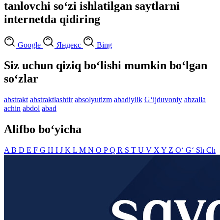
tanlovchi so‘zi ishlatilgan saytlarni
internetda qidiring
Google
Яндекс
Bing
Siz uchun qiziq bo‘lishi mumkin bo‘lgan
so‘zlar
abstrakt
abstraktlashtir
absolyutizm
abadiylik
G‘ijduvoniy
abzalla
achin
abdol
abad
Alifbo bo‘yicha
A
B
D
E
F
G
H
I
J
K
L
M
N
O
P
Q
R
S
T
U
V
X
Y
Z
O‘
G‘
Sh
Ch