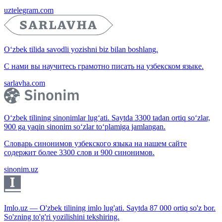
uztelegram.com
O‘zbek tilida savodli yozishni biz bilan boshlang.
С нами вы научитесь грамотно писать на узбекском языке.
sarlavha.com
O‘zbek tilining sinonimlar lug‘ati. Saytda 3300 tadan ortiq so‘zlar,
900 ga yaqin sinonim so‘zlar to‘plamiga jamlangan.
Словарь синонимов узбекского языка на нашем сайте
содержит более 3300 слов и 900 синонимов.
sinonim.uz
Imlo.uz — O'zbek tilining imlo lug'ati. Saytda 87 000 ortiq so'z bor.
So'zning to'g'ri yozilishini tekshiring.