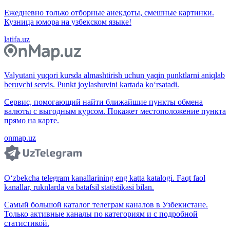
Ежедневно только отборные анекдоты, смешные картинки.
Кузница юмора на узбекском языке!
latifa.uz
Valyutani yuqori kursda almashtirish uchun yaqin punktlarni aniqlab
beruvchi servis. Punkt joylashuvini kartada ko‘rsatadi.
Сервис, помогающий найти ближайшие пункты обмена
валюты с выгодным курсом. Покажет местоположение пункта
прямо на карте.
onmap.uz
O‘zbekcha telegram kanallarining eng katta katalogi. Faqt faol
kanallar, ruknlarda va batafsil statistikasi bilan.
Самый большой каталог телеграм каналов в Узбекистане.
Только активные каналы по категориям и с подробной
статистикой.