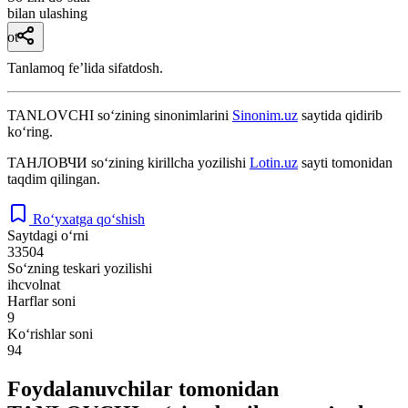
bilan ulashing
ot
Tanlamoq feʼlida sifatdosh.
TANLOVCHI
so‘zining sinonimlarini
Sinonim.uz
saytida qidirib
ko‘ring.
ТАНЛОВЧИ
so‘zining kirillcha yozilishi
Lotin.uz
sayti tomonidan
taqdim qilingan.
Ro‘yxatga qo‘shish
Saytdagi o‘rni
33504
So‘zning teskari yozilishi
ihcvolnat
Harflar soni
9
Ko‘rishlar soni
94
Foydalanuvchilar tomonidan