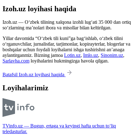
Izoh.uz loyihasi haqida
Izoh.uz — O‘zbek tilining xalqona izohli lug‘ati 35 000 dan ortiq
so‘zlarning ma’nolari ibora va misollar bilan keltirilgan.
Yillar davomida “O‘zbek tili kuni”ga bag‘ishlab, o‘zbek tilini
o‘rganuvchilar, jurnalistlar, tarjimonlar, kopirayterlar, blogerlar va
boshqalar uchun foydali loyihalarni ishga tushirishni an’anaga
aylantirganmiz. Bizning jamoa
Lotin.uz
,
Imlo.uz
,
Sinonim.uz
,
Sarlavha.com
loyihalarini hukmingizga havola qilgan.
Batafsil Izoh.uz loyihasi haqida
Loyihalarimiz
TVinfo.uz — Bugun, ertaga va keyingi hafta uchun to‘liq
teledasturlar.