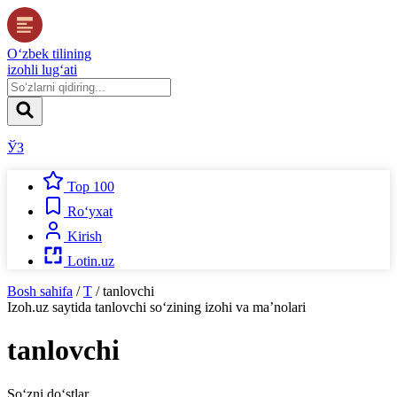
O‘zbek tilining
izohli lug‘ati
ЎЗ
Top 100
Ro‘yxat
Kirish
Lotin.uz
Bosh sahifa
/
T
/
tanlovchi
Izoh.uz
saytida
tanlovchi
so‘zining izohi va ma’nolari
tanlovchi
So‘zni do‘stlar