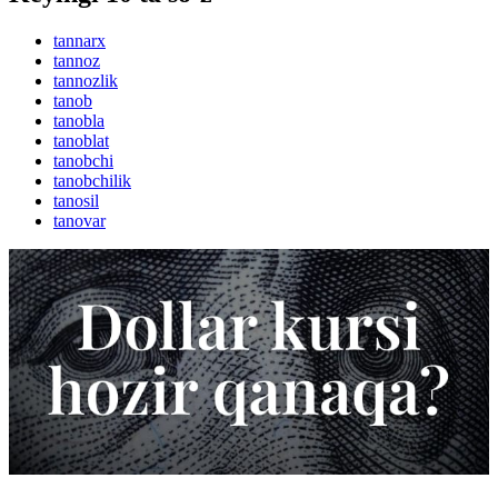
tannarx
tannoz
tannozlik
tanob
tanobla
tanoblat
tanobchi
tanobchilik
tanosil
tanovar