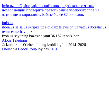
Imlo.uz — Орфографический словарь узбекского языка
позволяющий проверить правописание узбекских слов на
латинице и кириллице. В базе более 87 000 слов.
imlo.uz
ibora.uz
salsa.uz
skripka.uz
slovo.uz
television.uz
vatt.uz
iboralar.uz
resumes.uz
havo.uz
Izoh.uz saytining bazasida jami
36 162
ta so‘z bor
Aloqa
Telegram
© Izoh.uz — O‘zbek tilining izohli lug‘ati, 2014–2026
Obuna
va
GoodGroup
loyihasi.
18+