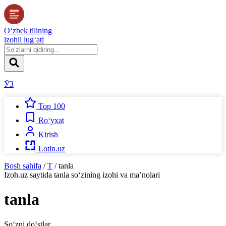
O‘zbek tilining
izohli lug‘ati
ЎЗ
Top 100
Ro‘yxat
Kirish
Lotin.uz
Bosh sahifa
/
T
/
tanla
Izoh.uz
saytida
tanla
so‘zining izohi va ma’nolari
tanla
So‘zni do‘stlar