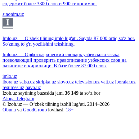
содержит более 3300 слов и 900 синонимов.
sinonim.uz
Imlo.uz — O'zbek tilining imlo lug'ati. Saytda 87 000 ortiq so'z bor.
So'zning to'g'ri yozilishini tekshiring.
Imlo.uz — Орфографический словарь узбекского языка
позволяющий проверить правописание узбекских слов на
латинице и кириллице. В базе более 87 000 слов.
imlo.uz
ibora.uz
salsa.uz
skripka.uz
slovo.uz
television.uz
vatt.uz
iboralar.uz
resumes.uz
havo.uz
Izoh.uz saytining bazasida jami
36 149
ta so‘z bor
Aloqa
Telegram
© Izoh.uz — O‘zbek tilining izohli lug‘ati, 2014–2026
Obuna
va
GoodGroup
loyihasi.
18+