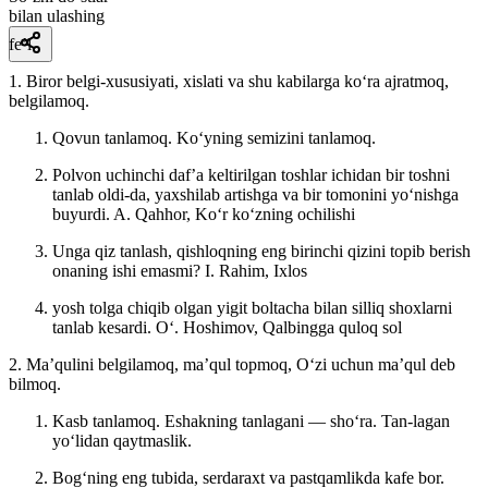
bilan ulashing
fe’l
1. Biror belgi-xususiyati, xislati va shu kabilarga koʻra ajratmoq,
belgilamoq.
Qovun tanlamoq. Koʻyning semizini tanlamoq.
Polvon uchinchi dafʼa keltirilgan toshlar ichidan bir toshni
tanlab oldi-da, yaxshilab artishga va bir tomonini yoʻnishga
buyurdi.
A. Qahhor, Koʻr koʻzning ochilishi
Unga qiz tanlash, qishloqning eng birinchi qizini topib berish
onaning ishi emasmi?
I. Rahim, Ixlos
yosh tolga chiqib olgan yigit boltacha bilan silliq shoxlarni
tanlab kesardi.
Oʻ. Hoshimov, Qalbingga quloq sol
2. Maʼqulini belgilamoq, maʼqul topmoq, Oʻzi uchun maʼqul deb
bilmoq.
Kasb tanlamoq. Eshakning tanlagani —
shoʻra. Tan-lagan
yoʻlidan qaytmaslik.
Bogʻning eng tubida, serdaraxt va pastqamlikda kafe bor.