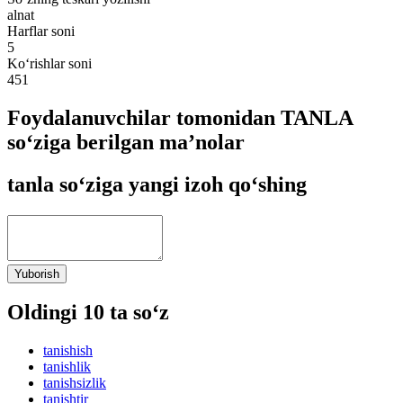
alnat
Harflar soni
5
Ko‘rishlar soni
451
Foydalanuvchilar tomonidan TANLA
so‘ziga berilgan ma’nolar
tanla so‘ziga yangi izoh qo‘shing
Yuborish
Oldingi 10 ta so‘z
tanishish
tanishlik
tanishsizlik
tanishtir