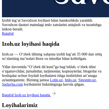
Izohli lugʻat
Savodxon
loyihasi bilan hamkorlikda yaratildi.
Savodxon dasturi matndagi imlo xatolarini aniqlash va tuzatishga
imkon beradi.
Batafsil
Izoh.uz loyihasi haqida
Izoh.uz — O‘zbek tilining xalqona izohli lug‘ati 35 000 dan ortiq
so‘zlarning ma’nolari ibora va misollar bilan keltirilgan.
Yillar davomida “O‘zbek tili kuni”ga bag‘ishlab, o‘zbek tilini
o‘rganuvchilar, jurnalistlar, tarjimonlar, kopirayterlar, blogerlar va
boshqalar uchun foydali loyihalarni ishga tushirishni an’anaga
aylantirganmiz. Bizning jamoa
Lotin.uz
,
Imlo.uz
,
Sinonim.uz
,
Sarlavha.com
loyihalarini hukmingizga havola qilgan.
Batafsil Izoh.uz loyihasi haqida
Loyihalarimiz