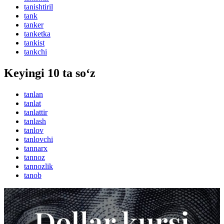
tanishtiril
tank
tanker
tanketka
tankist
tankchi
Keyingi 10 ta so‘z
tanlan
tanlat
tanlattir
tanlash
tanlov
tanlovchi
tannarx
tannoz
tannozlik
tanob