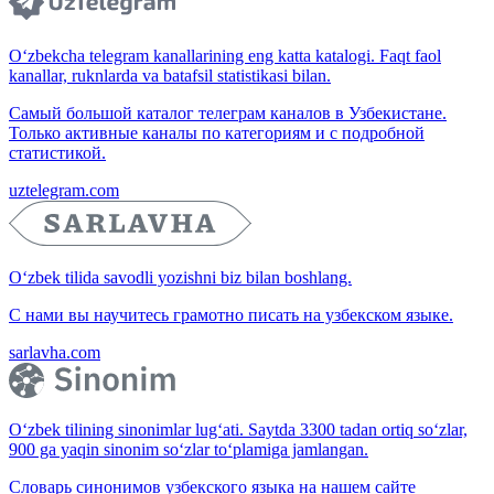
O‘zbekcha telegram kanallarining eng katta katalogi. Faqt faol
kanallar, ruknlarda va batafsil statistikasi bilan.
Самый большой каталог телеграм каналов в Узбекистане.
Только активные каналы по категориям и с подробной
статистикой.
uztelegram.com
O‘zbek tilida savodli yozishni biz bilan boshlang.
С нами вы научитесь грамотно писать на узбекском языке.
sarlavha.com
O‘zbek tilining sinonimlar lug‘ati. Saytda 3300 tadan ortiq so‘zlar,
900 ga yaqin sinonim so‘zlar to‘plamiga jamlangan.
Словарь синонимов узбекского языка на нашем сайте