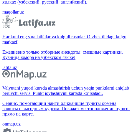
языках (узбекский, русский, английский).
maqollar.uz
Har kuni eng sara latifalar va kulguli rasmlar. O‘zbek tilidagi kulgu
markazi!
Ежедневно только отборные анекдоты, смешные картинки.
Кузница юмора на узбекском языке!
latifa.uz
Valyutani yuqori kursda almashtirish uchun yaqin punktlarni aniqlab
beruvchi servis. Punkt joylashuvini kartada ko‘rsatadi.
Сервис, помогающий найти ближайшие пункты обмена
валюты с выгодным курсом. Покажет местоположение пункта
прямо на карте.
onmap.uz