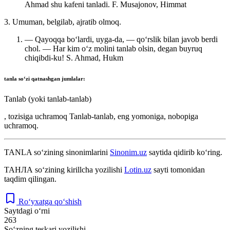
Ahmad shu kafeni tanladi.
F. Musajonov, Himmat
3. Umuman, belgilab, ajratib olmoq.
— Qayoqqa boʻlardi, uyga-da, — qoʻrslik bilan javob berdi
chol. — Har kim oʻz molini tanlab olsin, degan buyruq
chiqibdi-ku!
S. Ahmad, Hukm
tanla
soʻzi qatnashgan jumlalar:
Tanlab (yoki tanlab-tanlab)
, tozisiga uchramoq Tanlab-tanlab, eng yomoniga, nobopiga
uchramoq.
TANLA
so‘zining sinonimlarini
Sinonim.uz
saytida qidirib ko‘ring.
ТАНЛА
so‘zining kirillcha yozilishi
Lotin.uz
sayti tomonidan
taqdim qilingan.
Ro‘yxatga qo‘shish
Saytdagi o‘rni
263
So‘zning teskari yozilishi