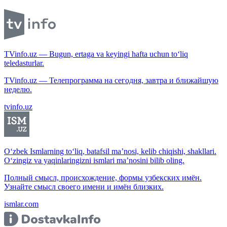
TVinfo.uz — Bugun, ertaga va keyingi hafta uchun to‘liq
teledasturlar.
TVinfo.uz — Телепрограмма на сегодня, завтра и ближайшую
неделю.
tvinfo.uz
O‘zbek Ismlarning to‘liq, batafsil ma’nosi, kelib chiqishi, shakllari.
O‘zingiz va yaqinlaringizni ismlari ma’nosini bilib oling.
Полный смысл, происхождение, формы узбекских имён.
Узнайте смысл своего имени и имён близких.
ismlar.com