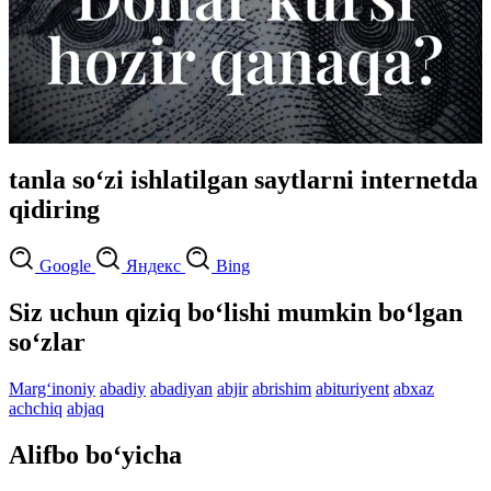
tanla so‘zi ishlatilgan saytlarni internetda
qidiring
Google
Яндекс
Bing
Siz uchun qiziq bo‘lishi mumkin bo‘lgan
so‘zlar
Marg‘inoniy
abadiy
abadiyan
abjir
abrishim
abituriyent
abxaz
achchiq
abjaq
Alifbo bo‘yicha