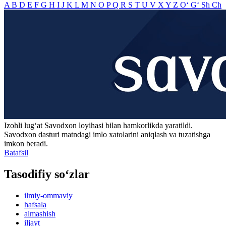
A
B
D
E
F
G
H
I
J
K
L
M
N
O
P
Q
R
S
T
U
V
X
Y
Z
O‘
G‘
Sh
Ch
Izohli lugʻat
Savodxon
loyihasi bilan hamkorlikda yaratildi.
Savodxon dasturi matndagi imlo xatolarini aniqlash va tuzatishga
imkon beradi.
Batafsil
Tasodifiy so‘zlar
ilmiy-ommaviy
hafsala
almashish
iljayt