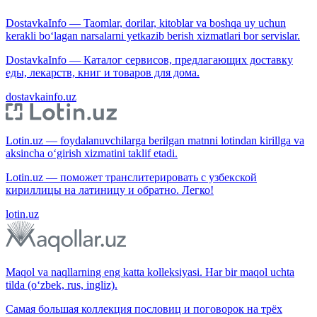
DostavkaInfo — Taomlar, dorilar, kitoblar va boshqa uy uchun
kerakli bo‘lagan narsalarni yetkazib berish xizmatlari bor servislar.
DostavkaInfo — Каталог сервисов, предлагающих доставку
еды, лекарств, книг и товаров для дома.
dostavkainfo.uz
Lotin.uz — foydalanuvchilarga berilgan matnni lotindan kirillga va
aksincha o‘girish xizmatini taklif etadi.
Lotin.uz — поможет транслитерировать с узбекской
кириллицы на латиницу и обратно. Легко!
lotin.uz
Maqol va naqllarning eng katta kolleksiyasi. Har bir maqol uchta
tilda (o‘zbek, rus, ingliz).
Самая большая коллекция пословиц и поговорок на трёх