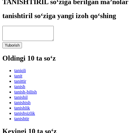
TANISHTIRIL so‘ziga berilgan ma’nolar
tanishtiril so‘ziga yangi izoh qo‘shing
Yuborish
Oldingi 10 ta so‘z
taniqli
tanit
tanittir
tanish
tanish-bilish
tanishil
tanishish
tanishlik
tanishsizlik
tanishtir
Keyingi 10 ta so‘z