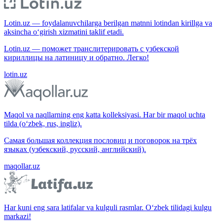
Lotin.uz — foydalanuvchilarga berilgan matnni lotindan kirillga va
aksincha o‘girish xizmatini taklif etadi.
Lotin.uz — поможет транслитерировать с узбекской
кириллицы на латиницу и обратно. Легко!
lotin.uz
Maqol va naqllarning eng katta kolleksiyasi. Har bir maqol uchta
tilda (o‘zbek, rus, ingliz).
Самая большая коллекция пословиц и поговорок на трёх
языках (узбекский, русский, английский).
maqollar.uz
Har kuni eng sara latifalar va kulguli rasmlar. O‘zbek tilidagi kulgu
markazi!