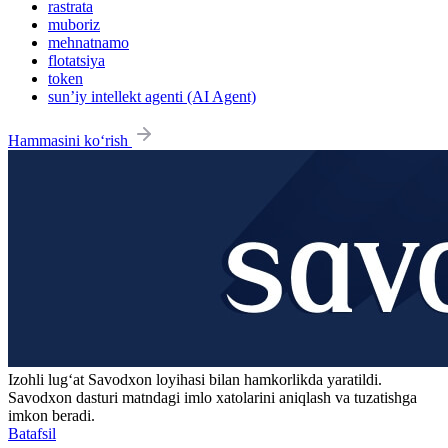
rastrata
muboriz
mehnatnamo
flotatsiya
token
sun’iy intellekt agenti (AI Agent)
Hammasini ko‘rish
Izohli lugʻat
Savodxon
loyihasi bilan hamkorlikda yaratildi.
Savodxon dasturi matndagi imlo xatolarini aniqlash va tuzatishga
imkon beradi.
Batafsil