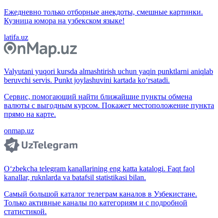
Ежедневно только отборные анекдоты, смешные картинки.
Кузница юмора на узбекском языке!
latifa.uz
Valyutani yuqori kursda almashtirish uchun yaqin punktlarni aniqlab
beruvchi servis. Punkt joylashuvini kartada ko‘rsatadi.
Сервис, помогающий найти ближайшие пункты обмена
валюты с выгодным курсом. Покажет местоположение пункта
прямо на карте.
onmap.uz
O‘zbekcha telegram kanallarining eng katta katalogi. Faqt faol
kanallar, ruknlarda va batafsil statistikasi bilan.
Самый большой каталог телеграм каналов в Узбекистане.
Только активные каналы по категориям и с подробной
статистикой.