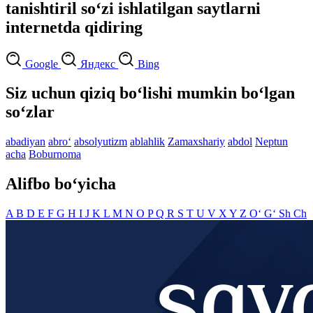
tanishtiril so‘zi ishlatilgan saytlarni
internetda qidiring
Google
Яндекс
Bing
Siz uchun qiziq bo‘lishi mumkin bo‘lgan
so‘zlar
abadiyan
abro‘
absolyutizm
ablahlik
Zamaxshariy
abdol
Neptun
acha
Boburnoma
Alifbo bo‘yicha
A
B
D
E
F
G
H
I
J
K
L
M
N
O
P
Q
R
S
T
U
V
X
Y
Z
O‘
G‘
Sh
Ch