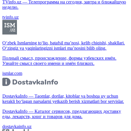
TVinfo.uz — Телепрограмма на сегодня, завтра и ближайшую
неделю.
tvinfo.uz
O‘zbek Ismlarning to‘liq, batafsil ma’nosi, kelib chiqishi, shakllari.
O‘zingiz va yaqinlaringizni ismlari ma’nosini bilib oling.
Полный смысл, происхождение, формы узбекских имён.
Узнайте смысл своего имени и имён близких.
ismlar.com
DostavkaInfo — Taomlar, dorilar, kitoblar va boshqa uy uchun
kerakli bo‘lagan narsalarni yetkazib berish xizmatlari bor servislar.
DostavkaInfo — Каталог сервисов, предлагающих доставку
еды, лекарств, книг и товаров для дома.
dostavkainfo.uz