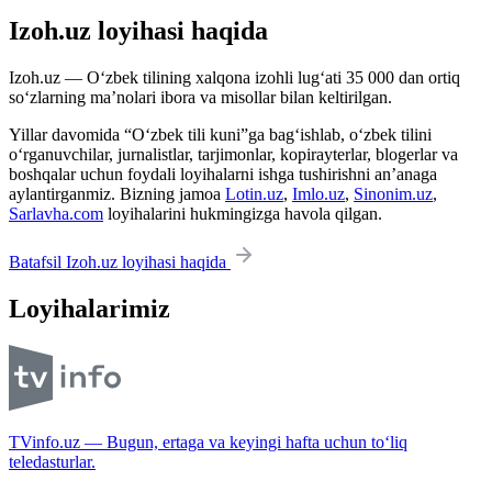
Izoh.uz loyihasi haqida
Izoh.uz — O‘zbek tilining xalqona izohli lug‘ati 35 000 dan ortiq
so‘zlarning ma’nolari ibora va misollar bilan keltirilgan.
Yillar davomida “O‘zbek tili kuni”ga bag‘ishlab, o‘zbek tilini
o‘rganuvchilar, jurnalistlar, tarjimonlar, kopirayterlar, blogerlar va
boshqalar uchun foydali loyihalarni ishga tushirishni an’anaga
aylantirganmiz. Bizning jamoa
Lotin.uz
,
Imlo.uz
,
Sinonim.uz
,
Sarlavha.com
loyihalarini hukmingizga havola qilgan.
Batafsil Izoh.uz loyihasi haqida
Loyihalarimiz
TVinfo.uz — Bugun, ertaga va keyingi hafta uchun to‘liq
teledasturlar.