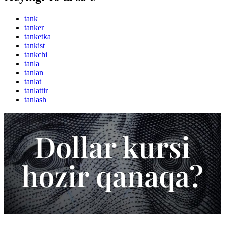
tank
tanker
tanketka
tankist
tankchi
tanla
tanlan
tanlat
tanlattir
tanlash