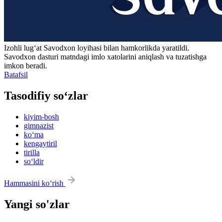
Izohli lugʻat
Savodxon
loyihasi bilan hamkorlikda yaratildi.
Savodxon dasturi matndagi imlo xatolarini aniqlash va tuzatishga
imkon beradi.
Batafsil
Tasodifiy so‘zlar
kiyim-bosh
gimnazist
ko‘ma
kengaytiril
tirilla
so‘ldir
Hammasini ko‘rish
Yangi so'zlar