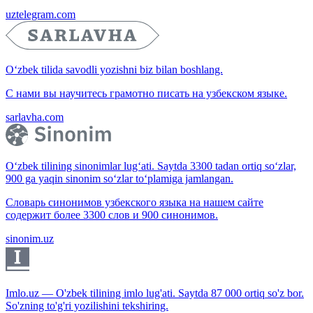
uztelegram.com
O‘zbek tilida savodli yozishni biz bilan boshlang.
С нами вы научитесь грамотно писать на узбекском языке.
sarlavha.com
O‘zbek tilining sinonimlar lug‘ati. Saytda 3300 tadan ortiq so‘zlar,
900 ga yaqin sinonim so‘zlar to‘plamiga jamlangan.
Словарь синонимов узбекского языка на нашем сайте
содержит более 3300 слов и 900 синонимов.
sinonim.uz
Imlo.uz — O'zbek tilining imlo lug'ati. Saytda 87 000 ortiq so'z bor.
So'zning to'g'ri yozilishini tekshiring.