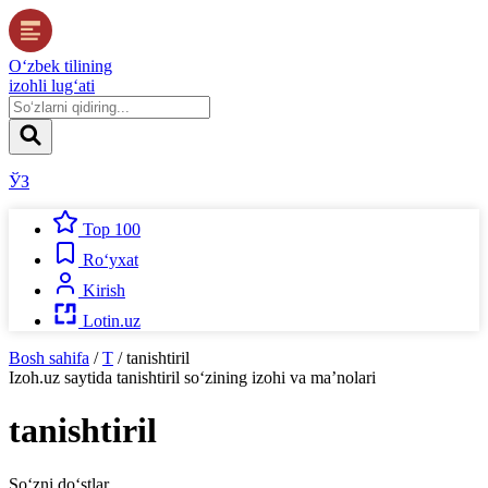
O‘zbek tilining
izohli lug‘ati
ЎЗ
Top 100
Ro‘yxat
Kirish
Lotin.uz
Bosh sahifa
/
T
/
tanishtiril
Izoh.uz
saytida
tanishtiril
so‘zining izohi va ma’nolari
tanishtiril
So‘zni do‘stlar