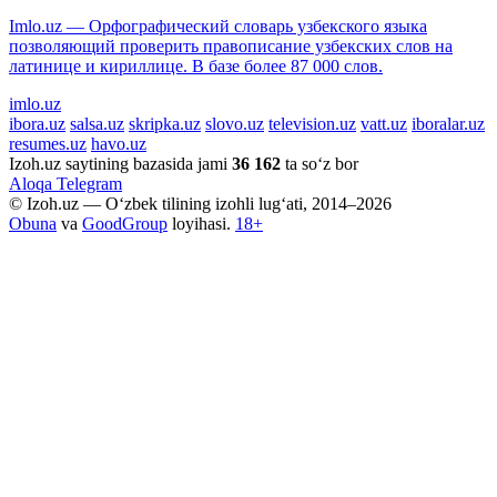
Imlo.uz — Орфографический словарь узбекского языка
позволяющий проверить правописание узбекских слов на
латинице и кириллице. В базе более 87 000 слов.
imlo.uz
ibora.uz
salsa.uz
skripka.uz
slovo.uz
television.uz
vatt.uz
iboralar.uz
resumes.uz
havo.uz
Izoh.uz saytining bazasida jami
36 162
ta so‘z bor
Aloqa
Telegram
© Izoh.uz — O‘zbek tilining izohli lug‘ati, 2014–2026
Obuna
va
GoodGroup
loyihasi.
18+