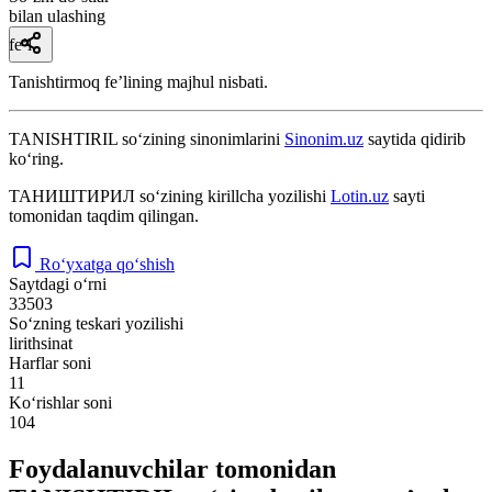
bilan ulashing
fe’l
Tanishtirmoq feʼlining majhul nisbati.
TANISHTIRIL
so‘zining sinonimlarini
Sinonim.uz
saytida qidirib
ko‘ring.
ТАНИШТИРИЛ
so‘zining kirillcha yozilishi
Lotin.uz
sayti
tomonidan taqdim qilingan.
Ro‘yxatga qo‘shish
Saytdagi o‘rni
33503
So‘zning teskari yozilishi
lirithsinat
Harflar soni
11
Ko‘rishlar soni
104
Foydalanuvchilar tomonidan