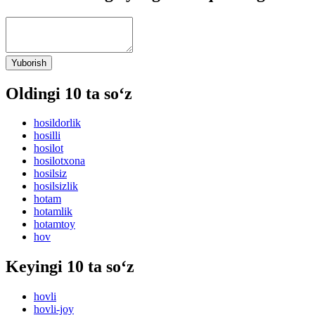
Yuborish
Oldingi 10 ta so‘z
hosildorlik
hosilli
hosilot
hosilotxona
hosilsiz
hosilsizlik
hotam
hotamlik
hotamtoy
hov
Keyingi 10 ta so‘z
hovli
hovli-joy