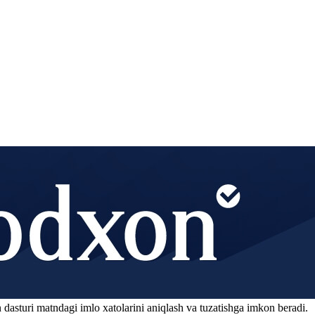
 dasturi matndagi imlo xatolarini aniqlash va tuzatishga imkon beradi.