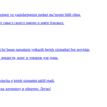
‘zingiz va yaqinlaringizni ismlari ma’nosini bilib oling.
е смысл своего имени и имён близких.
o‘lagan narsalarni yetkazib berish xizmatlari bor servislar.
лекарств, книг и товаров для дома.
ncha o‘girish xizmatini taklif etadi.
на латиницу и обратно. Легко!