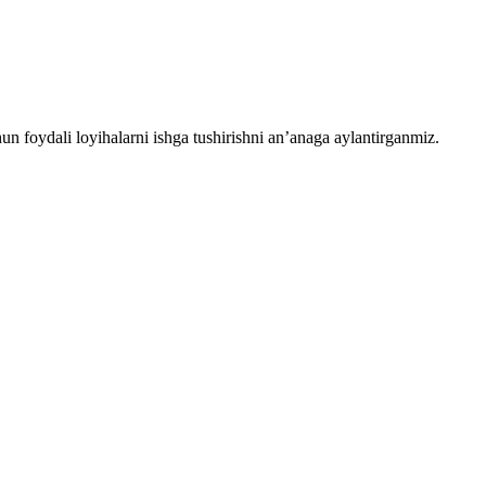
chun foydali loyihalarni ishga tushirishni an’anaga aylantirganmiz.