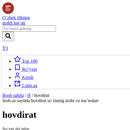
O‘zbek tilining
izohli lug‘ati
ЎЗ
Top 100
Ro‘yxat
Kirish
Lotin.uz
Bosh sahifa
/
H
/
hovdirat
Izoh.uz
saytida
hovdirat
so‘zining izohi va ma’nolari
hovdirat
So‘zni do‘stlar