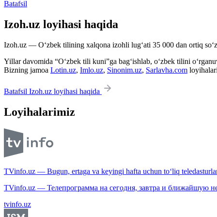
Batafsil
Izoh.uz loyihasi haqida
Izoh.uz — O‘zbek tilining xalqona izohli lug‘ati 35 000 dan ortiq so‘zl
Yillar davomida “O‘zbek tili kuni”ga bag‘ishlab, o‘zbek tilini o‘rganuvc
Bizning jamoa
Lotin.uz
,
Imlo.uz
,
Sinonim.uz
,
Sarlavha.com
loyihalar
Batafsil Izoh.uz loyihasi haqida
Loyihalarimiz
TVinfo.uz — Bugun, ertaga va keyingi hafta uchun to‘liq teledasturlar
TVinfo.uz — Телепрограмма на сегодня, завтра и ближайшую н
tvinfo.uz