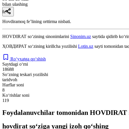
bilan ulashing
fe’l
Hovdiramoq feʼlining orttirma nisbati.
HOVDIRAT
so‘zining sinonimlarini
Sinonim.uz
saytida qidirib ko‘ri
ҲОВДИРАТ
so‘zining kirillcha yozilishi
Lotin.uz
sayti tomonidan ta
Ro‘yxatga qo‘shish
Saytdagi o‘rni
18688
So‘zning teskari yozilishi
taridvoh
Harflar soni
8
Ko‘rishlar soni
119
Foydalanuvchilar tomonidan HOVDIRAT so
hovdirat so‘ziga yangi izoh qo‘shing