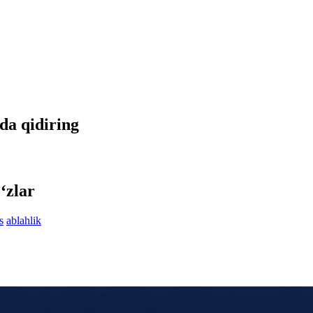
tda qidiring
‘zlar
s
ablahlik