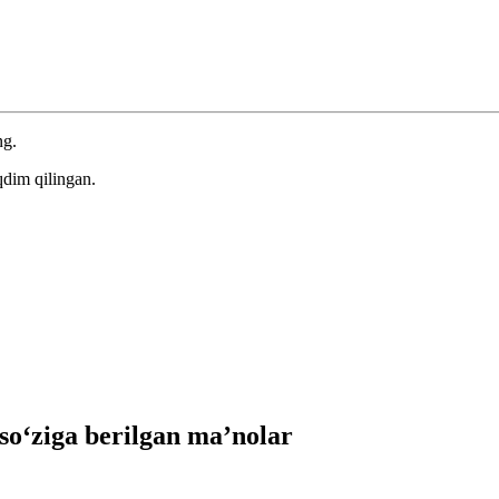
ng.
qdim qilingan.
‘ziga berilgan ma’nolar