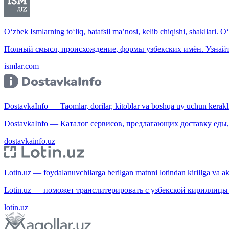
O‘zbek Ismlarning to‘liq, batafsil ma’nosi, kelib chiqishi, shakllari. O
Полный смысл, происхождение, формы узбекских имён. Узнайт
ismlar.com
DostavkaInfo — Taomlar, dorilar, kitoblar va boshqa uy uchun kerakli b
DostavkaInfo — Каталог сервисов, предлагающих доставку еды, 
dostavkainfo.uz
Lotin.uz — foydalanuvchilarga berilgan matnni lotindan kirillga va aksi
Lotin.uz — поможет транслитерировать с узбекской кириллицы 
lotin.uz