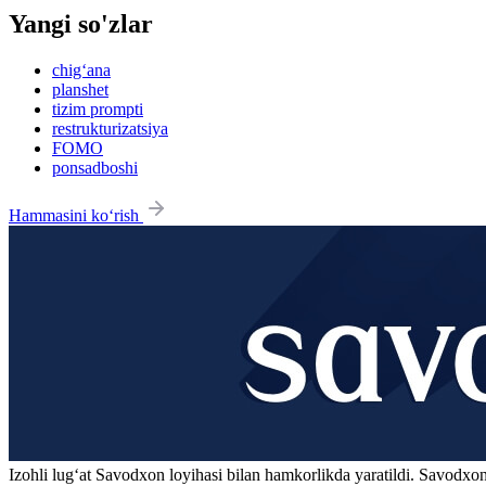
Yangi so'zlar
chig‘ana
planshet
tizim prompti
restrukturizatsiya
FOMO
ponsadboshi
Hammasini ko‘rish
Izohli lugʻat
Savodxon
loyihasi bilan hamkorlikda yaratildi. Savodxon