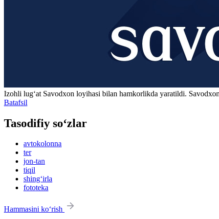
Izohli lugʻat
Savodxon
loyihasi bilan hamkorlikda yaratildi. Savodxon
Batafsil
Tasodifiy so‘zlar
avtokolonna
ter
jon-tan
tiqil
shing‘irla
fototeka
Hammasini ko‘rish