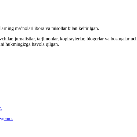
arning ma’nolari ibora va misollar bilan keltirilgan.
hilar, jurnalistlar, tarjimonlar, kopirayterlar, blogerlar va boshqalar u
ini hukmingizga havola qilgan.
.
еделю.