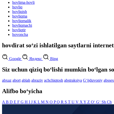
hovlima-hovli
hovliq
hovliqish
hovliqma
hovliqmalik
hovliqmachi
hovliqtir
hovoncha
hovdirat so‘zi ishlatilgan saytlarni interne
Google
Яндекс
Bing
Siz uchun qiziq bo‘lishi mumkin bo‘lgan so
abxaz
abort
ablah
abraziv
achchiqtosh
abstraksiya
G‘ijduvoniy
absses
Alifbo bo‘yicha
A
B
D
E
F
G
H
I
J
K
L
M
N
O
P
Q
R
S
T
U
V
X
Y
Z
O‘
G‘
Sh
Ch