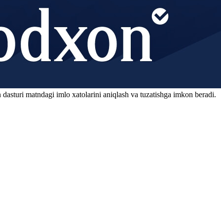
 dasturi matndagi imlo xatolarini aniqlash va tuzatishga imkon beradi.