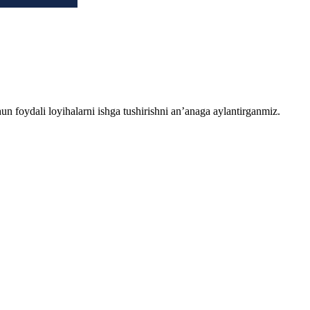
chun foydali loyihalarni ishga tushirishni an’anaga aylantirganmiz.