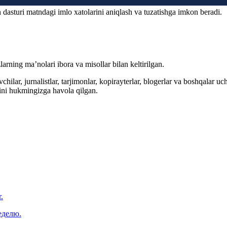
 dasturi matndagi imlo xatolarini aniqlash va tuzatishga imkon beradi.
arning ma’nolari ibora va misollar bilan keltirilgan.
hilar, jurnalistlar, tarjimonlar, kopirayterlar, blogerlar va boshqalar u
ini hukmingizga havola qilgan.
.
еделю.