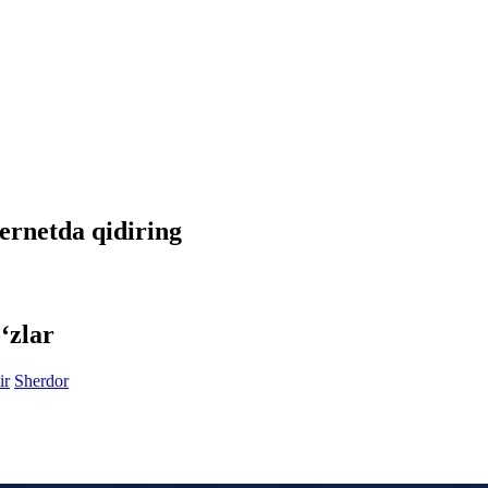
ternetda qidiring
‘zlar
ir
Sherdor