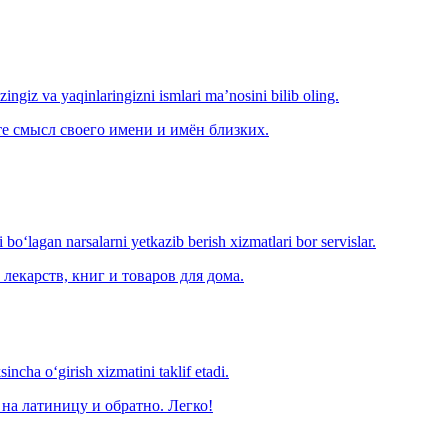
‘zingiz va yaqinlaringizni ismlari ma’nosini bilib oling.
е смысл своего имени и имён близких.
o‘lagan narsalarni yetkazib berish xizmatlari bor servislar.
лекарств, книг и товаров для дома.
ncha o‘girish xizmatini taklif etadi.
на латиницу и обратно. Легко!