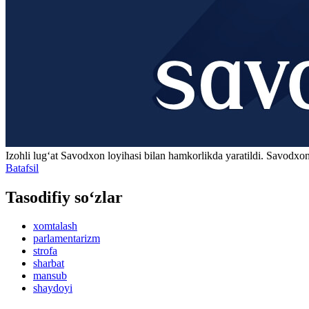
Izohli lugʻat
Savodxon
loyihasi bilan hamkorlikda yaratildi. Savodxon
Batafsil
Tasodifiy so‘zlar
xomtalash
parlamentarizm
strofa
sharbat
mansub
shaydoyi