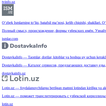
tvinfo.uz
O‘zbek Ismlarning to‘liq, batafsil ma’nosi, kelib chiqishi, shakllari. O
Полный смысл, происхождение, формы узбекских имён. Узнайт
ismlar.com
DostavkaInfo — Taomlar, dorilar, kitoblar va boshqa uy uchun kerakli b
DostavkaInfo — Каталог сервисов, предлагающих доставку еды, 
dostavkainfo.uz
Lotin.uz — foydalanuvchilarga berilgan matnni lotindan kirillga va aksi
Lotin.uz — поможет транслитерировать с узбекской кириллицы 
lotin.uz