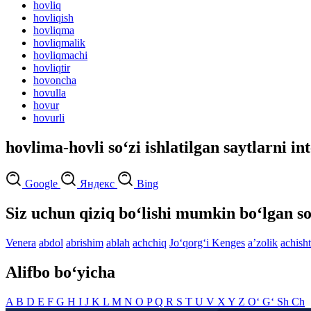
hovliq
hovliqish
hovliqma
hovliqmalik
hovliqmachi
hovliqtir
hovoncha
hovulla
hovur
hovurli
hovlima-hovli so‘zi ishlatilgan saytlarni in
Google
Яндекс
Bing
Siz uchun qiziq bo‘lishi mumkin bo‘lgan so
Venera
abdol
abrishim
ablah
achchiq
Jo‘qorg‘i Kenges
aʼzolik
achisht
Alifbo bo‘yicha
A
B
D
E
F
G
H
I
J
K
L
M
N
O
P
Q
R
S
T
U
V
X
Y
Z
O‘
G‘
Sh
Ch