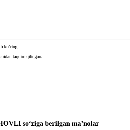
ib ko‘ring.
onidan taqdim qilingan.
VLI so‘ziga berilgan ma’nolar