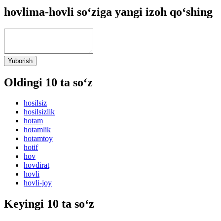
hovlima-hovli so‘ziga yangi izoh qo‘shing
Yuborish
Oldingi 10 ta so‘z
hosilsiz
hosilsizlik
hotam
hotamlik
hotamtoy
hotif
hov
hovdirat
hovli
hovli-joy
Keyingi 10 ta so‘z