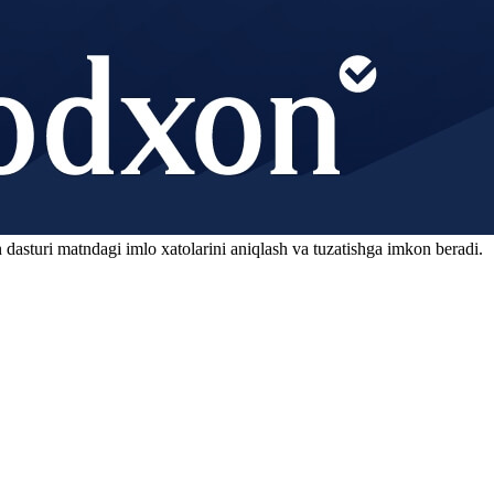
 dasturi matndagi imlo xatolarini aniqlash va tuzatishga imkon beradi.