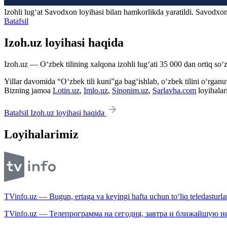
Izohli lugʻat
Savodxon
loyihasi bilan hamkorlikda yaratildi. Savodxon
Batafsil
Izoh.uz loyihasi haqida
Izoh.uz — O‘zbek tilining xalqona izohli lug‘ati 35 000 dan ortiq so‘zl
Yillar davomida “O‘zbek tili kuni”ga bag‘ishlab, o‘zbek tilini o‘rganuvc
Bizning jamoa
Lotin.uz
,
Imlo.uz
,
Sinonim.uz
,
Sarlavha.com
loyihalar
Batafsil Izoh.uz loyihasi haqida
Loyihalarimiz
TVinfo.uz — Bugun, ertaga va keyingi hafta uchun to‘liq teledasturlar
TVinfo.uz — Телепрограмма на сегодня, завтра и ближайшую н