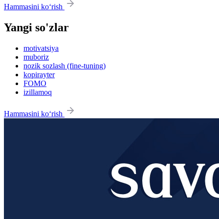
Hammasini ko‘rish
Yangi so'zlar
motivatsiya
muboriz
nozik sozlash (fine-tuning)
kopirayter
FOMO
izillamoq
Hammasini ko‘rish