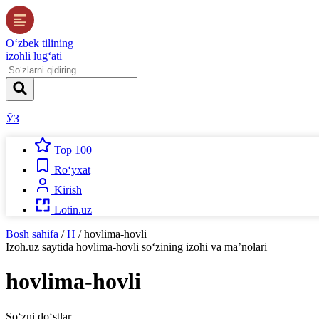
O‘zbek tilining
izohli lug‘ati
ЎЗ
Top 100
Ro‘yxat
Kirish
Lotin.uz
Bosh sahifa
/
H
/
hovlima-hovli
Izoh.uz
saytida
hovlima-hovli
so‘zining izohi va ma’nolari
hovlima-hovli
So‘zni do‘stlar