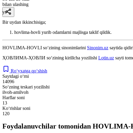
bilan ulashing
ys
Bir uydan ikkinchisiga;
hovlima-hovli yurib odamlarni majlisga taklif qildik.
HOVLIMA-HOVLI
so‘zining sinonimlarini
Sinonim.uz
saytida qidir
ҲОВЛИМА-ҲОВЛИ
so‘zining kirillcha yozilishi
Lotin.uz
sayti tom
Ro‘yxatga qo‘shish
Saytdagi o‘rni
14096
So‘zning teskari yozilishi
ilvoh-amilvoh
Harflar soni
13
Ko‘rishlar soni
120
Foydalanuvchilar tomonidan HOVLIMA-HO