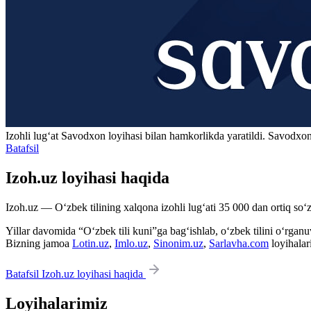
Izohli lugʻat
Savodxon
loyihasi bilan hamkorlikda yaratildi. Savodxon
Batafsil
Izoh.uz loyihasi haqida
Izoh.uz — O‘zbek tilining xalqona izohli lug‘ati 35 000 dan ortiq so‘zl
Yillar davomida “O‘zbek tili kuni”ga bag‘ishlab, o‘zbek tilini o‘rganuvc
Bizning jamoa
Lotin.uz
,
Imlo.uz
,
Sinonim.uz
,
Sarlavha.com
loyihalar
Batafsil Izoh.uz loyihasi haqida
Loyihalarimiz