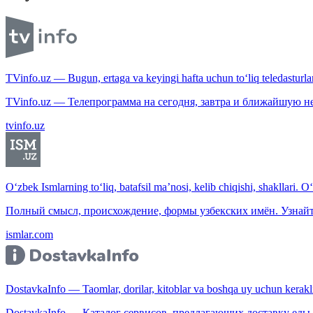
TVinfo.uz — Bugun, ertaga va keyingi hafta uchun to‘liq teledasturlar
TVinfo.uz — Телепрограмма на сегодня, завтра и ближайшую н
tvinfo.uz
O‘zbek Ismlarning to‘liq, batafsil ma’nosi, kelib chiqishi, shakllari. O
Полный смысл, происхождение, формы узбекских имён. Узнайт
ismlar.com
DostavkaInfo — Taomlar, dorilar, kitoblar va boshqa uy uchun kerakli b
DostavkaInfo — Каталог сервисов, предлагающих доставку еды, 