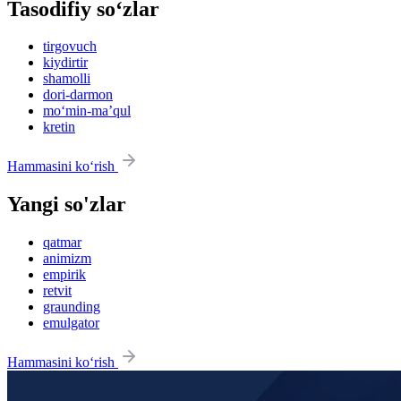
Tasodifiy so‘zlar
tirgovuch
kiydirtir
shamolli
dori-darmon
mo‘min-maʼqul
kretin
Hammasini ko‘rish
Yangi so'zlar
qatmar
animizm
empirik
retvit
graunding
emulgator
Hammasini ko‘rish