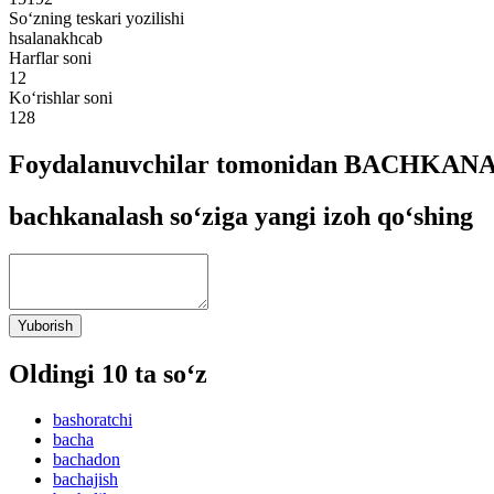
So‘zning teskari yozilishi
hsalanakhcab
Harflar soni
12
Ko‘rishlar soni
128
Foydalanuvchilar tomonidan BACHKANAL
bachkanalash so‘ziga yangi izoh qo‘shing
Yuborish
Oldingi 10 ta so‘z
bashoratchi
bacha
bachadon
bachajish