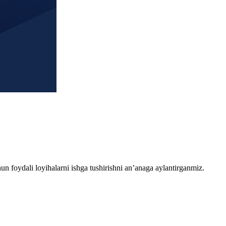
chun foydali loyihalarni ishga tushirishni an’anaga aylantirganmiz.