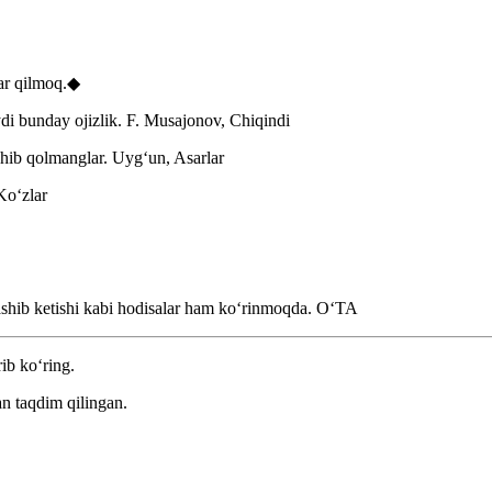
lar qilmoq.◆
di bunday ojizlik.
F. Musajonov, Chiqindi
shib qolmanglar.
Uygʻun, Asarlar
Koʻzlar
shib ketishi kabi hodisalar ham koʻrinmoqda.
OʻTA
rib ko‘ring.
n taqdim qilingan.