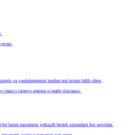
.
еделю.
‘zingiz va yaqinlaringizni ismlari ma’nosini bilib oling.
е смысл своего имени и имён близких.
o‘lagan narsalarni yetkazib berish xizmatlari bor servislar.
лекарств, книг и товаров для дома.