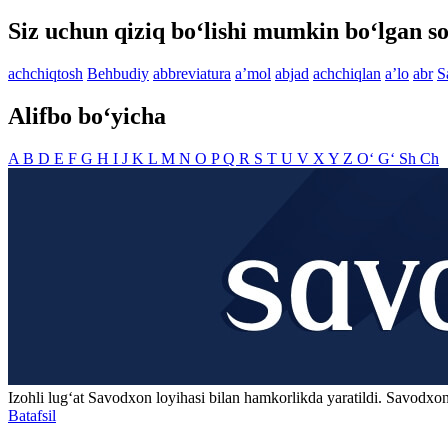
Siz uchun qiziq bo‘lishi mumkin bo‘lgan so
achchiqtosh
Behbudiy
abbreviatura
aʼmol
abjad
achchiqlan
aʼlo
abr
S
Alifbo bo‘yicha
A
B
D
E
F
G
H
I
J
K
L
M
N
O
P
Q
R
S
T
U
V
X
Y
Z
O‘
G‘
Sh
Ch
Izohli lugʻat
Savodxon
loyihasi bilan hamkorlikda yaratildi. Savodxon
Batafsil