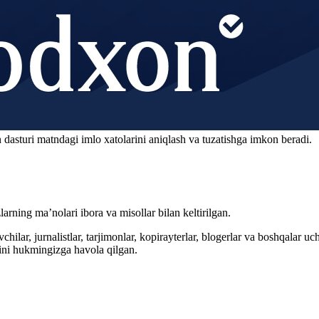
 dasturi matndagi imlo xatolarini aniqlash va tuzatishga imkon beradi.
arning ma’nolari ibora va misollar bilan keltirilgan.
hilar, jurnalistlar, tarjimonlar, kopirayterlar, blogerlar va boshqalar u
ini hukmingizga havola qilgan.