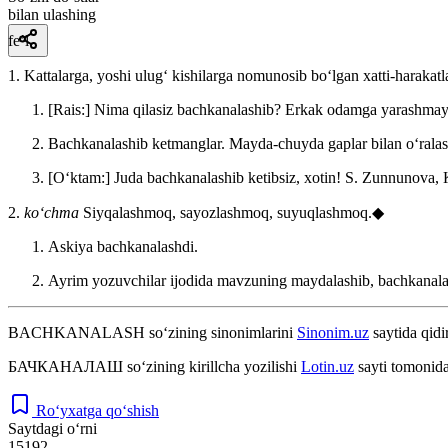
bilan ulashing
fe’l
1. Kattalarga, yoshi ulugʻ kishilarga nomunosib boʻlgan xatti-harakat
[Rais:] Nima qilasiz bachkanalashib? Erkak odamga yarashmay
Bachkanalashib ketmanglar. Mayda-chuyda gaplar bilan oʻrala
[Oʻktam:] Juda bachkanalashib ketibsiz, xotin!
S. Zunnunova, 
2.
koʻchma
Siyqalashmoq, sayozlashmoq, suyuqlashmoq.◆
Askiya bachkanalashdi.
Ayrim yozuvchilar ijodida mavzuning maydalashib, bachkanala
BACHKANALASH
so‘zining sinonimlarini
Sinonim.uz
saytida qidi
БАЧКАНАЛАШ
so‘zining kirillcha yozilishi
Lotin.uz
sayti tomonida
Ro‘yxatga qo‘shish
Saytdagi o‘rni
15192