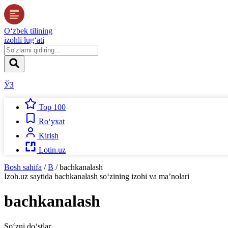
O‘zbek tilining
izohli lug‘ati
ЎЗ
Top 100
Ro‘yxat
Kirish
Lotin.uz
Bosh sahifa
/
B
/
bachkanalash
Izoh.uz
saytida
bachkanalash
so‘zining izohi va ma’nolari
bachkanalash
So‘zni do‘stlar