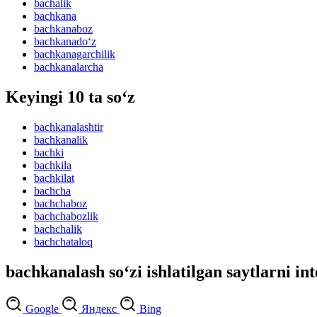
bachalik
bachkana
bachkanaboz
bachkanado‘z
bachkanagarchilik
bachkanalarcha
Keyingi 10 ta so‘z
bachkanalashtir
bachkanalik
bachki
bachkila
bachkilat
bachcha
bachchaboz
bachchabozlik
bachchalik
bachchataloq
bachkanalash so‘zi ishlatilgan saytlarni in
Google
Яндекс
Bing