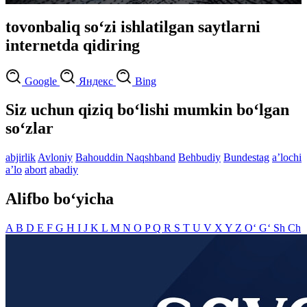
tovonbaliq so‘zi ishlatilgan saytlarni
internetda qidiring
Google
Яндекс
Bing
Siz uchun qiziq bo‘lishi mumkin bo‘lgan
so‘zlar
abjirlik
Avloniy
Bahouddin Naqshband
Behbudiy
Bundestag
aʼlochi
aʼlo
abort
abadiy
Alifbo bo‘yicha
A
B
D
E
F
G
H
I
J
K
L
M
N
O
P
Q
R
S
T
U
V
X
Y
Z
O‘
G‘
Sh
Ch