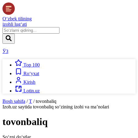
O‘zbek tilining
izohli lug‘ati
ЎЗ
Top 100
Ro‘yxat
Kirish
Lotin.uz
Bosh sahifa
/
T
/
tovonbaliq
Izoh.uz
saytida
tovonbaliq
so‘zining izohi va ma’nolari
tovonbaliq
So‘zni do‘stlar