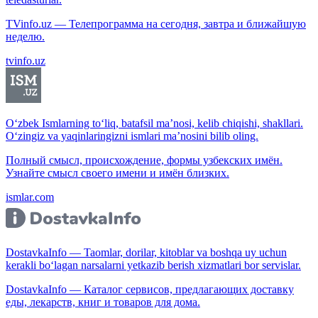
TVinfo.uz — Телепрограмма на сегодня, завтра и ближайшую
неделю.
tvinfo.uz
O‘zbek Ismlarning to‘liq, batafsil ma’nosi, kelib chiqishi, shakllari.
O‘zingiz va yaqinlaringizni ismlari ma’nosini bilib oling.
Полный смысл, происхождение, формы узбекских имён.
Узнайте смысл своего имени и имён близких.
ismlar.com
DostavkaInfo — Taomlar, dorilar, kitoblar va boshqa uy uchun
kerakli bo‘lagan narsalarni yetkazib berish xizmatlari bor servislar.
DostavkaInfo — Каталог сервисов, предлагающих доставку
еды, лекарств, книг и товаров для дома.