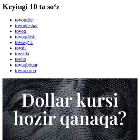
Keyingi 10 ta so‘z
tovondor
tovonteshar
tovoq
tovoqdosh
tovsag‘iz
tovsil
tovsilla
tovuq
tovuqboqar
tovuqxona