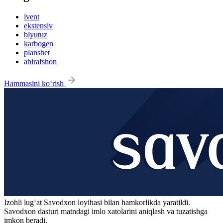
ivent
ekstensiv
blyutuz
karbogen
planshet
abirafshon
Hammasini ko‘rish
Izohli lugʻat
Savodxon
loyihasi bilan hamkorlikda yaratildi.
Savodxon dasturi matndagi imlo xatolarini aniqlash va tuzatishga
imkon beradi.