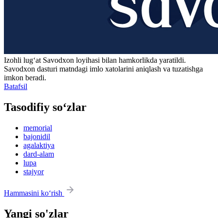
Izohli lugʻat
Savodxon
loyihasi bilan hamkorlikda yaratildi.
Savodxon dasturi matndagi imlo xatolarini aniqlash va tuzatishga
imkon beradi.
Batafsil
Tasodifiy so‘zlar
memorial
bajonidil
agalaktiya
dard-alam
lupa
stajyor
Hammasini ko‘rish
Yangi so'zlar