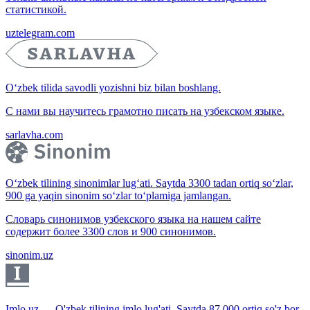
статистикой.
uztelegram.com
O‘zbek tilida savodli yozishni biz bilan boshlang.
С нами вы научитесь грамотно писать на узбекском языке.
sarlavha.com
O‘zbek tilining sinonimlar lug‘ati. Saytda 3300 tadan ortiq so‘zlar,
900 ga yaqin sinonim so‘zlar to‘plamiga jamlangan.
Словарь синонимов узбекского языка на нашем сайте
содержит более 3300 слов и 900 синонимов.
sinonim.uz
Imlo.uz — O'zbek tilining imlo lug'ati. Saytda 87 000 ortiq so'z bor.