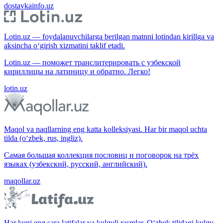
dostavkainfo.uz
Lotin.uz — foydalanuvchilarga berilgan matnni lotindan kirillga va
aksincha o‘girish xizmatini taklif etadi.
Lotin.uz — поможет транслитерировать с узбекской
кириллицы на латиницу и обратно. Легко!
lotin.uz
Maqol va naqllarning eng katta kolleksiyasi. Har bir maqol uchta
tilda (o‘zbek, rus, ingliz).
Самая большая коллекция пословиц и поговорок на трёх
языках (узбекский, русский, английский).
maqollar.uz
Har kuni eng sara latifalar va kulguli rasmlar. O‘zbek tilidagi kulgu