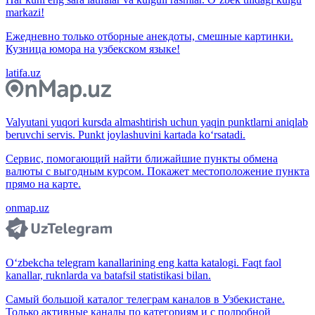
markazi!
Ежедневно только отборные анекдоты, смешные картинки.
Кузница юмора на узбекском языке!
latifa.uz
Valyutani yuqori kursda almashtirish uchun yaqin punktlarni aniqlab
beruvchi servis. Punkt joylashuvini kartada ko‘rsatadi.
Сервис, помогающий найти ближайшие пункты обмена
валюты с выгодным курсом. Покажет местоположение пункта
прямо на карте.
onmap.uz
O‘zbekcha telegram kanallarining eng katta katalogi. Faqt faol
kanallar, ruknlarda va batafsil statistikasi bilan.
Самый большой каталог телеграм каналов в Узбекистане.
Только активные каналы по категориям и с подробной