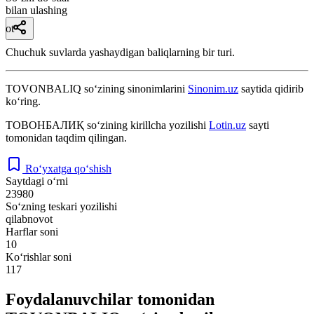
bilan ulashing
ot
Chuchuk suvlarda yashaydigan baliqlarning bir turi.
TOVONBALIQ
so‘zining sinonimlarini
Sinonim.uz
saytida qidirib
ko‘ring.
ТОВОНБАЛИҚ
so‘zining kirillcha yozilishi
Lotin.uz
sayti
tomonidan taqdim qilingan.
Ro‘yxatga qo‘shish
Saytdagi o‘rni
23980
So‘zning teskari yozilishi
qilabnovot
Harflar soni
10
Ko‘rishlar soni
117
Foydalanuvchilar tomonidan