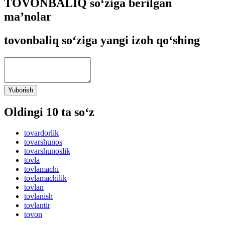
TOVONBALIQ so‘ziga berilgan
ma’nolar
tovonbaliq so‘ziga yangi izoh qo‘shing
Yuborish
Oldingi 10 ta so‘z
tovardorlik
tovarshunos
tovarshunoslik
tovla
tovlamachi
tovlamachilik
tovlan
tovlanish
tovlantir
tovon