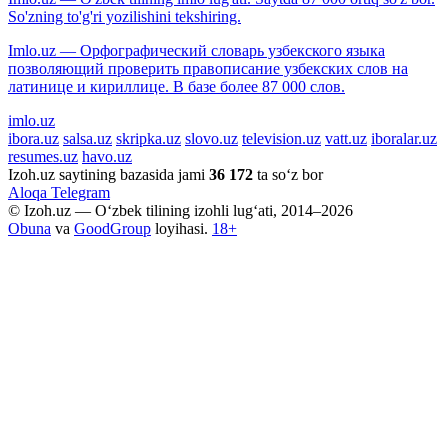
So'zning to'g'ri yozilishini tekshiring.
Imlo.uz — Орфографический словарь узбекского языка
позволяющий проверить правописание узбекских слов на
латинице и кириллице. В базе более 87 000 слов.
imlo.uz
ibora.uz
salsa.uz
skripka.uz
slovo.uz
television.uz
vatt.uz
iboralar.uz
resumes.uz
havo.uz
Izoh.uz saytining bazasida jami
36 172
ta so‘z bor
Aloqa
Telegram
© Izoh.uz — O‘zbek tilining izohli lug‘ati, 2014–2026
Obuna
va
GoodGroup
loyihasi.
18+