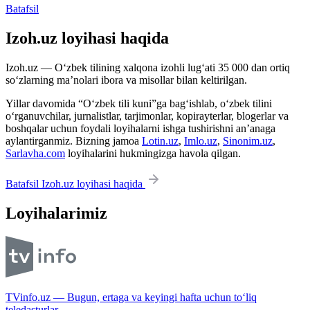
Batafsil
Izoh.uz loyihasi haqida
Izoh.uz — O‘zbek tilining xalqona izohli lug‘ati 35 000 dan ortiq
so‘zlarning ma’nolari ibora va misollar bilan keltirilgan.
Yillar davomida “O‘zbek tili kuni”ga bag‘ishlab, o‘zbek tilini
o‘rganuvchilar, jurnalistlar, tarjimonlar, kopirayterlar, blogerlar va
boshqalar uchun foydali loyihalarni ishga tushirishni an’anaga
aylantirganmiz. Bizning jamoa
Lotin.uz
,
Imlo.uz
,
Sinonim.uz
,
Sarlavha.com
loyihalarini hukmingizga havola qilgan.
Batafsil Izoh.uz loyihasi haqida
Loyihalarimiz
TVinfo.uz — Bugun, ertaga va keyingi hafta uchun to‘liq
teledasturlar.