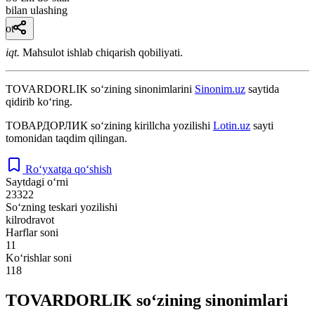
bilan ulashing
ot
iqt.
Mahsulot ishlab chiqarish qobiliyati.
TOVARDORLIK
so‘zining sinonimlarini
Sinonim.uz
saytida
qidirib ko‘ring.
ТОВАРДОРЛИК
so‘zining kirillcha yozilishi
Lotin.uz
sayti
tomonidan taqdim qilingan.
Ro‘yxatga qo‘shish
Saytdagi o‘rni
23322
So‘zning teskari yozilishi
kilrodravot
Harflar soni
11
Ko‘rishlar soni
118
TOVARDORLIK so‘zining sinonimlari