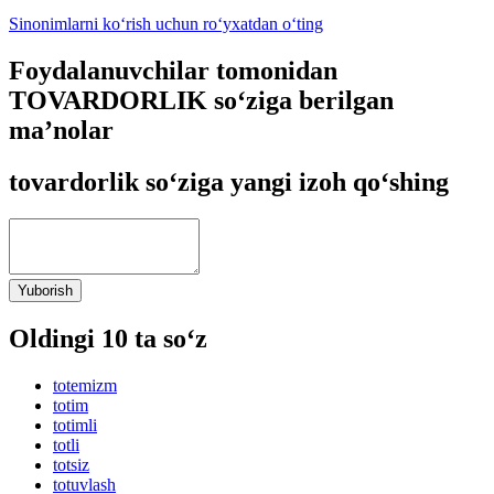
Sinonimlarni ko‘rish uchun ro‘yxatdan o‘ting
Foydalanuvchilar tomonidan
TOVARDORLIK so‘ziga berilgan
ma’nolar
tovardorlik so‘ziga yangi izoh qo‘shing
Yuborish
Oldingi 10 ta so‘z
totemizm
totim
totimli
totli
totsiz
totuvlash