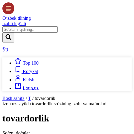
O‘zbek tilining
izohli lug‘ati
ЎЗ
Top 100
Ro‘yxat
Kirish
Lotin.uz
Bosh sahifa
/
T
/
tovardorlik
Izoh.uz
saytida
tovardorlik
so‘zining izohi va ma’nolari
tovardorlik
So‘zni do‘stlar