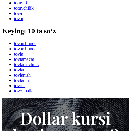
totuvlik
totuvchilik
tova
tovar
Keyingi 10 ta so‘z
tovarshunos
tovarshunoslik
tovla
tovlamachi
tovlamachilik
tovlan
tovlanish
tovlantir
tovon
tovonbaliq