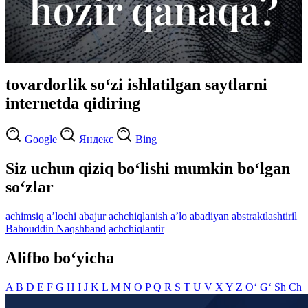
tovardorlik so‘zi ishlatilgan saytlarni
internetda qidiring
Google
Яндекс
Bing
Siz uchun qiziq bo‘lishi mumkin bo‘lgan
so‘zlar
achimsiq
aʼlochi
abajur
achchiqlanish
aʼlo
abadiyan
abstraktlashtiril
Bahouddin Naqshband
achchiqlantir
Alifbo bo‘yicha
A
B
D
E
F
G
H
I
J
K
L
M
N
O
P
Q
R
S
T
U
V
X
Y
Z
O‘
G‘
Sh
Ch