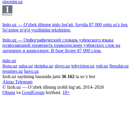
sinonim.uz
Imlo.uz — O'zbek tilining imlo lug'ati. Saytda 87 000 ortiq so'z bor.
So'zning to'g'ri yozilishini tekshiring.
Imlo.uz — Орфографический словарь узбекского языка
позволяющий проверить правописание узбекских слов на
латинице и кириллице. В базе более 87 000 слов.
imlo.uz
ibora.uz
salsa.uz
skripka.uz
slovo.uz
television.uz
vatt.uz
iboralar.uz
resumes.uz
havo.uz
Izoh.uz saytining bazasida jami
36 162
ta so‘z bor
Aloqa
Telegram
© Izoh.uz — O‘zbek tilining izohli lug‘ati, 2014–2026
Obuna
va
GoodGroup
loyihasi.
18+