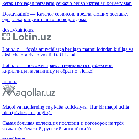
kerakli bo‘lagan narsalarni yetkazib berish xizmatlari bor servislar.
DostavkaInfo — Каталог сервисов, предлагающих доставку
еды, лекарств, книг и товаров для дома.
dostavkainfo.uz
Lotin.uz — foydalanuvchilarga berilgan matnni lotindan kirillga va
aksincha o‘girish xizmatini taklif etadi.
Lotin.uz — поможет транслитерировать с узбекской
кириллицы на латиницу и обратно. Легко!
lotin.uz
Maqol va naqllarning eng katta kolleksiyasi. Har bir maqol uchta
tilda (o‘zbek, rus, ingliz).
Самая большая коллекция пословиц и поговорок на трёх
языках (узбекский, русский, английский).