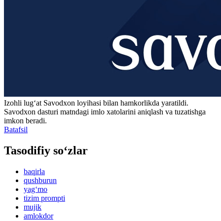
Izohli lugʻat
Savodxon
loyihasi bilan hamkorlikda yaratildi.
Savodxon dasturi matndagi imlo xatolarini aniqlash va tuzatishga
imkon beradi.
Batafsil
Tasodifiy so‘zlar
baqirla
qushburun
yag‘mo
tizim prompti
mujik
amlokdor