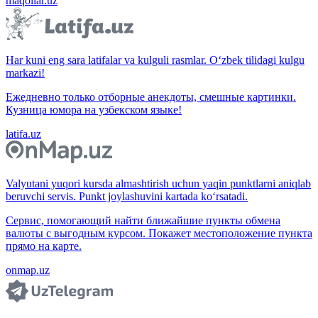
maqollar.uz
Har kuni eng sara latifalar va kulguli rasmlar. O‘zbek tilidagi kulgu
markazi!
Ежедневно только отборные анекдоты, смешные картинки.
Кузница юмора на узбекском языке!
latifa.uz
Valyutani yuqori kursda almashtirish uchun yaqin punktlarni aniqlab
beruvchi servis. Punkt joylashuvini kartada ko‘rsatadi.
Сервис, помогающий найти ближайшие пункты обмена
валюты с выгодным курсом. Покажет местоположение пункта
прямо на карте.
onmap.uz