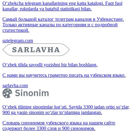
O‘zbekcha telegram kanallarining eng katta katalogi. Faqt faol
kanallar, ruknlarda va batafsil statistikasi bilan.
Самый большой каталог телеграм каналов в Узбекистане.
Только активные каналы по категориям и с подробной
статистикой.
uztelegram.com
O‘zbek tilida savodli yozishni biz bilan boshlang.
С нами вы научитесь грамотно писать на узбекском языке.
sarlavha.com
O‘zbek tilining sinonimlar lug‘ati. Saytda 3300 tadan ortiq so‘zlar,
900 ga yaqin sinonim so‘zlar to‘plamiga jamlangan.
Словарь синонимов узбекского языка на нашем сайте
содержит более 3300 слов и 900 синонимов.