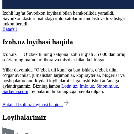
Izohli lugʻat
Savodxon
loyihasi bilan hamkorlikda yaratildi.
Savodxon dasturi matndagi imlo xatolarini aniqlash va tuzatishga
imkon beradi.
Batafsil
Izoh.uz loyihasi haqida
Izoh.uz — O‘zbek tilining xalqona izohli lug‘ati 35 000 dan ortiq
so‘zlarning ma’nolari ibora va misollar bilan keltirilgan.
Yillar davomida “O‘zbek tili kuni”ga bag‘ishlab, o‘zbek tilini
o‘rganuvchilar, jurnalistlar, tarjimonlar, kopirayterlar, blogerlar va
boshqalar uchun foydali loyihalarni ishga tushirishni an’anaga
aylantirganmiz. Bizning jamoa
Lotin.uz
,
Imlo.uz
,
Sinonim.uz
,
Sarlavha.com
loyihalarini hukmingizga havola qilgan.
Batafsil Izoh.uz loyihasi haqida
Loyihalarimiz