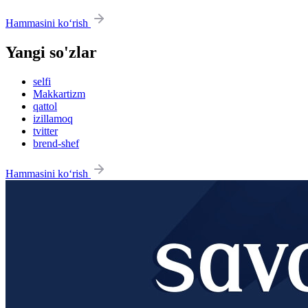
Hammasini ko‘rish
Yangi so'zlar
selfi
Makkartizm
qattol
izillamoq
tvitter
brend-shef
Hammasini ko‘rish