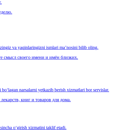
.
еделю.
‘zingiz va yaqinlaringizni ismlari ma’nosini bilib oling.
е смысл своего имени и имён близких.
o‘lagan narsalarni yetkazib berish xizmatlari bor servislar.
лекарств, книг и товаров для дома.
ncha o‘girish xizmatini taklif etadi.