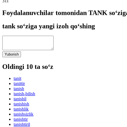
311
Foydalanuvchilar tomonidan TANK so‘ziga
tank so‘ziga yangi izoh qo‘shing
Yuborish
Oldingi 10 ta so‘z
tanit
tanittir
tanish
tanish-bilish
tanishil
tanishish
tanishlik
tanishsizlik
tanishtir
tanishtiril