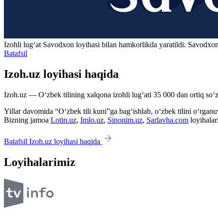
Izohli lugʻat
Savodxon
loyihasi bilan hamkorlikda yaratildi. Savodxon
Batafsil
Izoh.uz loyihasi haqida
Izoh.uz — O‘zbek tilining xalqona izohli lug‘ati 35 000 dan ortiq so‘zl
Yillar davomida “O‘zbek tili kuni”ga bag‘ishlab, o‘zbek tilini o‘rganuvc
Bizning jamoa
Lotin.uz
,
Imlo.uz
,
Sinonim.uz
,
Sarlavha.com
loyihalar
Batafsil Izoh.uz loyihasi haqida
Loyihalarimiz