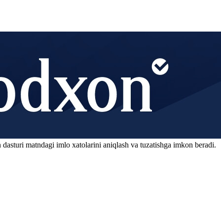
 dasturi matndagi imlo xatolarini aniqlash va tuzatishga imkon beradi.