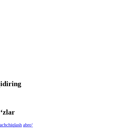
qidiring
‘zlar
achchiqlash
abro‘