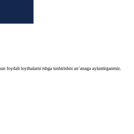
chun foydali loyihalarni ishga tushirishni an’anaga aylantirganmiz.