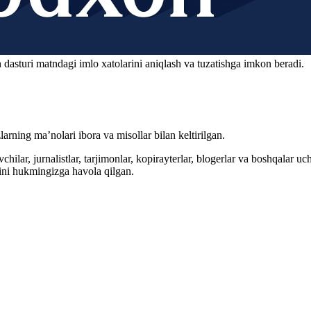
 dasturi matndagi imlo xatolarini aniqlash va tuzatishga imkon beradi.
arning ma’nolari ibora va misollar bilan keltirilgan.
hilar, jurnalistlar, tarjimonlar, kopirayterlar, blogerlar va boshqalar u
ini hukmingizga havola qilgan.