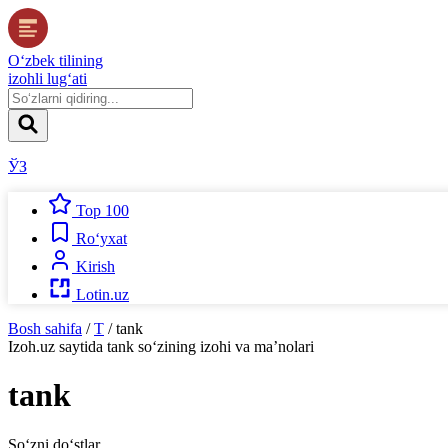
O‘zbek tilining
izohli lug‘ati
ЎЗ
Top 100
Ro‘yxat
Kirish
Lotin.uz
Bosh sahifa
/
T
/
tank
Izoh.uz
saytida
tank
so‘zining izohi va ma’nolari
tank
So‘zni do‘stlar