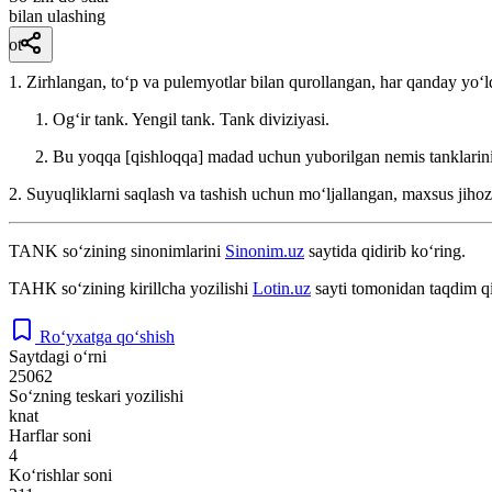
bilan ulashing
ot
1. Zirhlangan, toʻp va pulemyotlar bilan qurollangan, har qanday yoʻ
Ogʻir tank. Yengil tank. Tank diviziyasi.
Bu yoqqa [qishloqqa] madad uchun yuborilgan nemis tanklarining
2. Suyuqliklarni saqlash va tashish uchun moʻljallangan, maxsus jihoz
TANK
so‘zining sinonimlarini
Sinonim.uz
saytida qidirib ko‘ring.
ТАНК
so‘zining kirillcha yozilishi
Lotin.uz
sayti tomonidan taqdim qi
Ro‘yxatga qo‘shish
Saytdagi o‘rni
25062
So‘zning teskari yozilishi
knat
Harflar soni
4
Ko‘rishlar soni