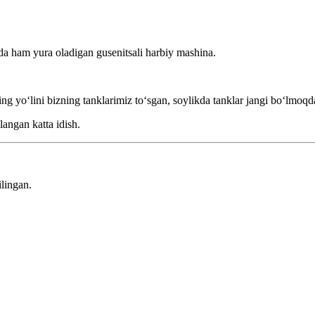
lda ham yura oladigan gusenitsali harbiy mashina.
 yoʻlini bizning tanklarimiz toʻsgan, soylikda tanklar jangi boʻlmoqd
langan katta idish.
lingan.