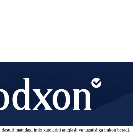
 dasturi matndagi imlo xatolarini aniqlash va tuzatishga imkon beradi.