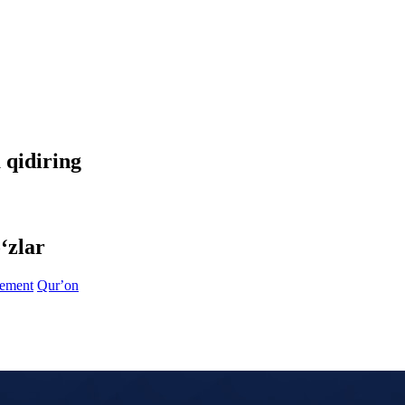
a qidiring
‘zlar
ement
Qurʼon