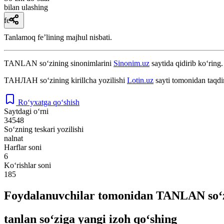
bilan ulashing
fe’l
Tanlamoq feʼlining majhul nisbati.
TANLAN
so‘zining sinonimlarini
Sinonim.uz
saytida qidirib ko‘ring.
ТАНЛАН
so‘zining kirillcha yozilishi
Lotin.uz
sayti tomonidan taqdi
Ro‘yxatga qo‘shish
Saytdagi o‘rni
34548
So‘zning teskari yozilishi
nalnat
Harflar soni
6
Ko‘rishlar soni
185
Foydalanuvchilar tomonidan TANLAN so‘z
tanlan so‘ziga yangi izoh qo‘shing