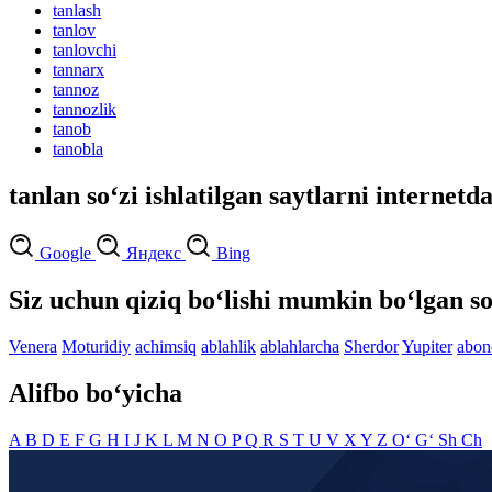
tanlash
tanlov
tanlovchi
tannarx
tannoz
tannozlik
tanob
tanobla
tanlan so‘zi ishlatilgan saytlarni internetd
Google
Яндекс
Bing
Siz uchun qiziq bo‘lishi mumkin bo‘lgan so
Venera
Moturidiy
achimsiq
ablahlik
ablahlarcha
Sherdor
Yupiter
abon
Alifbo bo‘yicha
A
B
D
E
F
G
H
I
J
K
L
M
N
O
P
Q
R
S
T
U
V
X
Y
Z
O‘
G‘
Sh
Ch