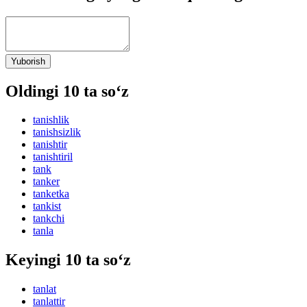
Yuborish
Oldingi 10 ta so‘z
tanishlik
tanishsizlik
tanishtir
tanishtiril
tank
tanker
tanketka
tankist
tankchi
tanla
Keyingi 10 ta so‘z
tanlat
tanlattir