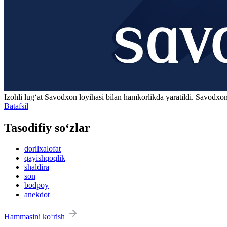
Izohli lugʻat
Savodxon
loyihasi bilan hamkorlikda yaratildi. Savodxon
Batafsil
Tasodifiy so‘zlar
dorilxalofat
qayishqoqlik
shaldira
son
bodpoy
anekdot
Hammasini ko‘rish