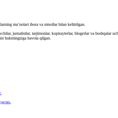
arning ma’nolari ibora va misollar bilan keltirilgan.
hilar, jurnalistlar, tarjimonlar, kopirayterlar, blogerlar va boshqalar u
ini hukmingizga havola qilgan.
.
еделю.