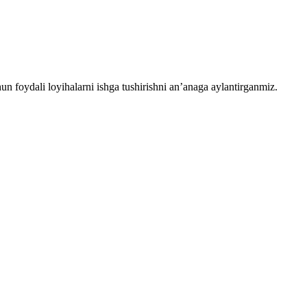
chun foydali loyihalarni ishga tushirishni an’anaga aylantirganmiz.