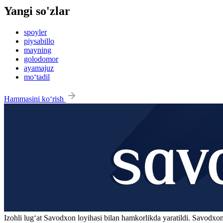
Yangi so'zlar
spoyler
piysabillo
mayning
golodomor
ayamajuz
mo‘tadil
Hammasini ko‘rish
Izohli lugʻat
Savodxon
loyihasi bilan hamkorlikda yaratildi. Savodxon