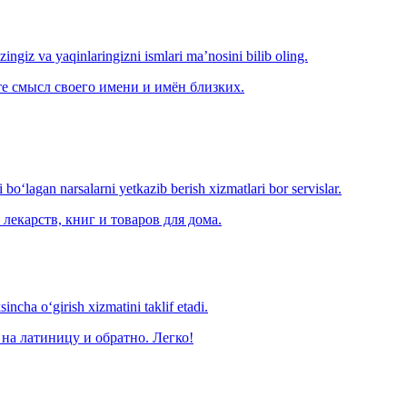
‘zingiz va yaqinlaringizni ismlari ma’nosini bilib oling.
е смысл своего имени и имён близких.
o‘lagan narsalarni yetkazib berish xizmatlari bor servislar.
лекарств, книг и товаров для дома.
ncha o‘girish xizmatini taklif etadi.
на латиницу и обратно. Легко!