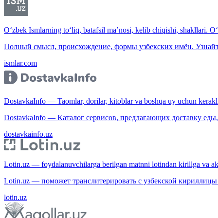
O‘zbek Ismlarning to‘liq, batafsil ma’nosi, kelib chiqishi, shakllari. O
Полный смысл, происхождение, формы узбекских имён. Узнайт
ismlar.com
DostavkaInfo — Taomlar, dorilar, kitoblar va boshqa uy uchun kerakli b
DostavkaInfo — Каталог сервисов, предлагающих доставку еды, 
dostavkainfo.uz
Lotin.uz — foydalanuvchilarga berilgan matnni lotindan kirillga va aksi
Lotin.uz — поможет транслитерировать с узбекской кириллицы 
lotin.uz