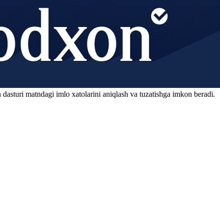
 dasturi matndagi imlo xatolarini aniqlash va tuzatishga imkon beradi.