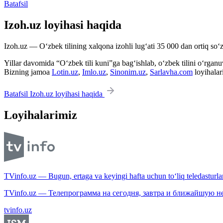
Batafsil
Izoh.uz loyihasi haqida
Izoh.uz — O‘zbek tilining xalqona izohli lug‘ati 35 000 dan ortiq so‘zl
Yillar davomida “O‘zbek tili kuni”ga bag‘ishlab, o‘zbek tilini o‘rganuvc
Bizning jamoa
Lotin.uz
,
Imlo.uz
,
Sinonim.uz
,
Sarlavha.com
loyihalar
Batafsil Izoh.uz loyihasi haqida
Loyihalarimiz
TVinfo.uz — Bugun, ertaga va keyingi hafta uchun to‘liq teledasturlar
TVinfo.uz — Телепрограмма на сегодня, завтра и ближайшую н
tvinfo.uz