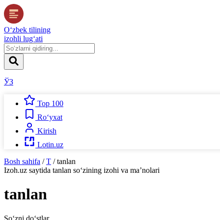
O‘zbek tilining
izohli lug‘ati
ЎЗ
Top 100
Ro‘yxat
Kirish
Lotin.uz
Bosh sahifa
/
T
/
tanlan
Izoh.uz
saytida
tanlan
so‘zining izohi va ma’nolari
tanlan
So‘zni do‘stlar