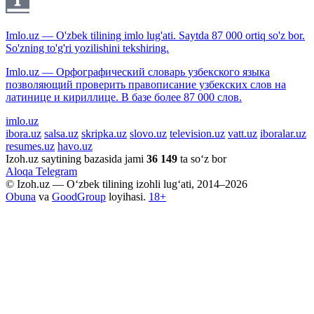
Imlo.uz — O'zbek tilining imlo lug'ati. Saytda 87 000 ortiq so'z bor.
So'zning to'g'ri yozilishini tekshiring.
Imlo.uz — Орфографический словарь узбекского языка
позволяющий проверить правописание узбекских слов на
латинице и кириллице. В базе более 87 000 слов.
imlo.uz
ibora.uz
salsa.uz
skripka.uz
slovo.uz
television.uz
vatt.uz
iboralar.uz
resumes.uz
havo.uz
Izoh.uz saytining bazasida jami
36 149
ta so‘z bor
Aloqa
Telegram
© Izoh.uz — O‘zbek tilining izohli lug‘ati, 2014–2026
Obuna
va
GoodGroup
loyihasi.
18+