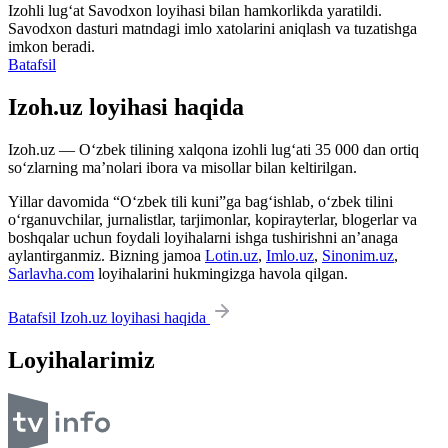
Izohli lugʻat
Savodxon
loyihasi bilan hamkorlikda yaratildi.
Savodxon dasturi matndagi imlo xatolarini aniqlash va tuzatishga
imkon beradi.
Batafsil
Izoh.uz loyihasi haqida
Izoh.uz — O‘zbek tilining xalqona izohli lug‘ati 35 000 dan ortiq
so‘zlarning ma’nolari ibora va misollar bilan keltirilgan.
Yillar davomida “O‘zbek tili kuni”ga bag‘ishlab, o‘zbek tilini
o‘rganuvchilar, jurnalistlar, tarjimonlar, kopirayterlar, blogerlar va
boshqalar uchun foydali loyihalarni ishga tushirishni an’anaga
aylantirganmiz. Bizning jamoa
Lotin.uz
,
Imlo.uz
,
Sinonim.uz
,
Sarlavha.com
loyihalarini hukmingizga havola qilgan.
Batafsil Izoh.uz loyihasi haqida
Loyihalarimiz