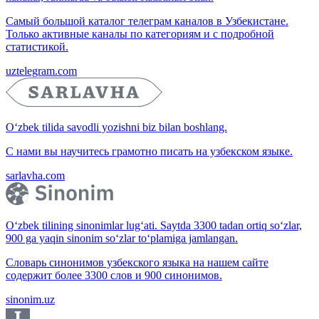
Самый большой каталог телеграм каналов в Узбекистане.
Только активные каналы по категориям и с подробной
статистикой.
uztelegram.com
O‘zbek tilida savodli yozishni biz bilan boshlang.
С нами вы научитесь грамотно писать на узбекском языке.
sarlavha.com
O‘zbek tilining sinonimlar lug‘ati. Saytda 3300 tadan ortiq so‘zlar,
900 ga yaqin sinonim so‘zlar to‘plamiga jamlangan.
Словарь синонимов узбекского языка на нашем сайте
содержит более 3300 слов и 900 синонимов.
sinonim.uz