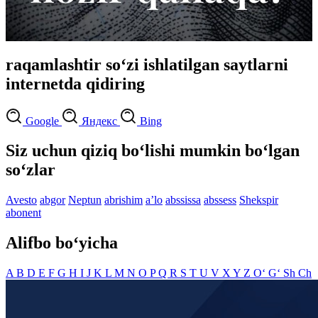
raqamlashtir so‘zi ishlatilgan saytlarni
internetda qidiring
Google
Яндекс
Bing
Siz uchun qiziq bo‘lishi mumkin bo‘lgan
so‘zlar
Avesto
abgor
Neptun
abrishim
aʼlo
abssissa
abssess
Shekspir
abonent
Alifbo bo‘yicha
A
B
D
E
F
G
H
I
J
K
L
M
N
O
P
Q
R
S
T
U
V
X
Y
Z
O‘
G‘
Sh
Ch