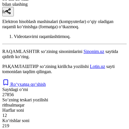
bilan ulashing
fe’l
Elektron hisoblash mashinalari (kompyuterlar) oʻqiy oladigan
raqamli koʻrinishga (formatga) oʻtkazmoq.
Videotasvirni raqamlashtirmoq.
RAQAMLASHTIR
so‘zining sinonimlarini
Sinonim.uz
saytida
qidirib ko‘ring.
РАҚАМЛАШТИР
so‘zining kirillcha yozilishi
Lotin.uz
sayti
tomonidan taqdim qilingan.
Ro‘yxatga qo‘shish
Saytdagi o‘rni
27856
So‘zning teskari yozilishi
rithsalmaqar
Harflar soni
12
Ko‘rishlar soni
219