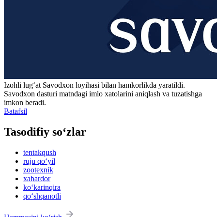
Izohli lugʻat
Savodxon
loyihasi bilan hamkorlikda yaratildi.
Savodxon dasturi matndagi imlo xatolarini aniqlash va tuzatishga
imkon beradi.
Batafsil
Tasodifiy so‘zlar
tentakqush
ruju qo‘yil
zootexnik
xabardor
ko‘karinqira
qo‘shqanotli