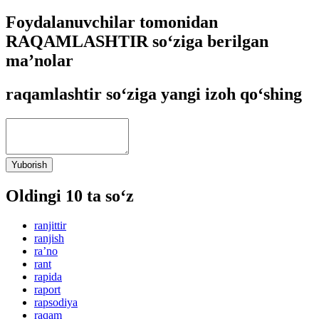
Foydalanuvchilar tomonidan
RAQAMLASHTIR so‘ziga berilgan
ma’nolar
raqamlashtir so‘ziga yangi izoh qo‘shing
Yuborish
Oldingi 10 ta so‘z
ranjittir
ranjish
raʼno
rant
rapida
raport
rapsodiya
raqam