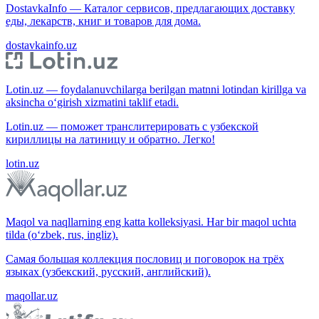
DostavkaInfo — Каталог сервисов, предлагающих доставку
еды, лекарств, книг и товаров для дома.
dostavkainfo.uz
Lotin.uz — foydalanuvchilarga berilgan matnni lotindan kirillga va
aksincha o‘girish xizmatini taklif etadi.
Lotin.uz — поможет транслитерировать с узбекской
кириллицы на латиницу и обратно. Легко!
lotin.uz
Maqol va naqllarning eng katta kolleksiyasi. Har bir maqol uchta
tilda (o‘zbek, rus, ingliz).
Самая большая коллекция пословиц и поговорок на трёх
языках (узбекский, русский, английский).
maqollar.uz