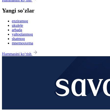
Hammasini ko‘rish
Yangi so'zlar
enziramoq
ukulele
arbada
yaltoqlanmoq
shatmoq
mnemosxema
Hammasini ko‘rish