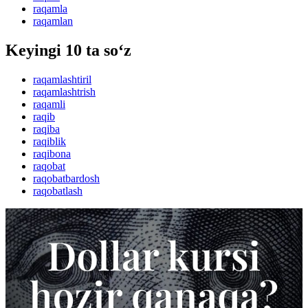
raqamla
raqamlan
Keyingi 10 ta so‘z
raqamlashtiril
raqamlashtrish
raqamli
raqib
raqiba
raqiblik
raqibona
raqobat
raqobatbardosh
raqobatlash