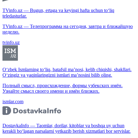
TVinfo.uz — Bugun, ertaga va keyingi hafta uchun to‘liq
teledasturlar.
TVinfo.uz — Телепрограмма на сегодня, завтра и ближайшую
неделю.
tvinfo.uz
O‘zbek Ismlarning to‘liq, batafsil ma’nosi, kelib chiqishi, shakllari.
O‘zingiz va yaqinlaringizni ismlari ma’nosini bilib oling.
Полный смысл, происхождение, формы узбекских имён.
Узнайте смысл своего имени и имён близких.
ismlar.com
DostavkaInfo — Taomlar, dorilar, kitoblar va boshqa uy uchun
kerakli bo‘lagan narsalarni yetkazib berish xizmatlari bor servislar.