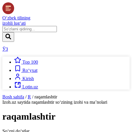
O‘zbek tilining
izohli lug‘ati
ЎЗ
Top 100
Ro‘yxat
Kirish
Lotin.uz
Bosh sahifa
/
R
/
raqamlashtir
Izoh.uz
saytida
raqamlashtir
so‘zining izohi va ma’nolari
raqamlashtir
So‘zni do‘stlar