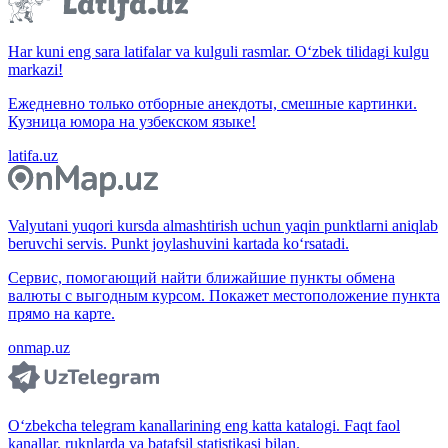
Har kuni eng sara latifalar va kulguli rasmlar. O‘zbek tilidagi kulgu
markazi!
Ежедневно только отборные анекдоты, смешные картинки.
Кузница юмора на узбекском языке!
latifa.uz
Valyutani yuqori kursda almashtirish uchun yaqin punktlarni aniqlab
beruvchi servis. Punkt joylashuvini kartada ko‘rsatadi.
Сервис, помогающий найти ближайшие пункты обмена
валюты с выгодным курсом. Покажет местоположение пункта
прямо на карте.
onmap.uz
O‘zbekcha telegram kanallarining eng katta katalogi. Faqt faol
kanallar, ruknlarda va batafsil statistikasi bilan.