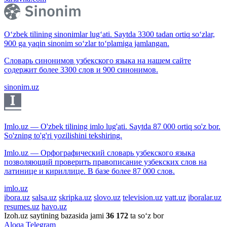
O‘zbek tilining sinonimlar lug‘ati. Saytda 3300 tadan ortiq so‘zlar,
900 ga yaqin sinonim so‘zlar to‘plamiga jamlangan.
Словарь синонимов узбекского языка на нашем сайте
содержит более 3300 слов и 900 синонимов.
sinonim.uz
Imlo.uz — O'zbek tilining imlo lug'ati. Saytda 87 000 ortiq so'z bor.
So'zning to'g'ri yozilishini tekshiring.
Imlo.uz — Орфографический словарь узбекского языка
позволяющий проверить правописание узбекских слов на
латинице и кириллице. В базе более 87 000 слов.
imlo.uz
ibora.uz
salsa.uz
skripka.uz
slovo.uz
television.uz
vatt.uz
iboralar.uz
resumes.uz
havo.uz
Izoh.uz saytining bazasida jami
36 172
ta so‘z bor
Aloqa
Telegram