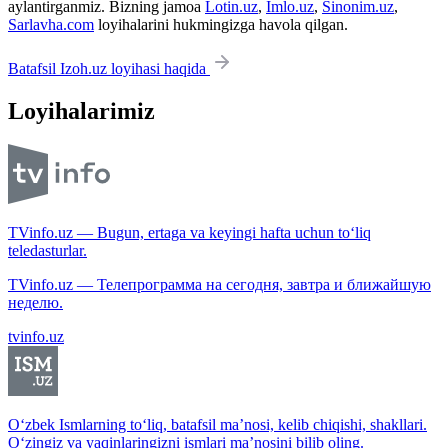
aylantirganmiz. Bizning jamoa
Lotin.uz
,
Imlo.uz
,
Sinonim.uz
,
Sarlavha.com
loyihalarini hukmingizga havola qilgan.
Batafsil Izoh.uz loyihasi haqida
Loyihalarimiz
TVinfo.uz — Bugun, ertaga va keyingi hafta uchun to‘liq
teledasturlar.
TVinfo.uz — Телепрограмма на сегодня, завтра и ближайшую
неделю.
tvinfo.uz
O‘zbek Ismlarning to‘liq, batafsil ma’nosi, kelib chiqishi, shakllari.
O‘zingiz va yaqinlaringizni ismlari ma’nosini bilib oling.