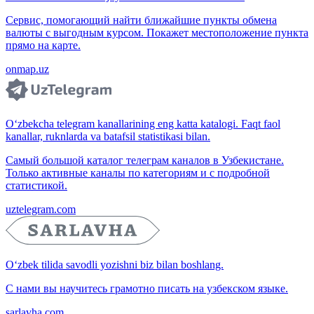
Сервис, помогающий найти ближайшие пункты обмена
валюты с выгодным курсом. Покажет местоположение пункта
прямо на карте.
onmap.uz
O‘zbekcha telegram kanallarining eng katta katalogi. Faqt faol
kanallar, ruknlarda va batafsil statistikasi bilan.
Самый большой каталог телеграм каналов в Узбекистане.
Только активные каналы по категориям и с подробной
статистикой.
uztelegram.com
O‘zbek tilida savodli yozishni biz bilan boshlang.
С нами вы научитесь грамотно писать на узбекском языке.
sarlavha.com