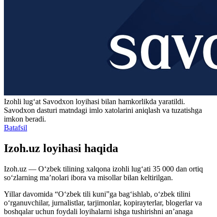
Izohli lugʻat
Savodxon
loyihasi bilan hamkorlikda yaratildi.
Savodxon dasturi matndagi imlo xatolarini aniqlash va tuzatishga
imkon beradi.
Batafsil
Izoh.uz loyihasi haqida
Izoh.uz — O‘zbek tilining xalqona izohli lug‘ati 35 000 dan ortiq
so‘zlarning ma’nolari ibora va misollar bilan keltirilgan.
Yillar davomida “O‘zbek tili kuni”ga bag‘ishlab, o‘zbek tilini
o‘rganuvchilar, jurnalistlar, tarjimonlar, kopirayterlar, blogerlar va
boshqalar uchun foydali loyihalarni ishga tushirishni an’anaga