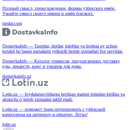
Полный смысл, происхождение, формы узбекских имён.
Узнайте смысл своего имени и имён близких.
ismlar.com
DostavkaInfo — Taomlar, dorilar, kitoblar va boshqa uy uchun
kerakli bo‘lagan narsalarni yetkazib berish xizmatlari bor servislar.
DostavkaInfo — Каталог сервисов, предлагающих доставку
еды, лекарств, книг и товаров для дома.
dostavkainfo.uz
Lotin.uz — foydalanuvchilarga berilgan matnni lotindan kirillga va
aksincha o‘girish xizmatini taklif etadi.
Lotin.uz — поможет транслитерировать с узбекской
кириллицы на латиницу и обратно. Легко!
lotin.uz