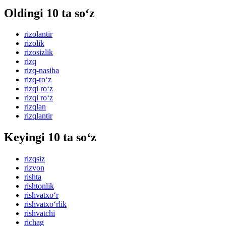
Oldingi 10 ta so‘z
rizolantir
rizolik
rizosizlik
rizq
rizq-nasiba
rizq-ro‘z
rizqi ro‘z
rizqi ro‘z
rizqlan
rizqlantir
Keyingi 10 ta so‘z
rizqsiz
rizvon
rishta
rishtonlik
rishvatxo‘r
rishvatxo‘rlik
rishvatchi
richag