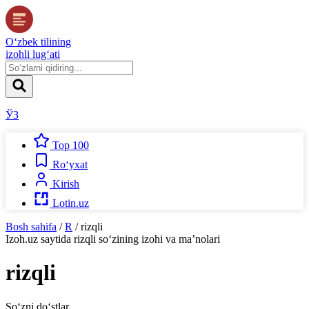
O‘zbek tilining
izohli lug‘ati
ЎЗ
Top 100
Ro‘yxat
Kirish
Lotin.uz
Bosh sahifa
/
R
/
rizqli
Izoh.uz
saytida
rizqli
so‘zining izohi va ma’nolari
rizqli
So‘zni do‘stlar