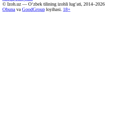
© Izoh.uz — O‘zbek tilining izohli lug‘ati, 2014–2026
Obuna
va
GoodGroup
loyihasi.
18+