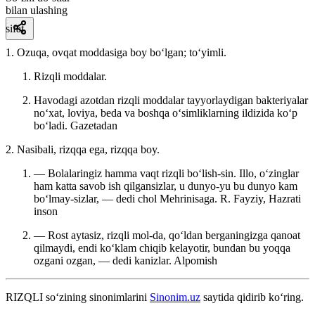
bilan ulashing
sifat
1. Ozuqa, ovqat moddasiga boy boʻlgan; toʻyimli.
Rizqli moddalar.
Havodagi azotdan rizqli moddalar tayyorlaydigan bakteriyalar
noʻxat, loviya, beda va boshqa oʻsimliklarning ildizida koʻp
boʻladi.
Gazetadan
2. Nasibali, rizqqa ega, rizqqa boy.
— Bolalaringiz hamma vaqt rizqli boʻlish-sin. Illo, oʻzinglar
ham katta savob ish qilgansizlar, u dunyo-yu bu dunyo kam
boʻlmay-sizlar, — dedi chol Mehrinisaga.
R. Fayziy, Hazrati
inson
— Rost aytasiz, rizqli mol-da, qoʻldan berganingizga qanoat
qilmaydi, endi koʻklam chiqib kelayotir, bundan bu yoqqa
ozgani ozgan, — dedi kanizlar.
Alpomish
RIZQLI
so‘zining sinonimlarini
Sinonim.uz
saytida qidirib ko‘ring.