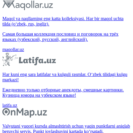
Maqol va naqllarning eng katta kolleksiyasi. Har bir maqol uchta
tilda (o‘zbek, rus, ingliz).
Самая большая коллекция пословиц и поговорок на трёх
языках (узбекский, русский, английский).
maqollar.uz
Har kuni eng sara latifalar va kulguli rasmlar. O‘zbek tilidagi kulgu
markazi!
Ежедневно только отборные анекдоты, смешные картинки.
Кузница юмора на узбекском языке!
latifa.uz
Valyutani yuqori kursda almashtirish uchun yaqin punktlarni aniqlab
beruvchi servis. Punkt joylashuvini kartada ko‘rsatadi.