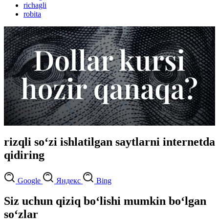
richagli
robita
rizqli so‘zi ishlatilgan saytlarni internetda
qidiring
Google
Яндекс
Bing
Siz uchun qiziq bo‘lishi mumkin bo‘lgan
so‘zlar