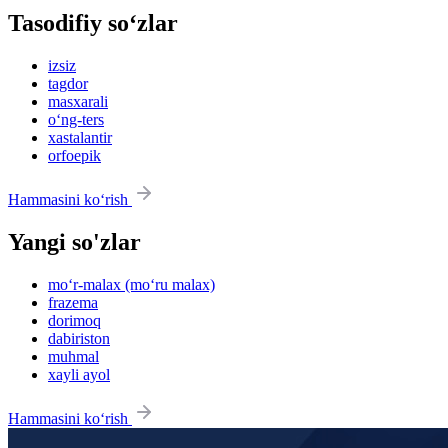
Tasodifiy so‘zlar
izsiz
tagdor
masxarali
o‘ng-ters
xastalantir
orfoepik
Hammasini ko‘rish
Yangi so'zlar
mo‘r-malax (mo‘ru malax)
frazema
dorimoq
dabiriston
muhmal
xayli ayol
Hammasini ko‘rish