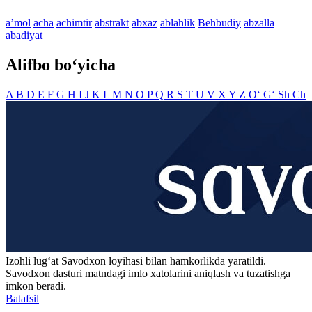
aʼmol
acha
achimtir
abstrakt
abxaz
ablahlik
Behbudiy
abzalla
abadiyat
Alifbo bo‘yicha
A
B
D
E
F
G
H
I
J
K
L
M
N
O
P
Q
R
S
T
U
V
X
Y
Z
O‘
G‘
Sh
Ch
Izohli lugʻat
Savodxon
loyihasi bilan hamkorlikda yaratildi.
Savodxon dasturi matndagi imlo xatolarini aniqlash va tuzatishga
imkon beradi.
Batafsil