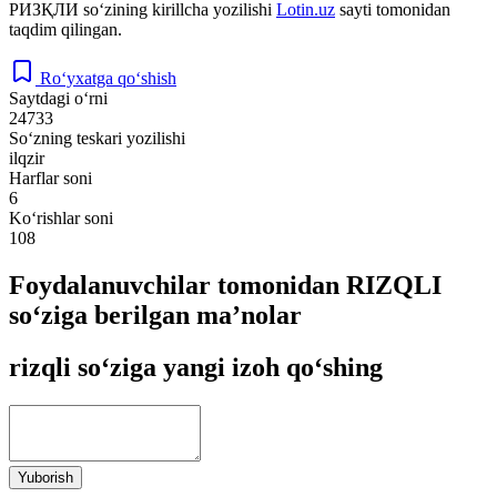
РИЗҚЛИ
so‘zining kirillcha yozilishi
Lotin.uz
sayti tomonidan
taqdim qilingan.
Ro‘yxatga qo‘shish
Saytdagi o‘rni
24733
So‘zning teskari yozilishi
ilqzir
Harflar soni
6
Ko‘rishlar soni
108
Foydalanuvchilar tomonidan RIZQLI
so‘ziga berilgan ma’nolar
rizqli so‘ziga yangi izoh qo‘shing
Yuborish