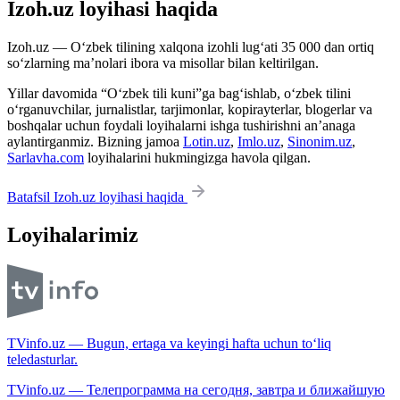
Izoh.uz loyihasi haqida
Izoh.uz — O‘zbek tilining xalqona izohli lug‘ati 35 000 dan ortiq
so‘zlarning ma’nolari ibora va misollar bilan keltirilgan.
Yillar davomida “O‘zbek tili kuni”ga bag‘ishlab, o‘zbek tilini
o‘rganuvchilar, jurnalistlar, tarjimonlar, kopirayterlar, blogerlar va
boshqalar uchun foydali loyihalarni ishga tushirishni an’anaga
aylantirganmiz. Bizning jamoa
Lotin.uz
,
Imlo.uz
,
Sinonim.uz
,
Sarlavha.com
loyihalarini hukmingizga havola qilgan.
Batafsil Izoh.uz loyihasi haqida
Loyihalarimiz
TVinfo.uz — Bugun, ertaga va keyingi hafta uchun to‘liq
teledasturlar.
TVinfo.uz — Телепрограмма на сегодня, завтра и ближайшую