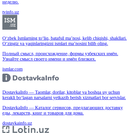
неделю.
tvinfo.uz
O‘zbek Ismlarning to‘liq, batafsil ma’nosi, kelib chiqishi, shakllari.
O‘zingiz va yaqinlaringizni ismlari ma’nosini bilib oling.
Полный смысл, происхождение, формы узбекских имён.
Узнайте смысл своего имени и имён близких.
ismlar.com
DostavkaInfo — Taomlar, dorilar, kitoblar va boshqa uy uchun
kerakli bo‘lagan narsalarni yetkazib berish xizmatlari bor servislar.
DostavkaInfo — Каталог сервисов, предлагающих доставку
еды, лекарств, книг и товаров для дома.
dostavkainfo.uz