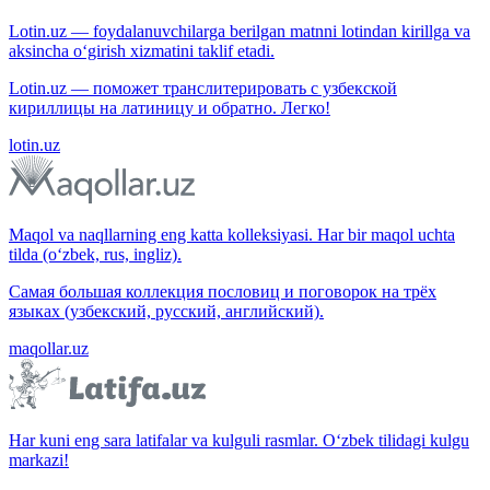
Lotin.uz — foydalanuvchilarga berilgan matnni lotindan kirillga va
aksincha o‘girish xizmatini taklif etadi.
Lotin.uz — поможет транслитерировать с узбекской
кириллицы на латиницу и обратно. Легко!
lotin.uz
Maqol va naqllarning eng katta kolleksiyasi. Har bir maqol uchta
tilda (o‘zbek, rus, ingliz).
Самая большая коллекция пословиц и поговорок на трёх
языках (узбекский, русский, английский).
maqollar.uz
Har kuni eng sara latifalar va kulguli rasmlar. O‘zbek tilidagi kulgu
markazi!