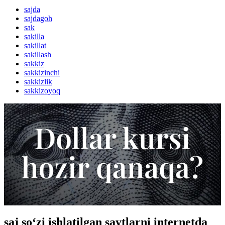
sajda
sajdagoh
sak
sakilla
sakillat
sakillash
sakkiz
sakkizinchi
sakkizlik
sakkizoyoq
saj so‘zi ishlatilgan saytlarni internetda