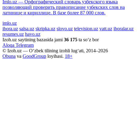
Imlo.uz — Орфографический словарь узбекского языка
позволяющий проверить правописание узбекских слов на
латинице и кириллице. В базе более 87 000 слов.
imlo.uz
ibora.uz
salsa.uz
skripka.uz
slovo.uz
television.uz
vatt.uz
iboralar.uz
resumes.uz
havo.uz
Izoh.uz saytining bazasida jami
36 175
ta so‘z bor
Aloqa
Telegram
© Izoh.uz — O‘zbek tilining izohli lug‘ati, 2014–2026
Obuna
va
GoodGroup
loyihasi.
18+