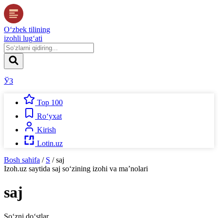
O‘zbek tilining
izohli lug‘ati
ЎЗ
Top 100
Ro‘yxat
Kirish
Lotin.uz
Bosh sahifa
/
S
/
saj
Izoh.uz
saytida
saj
so‘zining izohi va ma’nolari
saj
So‘zni do‘stlar