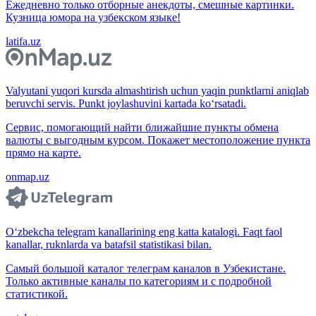
Ежедневно только отборные анекдоты, смешные картинки.
Кузница юмора на узбекском языке!
latifa.uz
Valyutani yuqori kursda almashtirish uchun yaqin punktlarni aniqlab
beruvchi servis. Punkt joylashuvini kartada ko‘rsatadi.
Сервис, помогающий найти ближайшие пункты обмена
валюты с выгодным курсом. Покажет местоположение пункта
прямо на карте.
onmap.uz
O‘zbekcha telegram kanallarining eng katta katalogi. Faqt faol
kanallar, ruknlarda va batafsil statistikasi bilan.
Самый большой каталог телеграм каналов в Узбекистане.
Только активные каналы по категориям и с подробной
статистикой.