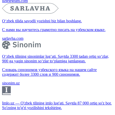
uztelegram.com
O‘zbek tilida savodli yozishni biz bilan boshlang.
С нами вы научитесь грамотно писать на узбекском языке.
sarlavha.com
O‘zbek tilining sinonimlar lug‘ati. Saytda 3300 tadan ortiq so‘zlar,
900 ga yaqin sinonim so‘zlar to‘plamiga jamlangan.
Словарь синонимов узбекского языка на нашем сайте
содержит более 3300 слов и 900 синонимов.
sinonim.uz
Imlo.uz — O'zbek tilining imlo lug'ati. Saytda 87 000 ortiq so'z bor.
So'zning to'g'ri yozilishini tekshiring.