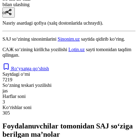
bilan ulashing
ot
Nasriy asardagi qofiya (xalq dostonlarida uchraydi).
SAJ
so‘zining sinonimlarini
Sinonim.uz
saytida qidirib ko‘ring.
САЖ
so‘zining kirillcha yozilishi
Lotin.uz
sayti tomonidan taqdim
qilingan.
Ro‘yxatga qo‘shish
Saytdagi o‘rni
7219
So‘zning teskari yozilishi
jas
Harflar soni
3
Ko‘rishlar soni
305
Foydalanuvchilar tomonidan SAJ so‘ziga
berilgan ma’nolar