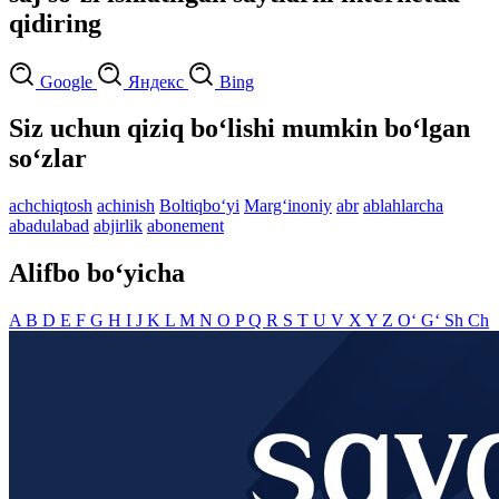
qidiring
Google
Яндекс
Bing
Siz uchun qiziq bo‘lishi mumkin bo‘lgan
so‘zlar
achchiqtosh
achinish
Boltiqbo‘yi
Marg‘inoniy
abr
ablahlarcha
abadulabad
abjirlik
abonement
Alifbo bo‘yicha
A
B
D
E
F
G
H
I
J
K
L
M
N
O
P
Q
R
S
T
U
V
X
Y
Z
O‘
G‘
Sh
Ch