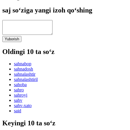
saj so‘ziga yangi izoh qo‘shing
Yuborish
Oldingi 10 ta so‘z
sahnabop
sahnadosh
sahnalashtir
sahnalashtiril
sahoba
sahro
sahroyi
sahv
sahv-xato
said
Keyingi 10 ta so‘z