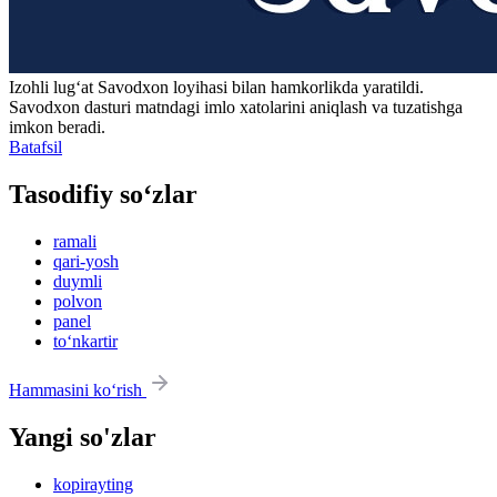
Izohli lugʻat
Savodxon
loyihasi bilan hamkorlikda yaratildi.
Savodxon dasturi matndagi imlo xatolarini aniqlash va tuzatishga
imkon beradi.
Batafsil
Tasodifiy so‘zlar
ramali
qari-yosh
duymli
polvon
panel
to‘nkartir
Hammasini ko‘rish
Yangi so'zlar
kopirayting