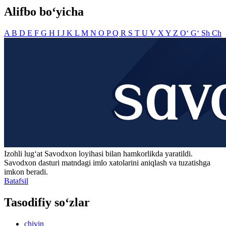
Alifbo bo‘yicha
A
B
D
E
F
G
H
I
J
K
L
M
N
O
P
Q
R
S
T
U
V
X
Y
Z
O‘
G‘
Sh
Ch
Izohli lugʻat
Savodxon
loyihasi bilan hamkorlikda yaratildi.
Savodxon dasturi matndagi imlo xatolarini aniqlash va tuzatishga
imkon beradi.
Batafsil
Tasodifiy so‘zlar
chivin