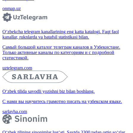
onmap.uz
O‘zbekcha telegram kanallarining eng katta katalogi. Faqt faol
kanallar, ruknlarda va batafsil statistikasi bilan.
Самый большой каталог телеграм каналов в Узбекистане.
Только активные каналы по категориям и с подробной
статистикой.
uztelegram.com
O‘zbek tilida savodli yozishni biz bilan boshlang.
С нами вы научитесь грамотно писать на узбекском языке.
sarlavha.com
O‘zbek tilining sinonimlar lug‘ati. Saytda 3300 tadan ortiq so‘zlar,