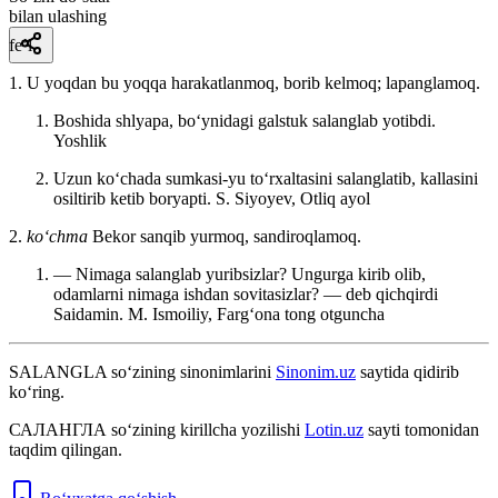
bilan ulashing
fe’l
1. U yoqdan bu yoqqa harakatlanmoq, borib kelmoq; lapanglamoq.
Boshida shlyapa, boʻynidagi galstuk salanglab yotibdi.
Yoshlik
Uzun koʻchada sumkasi-yu toʻrxaltasini salanglatib, kallasini
osiltirib ketib boryapti.
S. Siyoyev, Otliq ayol
2.
koʻchma
Bekor sanqib yurmoq, sandiroqlamoq.
— Nimaga salanglab yuribsizlar? Ungurga kirib olib,
odamlarni nimaga ishdan sovitasizlar? — deb qichqirdi
Saidamin.
M. Ismoiliy, Fargʻona tong otguncha
SALANGLA
so‘zining sinonimlarini
Sinonim.uz
saytida qidirib
ko‘ring.
САЛАНГЛА
so‘zining kirillcha yozilishi
Lotin.uz
sayti tomonidan
taqdim qilingan.