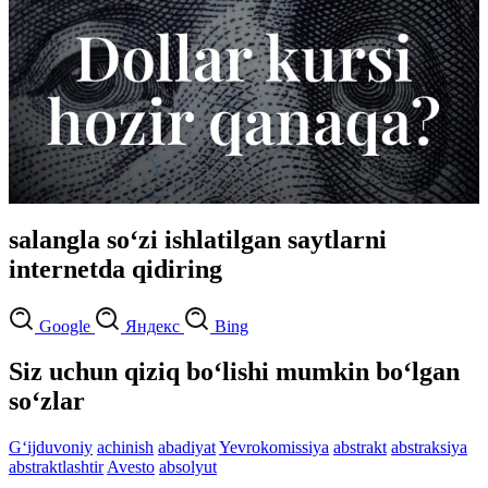
salangla so‘zi ishlatilgan saytlarni
internetda qidiring
Google
Яндекс
Bing
Siz uchun qiziq bo‘lishi mumkin bo‘lgan
so‘zlar
G‘ijduvoniy
achinish
abadiyat
Yevrokomissiya
abstrakt
abstraksiya
abstraktlashtir
Avesto
absolyut