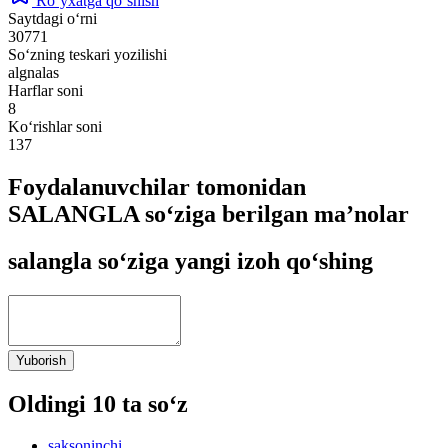
Ro‘yxatga qo‘shish
Saytdagi o‘rni
30771
So‘zning teskari yozilishi
algnalas
Harflar soni
8
Ko‘rishlar soni
137
Foydalanuvchilar tomonidan
SALANGLA so‘ziga berilgan ma’nolar
salangla so‘ziga yangi izoh qo‘shing
Yuborish
Oldingi 10 ta so‘z
saksoninchi