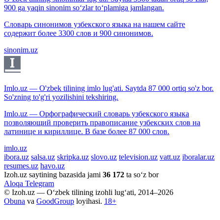
900 ga yaqin sinonim so‘zlar to‘plamiga jamlangan.
Словарь синонимов узбекского языка на нашем сайте
содержит более 3300 слов и 900 синонимов.
sinonim.uz
Imlo.uz — O'zbek tilining imlo lug'ati. Saytda 87 000 ortiq so'z bor.
So'zning to'g'ri yozilishini tekshiring.
Imlo.uz — Орфографический словарь узбекского языка
позволяющий проверить правописание узбекских слов на
латинице и кириллице. В базе более 87 000 слов.
imlo.uz
ibora.uz
salsa.uz
skripka.uz
slovo.uz
television.uz
vatt.uz
iboralar.uz
resumes.uz
havo.uz
Izoh.uz saytining bazasida jami
36 172
ta so‘z bor
Aloqa
Telegram
© Izoh.uz — O‘zbek tilining izohli lug‘ati, 2014–2026
Obuna
va
GoodGroup
loyihasi.
18+