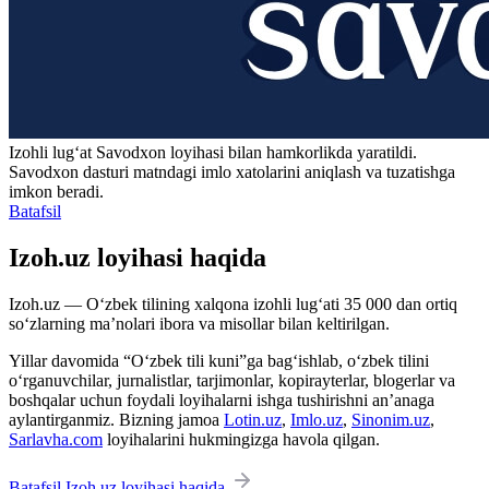
Izohli lugʻat
Savodxon
loyihasi bilan hamkorlikda yaratildi.
Savodxon dasturi matndagi imlo xatolarini aniqlash va tuzatishga
imkon beradi.
Batafsil
Izoh.uz loyihasi haqida
Izoh.uz — O‘zbek tilining xalqona izohli lug‘ati 35 000 dan ortiq
so‘zlarning ma’nolari ibora va misollar bilan keltirilgan.
Yillar davomida “O‘zbek tili kuni”ga bag‘ishlab, o‘zbek tilini
o‘rganuvchilar, jurnalistlar, tarjimonlar, kopirayterlar, blogerlar va
boshqalar uchun foydali loyihalarni ishga tushirishni an’anaga
aylantirganmiz. Bizning jamoa
Lotin.uz
,
Imlo.uz
,
Sinonim.uz
,
Sarlavha.com
loyihalarini hukmingizga havola qilgan.
Batafsil Izoh.uz loyihasi haqida