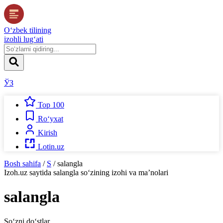
O‘zbek tilining
izohli lug‘ati
ЎЗ
Top 100
Ro‘yxat
Kirish
Lotin.uz
Bosh sahifa
/
S
/
salangla
Izoh.uz
saytida
salangla
so‘zining izohi va ma’nolari
salangla
So‘zni do‘stlar