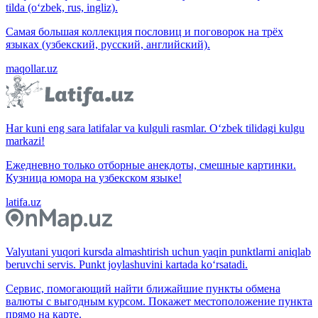
tilda (o‘zbek, rus, ingliz).
Самая большая коллекция пословиц и поговорок на трёх
языках (узбекский, русский, английский).
maqollar.uz
Har kuni eng sara latifalar va kulguli rasmlar. O‘zbek tilidagi kulgu
markazi!
Ежедневно только отборные анекдоты, смешные картинки.
Кузница юмора на узбекском языке!
latifa.uz
Valyutani yuqori kursda almashtirish uchun yaqin punktlarni aniqlab
beruvchi servis. Punkt joylashuvini kartada ko‘rsatadi.
Сервис, помогающий найти ближайшие пункты обмена
валюты с выгодным курсом. Покажет местоположение пункта
прямо на карте.