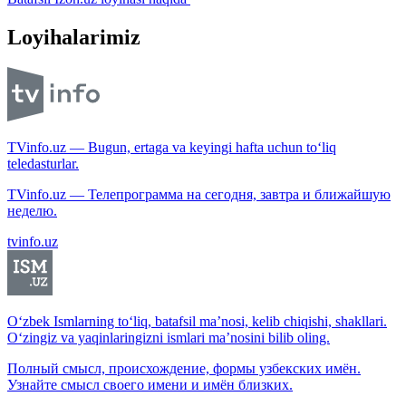
Loyihalarimiz
TVinfo.uz — Bugun, ertaga va keyingi hafta uchun to‘liq
teledasturlar.
TVinfo.uz — Телепрограмма на сегодня, завтра и ближайшую
неделю.
tvinfo.uz
O‘zbek Ismlarning to‘liq, batafsil ma’nosi, kelib chiqishi, shakllari.
O‘zingiz va yaqinlaringizni ismlari ma’nosini bilib oling.
Полный смысл, происхождение, формы узбекских имён.
Узнайте смысл своего имени и имён близких.