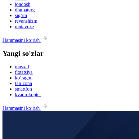
jondosh
dramaturg
sig‘im
revanshizm
mutavoze
Hammasini ko‘rish
Yangi so'zlar
musxaf
flotatsiya
ko‘ragon
fan-zona
smartfon
kvadrokopter
Hammasini ko‘rish