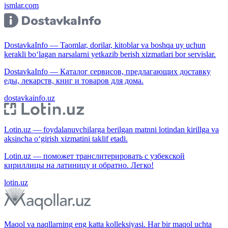
ismlar.com
DostavkaInfo — Taomlar, dorilar, kitoblar va boshqa uy uchun
kerakli bo‘lagan narsalarni yetkazib berish xizmatlari bor servislar.
DostavkaInfo — Каталог сервисов, предлагающих доставку
еды, лекарств, книг и товаров для дома.
dostavkainfo.uz
Lotin.uz — foydalanuvchilarga berilgan matnni lotindan kirillga va
aksincha o‘girish xizmatini taklif etadi.
Lotin.uz — поможет транслитерировать с узбекской
кириллицы на латиницу и обратно. Легко!
lotin.uz
Maqol va naqllarning eng katta kolleksiyasi. Har bir maqol uchta