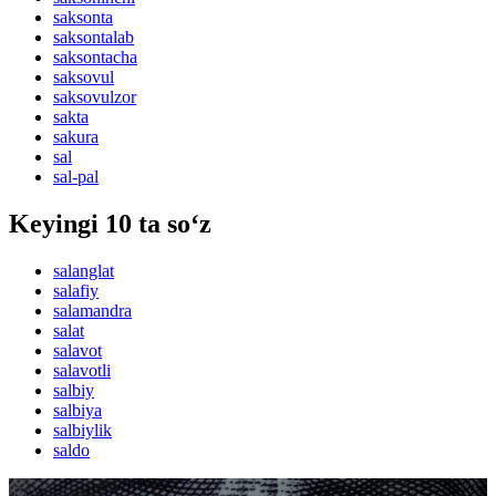
saksonta
saksontalab
saksontacha
saksovul
saksovulzor
sakta
sakura
sal
sal-pal
Keyingi 10 ta so‘z
salanglat
salafiy
salamandra
salat
salavot
salavotli
salbiy
salbiya
salbiylik
saldo