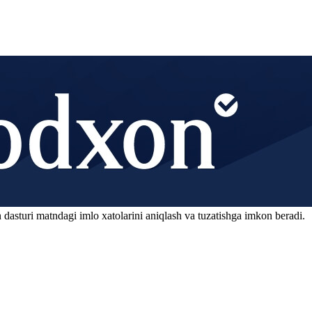
 dasturi matndagi imlo xatolarini aniqlash va tuzatishga imkon beradi.