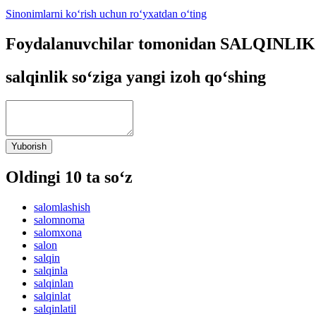
Sinonimlarni ko‘rish uchun ro‘yxatdan o‘ting
Foydalanuvchilar tomonidan SALQINLIK s
salqinlik so‘ziga yangi izoh qo‘shing
Yuborish
Oldingi 10 ta so‘z
salomlashish
salomnoma
salomxona
salon
salqin
salqinla
salqinlan
salqinlat
salqinlatil