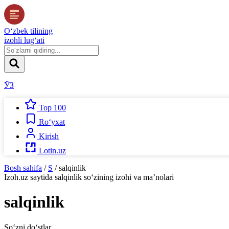
O‘zbek tilining
izohli lug‘ati
ЎЗ
Top 100
Ro‘yxat
Kirish
Lotin.uz
Bosh sahifa
/
S
/
salqinlik
Izoh.uz
saytida
salqinlik
so‘zining izohi va ma’nolari
salqinlik
So‘zni do‘stlar