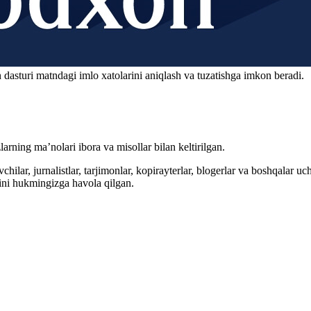
 dasturi matndagi imlo xatolarini aniqlash va tuzatishga imkon beradi.
arning ma’nolari ibora va misollar bilan keltirilgan.
hilar, jurnalistlar, tarjimonlar, kopirayterlar, blogerlar va boshqalar u
ini hukmingizga havola qilgan.