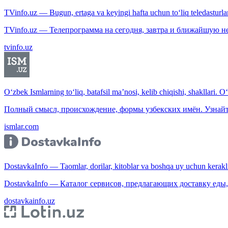
TVinfo.uz — Bugun, ertaga va keyingi hafta uchun to‘liq teledasturlar
TVinfo.uz — Телепрограмма на сегодня, завтра и ближайшую н
tvinfo.uz
O‘zbek Ismlarning to‘liq, batafsil ma’nosi, kelib chiqishi, shakllari. O
Полный смысл, происхождение, формы узбекских имён. Узнайт
ismlar.com
DostavkaInfo — Taomlar, dorilar, kitoblar va boshqa uy uchun kerakli b
DostavkaInfo — Каталог сервисов, предлагающих доставку еды, 
dostavkainfo.uz