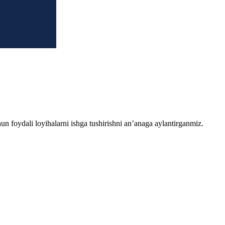
chun foydali loyihalarni ishga tushirishni an’anaga aylantirganmiz.