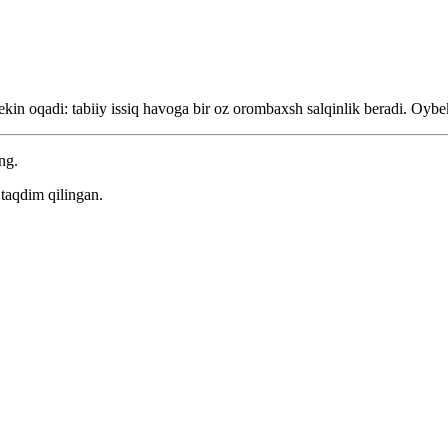
kin oqadi: tabiiy issiq havoga bir oz orombaxsh salqinlik beradi.
Oybek
ng.
taqdim qilingan.