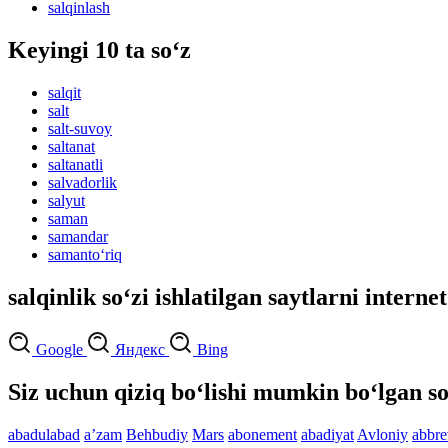
salqinlash
Keyingi 10 ta so‘z
salqit
salt
salt-suvoy
saltanat
saltanatli
salvadorlik
salyut
saman
samandar
samanto‘riq
salqinlik so‘zi ishlatilgan saytlarni interne
Google
Яндекс
Bing
Siz uchun qiziq bo‘lishi mumkin bo‘lgan so
abadulabad
aʼzam
Behbudiy
Mars
abonement
abadiyat
Avloniy
abbre