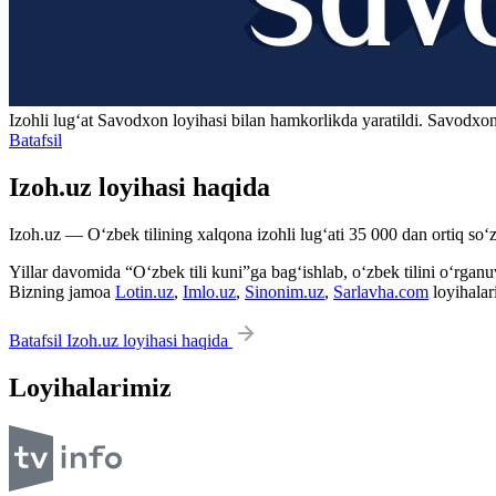
Izohli lugʻat
Savodxon
loyihasi bilan hamkorlikda yaratildi. Savodxon
Batafsil
Izoh.uz loyihasi haqida
Izoh.uz — O‘zbek tilining xalqona izohli lug‘ati 35 000 dan ortiq so‘zl
Yillar davomida “O‘zbek tili kuni”ga bag‘ishlab, o‘zbek tilini o‘rganuvc
Bizning jamoa
Lotin.uz
,
Imlo.uz
,
Sinonim.uz
,
Sarlavha.com
loyihalar
Batafsil Izoh.uz loyihasi haqida
Loyihalarimiz