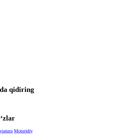
tda qidiring
‘zlar
viatura
Moturidiy