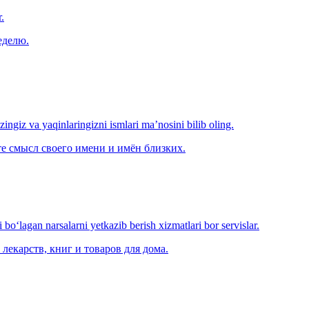
.
еделю.
‘zingiz va yaqinlaringizni ismlari ma’nosini bilib oling.
е смысл своего имени и имён близких.
o‘lagan narsalarni yetkazib berish xizmatlari bor servislar.
лекарств, книг и товаров для дома.