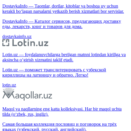
DostavkaInfo — Taomlar, dorilar, kitoblar va boshqa uy uchun
kerakli bo‘lagan narsalarni yetkazib berish xizmatlari bor servislar.
DostavkaInfo — Каталог сервисов, предлагающих доставку
еды, лекарств, книг и товаров для дома.
dostavkainfo.uz
Lotin.uz — foydalanuvchilarga berilgan matnni lotindan kirillga va
aksincha o‘girish xizmatini taklif etadi.
Lotin.uz — поможет транслитерировать с узбекской
кириллицы на латиницу и обратно. Легко!
lotin.uz
Maqol va naqllarning eng katta kolleksiyasi. Har bir maqol uchta
tilda (o‘zbek, rus, ingliz).
Самая большая коллекция пословиц и поговорок на трёх
языках (узбекский, русский, английский).