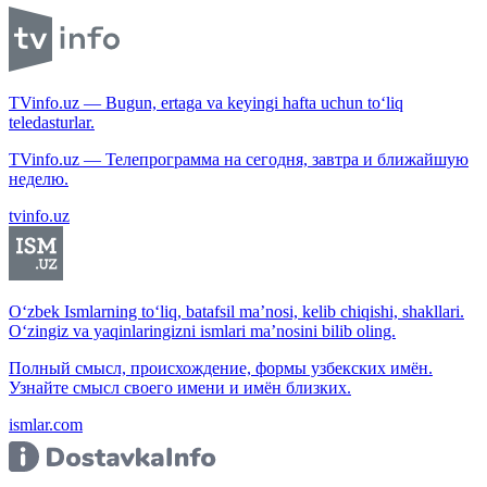
TVinfo.uz — Bugun, ertaga va keyingi hafta uchun to‘liq
teledasturlar.
TVinfo.uz — Телепрограмма на сегодня, завтра и ближайшую
неделю.
tvinfo.uz
O‘zbek Ismlarning to‘liq, batafsil ma’nosi, kelib chiqishi, shakllari.
O‘zingiz va yaqinlaringizni ismlari ma’nosini bilib oling.
Полный смысл, происхождение, формы узбекских имён.
Узнайте смысл своего имени и имён близких.
ismlar.com