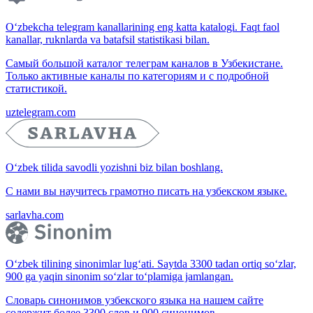
O‘zbekcha telegram kanallarining eng katta katalogi. Faqt faol
kanallar, ruknlarda va batafsil statistikasi bilan.
Самый большой каталог телеграм каналов в Узбекистане.
Только активные каналы по категориям и с подробной
статистикой.
uztelegram.com
O‘zbek tilida savodli yozishni biz bilan boshlang.
С нами вы научитесь грамотно писать на узбекском языке.
sarlavha.com
O‘zbek tilining sinonimlar lug‘ati. Saytda 3300 tadan ortiq so‘zlar,
900 ga yaqin sinonim so‘zlar to‘plamiga jamlangan.
Словарь синонимов узбекского языка на нашем сайте
содержит более 3300 слов и 900 синонимов.