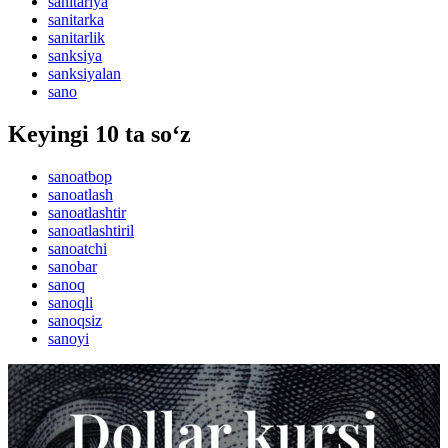
sanitariya
sanitarka
sanitarlik
sanksiya
sanksiyalan
sano
Keyingi 10 ta so‘z
sanoatbop
sanoatlash
sanoatlashtir
sanoatlashtiril
sanoatchi
sanobar
sanoq
sanoqli
sanoqsiz
sanoyi