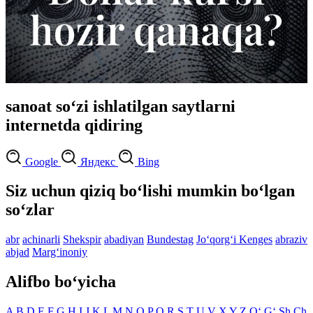
sanoat so‘zi ishlatilgan saytlarni
internetda qidiring
Google
Яндекс
Bing
Siz uchun qiziq bo‘lishi mumkin bo‘lgan
so‘zlar
abr
achinarli
Shekspir
abadiyan
Bundestag
Jo‘qorg‘i Kenges
abraziv
abjad
Marg‘inoniy
Alifbo bo‘yicha
A
B
D
E
F
G
H
I
J
K
L
M
N
O
P
Q
R
S
T
U
V
X
Y
Z
O‘
G‘
Sh
Ch