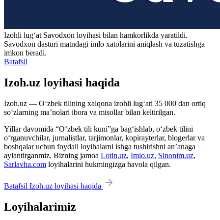
Izohli lugʻat
Savodxon
loyihasi bilan hamkorlikda yaratildi.
Savodxon dasturi matndagi imlo xatolarini aniqlash va tuzatishga
imkon beradi.
Batafsil
Izoh.uz loyihasi haqida
Izoh.uz — O‘zbek tilining xalqona izohli lug‘ati 35 000 dan ortiq
so‘zlarning ma’nolari ibora va misollar bilan keltirilgan.
Yillar davomida “O‘zbek tili kuni”ga bag‘ishlab, o‘zbek tilini
o‘rganuvchilar, jurnalistlar, tarjimonlar, kopirayterlar, blogerlar va
boshqalar uchun foydali loyihalarni ishga tushirishni an’anaga
aylantirganmiz. Bizning jamoa
Lotin.uz
,
Imlo.uz
,
Sinonim.uz
,
Sarlavha.com
loyihalarini hukmingizga havola qilgan.
Batafsil Izoh.uz loyihasi haqida
Loyihalarimiz