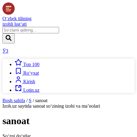
O‘zbek tilining
izohli lug‘ati
ЎЗ
Top 100
Ro‘yxat
Kirish
Lotin.uz
Bosh sahifa
/
S
/
sanoat
Izoh.uz
saytida
sanoat
so‘zining izohi va ma’nolari
sanoat
So‘zni do‘stlar