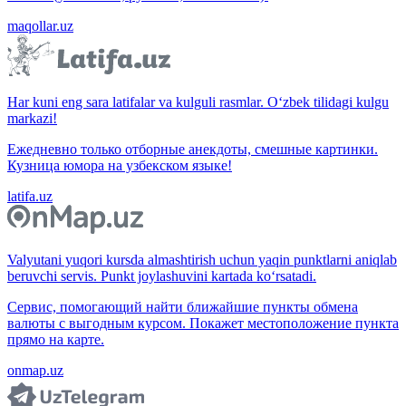
maqollar.uz
Har kuni eng sara latifalar va kulguli rasmlar. O‘zbek tilidagi kulgu
markazi!
Ежедневно только отборные анекдоты, смешные картинки.
Кузница юмора на узбекском языке!
latifa.uz
Valyutani yuqori kursda almashtirish uchun yaqin punktlarni aniqlab
beruvchi servis. Punkt joylashuvini kartada ko‘rsatadi.
Сервис, помогающий найти ближайшие пункты обмена
валюты с выгодным курсом. Покажет местоположение пункта
прямо на карте.
onmap.uz