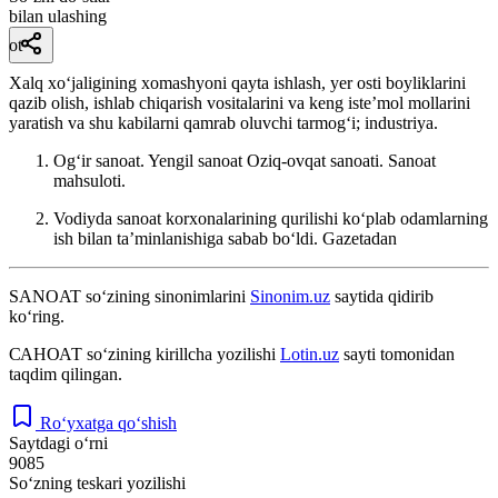
bilan ulashing
ot
Xalq xoʻjaligining xomashyoni qayta ishlash, yer osti boyliklarini
qazib olish, ishlab chiqarish vositalarini va keng isteʼmol mollarini
yaratish va shu kabilarni qamrab oluvchi tarmogʻi; industriya.
Ogʻir sanoat. Yengil sanoat Oziq-ovqat sanoati. Sanoat
mahsuloti.
Vodiyda sanoat korxonalarining qurilishi koʻplab odamlarning
ish bilan taʼminlanishiga sabab boʻldi.
Gazetadan
SANOAT
so‘zining sinonimlarini
Sinonim.uz
saytida qidirib
ko‘ring.
САНОАТ
so‘zining kirillcha yozilishi
Lotin.uz
sayti tomonidan
taqdim qilingan.
Ro‘yxatga qo‘shish
Saytdagi o‘rni
9085
So‘zning teskari yozilishi