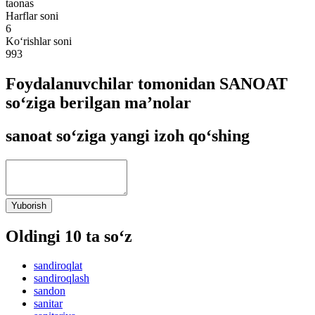
taonas
Harflar soni
6
Ko‘rishlar soni
993
Foydalanuvchilar tomonidan SANOAT
so‘ziga berilgan ma’nolar
sanoat so‘ziga yangi izoh qo‘shing
Yuborish
Oldingi 10 ta so‘z
sandiroqlat
sandiroqlash
sandon
sanitar