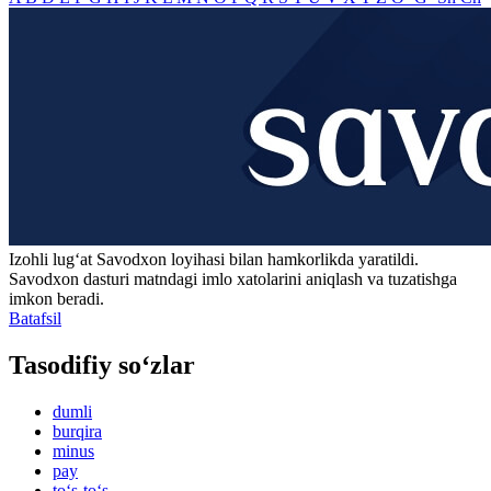
Izohli lugʻat
Savodxon
loyihasi bilan hamkorlikda yaratildi.
Savodxon dasturi matndagi imlo xatolarini aniqlash va tuzatishga
imkon beradi.
Batafsil
Tasodifiy so‘zlar
dumli
burqira
minus
pay
to‘s-to‘s