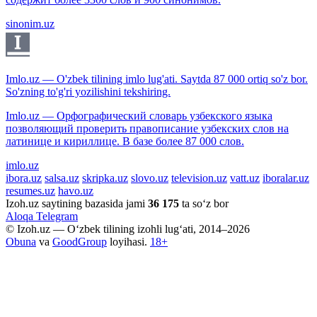
sinonim.uz
Imlo.uz — O'zbek tilining imlo lug'ati. Saytda 87 000 ortiq so'z bor.
So'zning to'g'ri yozilishini tekshiring.
Imlo.uz — Орфографический словарь узбекского языка
позволяющий проверить правописание узбекских слов на
латинице и кириллице. В базе более 87 000 слов.
imlo.uz
ibora.uz
salsa.uz
skripka.uz
slovo.uz
television.uz
vatt.uz
iboralar.uz
resumes.uz
havo.uz
Izoh.uz saytining bazasida jami
36 175
ta so‘z bor
Aloqa
Telegram
© Izoh.uz — O‘zbek tilining izohli lug‘ati, 2014–2026
Obuna
va
GoodGroup
loyihasi.
18+