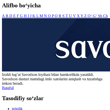
Alifbo bo‘yicha
A
B
D
E
F
G
H
I
J
K
L
M
N
O
P
Q
R
S
T
U
V
X
Y
Z
O‘
G‘
Sh
Ch
Izohli lugʻat
Savodxon
loyihasi bilan hamkorlikda yaratildi.
Savodxon dasturi matndagi imlo xatolarini aniqlash va tuzatishga
imkon beradi.
Batafsil
Tasodifiy so‘zlar
injiqlik