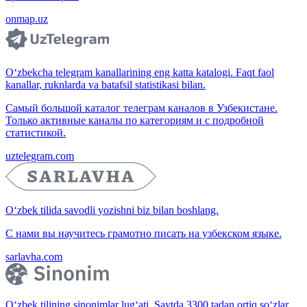
onmap.uz
O‘zbekcha telegram kanallarining eng katta katalogi. Faqt faol
kanallar, ruknlarda va batafsil statistikasi bilan.
Самый большой каталог телеграм каналов в Узбекистане.
Только активные каналы по категориям и с подробной
статистикой.
uztelegram.com
O‘zbek tilida savodli yozishni biz bilan boshlang.
С нами вы научитесь грамотно писать на узбекском языке.
sarlavha.com
O‘zbek tilining sinonimlar lug‘ati. Saytda 3300 tadan ortiq so‘zlar,