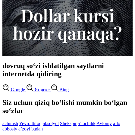
dovruq so‘zi ishlatilgan saytlarni
internetda qidiring
Google
Яндекс
Bing
Siz uchun qiziq bo‘lishi mumkin bo‘lgan
so‘zlar
achinish
Yevroittifoq
absolyut
Shekspir
aʼlochilik
Avloniy
aʼlo
abbosiy
aʼzoyi badan