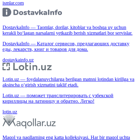
ismlar.com
DostavkaInfo — Taomlar, dorilar, kitoblar va boshqa uy uchun
kerakli bo‘lagan narsalarni yetkazib berish xizmatlari bor servislar.
DostavkaInfo — Каталог сервисов, предлагающих доставку
еды, лекарств, книг и товаров для дома.
dostavkainfo.uz
Lotin.uz — foydalanuvchilarga berilgan matnni lotindan kirillga va
aksincha o‘girish xizmatini taklif etadi.
Lotin.uz — поможет транслитерировать с узбекской
кириллицы на латиницу и обратно. Легко!
lotin.uz
Maqol va naqllarning eng katta kolleksiyasi. Har bir maqol uchta