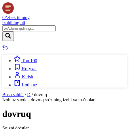
O‘zbek tilining
izohli lug‘ati
ЎЗ
Top 100
Ro‘yxat
Kirish
Lotin.uz
Bosh sahifa
/
D
/
dovruq
Izoh.uz
saytida
dovruq
so‘zining izohi va ma’nolari
dovruq
So‘zni do‘stlar