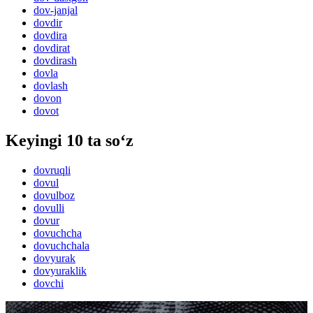
dov-janjal
dovdir
dovdira
dovdirat
dovdirash
dovla
dovlash
dovon
dovot
Keyingi 10 ta so‘z
dovruqli
dovul
dovulboz
dovulli
dovur
dovuchcha
dovuchchala
dovyurak
dovyuraklik
dovchi