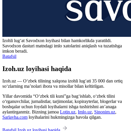
Izohli lugʻat
Savodxon
loyihasi bilan hamkorlikda yaratildi.
Savodxon dasturi matndagi imlo xatolarini aniqlash va tuzatishga
imkon beradi.
Batafsil
Izoh.uz loyihasi haqida
Izoh.uz — O‘zbek tilining xalqona izohli lug‘ati 35 000 dan ortiq
so‘zlarning ma’nolari ibora va misollar bilan keltirilgan.
Yillar davomida “O‘zbek tili kuni”ga bag‘ishlab, o‘zbek tilini
o‘rganuvchilar, jurnalistlar, tarjimonlar, kopirayterlar, blogerlar va
boshqalar uchun foydali loyihalarni ishga tushirishni an’anaga
aylantirganmiz. Bizning jamoa
Lotin.uz
,
Imlo.uz
,
Sinonim.uz
,
Sarlavha.com
loyihalarini hukmingizga havola qilgan.
Batafsil Izoh.uz loyihasi haqida