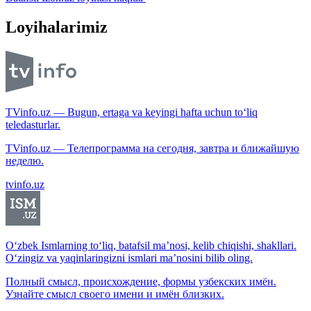
Loyihalarimiz
TVinfo.uz — Bugun, ertaga va keyingi hafta uchun to‘liq
teledasturlar.
TVinfo.uz — Телепрограмма на сегодня, завтра и ближайшую
неделю.
tvinfo.uz
O‘zbek Ismlarning to‘liq, batafsil ma’nosi, kelib chiqishi, shakllari.
O‘zingiz va yaqinlaringizni ismlari ma’nosini bilib oling.
Полный смысл, происхождение, формы узбекских имён.
Узнайте смысл своего имени и имён близких.