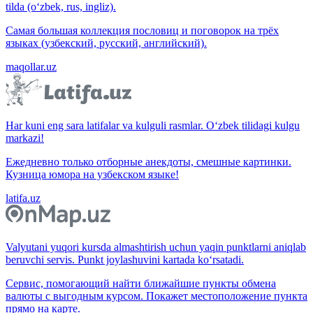
tilda (o‘zbek, rus, ingliz).
Самая большая коллекция пословиц и поговорок на трёх
языках (узбекский, русский, английский).
maqollar.uz
Har kuni eng sara latifalar va kulguli rasmlar. O‘zbek tilidagi kulgu
markazi!
Ежедневно только отборные анекдоты, смешные картинки.
Кузница юмора на узбекском языке!
latifa.uz
Valyutani yuqori kursda almashtirish uchun yaqin punktlarni aniqlab
beruvchi servis. Punkt joylashuvini kartada ko‘rsatadi.
Сервис, помогающий найти ближайшие пункты обмена
валюты с выгодным курсом. Покажет местоположение пункта
прямо на карте.