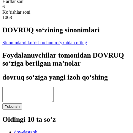
Harflar soni
6
Ko‘rishlar soni
1068
DOVRUQ so‘zining sinonimlari
Sinonimlarni ko‘rish uchun ro‘yxatdan o‘ting
Foydalanuvchilar tomonidan DOVRUQ
so‘ziga berilgan ma’nolar
dovruq so‘ziga yangi izoh qo‘shing
Yuborish
Oldingi 10 ta so‘z
dov-dastgoh