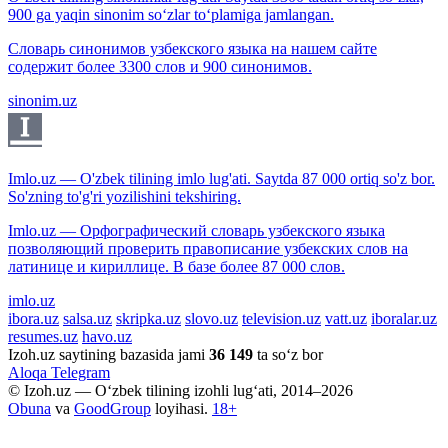
900 ga yaqin sinonim so‘zlar to‘plamiga jamlangan.
Словарь синонимов узбекского языка на нашем сайте
содержит более 3300 слов и 900 синонимов.
sinonim.uz
Imlo.uz — O'zbek tilining imlo lug'ati. Saytda 87 000 ortiq so'z bor.
So'zning to'g'ri yozilishini tekshiring.
Imlo.uz — Орфографический словарь узбекского языка
позволяющий проверить правописание узбекских слов на
латинице и кириллице. В базе более 87 000 слов.
imlo.uz
ibora.uz
salsa.uz
skripka.uz
slovo.uz
television.uz
vatt.uz
iboralar.uz
resumes.uz
havo.uz
Izoh.uz saytining bazasida jami
36 149
ta so‘z bor
Aloqa
Telegram
© Izoh.uz — O‘zbek tilining izohli lug‘ati, 2014–2026
Obuna
va
GoodGroup
loyihasi.
18+