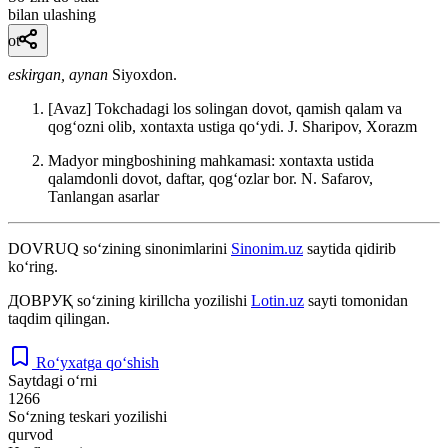
bilan ulashing
ot
eskirgan, aynan
Siyoxdon.
[Avaz] Tokchadagi los solingan dovot, qamish qalam va
qogʻozni olib, xontaxta ustiga qoʻydi.
J. Sharipov, Xorazm
Madyor mingboshining mahkamasi: xontaxta ustida
qalamdonli dovot, daftar, qogʻozlar bor.
N. Safarov,
Tanlangan asarlar
DOVRUQ
so‘zining sinonimlarini
Sinonim.uz
saytida qidirib
ko‘ring.
ДОВРУҚ
so‘zining kirillcha yozilishi
Lotin.uz
sayti tomonidan
taqdim qilingan.
Ro‘yxatga qo‘shish
Saytdagi o‘rni
1266
So‘zning teskari yozilishi
qurvod