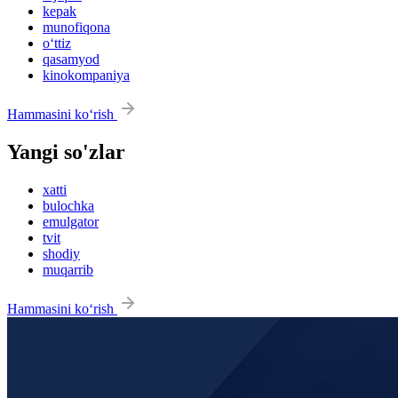
kepak
munofiqona
o‘ttiz
qasamyod
kinokompaniya
Hammasini ko‘rish
Yangi so'zlar
xatti
bulochka
emulgator
tvit
shodiy
muqarrib
Hammasini ko‘rish