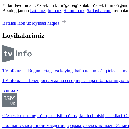
Yillar davomida “O‘zbek tili kuni”ga bag‘ishlab, o‘zbek tilini o‘rganuvc
Bizning jamoa
Lotin.uz
,
Imlo.uz
,
Sinonim.uz
,
Sarlavha.com
loyihalar
Batafsil Izoh.uz loyihasi haqida
Loyihalarimiz
TVinfo.uz — Bugun, ertaga va keyingi hafta uchun to‘liq teledasturlar
TVinfo.uz — Телепрограмма на сегодня, завтра и ближайшую н
tvinfo.uz
O‘zbek Ismlarning to‘liq, batafsil ma’nosi, kelib chiqishi, shakllari. O
Полный смысл, происхождение, формы узбекских имён. Узнайт