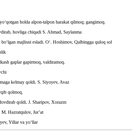
 sal yoʻqotgan holda alpon-talpon harakat qilmoq; gangimoq.
vdirab, hovliga chiqadi
S. Ahmad, Saylanma
boʻlgan majlisni esladi.
Oʻ. Hoshimov, Qalbingga quloq sol
lik
hulkash gaplar gapirmoq, valdiramoq.
vchi
limaga kelmay qoldi. S.
Siyoyev, Avaz
rqib qolmoq.
dovdirab qoldi.
J. Sharipov, Xorazm
.
M. Hazratqulov, Jurʼat
ev, Yillar va yoʻllar