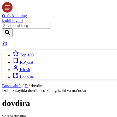
O‘zbek tilining
izohli lug‘ati
ЎЗ
Top 100
Ro‘yxat
Kirish
Lotin.uz
Bosh sahifa
/
D
/
dovdira
Izoh.uz
saytida
dovdira
so‘zining izohi va ma’nolari
dovdira
So‘zni do‘stlar