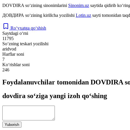
DOVDIRA
so‘zining sinonimlarini
Sinonim.uz
saytida qidirib ko‘ring
ДОВДИРА
so‘zining kirillcha yozilishi
Lotin.uz
sayti tomonidan taqd
Ro‘yxatga qo‘shish
Saytdagi o‘rni
11795
So‘zning teskari yozilishi
aridvod
Harflar soni
7
Ko‘rishlar soni
246
Foydalanuvchilar tomonidan DOVDIRA so‘
dovdira so‘ziga yangi izoh qo‘shing
Yuborish