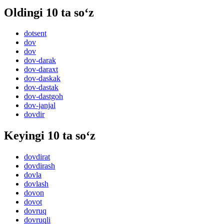
Oldingi 10 ta so‘z
dotsent
dov
dov
dov-darak
dov-daraxt
dov-daskak
dov-dastak
dov-dastgoh
dov-janjal
dovdir
Keyingi 10 ta so‘z
dovdirat
dovdirash
dovla
dovlash
dovon
dovot
dovruq
dovruqli