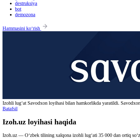
destruksiya
bot
demozona
Hammasini ko‘rish
Izohli lugʻat
Savodxon
loyihasi bilan hamkorlikda yaratildi. Savodxon
Batafsil
Izoh.uz loyihasi haqida
Izoh.uz — O‘zbek tilining xalqona izohli lug‘ati 35 000 dan ortiq so‘zl