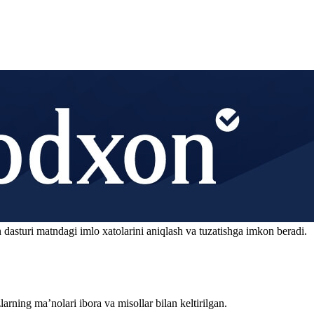
 dasturi matndagi imlo xatolarini aniqlash va tuzatishga imkon beradi.
arning ma’nolari ibora va misollar bilan keltirilgan.