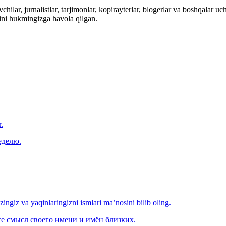
hilar, jurnalistlar, tarjimonlar, kopirayterlar, blogerlar va boshqalar u
ini hukmingizga havola qilgan.
.
еделю.
‘zingiz va yaqinlaringizni ismlari ma’nosini bilib oling.
е смысл своего имени и имён близких.