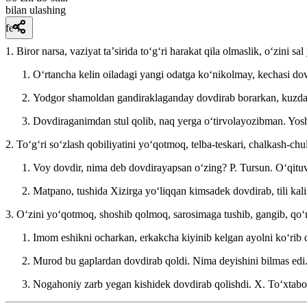
bilan ulashing
fe’l
1. Biror narsa, vaziyat taʼsirida toʻgʻri harakat qila olmaslik, oʻzini
Oʻrtancha kelin oiladagi yangi odatga koʻnikolmay, kechasi do
Yodgor shamoldan gandiraklaganday dovdirab borarkan, kuzda 
Dovdiraganimdan stul qolib, naq yerga oʻtirvolayozibman.
Yosh
2. Toʻgʻri soʻzlash qobiliyatini yoʻqotmoq, telba-teskari, chalkash-c
Voy dovdir, nima deb dovdirayapsan oʻzing? P. Tursun.
Oʻqitu
Matpano, tushida Xizirga yoʻliqqan kimsadek dovdirab, tili ka
3. Oʻzini yoʻqotmoq, shoshib qolmoq, sarosimaga tushib, gangib, qoʻ
Imom eshikni ocharkan, erkakcha kiyinib kelgan ayolni koʻrib 
Murod bu gaplardan dovdirab qoldi. Nima deyishini bilmas edi
Nogahoniy zarb yegan kishidek dovdirab qolishdi.
X. Toʻxtaboy