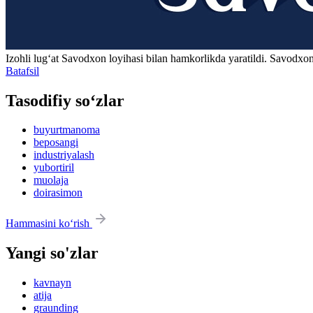
Izohli lugʻat
Savodxon
loyihasi bilan hamkorlikda yaratildi. Savodxon
Batafsil
Tasodifiy so‘zlar
buyurtmanoma
beposangi
industriyalash
yubortiril
muolaja
doirasimon
Hammasini ko‘rish
Yangi so'zlar
kavnayn
atija
graunding