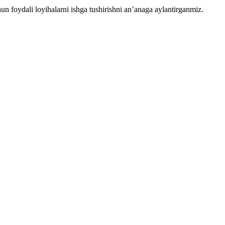
chun foydali loyihalarni ishga tushirishni an’anaga aylantirganmiz.