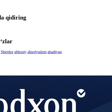
da qidiring
‘zlar
Sherdor
abbosiy
absolyutizm
abadiyan