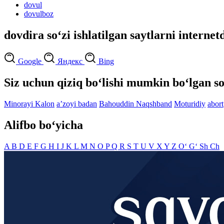
dovul
dovulboz
dovdira so‘zi ishlatilgan saytlarni internet
Google
Яндекс
Bing
Siz uchun qiziq bo‘lishi mumkin bo‘lgan so
Minorayi Kalon
aʼzoyi badan
Bahouddin Naqshband
Moturidiy
abort
Alifbo bo‘yicha
A
B
D
E
F
G
H
I
J
K
L
M
N
O
P
Q
R
S
T
U
V
X
Y
Z
O‘
G‘
Sh
Ch