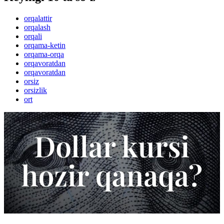
orqalattir
orqalash
orqali
orqama-ketin
orqama-orqa
orqavoratdan
orqavoratdan
orsiz
orsizlik
ort