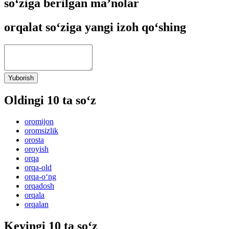
so‘ziga berilgan ma’nolar
orqalat so‘ziga yangi izoh qo‘shing
Yuborish
Oldingi 10 ta so‘z
oromijon
oromsizlik
orosta
oroyish
orqa
orqa-old
orqa-o‘ng
orqadosh
orqala
orqalan
Keyingi 10 ta so‘z