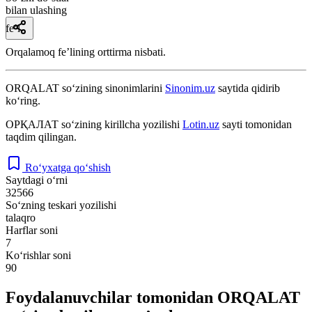
bilan ulashing
fe’l
Orqalamoq feʼlining orttirma nisbati.
ORQALAT
so‘zining sinonimlarini
Sinonim.uz
saytida qidirib
ko‘ring.
ОРҚАЛАТ
so‘zining kirillcha yozilishi
Lotin.uz
sayti tomonidan
taqdim qilingan.
Ro‘yxatga qo‘shish
Saytdagi o‘rni
32566
So‘zning teskari yozilishi
talaqro
Harflar soni
7
Ko‘rishlar soni
90
Foydalanuvchilar tomonidan ORQALAT