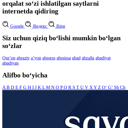
orqalat so‘zi ishlatilgan saytlarni
internetda qidiring
Google
Яндекс
Bing
Siz uchun qiziq bo‘lishi mumkin bo‘lgan
so‘zlar
Qurʼon
abraziv
aʼyon
abssess
abssissa
abad
abzalla
abadiyat
abadiyan
Alifbo bo‘yicha
A
B
D
E
F
G
H
I
J
K
L
M
N
O
P
Q
R
S
T
U
V
X
Y
Z
O‘
G‘
Sh
Ch