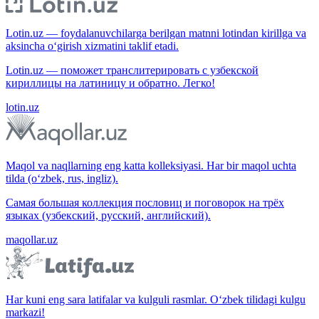
Lotin.uz — foydalanuvchilarga berilgan matnni lotindan kirillga va
aksincha o‘girish xizmatini taklif etadi.
Lotin.uz — поможет транслитерировать с узбекской
кириллицы на латиницу и обратно. Легко!
lotin.uz
Maqol va naqllarning eng katta kolleksiyasi. Har bir maqol uchta
tilda (o‘zbek, rus, ingliz).
Самая большая коллекция пословиц и поговорок на трёх
языках (узбекский, русский, английский).
maqollar.uz
Har kuni eng sara latifalar va kulguli rasmlar. O‘zbek tilidagi kulgu
markazi!