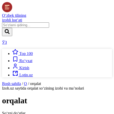
O‘zbek tilining
izohli lug‘ati
ЎЗ
Top 100
Ro‘yxat
Kirish
Lotin.uz
Bosh sahifa
/
O
/
orqalat
Izoh.uz
saytida
orqalat
so‘zining izohi va ma’nolari
orqalat
So‘zni do‘stlar