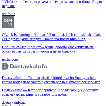
TVinfo.uz — Телепрограмма на сегодня, завтра и ближайшую
неделю.
tvinfo.uz
O‘zbek Ismlarning to‘liq, batafsil ma’nosi, kelib chiqishi, shakllari.
O‘zingiz va yaqinlaringizni ismlari ma’nosini bilib oling.
Полный смысл, происхождение, формы узбекских имён.
Узнайте смысл своего имени и имён близких.
ismlar.com
DostavkaInfo — Taomlar, dorilar, kitoblar va boshqa uy uchun
kerakli bo‘lagan narsalarni yetkazib berish xizmatlari bor servislar.
DostavkaInfo — Каталог сервисов, предлагающих доставку
еды, лекарств, книг и товаров для дома.
dostavkainfo.uz