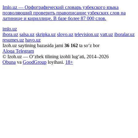
Imlo.uz — Орфографический словарь узбекского языка
позволяющий проверить правописание узбекских слов на
латинице и кириллице. В базе более 87 000 слов.
imlo.uz
ibora.uz
salsa.uz
skripka.uz
slovo.uz
television.uz
vatt.uz
iboralar.uz
resumes.uz
havo.uz
Izoh.uz saytining bazasida jami
36 162
ta so‘z bor
Aloqa
Telegram
© Izoh.uz — O‘zbek tilining izohli lug‘ati, 2014–2026
Obuna
va
GoodGroup
loyihasi.
18+