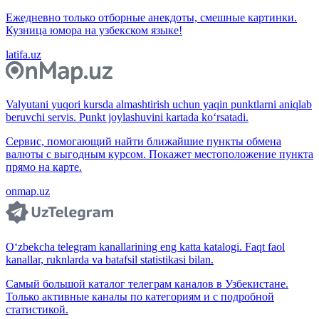
Ежедневно только отборные анекдоты, смешные картинки.
Кузница юмора на узбекском языке!
latifa.uz
Valyutani yuqori kursda almashtirish uchun yaqin punktlarni aniqlab
beruvchi servis. Punkt joylashuvini kartada ko‘rsatadi.
Сервис, помогающий найти ближайшие пункты обмена
валюты с выгодным курсом. Покажет местоположение пункта
прямо на карте.
onmap.uz
O‘zbekcha telegram kanallarining eng katta katalogi. Faqt faol
kanallar, ruknlarda va batafsil statistikasi bilan.
Самый большой каталог телеграм каналов в Узбекистане.
Только активные каналы по категориям и с подробной
статистикой.