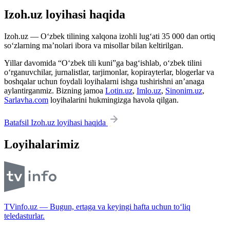
Izoh.uz loyihasi haqida
Izoh.uz — O‘zbek tilining xalqona izohli lug‘ati 35 000 dan ortiq
so‘zlarning ma’nolari ibora va misollar bilan keltirilgan.
Yillar davomida “O‘zbek tili kuni”ga bag‘ishlab, o‘zbek tilini
o‘rganuvchilar, jurnalistlar, tarjimonlar, kopirayterlar, blogerlar va
boshqalar uchun foydali loyihalarni ishga tushirishni an’anaga
aylantirganmiz. Bizning jamoa
Lotin.uz
,
Imlo.uz
,
Sinonim.uz
,
Sarlavha.com
loyihalarini hukmingizga havola qilgan.
Batafsil Izoh.uz loyihasi haqida
Loyihalarimiz
TVinfo.uz — Bugun, ertaga va keyingi hafta uchun to‘liq
teledasturlar.