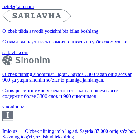
uztelegram.com
O‘zbek tilida savodli yozishni biz bilan boshlang.
С нами вы научитесь грамотно писать на узбекском языке.
sarlavha.com
O‘zbek tilining sinonimlar lug‘ati. Saytda 3300 tadan ortiq so‘zlar,
900 ga yaqin sinonim so‘zlar to‘plamiga jamlangan.
Словарь синонимов узбекского языка на нашем сайте
содержит более 3300 слов и 900 синонимов.
sinonim.uz
Imlo.uz — O'zbek tilining imlo lug'ati. Saytda 87 000 ortiq so'z bor.
So'zning to'g'ri yozilishini tekshiring.