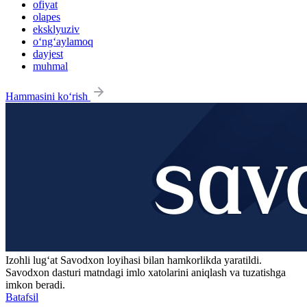
ofiyat
olapes
eksklyuziv
o‘ng‘aylamoq
dayjest
muhmal
Hammasini ko‘rish
Izohli lugʻat
Savodxon
loyihasi bilan hamkorlikda yaratildi.
Savodxon dasturi matndagi imlo xatolarini aniqlash va tuzatishga
imkon beradi.
Batafsil