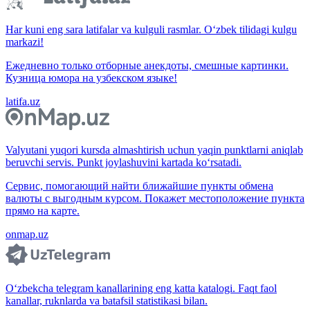
Har kuni eng sara latifalar va kulguli rasmlar. O‘zbek tilidagi kulgu
markazi!
Ежедневно только отборные анекдоты, смешные картинки.
Кузница юмора на узбекском языке!
latifa.uz
Valyutani yuqori kursda almashtirish uchun yaqin punktlarni aniqlab
beruvchi servis. Punkt joylashuvini kartada ko‘rsatadi.
Сервис, помогающий найти ближайшие пункты обмена
валюты с выгодным курсом. Покажет местоположение пункта
прямо на карте.
onmap.uz
O‘zbekcha telegram kanallarining eng katta katalogi. Faqt faol
kanallar, ruknlarda va batafsil statistikasi bilan.