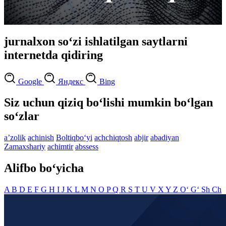
jurnalxon so‘zi ishlatilgan saytlarni
internetda qidiring
Google
Яндекс
Bing
Siz uchun qiziq bo‘lishi mumkin bo‘lgan
so‘zlar
aʼzolik
achinish
Boltiqbo‘yi
achchiqtosh
abjir
abadiyan
Zamaxshariy
achimtir
abssess
Alifbo bo‘yicha
A
B
D
E
F
G
H
I
J
K
L
M
N
O
P
Q
R
S
T
U
V
X
Y
Z
O‘
G‘
Sh
Ch