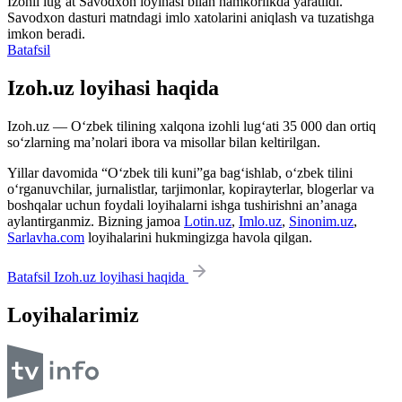
Izohli lugʻat
Savodxon
loyihasi bilan hamkorlikda yaratildi.
Savodxon dasturi matndagi imlo xatolarini aniqlash va tuzatishga
imkon beradi.
Batafsil
Izoh.uz loyihasi haqida
Izoh.uz — O‘zbek tilining xalqona izohli lug‘ati 35 000 dan ortiq
so‘zlarning ma’nolari ibora va misollar bilan keltirilgan.
Yillar davomida “O‘zbek tili kuni”ga bag‘ishlab, o‘zbek tilini
o‘rganuvchilar, jurnalistlar, tarjimonlar, kopirayterlar, blogerlar va
boshqalar uchun foydali loyihalarni ishga tushirishni an’anaga
aylantirganmiz. Bizning jamoa
Lotin.uz
,
Imlo.uz
,
Sinonim.uz
,
Sarlavha.com
loyihalarini hukmingizga havola qilgan.
Batafsil Izoh.uz loyihasi haqida
Loyihalarimiz