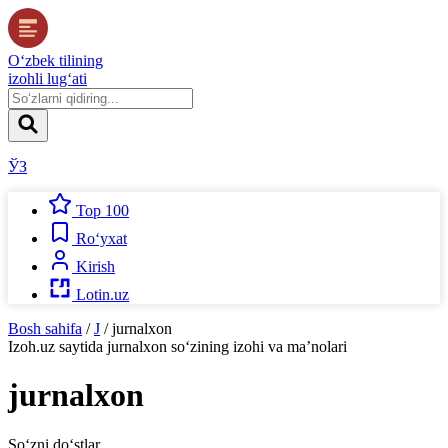
O‘zbek tilining
izohli lug‘ati
ЎЗ
Top 100
Ro‘yxat
Kirish
Lotin.uz
Bosh sahifa
/
J
/
jurnalxon
Izoh.uz
saytida
jurnalxon
so‘zining izohi va ma’nolari
jurnalxon
So‘zni do‘stlar