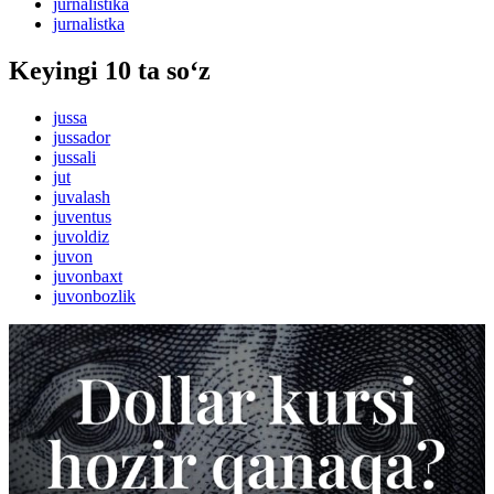
jurnalistika
jurnalistka
Keyingi 10 ta so‘z
jussa
jussador
jussali
jut
juvalash
juventus
juvoldiz
juvon
juvonbaxt
juvonbozlik