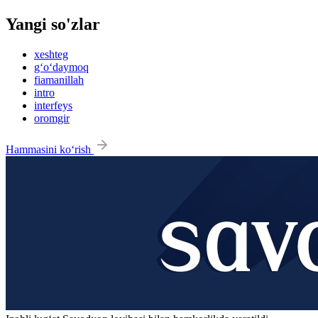
Yangi so'zlar
xeshteg
g‘o‘daymoq
fiamanillah
intro
interfeys
oromgir
Hammasini ko‘rish