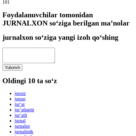
101
Foydalanuvchilar tomonidan
JURNALXON so‘ziga berilgan ma’nolar
jurnalxon so‘ziga yangi izoh qo‘shing
Yuborish
Oldingi 10 ta so‘z
junsiz
junun
jurʼat
jurʼatlantir
jurʼatli
jurnal
jurnalist
jurnalistik