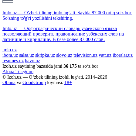
Imlo.uz — O'zbek tilining imlo lug'ati. Saytda 87 000 ortiq so'z bor.
So'zning to'g'ri yozilishini tekshiring.
Imlo.uz — Орфографический словарь узбекского языка
позволяющий проверить правописание узбекских слов на
латинице и кириллице. В базе более 87 000 слов.
imlo.uz
ibora.uz
salsa.uz
skripka.uz
slovo.uz
television.uz
vatt.uz
iboralar.uz
resumes.uz
havo.uz
Izoh.uz saytining bazasida jami
36 175
ta so‘z bor
Aloqa
Telegram
© Izoh.uz — O‘zbek tilining izohli lug‘ati, 2014–2026
Obuna
va
GoodGroup
loyihasi.
18+