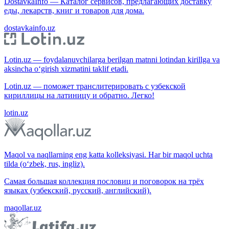
DostavkaInfo — Каталог сервисов, предлагающих доставку
еды, лекарств, книг и товаров для дома.
dostavkainfo.uz
Lotin.uz — foydalanuvchilarga berilgan matnni lotindan kirillga va
aksincha o‘girish xizmatini taklif etadi.
Lotin.uz — поможет транслитерировать с узбекской
кириллицы на латиницу и обратно. Легко!
lotin.uz
Maqol va naqllarning eng katta kolleksiyasi. Har bir maqol uchta
tilda (o‘zbek, rus, ingliz).
Самая большая коллекция пословиц и поговорок на трёх
языках (узбекский, русский, английский).
maqollar.uz