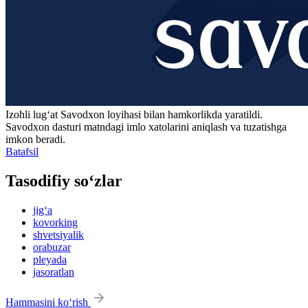
Izohli lugʻat
Savodxon
loyihasi bilan hamkorlikda yaratildi.
Savodxon dasturi matndagi imlo xatolarini aniqlash va tuzatishga
imkon beradi.
Batafsil
Tasodifiy so‘zlar
jig‘a
kovorking
shvetsiyalik
orabuzar
pleyada
jasoratlan
Hammasini ko‘rish