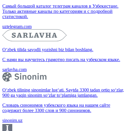
Самый большой каталог телеграм каналов в Узбекистане.
Только активные каналы по категориям и с подробной
статистикой.
uztelegram.com
O‘zbek tilida savodli yozishni biz bilan boshlang.
С нами вы научитесь грамотно писать на узбекском языке.
sarlavha.com
O‘zbek tilining sinonimlar lug‘ati. Saytda 3300 tadan ortiq so‘zlar,
900 ga yaqin sinonim so‘zlar to‘plamiga jamlangan.
Словарь синонимов узбекского языка на нашем сайте
содержит более 3300 слов и 900 синонимов.
sinonim.uz