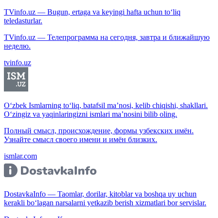
TVinfo.uz — Bugun, ertaga va keyingi hafta uchun to‘liq
teledasturlar.
TVinfo.uz — Телепрограмма на сегодня, завтра и ближайшую
неделю.
tvinfo.uz
O‘zbek Ismlarning to‘liq, batafsil ma’nosi, kelib chiqishi, shakllari.
O‘zingiz va yaqinlaringizni ismlari ma’nosini bilib oling.
Полный смысл, происхождение, формы узбекских имён.
Узнайте смысл своего имени и имён близких.
ismlar.com
DostavkaInfo — Taomlar, dorilar, kitoblar va boshqa uy uchun
kerakli bo‘lagan narsalarni yetkazib berish xizmatlari bor servislar.