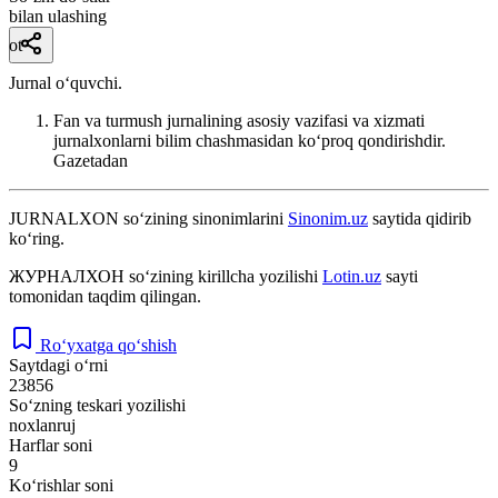
bilan ulashing
ot
Jurnal oʻquvchi.
Fan va turmush jurnalining asosiy vazifasi va xizmati
jurnalxonlarni bilim chashmasidan koʻproq qondirishdir.
Gazetadan
JURNALXON
so‘zining sinonimlarini
Sinonim.uz
saytida qidirib
ko‘ring.
ЖУРНАЛХОН
so‘zining kirillcha yozilishi
Lotin.uz
sayti
tomonidan taqdim qilingan.
Ro‘yxatga qo‘shish
Saytdagi o‘rni
23856
So‘zning teskari yozilishi
noxlanruj
Harflar soni
9
Ko‘rishlar soni