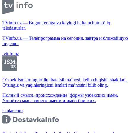
TVinfo.uz — Bugun, ertaga va keyingi hafta uchun to‘liq
teledasturlar.
TVinfo.uz — Телепрограмма на сегодня, завтра и ближайшую
неделю.
tvinfo.uz
O‘zbek Ismlarning to‘liq, batafsil ma’nosi, kelib chiqishi, shakllari.
O‘zingiz va yaqinlaringizni ismlari ma’nosini bilib oling.
Полный смысл, происхождение, формы узбекских имён.
Узнайте смысл своего имени и имён близких.
ismlar.com