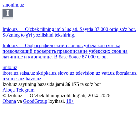
sinonim.uz
Imlo.uz — O'zbek tilining imlo lug'ati. Saytda 87 000 ortiq so'z bor.
So'zning to'g'ri yozilishini tekshiring.
Imlo.uz — Орфографический словарь узбекского языка
позволяющий проверить правописание узбекских слов на
латинице и кириллице. В базе более 87 000 слов.
imlo.uz
ibora.uz
salsa.uz
skripka.uz
slovo.uz
television.uz
vatt.uz
iboralar.uz
resumes.uz
havo.uz
Izoh.uz saytining bazasida jami
36 175
ta so‘z bor
Aloqa
Telegram
© Izoh.uz — O‘zbek tilining izohli lug‘ati, 2014–2026
Obuna
va
GoodGroup
loyihasi.
18+