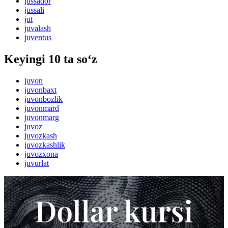
jussador
jussali
jut
juvalash
juventus
Keyingi 10 ta so‘z
juvon
juvonbaxt
juvonbozlik
juvonmard
juvonmarg
juvoz
juvozkash
juvozkashlik
juvozxona
juvurlat