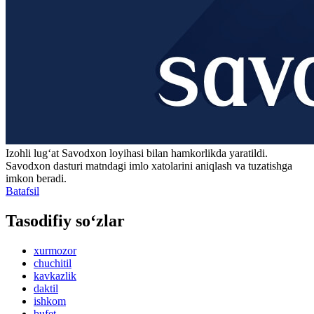
Izohli lugʻat
Savodxon
loyihasi bilan hamkorlikda yaratildi.
Savodxon dasturi matndagi imlo xatolarini aniqlash va tuzatishga
imkon beradi.
Batafsil
Tasodifiy so‘zlar
xurmozor
chuchitil
kavkazlik
daktil
ishkom
bufet