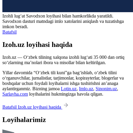
Izohli lugʻat
Savodxon
loyihasi bilan hamkorlikda yaratildi.
Savodxon dasturi matndagi imlo xatolarini aniqlash va tuzatishga
imkon beradi.
Batafsil
Izoh.uz loyihasi haqida
Izoh.uz — O‘zbek tilining xalqona izohli lug‘ati 35 000 dan ortiq
so‘zlarning ma’nolari ibora va misollar bilan keltirilgan.
Yillar davomida “O‘zbek tili kuni”ga bag‘ishlab, o‘zbek tilini
o‘rganuvchilar, jurnalistlar, tarjimonlar, kopirayterlar, blogerlar va
boshqalar uchun foydali loyihalarni ishga tushirishni an’anaga
aylantirganmiz. Bizning jamoa
Lotin.uz
,
Imlo.uz
,
Sinonim.uz
,
Sarlavha.com
loyihalarini hukmingizga havola qilgan.
Batafsil Izoh.uz loyihasi haqida
Loyihalarimiz