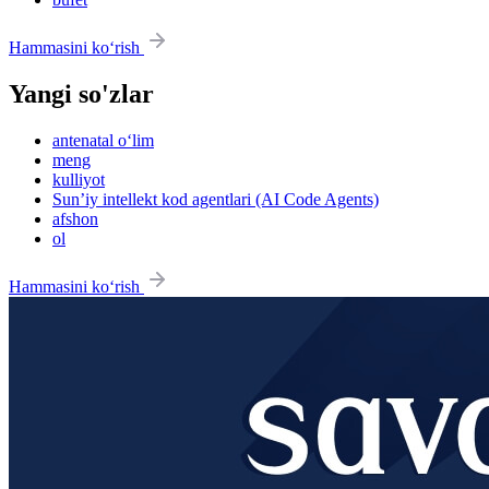
Hammasini ko‘rish
Yangi so'zlar
antenatal o‘lim
meng
kulliyot
Sun’iy intellekt kod agentlari (AI Code Agents)
afshon
ol
Hammasini ko‘rish