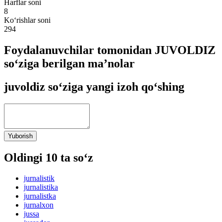
Harflar soni
8
Ko‘rishlar soni
294
Foydalanuvchilar tomonidan JUVOLDIZ
so‘ziga berilgan ma’nolar
juvoldiz so‘ziga yangi izoh qo‘shing
Yuborish
Oldingi 10 ta so‘z
jurnalistik
jurnalistika
jurnalistka
jurnalxon
jussa