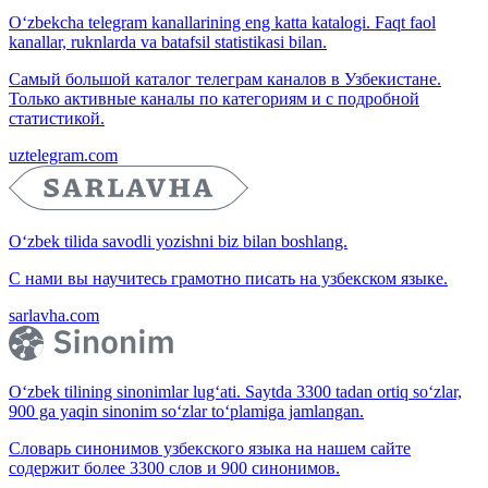
O‘zbekcha telegram kanallarining eng katta katalogi. Faqt faol
kanallar, ruknlarda va batafsil statistikasi bilan.
Самый большой каталог телеграм каналов в Узбекистане.
Только активные каналы по категориям и с подробной
статистикой.
uztelegram.com
O‘zbek tilida savodli yozishni biz bilan boshlang.
С нами вы научитесь грамотно писать на узбекском языке.
sarlavha.com
O‘zbek tilining sinonimlar lug‘ati. Saytda 3300 tadan ortiq so‘zlar,
900 ga yaqin sinonim so‘zlar to‘plamiga jamlangan.
Словарь синонимов узбекского языка на нашем сайте
содержит более 3300 слов и 900 синонимов.