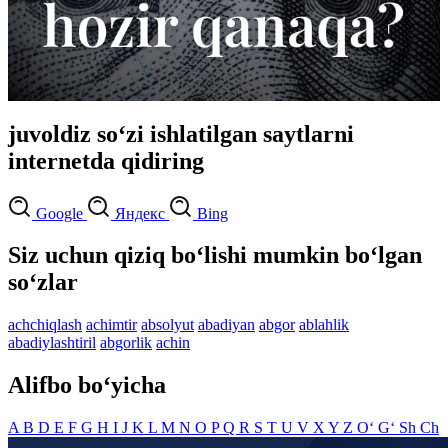
juvoldiz so‘zi ishlatilgan saytlarni
internetda qidiring
Google
Яндекс
Bing
Siz uchun qiziq bo‘lishi mumkin bo‘lgan
so‘zlar
achchiqlash
achimtir
absolyut
abadiyan
abgor
ablahlik
abadiylashtiril
abgorlik
achin
Alifbo bo‘yicha
A
B
D
E
F
G
H
I
J
K
L
M
N
O
P
Q
R
S
T
U
V
X
Y
Z
O‘
G‘
Sh
Ch