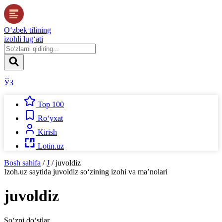
O‘zbek tilining
izohli lug‘ati
ЎЗ
Top 100
Ro‘yxat
Kirish
Lotin.uz
Bosh sahifa
/
J
/
juvoldiz
Izoh.uz
saytida
juvoldiz
so‘zining izohi va ma’nolari
juvoldiz
So‘zni do‘stlar