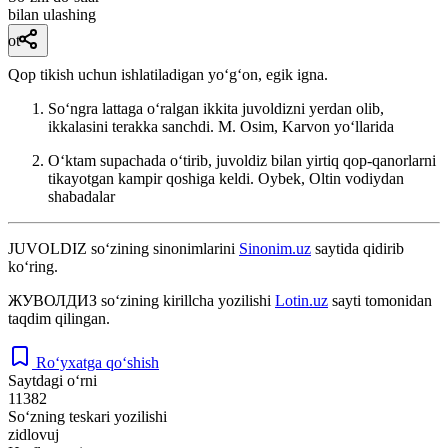
bilan ulashing
ot
Qop tikish uchun ishlatiladigan yoʻgʻon, egik igna.
Soʻngra lattaga oʻralgan ikkita juvoldizni yerdan olib,
ikkalasini terakka sanchdi.
M. Osim, Karvon yoʻllarida
Oʻktam supachada oʻtirib, juvoldiz bilan yirtiq qop-qanorlarni
tikayotgan kampir qoshiga keldi.
Oybek, Oltin vodiydan
shabadalar
JUVOLDIZ
so‘zining sinonimlarini
Sinonim.uz
saytida qidirib
ko‘ring.
ЖУВОЛДИЗ
so‘zining kirillcha yozilishi
Lotin.uz
sayti tomonidan
taqdim qilingan.
Ro‘yxatga qo‘shish
Saytdagi o‘rni
11382
So‘zning teskari yozilishi
zidlovuj