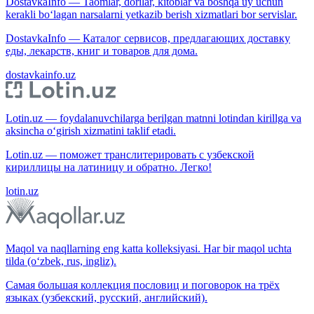
DostavkaInfo — Taomlar, dorilar, kitoblar va boshqa uy uchun
kerakli bo‘lagan narsalarni yetkazib berish xizmatlari bor servislar.
DostavkaInfo — Каталог сервисов, предлагающих доставку
еды, лекарств, книг и товаров для дома.
dostavkainfo.uz
Lotin.uz — foydalanuvchilarga berilgan matnni lotindan kirillga va
aksincha o‘girish xizmatini taklif etadi.
Lotin.uz — поможет транслитерировать с узбекской
кириллицы на латиницу и обратно. Легко!
lotin.uz
Maqol va naqllarning eng katta kolleksiyasi. Har bir maqol uchta
tilda (o‘zbek, rus, ingliz).
Самая большая коллекция пословиц и поговорок на трёх
языках (узбекский, русский, английский).