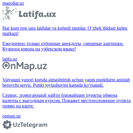
maqollar.uz
Har kuni eng sara latifalar va kulguli rasmlar. O‘zbek tilidagi kulgu
markazi!
Ежедневно только отборные анекдоты, смешные картинки.
Кузница юмора на узбекском языке!
latifa.uz
Valyutani yuqori kursda almashtirish uchun yaqin punktlarni aniqlab
beruvchi servis. Punkt joylashuvini kartada ko‘rsatadi.
Сервис, помогающий найти ближайшие пункты обмена
валюты с выгодным курсом. Покажет местоположение пункта
прямо на карте.
onmap.uz