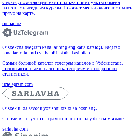
Сервис, помогающий найти ближайшие пункты обмена
валюты с выгодным курсом. Покажет местоположение пункта
прямо на карте.
onmap.uz
O‘zbekcha telegram kanallarining eng katta katalogi. Faqt faol
kanallar, ruknlarda va batafsil statistikasi bilan.
Самый большой каталог телеграм каналов в Узбекистане.
Только активные каналы по категориям и с подробной
статистикой.
uztelegram.com
O‘zbek tilida savodli yozishni biz bilan boshlang.
С нами вы научитесь грамотно писать на узбекском языке.
sarlavha.com