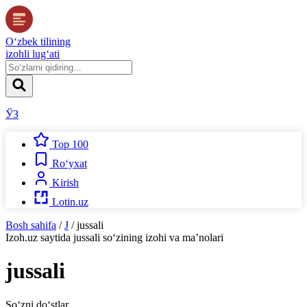
O‘zbek tilining
izohli lug‘ati
ЎЗ
Top 100
Ro‘yxat
Kirish
Lotin.uz
Bosh sahifa
/
J
/
jussali
Izoh.uz
saytida
jussali
so‘zining izohi va ma’nolari
jussali
So‘zni do‘stlar