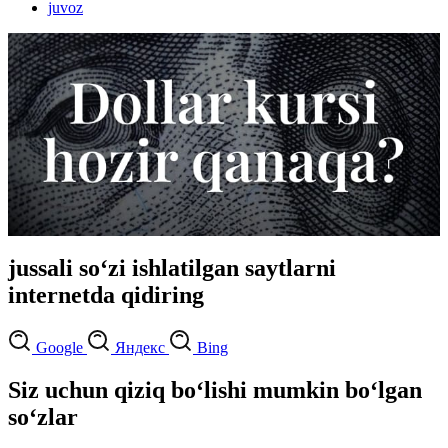
juvoz
jussali so‘zi ishlatilgan saytlarni
internetda qidiring
Google
Яндекс
Bing
Siz uchun qiziq bo‘lishi mumkin bo‘lgan
so‘zlar