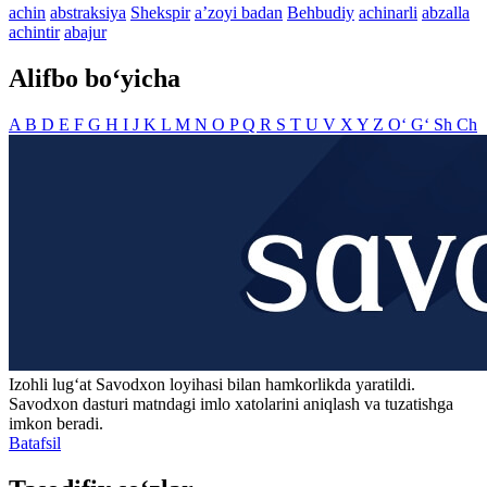
achin
abstraksiya
Shekspir
aʼzoyi badan
Behbudiy
achinarli
abzalla
achintir
abajur
Alifbo bo‘yicha
A
B
D
E
F
G
H
I
J
K
L
M
N
O
P
Q
R
S
T
U
V
X
Y
Z
O‘
G‘
Sh
Ch
Izohli lugʻat
Savodxon
loyihasi bilan hamkorlikda yaratildi.
Savodxon dasturi matndagi imlo xatolarini aniqlash va tuzatishga
imkon beradi.
Batafsil