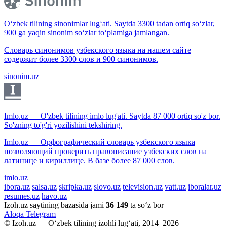
O‘zbek tilining sinonimlar lug‘ati. Saytda 3300 tadan ortiq so‘zlar,
900 ga yaqin sinonim so‘zlar to‘plamiga jamlangan.
Словарь синонимов узбекского языка на нашем сайте
содержит более 3300 слов и 900 синонимов.
sinonim.uz
Imlo.uz — O'zbek tilining imlo lug'ati. Saytda 87 000 ortiq so'z bor.
So'zning to'g'ri yozilishini tekshiring.
Imlo.uz — Орфографический словарь узбекского языка
позволяющий проверить правописание узбекских слов на
латинице и кириллице. В базе более 87 000 слов.
imlo.uz
ibora.uz
salsa.uz
skripka.uz
slovo.uz
television.uz
vatt.uz
iboralar.uz
resumes.uz
havo.uz
Izoh.uz saytining bazasida jami
36 149
ta so‘z bor
Aloqa
Telegram
© Izoh.uz — O‘zbek tilining izohli lug‘ati, 2014–2026