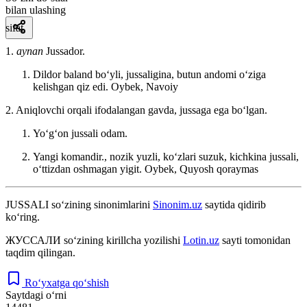
bilan ulashing
sifat
1.
aynan
Jussador.
Dildor baland boʻyli, jussaligina, butun andomi oʻziga
kelishgan qiz edi.
Oybek, Navoiy
2. Aniqlovchi orqali ifodalangan gavda, jussaga ega boʻlgan.
Yoʻgʻon jussali odam.
Yangi komandir., nozik yuzli, koʻzlari suzuk, kichkina jussali,
oʻttizdan oshmagan yigit.
Oybek, Quyosh qoraymas
JUSSALI
so‘zining sinonimlarini
Sinonim.uz
saytida qidirib
ko‘ring.
ЖУССАЛИ
so‘zining kirillcha yozilishi
Lotin.uz
sayti tomonidan
taqdim qilingan.
Ro‘yxatga qo‘shish
Saytdagi o‘rni