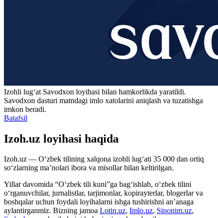
Izohli lugʻat
Savodxon
loyihasi bilan hamkorlikda yaratildi.
Savodxon dasturi matndagi imlo xatolarini aniqlash va tuzatishga
imkon beradi.
Batafsil
Izoh.uz loyihasi haqida
Izoh.uz — O‘zbek tilining xalqona izohli lug‘ati 35 000 dan ortiq
so‘zlarning ma’nolari ibora va misollar bilan keltirilgan.
Yillar davomida “O‘zbek tili kuni”ga bag‘ishlab, o‘zbek tilini
o‘rganuvchilar, jurnalistlar, tarjimonlar, kopirayterlar, blogerlar va
boshqalar uchun foydali loyihalarni ishga tushirishni an’anaga
aylantirganmiz. Bizning jamoa
Lotin.uz
,
Imlo.uz
,
Sinonim.uz
,