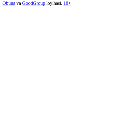
Obuna
va
GoodGroup
loyihasi.
18+