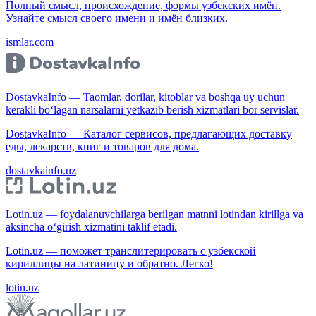
Полный смысл, происхождение, формы узбекских имён.
Узнайте смысл своего имени и имён близких.
ismlar.com
DostavkaInfo — Taomlar, dorilar, kitoblar va boshqa uy uchun
kerakli bo‘lagan narsalarni yetkazib berish xizmatlari bor servislar.
DostavkaInfo — Каталог сервисов, предлагающих доставку
еды, лекарств, книг и товаров для дома.
dostavkainfo.uz
Lotin.uz — foydalanuvchilarga berilgan matnni lotindan kirillga va
aksincha o‘girish xizmatini taklif etadi.
Lotin.uz — поможет транслитерировать с узбекской
кириллицы на латиницу и обратно. Легко!
lotin.uz