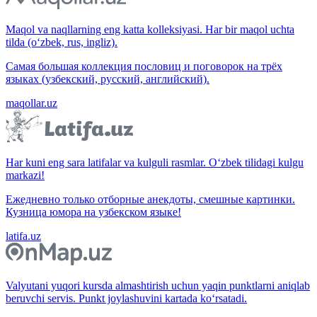
Maqol va naqllarning eng katta kolleksiyasi. Har bir maqol uchta
tilda (o‘zbek, rus, ingliz).
Самая большая коллекция пословиц и поговорок на трёх
языках (узбекский, русский, английский).
maqollar.uz
Har kuni eng sara latifalar va kulguli rasmlar. O‘zbek tilidagi kulgu
markazi!
Ежедневно только отборные анекдоты, смешные картинки.
Кузница юмора на узбекском языке!
latifa.uz
Valyutani yuqori kursda almashtirish uchun yaqin punktlarni aniqlab
beruvchi servis. Punkt joylashuvini kartada ko‘rsatadi.