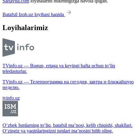
Sarlavha.com
loyihalarini hukmingizga havola qilgan.
Batafsil Izoh.uz loyihasi haqida
Loyihalarimiz
TVinfo.uz — Bugun, ertaga va keyingi hafta uchun to‘liq
teledasturlar.
TVinfo.uz — Телепрограмма на сегодня, завтра и ближайшую
неделю.
tvinfo.uz
O‘zbek Ismlarning to‘liq, batafsil ma’nosi, kelib chiqishi, shakllari.
O‘zingiz va yaqinlaringizni ismlari ma’nosini bilib oling.