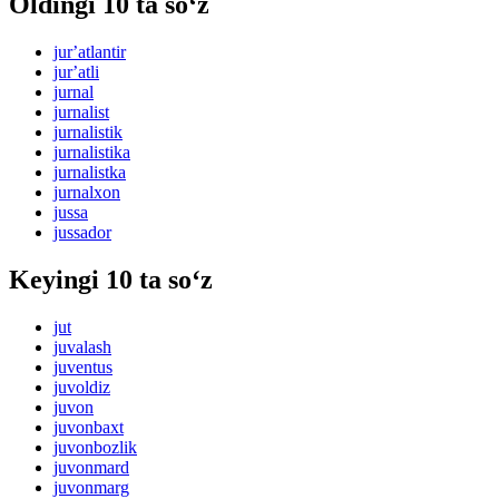
Oldingi 10 ta so‘z
jurʼatlantir
jurʼatli
jurnal
jurnalist
jurnalistik
jurnalistika
jurnalistka
jurnalxon
jussa
jussador
Keyingi 10 ta so‘z
jut
juvalash
juventus
juvoldiz
juvon
juvonbaxt
juvonbozlik
juvonmard
juvonmarg