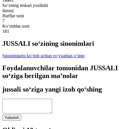
14481
So‘zning teskari yozilishi
ilassuj
Harflar soni
7
Ko‘rishlar soni
181
JUSSALI so‘zining sinonimlari
Sinonimlarni ko‘rish uchun ro‘yxatdan o‘ting
Foydalanuvchilar tomonidan JUSSALI
so‘ziga berilgan ma’nolar
jussali so‘ziga yangi izoh qo‘shing
Yuborish