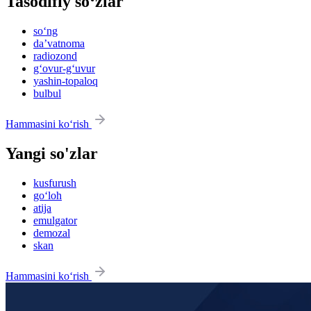
Tasodifiy so‘zlar
so‘ng
daʼvatnoma
radiozond
g‘ovur-g‘uvur
yashin-topaloq
bulbul
Hammasini ko‘rish
Yangi so'zlar
kusfurush
go‘loh
atija
emulgator
demozal
skan
Hammasini ko‘rish