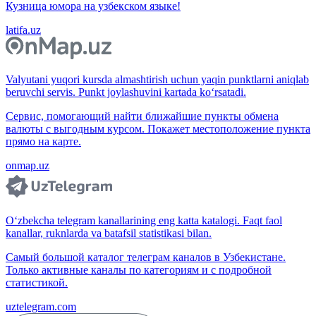
Кузница юмора на узбекском языке!
latifa.uz
Valyutani yuqori kursda almashtirish uchun yaqin punktlarni aniqlab
beruvchi servis. Punkt joylashuvini kartada ko‘rsatadi.
Сервис, помогающий найти ближайшие пункты обмена
валюты с выгодным курсом. Покажет местоположение пункта
прямо на карте.
onmap.uz
O‘zbekcha telegram kanallarining eng katta katalogi. Faqt faol
kanallar, ruknlarda va batafsil statistikasi bilan.
Самый большой каталог телеграм каналов в Узбекистане.
Только активные каналы по категориям и с подробной
статистикой.
uztelegram.com