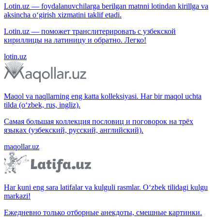
Lotin.uz — foydalanuvchilarga berilgan matnni lotindan kirillga va
aksincha o‘girish xizmatini taklif etadi.
Lotin.uz — поможет транслитерировать с узбекской
кириллицы на латиницу и обратно. Легко!
lotin.uz
Maqol va naqllarning eng katta kolleksiyasi. Har bir maqol uchta
tilda (o‘zbek, rus, ingliz).
Самая большая коллекция пословиц и поговорок на трёх
языках (узбекский, русский, английский).
maqollar.uz
Har kuni eng sara latifalar va kulguli rasmlar. O‘zbek tilidagi kulgu
markazi!
Ежедневно только отборные анекдоты, смешные картинки.