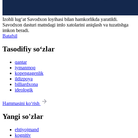
Izohli lugʻat
Savodxon
loyihasi bilan hamkorlikda yaratildi.
Savodxon dasturi matndagi imlo xatolarini aniqlash va tuzatishga
imkon beradi.
Batafsil
Tasodifiy so‘zlar
qantar
iymanmoq
kopengagenlik
ildizpoya
billiardxona
ideologik
Hammasini ko‘rish
Yangi so'zlar
ehtiyojmand
kognitiv