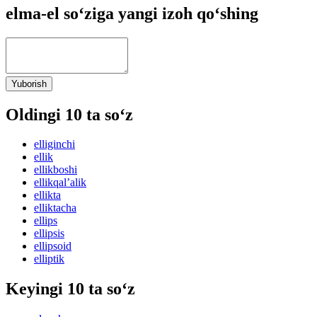
elma-el so‘ziga yangi izoh qo‘shing
Yuborish
Oldingi 10 ta so‘z
elliginchi
ellik
ellikboshi
ellikqalʼalik
ellikta
elliktacha
ellips
ellipsis
ellipsoid
elliptik
Keyingi 10 ta so‘z