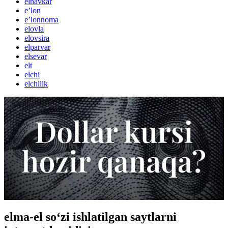
elnavkar
eʼlon
eʼlonnoma
elovla
elovsira
elparvar
elsevar
elt
elchi
elchilik
elma-el so‘zi ishlatilgan saytlarni