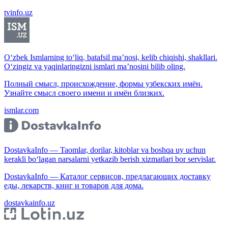
tvinfo.uz
O‘zbek Ismlarning to‘liq, batafsil ma’nosi, kelib chiqishi, shakllari.
O‘zingiz va yaqinlaringizni ismlari ma’nosini bilib oling.
Полный смысл, происхождение, формы узбекских имён.
Узнайте смысл своего имени и имён близких.
ismlar.com
DostavkaInfo — Taomlar, dorilar, kitoblar va boshqa uy uchun
kerakli bo‘lagan narsalarni yetkazib berish xizmatlari bor servislar.
DostavkaInfo — Каталог сервисов, предлагающих доставку
еды, лекарств, книг и товаров для дома.
dostavkainfo.uz