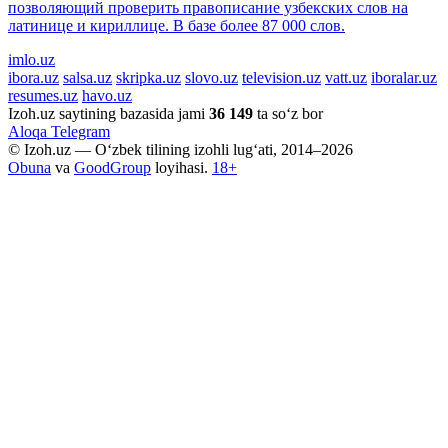
позволяющий проверить правописание узбекских слов на
латинице и кириллице. В базе более 87 000 слов.
imlo.uz
ibora.uz
salsa.uz
skripka.uz
slovo.uz
television.uz
vatt.uz
iboralar.uz
resumes.uz
havo.uz
Izoh.uz saytining bazasida jami
36 149
ta so‘z bor
Aloqa
Telegram
© Izoh.uz — O‘zbek tilining izohli lug‘ati, 2014–2026
Obuna
va
GoodGroup
loyihasi.
18+