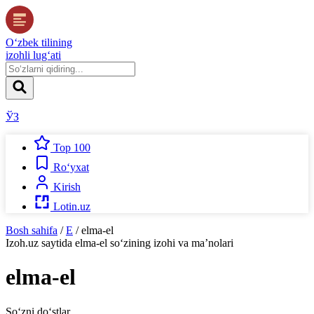
O‘zbek tilining
izohli lug‘ati
ЎЗ
Top 100
Ro‘yxat
Kirish
Lotin.uz
Bosh sahifa
/
E
/
elma-el
Izoh.uz
saytida
elma-el
so‘zining izohi va ma’nolari
elma-el
So‘zni do‘stlar