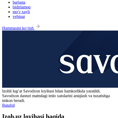
barjasta
bidirlamoq
mo‘r xayli
vebinar
Hammasini ko‘rish
Izohli lugʻat
Savodxon
loyihasi bilan hamkorlikda yaratildi.
Savodxon dasturi matndagi imlo xatolarini aniqlash va tuzatishga
imkon beradi.
Batafsil
Izoh.uz loyihasi haqida