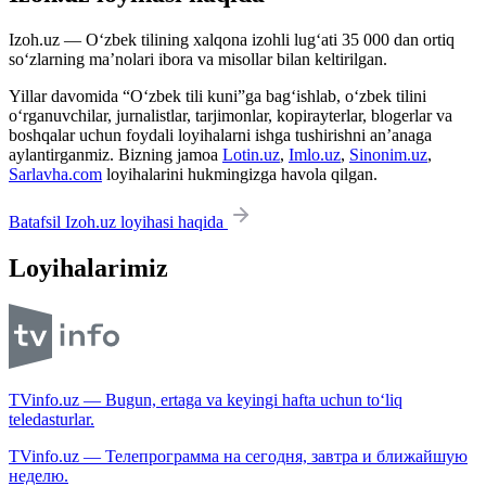
Izoh.uz — O‘zbek tilining xalqona izohli lug‘ati 35 000 dan ortiq
so‘zlarning ma’nolari ibora va misollar bilan keltirilgan.
Yillar davomida “O‘zbek tili kuni”ga bag‘ishlab, o‘zbek tilini
o‘rganuvchilar, jurnalistlar, tarjimonlar, kopirayterlar, blogerlar va
boshqalar uchun foydali loyihalarni ishga tushirishni an’anaga
aylantirganmiz. Bizning jamoa
Lotin.uz
,
Imlo.uz
,
Sinonim.uz
,
Sarlavha.com
loyihalarini hukmingizga havola qilgan.
Batafsil Izoh.uz loyihasi haqida
Loyihalarimiz
TVinfo.uz — Bugun, ertaga va keyingi hafta uchun to‘liq
teledasturlar.
TVinfo.uz — Телепрограмма на сегодня, завтра и ближайшую
неделю.