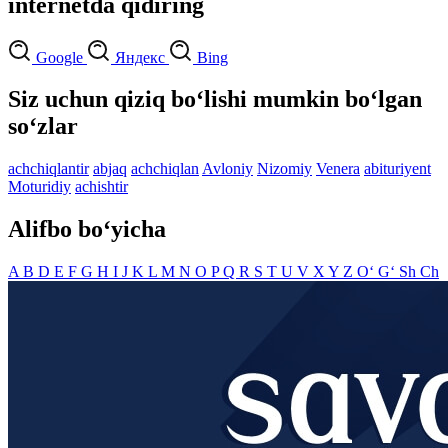
internetda qidiring
Google
Яндекс
Bing
Siz uchun qiziq bo‘lishi mumkin bo‘lgan
so‘zlar
achchiqlantir
abjaq
achchiqlan
Avloniy
Nizomiy
Venera
abituriyent
Moturidiy
achishtir
Alifbo bo‘yicha
A
B
D
E
F
G
H
I
J
K
L
M
N
O
P
Q
R
S
T
U
V
X
Y
Z
O‘
G‘
Sh
Ch