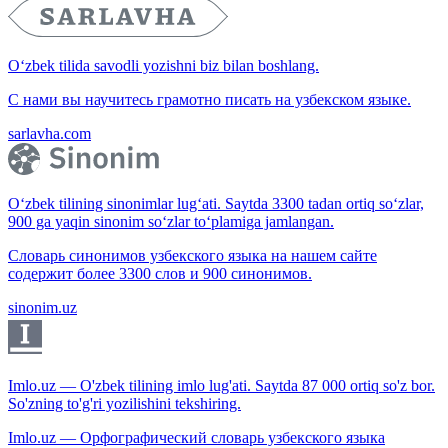
O‘zbek tilida savodli yozishni biz bilan boshlang.
С нами вы научитесь грамотно писать на узбекском языке.
sarlavha.com
O‘zbek tilining sinonimlar lug‘ati. Saytda 3300 tadan ortiq so‘zlar,
900 ga yaqin sinonim so‘zlar to‘plamiga jamlangan.
Словарь синонимов узбекского языка на нашем сайте
содержит более 3300 слов и 900 синонимов.
sinonim.uz
Imlo.uz — O'zbek tilining imlo lug'ati. Saytda 87 000 ortiq so'z bor.
So'zning to'g'ri yozilishini tekshiring.
Imlo.uz — Орфографический словарь узбекского языка