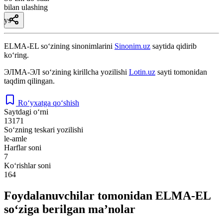
bilan ulashing
ys
ELMA-EL
so‘zining sinonimlarini
Sinonim.uz
saytida qidirib
ko‘ring.
ЭЛМА-ЭЛ
so‘zining kirillcha yozilishi
Lotin.uz
sayti tomonidan
taqdim qilingan.
Ro‘yxatga qo‘shish
Saytdagi o‘rni
13171
So‘zning teskari yozilishi
le-amle
Harflar soni
7
Ko‘rishlar soni
164
Foydalanuvchilar tomonidan ELMA-EL
so‘ziga berilgan ma’nolar