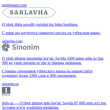
uztelegram.com
O‘zbek tilida savodli yozishni biz bilan boshlang.
С нами вы научитесь грамотно писать на узбекском языке.
sarlavha.com
O‘zbek tilining sinonimlar lug‘ati. Saytda 3300 tadan ortiq so‘zlar,
900 ga yaqin sinonim so‘zlar to‘plamiga jamlangan.
Словарь синонимов узбекского языка на нашем сайте
содержит более 3300 слов и 900 синонимов.
sinonim.uz
Imlo.uz — O'zbek tilining imlo lug'ati. Saytda 87 000 ortiq so'z bor.
So'zning to'g'ri yozilishini tekshiring.