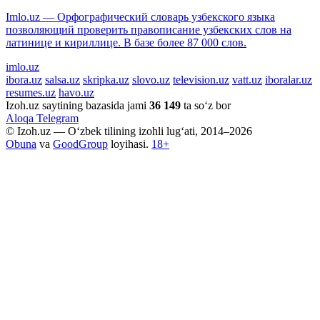
Imlo.uz — Орфографический словарь узбекского языка
позволяющий проверить правописание узбекских слов на
латинице и кириллице. В базе более 87 000 слов.
imlo.uz
ibora.uz
salsa.uz
skripka.uz
slovo.uz
television.uz
vatt.uz
iboralar.uz
resumes.uz
havo.uz
Izoh.uz saytining bazasida jami
36 149
ta so‘z bor
Aloqa
Telegram
© Izoh.uz — O‘zbek tilining izohli lug‘ati, 2014–2026
Obuna
va
GoodGroup
loyihasi.
18+