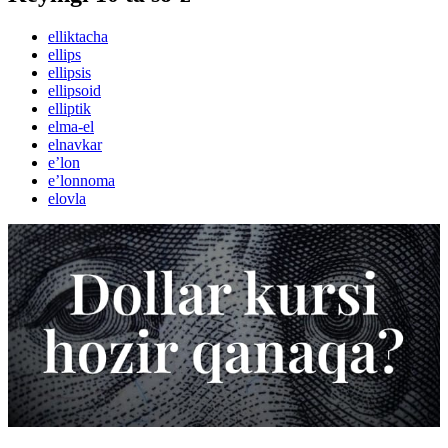
elliktacha
ellips
ellipsis
ellipsoid
elliptik
elma-el
elnavkar
eʼlon
eʼlonnoma
elovla