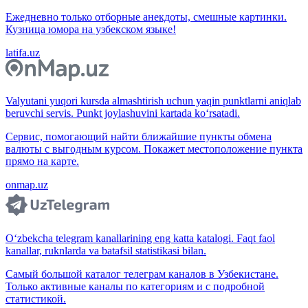
Ежедневно только отборные анекдоты, смешные картинки.
Кузница юмора на узбекском языке!
latifa.uz
Valyutani yuqori kursda almashtirish uchun yaqin punktlarni aniqlab
beruvchi servis. Punkt joylashuvini kartada ko‘rsatadi.
Сервис, помогающий найти ближайшие пункты обмена
валюты с выгодным курсом. Покажет местоположение пункта
прямо на карте.
onmap.uz
O‘zbekcha telegram kanallarining eng katta katalogi. Faqt faol
kanallar, ruknlarda va batafsil statistikasi bilan.
Самый большой каталог телеграм каналов в Узбекистане.
Только активные каналы по категориям и с подробной
статистикой.