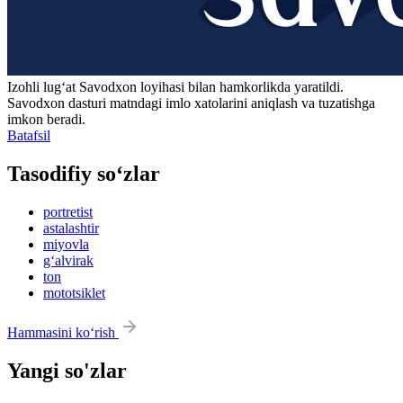
Izohli lugʻat
Savodxon
loyihasi bilan hamkorlikda yaratildi.
Savodxon dasturi matndagi imlo xatolarini aniqlash va tuzatishga
imkon beradi.
Batafsil
Tasodifiy so‘zlar
portretist
astalashtir
miyovla
g‘alvirak
ton
mototsiklet
Hammasini ko‘rish
Yangi so'zlar