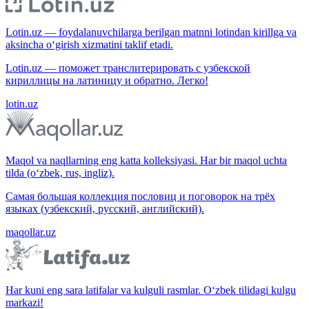
Lotin.uz — foydalanuvchilarga berilgan matnni lotindan kirillga va
aksincha o‘girish xizmatini taklif etadi.
Lotin.uz — поможет транслитерировать с узбекской
кириллицы на латиницу и обратно. Легко!
lotin.uz
Maqol va naqllarning eng katta kolleksiyasi. Har bir maqol uchta
tilda (o‘zbek, rus, ingliz).
Самая большая коллекция пословиц и поговорок на трёх
языках (узбекский, русский, английский).
maqollar.uz
Har kuni eng sara latifalar va kulguli rasmlar. O‘zbek tilidagi kulgu
markazi!