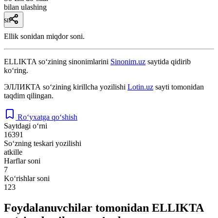
bilan ulashing
sn
Ellik sonidan miqdor soni.
ELLIKTA
so‘zining sinonimlarini
Sinonim.uz
saytida qidirib
ko‘ring.
ЭЛЛИКТА
so‘zining kirillcha yozilishi
Lotin.uz
sayti tomonidan
taqdim qilingan.
Ro‘yxatga qo‘shish
Saytdagi o‘rni
16391
So‘zning teskari yozilishi
atkille
Harflar soni
7
Ko‘rishlar soni
123
Foydalanuvchilar tomonidan ELLIKTA