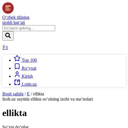
O‘zbek tilining
izohli lug‘ati
ЎЗ
Top 100
Ro‘yxat
Kirish
Lotin.uz
Bosh sahifa
/
E
/
ellikta
Izoh.uz
saytida
ellikta
so‘zining izohi va ma’nolari
ellikta
So‘zni do‘stlar