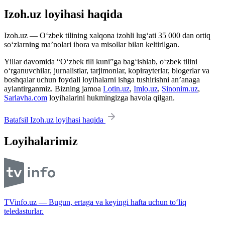
Izoh.uz loyihasi haqida
Izoh.uz — O‘zbek tilining xalqona izohli lug‘ati 35 000 dan ortiq
so‘zlarning ma’nolari ibora va misollar bilan keltirilgan.
Yillar davomida “O‘zbek tili kuni”ga bag‘ishlab, o‘zbek tilini
o‘rganuvchilar, jurnalistlar, tarjimonlar, kopirayterlar, blogerlar va
boshqalar uchun foydali loyihalarni ishga tushirishni an’anaga
aylantirganmiz. Bizning jamoa
Lotin.uz
,
Imlo.uz
,
Sinonim.uz
,
Sarlavha.com
loyihalarini hukmingizga havola qilgan.
Batafsil Izoh.uz loyihasi haqida
Loyihalarimiz
TVinfo.uz — Bugun, ertaga va keyingi hafta uchun to‘liq
teledasturlar.