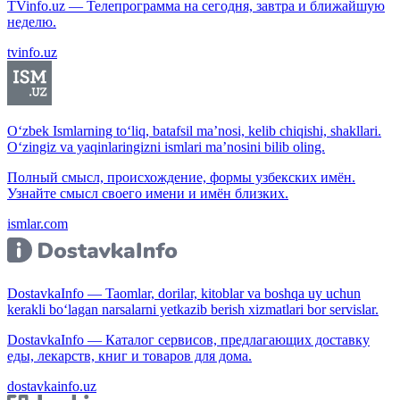
TVinfo.uz — Телепрограмма на сегодня, завтра и ближайшую
неделю.
tvinfo.uz
O‘zbek Ismlarning to‘liq, batafsil ma’nosi, kelib chiqishi, shakllari.
O‘zingiz va yaqinlaringizni ismlari ma’nosini bilib oling.
Полный смысл, происхождение, формы узбекских имён.
Узнайте смысл своего имени и имён близких.
ismlar.com
DostavkaInfo — Taomlar, dorilar, kitoblar va boshqa uy uchun
kerakli bo‘lagan narsalarni yetkazib berish xizmatlari bor servislar.
DostavkaInfo — Каталог сервисов, предлагающих доставку
еды, лекарств, книг и товаров для дома.
dostavkainfo.uz