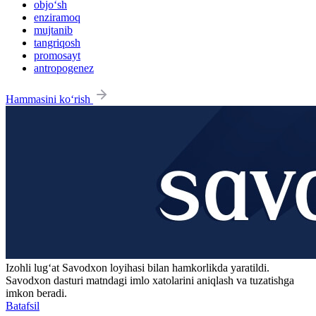
objo‘sh
enziramoq
mujtanib
tangriqosh
promosayt
antropogenez
Hammasini ko‘rish
Izohli lugʻat
Savodxon
loyihasi bilan hamkorlikda yaratildi.
Savodxon dasturi matndagi imlo xatolarini aniqlash va tuzatishga
imkon beradi.
Batafsil