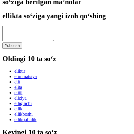
so‘ziga berilgan ma’nolar
ellikta so‘ziga yangi izoh qo‘shing
Yuborish
Oldingi 10 ta so‘z
eliktir
eliminatsiya
elit
elita
elitil
eliziya
elliginchi
ellik
ellikboshi
ellikqalʼalik
Keyingi 10 ta so‘z