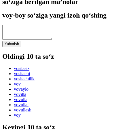
so‘ziga berilgan ma’nolar
voy-boy so‘ziga yangi izoh qo‘shing
Yuborish
Oldingi 10 ta so‘z
vositasiz
vositachi
vositachilik
vov
vovaylo
vovilla
vovulla
vovullat
vovullash
voy
Keyingi 10 ta so‘z