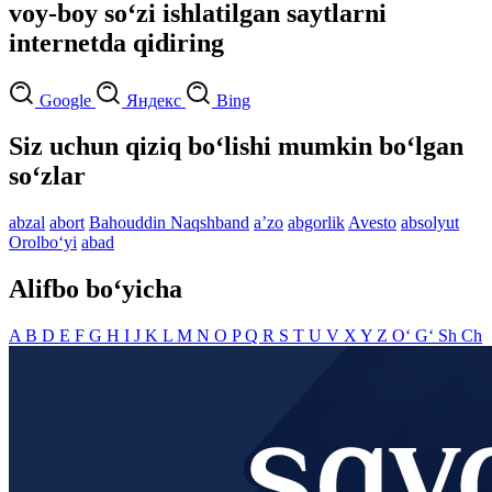
voy-boy so‘zi ishlatilgan saytlarni
internetda qidiring
Google
Яндекс
Bing
Siz uchun qiziq bo‘lishi mumkin bo‘lgan
so‘zlar
abzal
abort
Bahouddin Naqshband
aʼzo
abgorlik
Avesto
absolyut
Orolbo‘yi
abad
Alifbo bo‘yicha
A
B
D
E
F
G
H
I
J
K
L
M
N
O
P
Q
R
S
T
U
V
X
Y
Z
O‘
G‘
Sh
Ch