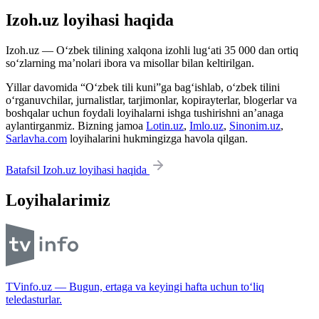
Izoh.uz loyihasi haqida
Izoh.uz — O‘zbek tilining xalqona izohli lug‘ati 35 000 dan ortiq
so‘zlarning ma’nolari ibora va misollar bilan keltirilgan.
Yillar davomida “O‘zbek tili kuni”ga bag‘ishlab, o‘zbek tilini
o‘rganuvchilar, jurnalistlar, tarjimonlar, kopirayterlar, blogerlar va
boshqalar uchun foydali loyihalarni ishga tushirishni an’anaga
aylantirganmiz. Bizning jamoa
Lotin.uz
,
Imlo.uz
,
Sinonim.uz
,
Sarlavha.com
loyihalarini hukmingizga havola qilgan.
Batafsil Izoh.uz loyihasi haqida
Loyihalarimiz
TVinfo.uz — Bugun, ertaga va keyingi hafta uchun to‘liq
teledasturlar.