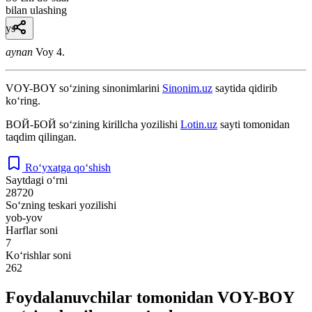
bilan ulashing
ys
aynan
Voy 4.
VOY-BOY
so‘zining sinonimlarini
Sinonim.uz
saytida qidirib
ko‘ring.
ВОЙ-БОЙ
so‘zining kirillcha yozilishi
Lotin.uz
sayti tomonidan
taqdim qilingan.
Ro‘yxatga qo‘shish
Saytdagi o‘rni
28720
So‘zning teskari yozilishi
yob-yov
Harflar soni
7
Ko‘rishlar soni
262
Foydalanuvchilar tomonidan VOY-BOY