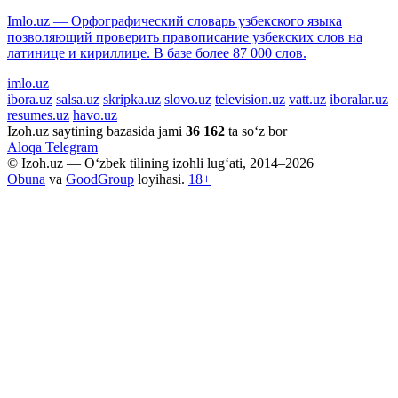
Imlo.uz — Орфографический словарь узбекского языка
позволяющий проверить правописание узбекских слов на
латинице и кириллице. В базе более 87 000 слов.
imlo.uz
ibora.uz
salsa.uz
skripka.uz
slovo.uz
television.uz
vatt.uz
iboralar.uz
resumes.uz
havo.uz
Izoh.uz saytining bazasida jami
36 162
ta so‘z bor
Aloqa
Telegram
© Izoh.uz — O‘zbek tilining izohli lug‘ati, 2014–2026
Obuna
va
GoodGroup
loyihasi.
18+