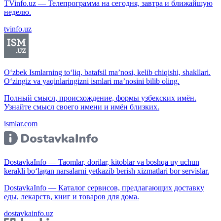
TVinfo.uz — Телепрограмма на сегодня, завтра и ближайшую
неделю.
tvinfo.uz
O‘zbek Ismlarning to‘liq, batafsil ma’nosi, kelib chiqishi, shakllari.
O‘zingiz va yaqinlaringizni ismlari ma’nosini bilib oling.
Полный смысл, происхождение, формы узбекских имён.
Узнайте смысл своего имени и имён близких.
ismlar.com
DostavkaInfo — Taomlar, dorilar, kitoblar va boshqa uy uchun
kerakli bo‘lagan narsalarni yetkazib berish xizmatlari bor servislar.
DostavkaInfo — Каталог сервисов, предлагающих доставку
еды, лекарств, книг и товаров для дома.
dostavkainfo.uz