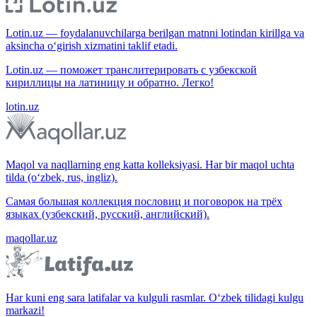
Lotin.uz — foydalanuvchilarga berilgan matnni lotindan kirillga va
aksincha o‘girish xizmatini taklif etadi.
Lotin.uz — поможет транслитерировать с узбекской
кириллицы на латиницу и обратно. Легко!
lotin.uz
Maqol va naqllarning eng katta kolleksiyasi. Har bir maqol uchta
tilda (o‘zbek, rus, ingliz).
Самая большая коллекция пословиц и поговорок на трёх
языках (узбекский, русский, английский).
maqollar.uz
Har kuni eng sara latifalar va kulguli rasmlar. O‘zbek tilidagi kulgu
markazi!