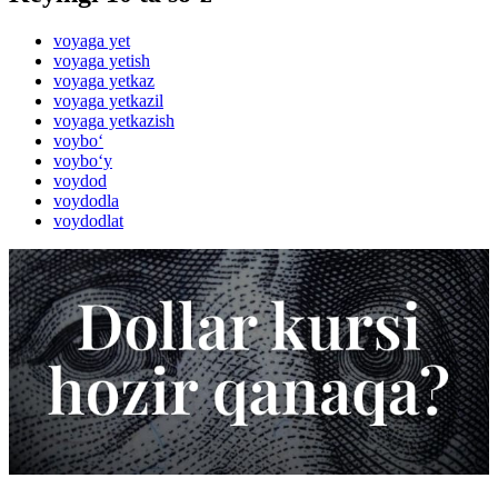
voyaga yet
voyaga yetish
voyaga yetkaz
voyaga yetkazil
voyaga yetkazish
voybo‘
voybo‘y
voydod
voydodla
voydodlat