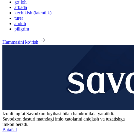
go‘loh
arbada
kechikish (latentlik)
turer
anduh
piligrim
Hammasini ko‘rish
Izohli lugʻat
Savodxon
loyihasi bilan hamkorlikda yaratildi.
Savodxon dasturi matndagi imlo xatolarini aniqlash va tuzatishga
imkon beradi.
Batafsil