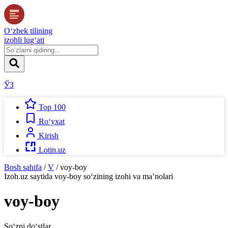
O‘zbek tilining
izohli lug‘ati
ЎЗ
Top 100
Ro‘yxat
Kirish
Lotin.uz
Bosh sahifa
/
V
/
voy-boy
Izoh.uz
saytida
voy-boy
so‘zining izohi va ma’nolari
voy-boy
So‘zni do‘stlar