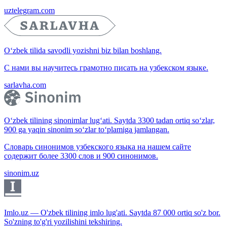
uztelegram.com
O‘zbek tilida savodli yozishni biz bilan boshlang.
С нами вы научитесь грамотно писать на узбекском языке.
sarlavha.com
O‘zbek tilining sinonimlar lug‘ati. Saytda 3300 tadan ortiq so‘zlar,
900 ga yaqin sinonim so‘zlar to‘plamiga jamlangan.
Словарь синонимов узбекского языка на нашем сайте
содержит более 3300 слов и 900 синонимов.
sinonim.uz
Imlo.uz — O'zbek tilining imlo lug'ati. Saytda 87 000 ortiq so'z bor.
So'zning to'g'ri yozilishini tekshiring.