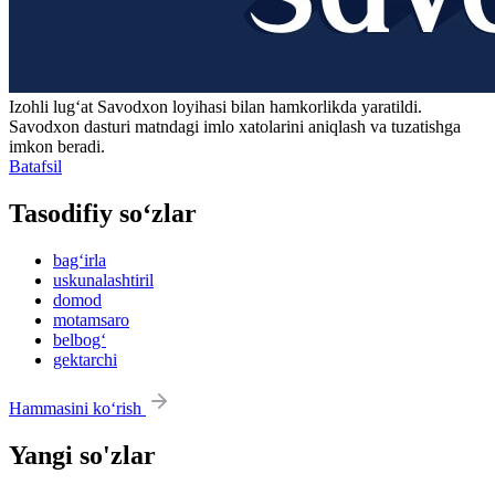
Izohli lugʻat
Savodxon
loyihasi bilan hamkorlikda yaratildi.
Savodxon dasturi matndagi imlo xatolarini aniqlash va tuzatishga
imkon beradi.
Batafsil
Tasodifiy so‘zlar
bag‘irla
uskunalashtiril
domod
motamsaro
belbog‘
gektarchi
Hammasini ko‘rish
Yangi so'zlar