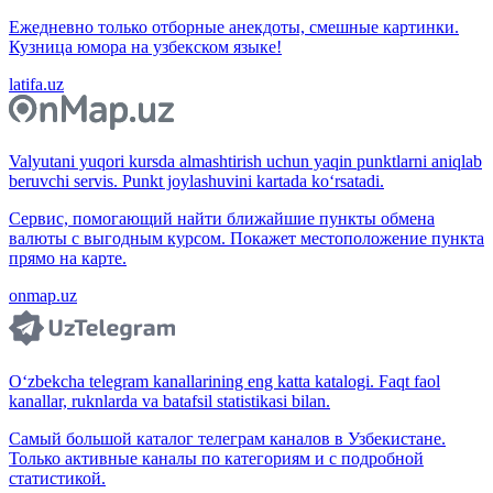
Ежедневно только отборные анекдоты, смешные картинки.
Кузница юмора на узбекском языке!
latifa.uz
Valyutani yuqori kursda almashtirish uchun yaqin punktlarni aniqlab
beruvchi servis. Punkt joylashuvini kartada ko‘rsatadi.
Сервис, помогающий найти ближайшие пункты обмена
валюты с выгодным курсом. Покажет местоположение пункта
прямо на карте.
onmap.uz
O‘zbekcha telegram kanallarining eng katta katalogi. Faqt faol
kanallar, ruknlarda va batafsil statistikasi bilan.
Самый большой каталог телеграм каналов в Узбекистане.
Только активные каналы по категориям и с подробной
статистикой.