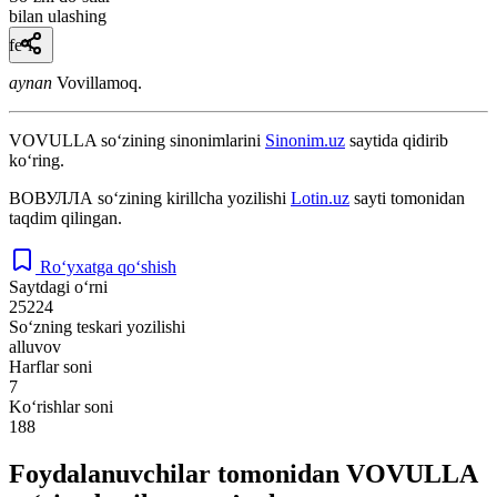
bilan ulashing
fe’l
aynan
Vovillamoq.
VOVULLA
so‘zining sinonimlarini
Sinonim.uz
saytida qidirib
ko‘ring.
ВОВУЛЛА
so‘zining kirillcha yozilishi
Lotin.uz
sayti tomonidan
taqdim qilingan.
Ro‘yxatga qo‘shish
Saytdagi o‘rni
25224
So‘zning teskari yozilishi
alluvov
Harflar soni
7
Ko‘rishlar soni
188
Foydalanuvchilar tomonidan VOVULLA