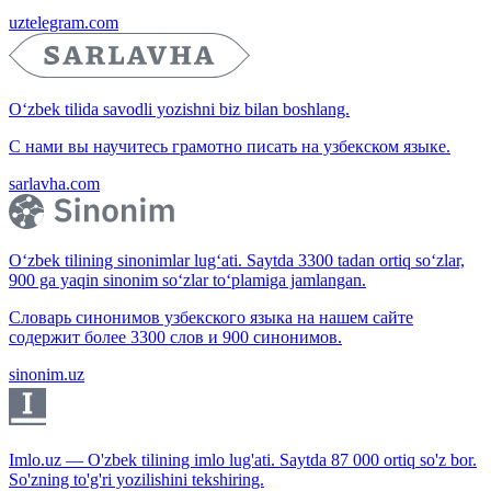
uztelegram.com
O‘zbek tilida savodli yozishni biz bilan boshlang.
С нами вы научитесь грамотно писать на узбекском языке.
sarlavha.com
O‘zbek tilining sinonimlar lug‘ati. Saytda 3300 tadan ortiq so‘zlar,
900 ga yaqin sinonim so‘zlar to‘plamiga jamlangan.
Словарь синонимов узбекского языка на нашем сайте
содержит более 3300 слов и 900 синонимов.
sinonim.uz
Imlo.uz — O'zbek tilining imlo lug'ati. Saytda 87 000 ortiq so'z bor.
So'zning to'g'ri yozilishini tekshiring.