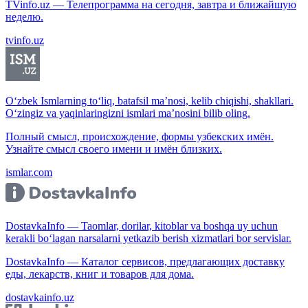
TVinfo.uz — Телепрограмма на сегодня, завтра и ближайшую
неделю.
tvinfo.uz
O‘zbek Ismlarning to‘liq, batafsil ma’nosi, kelib chiqishi, shakllari.
O‘zingiz va yaqinlaringizni ismlari ma’nosini bilib oling.
Полный смысл, происхождение, формы узбекских имён.
Узнайте смысл своего имени и имён близких.
ismlar.com
DostavkaInfo — Taomlar, dorilar, kitoblar va boshqa uy uchun
kerakli bo‘lagan narsalarni yetkazib berish xizmatlari bor servislar.
DostavkaInfo — Каталог сервисов, предлагающих доставку
еды, лекарств, книг и товаров для дома.
dostavkainfo.uz