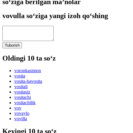
so‘ziga berilgan ma’nolar
vovulla so‘ziga yangi izoh qo‘shing
Yuborish
Oldingi 10 ta so‘z
voronkasimon
vosita
vosita-bavosita
vositali
vositasiz
vositachi
vositachilik
vov
vovaylo
vovilla
Keyingi 10 ta so‘z