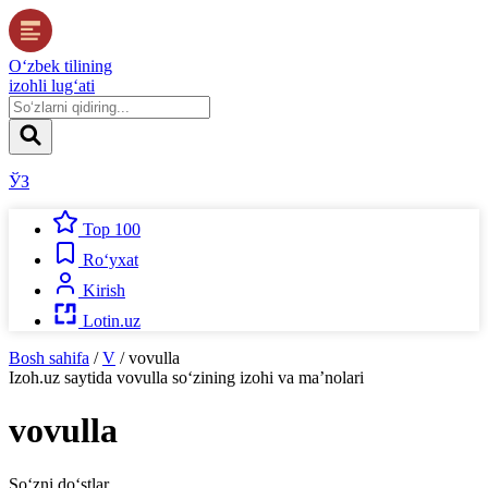
O‘zbek tilining
izohli lug‘ati
ЎЗ
Top 100
Ro‘yxat
Kirish
Lotin.uz
Bosh sahifa
/
V
/
vovulla
Izoh.uz
saytida
vovulla
so‘zining izohi va ma’nolari
vovulla
So‘zni do‘stlar