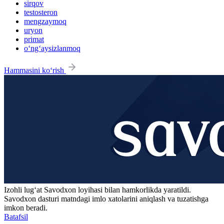
sirqov
testosteron
mengzaymoq
uryon
primat
o‘ng‘aysizlanmoq
Hammasini ko‘rish
Izohli lugʻat
Savodxon
loyihasi bilan hamkorlikda yaratildi.
Savodxon dasturi matndagi imlo xatolarini aniqlash va tuzatishga
imkon beradi.
Batafsil