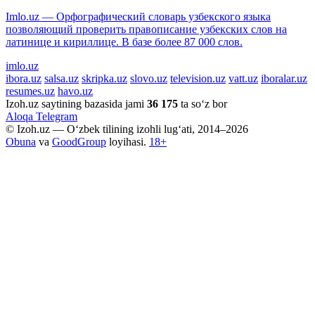
Imlo.uz — Орфографический словарь узбекского языка
позволяющий проверить правописание узбекских слов на
латинице и кириллице. В базе более 87 000 слов.
imlo.uz
ibora.uz
salsa.uz
skripka.uz
slovo.uz
television.uz
vatt.uz
iboralar.uz
resumes.uz
havo.uz
Izoh.uz saytining bazasida jami
36 175
ta so‘z bor
Aloqa
Telegram
© Izoh.uz — O‘zbek tilining izohli lug‘ati, 2014–2026
Obuna
va
GoodGroup
loyihasi.
18+