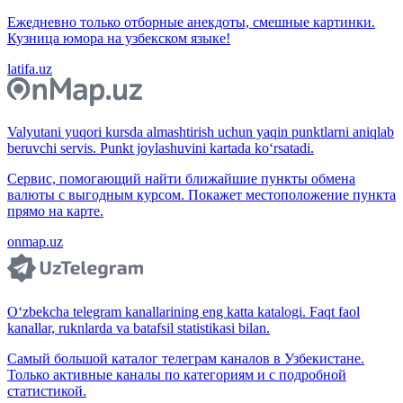
Ежедневно только отборные анекдоты, смешные картинки.
Кузница юмора на узбекском языке!
latifa.uz
Valyutani yuqori kursda almashtirish uchun yaqin punktlarni aniqlab
beruvchi servis. Punkt joylashuvini kartada ko‘rsatadi.
Сервис, помогающий найти ближайшие пункты обмена
валюты с выгодным курсом. Покажет местоположение пункта
прямо на карте.
onmap.uz
O‘zbekcha telegram kanallarining eng katta katalogi. Faqt faol
kanallar, ruknlarda va batafsil statistikasi bilan.
Самый большой каталог телеграм каналов в Узбекистане.
Только активные каналы по категориям и с подробной
статистикой.