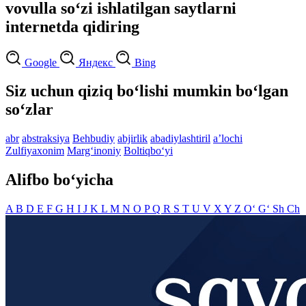
vovulla so‘zi ishlatilgan saytlarni
internetda qidiring
Google
Яндекс
Bing
Siz uchun qiziq bo‘lishi mumkin bo‘lgan
so‘zlar
abr
abstraksiya
Behbudiy
abjirlik
abadiylashtiril
aʼlochi
Zulfiyaxonim
Marg‘inoniy
Boltiqbo‘yi
Alifbo bo‘yicha
A
B
D
E
F
G
H
I
J
K
L
M
N
O
P
Q
R
S
T
U
V
X
Y
Z
O‘
G‘
Sh
Ch