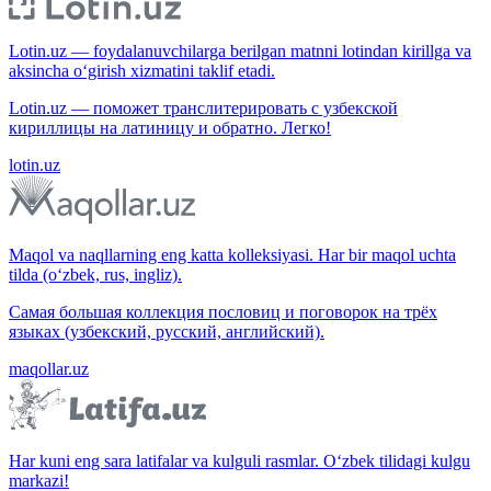
Lotin.uz — foydalanuvchilarga berilgan matnni lotindan kirillga va
aksincha o‘girish xizmatini taklif etadi.
Lotin.uz — поможет транслитерировать с узбекской
кириллицы на латиницу и обратно. Легко!
lotin.uz
Maqol va naqllarning eng katta kolleksiyasi. Har bir maqol uchta
tilda (o‘zbek, rus, ingliz).
Самая большая коллекция пословиц и поговорок на трёх
языках (узбекский, русский, английский).
maqollar.uz
Har kuni eng sara latifalar va kulguli rasmlar. O‘zbek tilidagi kulgu
markazi!