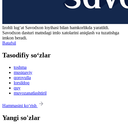
Izohli lugʻat
Savodxon
loyihasi bilan hamkorlikda yaratildi.
Savodxon dasturi matndagi imlo xatolarini aniqlash va tuzatishga
imkon beradi.
Batafsil
Tasodifiy so‘zlar
toshma
musiqaviy
qorovulla
lorsildoq
quy
muvozanatlashtiril
Hammasini ko‘rish
Yangi so'zlar