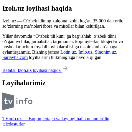
Izoh.uz loyihasi haqida
Izoh.uz — O‘zbek tilining xalqona izohli lug‘ati 35 000 dan ortiq
so‘zlarning ma’nolari ibora va misollar bilan keltirilgan.
Yillar davomida “O‘zbek tili kuni”ga bag‘ishlab, o‘zbek tilini
o‘rganuvchilar, jurnalistlar, tarjimonlar, kopirayterlar, blogerlar va
boshqalar uchun foydali loyihalarni ishga tushirishni an’anaga
aylantirganmiz. Bizning jamoa
Lotin.uz
,
Imlo.uz
,
Sinonim.uz
,
Sarlavha.com
loyihalarini hukmingizga havola qilgan.
Batafsil Izoh.uz loyihasi haqida
Loyihalarimiz
TVinfo.uz — Bugun, ertaga va keyingi hafta uchun to‘liq
teledasturlar.